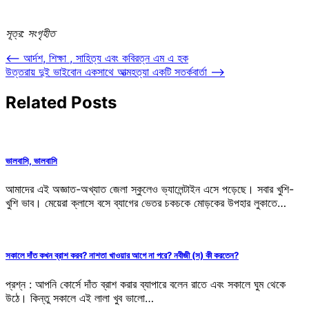
সূত্র: সংগৃহীত
Post
⟵
আর্দশ, শিক্ষা , সাহিত্য এবং কবিরত্ন এম এ হক
উত্তরায় দুই ভাইবোন একসাথে আত্মহত্যা একটি সতর্কবার্তা
⟶
navigation
Related Posts
ভালবাসি, ভালবাসি
আমাদের এই অজ্ঞাত-অখ্যাত জেলা স্কুলেও ভ্যালেন্টাইন এসে পড়েছে। সবার খুশি-
খুশি ভাব। মেয়েরা ক্লাসে বসে ব্যাগের ভেতর চকচকে মোড়কের উপহার লুকাতে…
সকালে দাঁত কখন ব্রাশ করব? নাশতা খাওয়ার আগে না পরে? নবীজী (স) কী করতেন?
প্রশ্ন : আপনি কোর্সে দাঁত ব্রাশ করার ব্যাপারে বলেন রাতে এবং সকালে ঘুম থেকে
উঠে। কিন্তু সকালে এই লালা খুব ভালো…