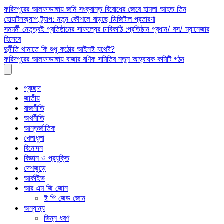
Skip
ফরিদপুরের আলফাডাঙ্গায় জমি সংক্রান্ত বিরোধের জেরে হামলা আহত তিন
to
হোয়াটসঅ্যাপ ট্র্যাপ: নতুন কৌশলে বাড়ছে ডিজিটাল প্রতারণা
content
সমমর্মী নেতৃত্বই প্রতিষ্ঠানের সাফল্যের চাবিকাঠি :প্রতিষ্ঠান প্রধান/ বস/ ম্যানেজার
হিসেবে
দুর্নীতি থামাতে কি শুধু কঠোর আইনই যথেষ্ট?
ফরিদপুরের আলফাডাঙ্গায় বাজার বণিক সমিতির নতুন আহ্বায়ক কমিটি গঠন
প্রচ্ছদ
জাতীয়
রাজনীতি
অর্থনীতি
আন্তর্জাতিক
খেলাধুলা
বিনোদন
বিজ্ঞান ও প্রযুক্তি
দেশজুড়ে
আর্কাইভ
আর এম জি জোন
ই পি জেড জোন
অন্যান্য
ভিন্ন ধরণ