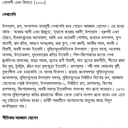
গোলাপী এখন বিলাতে (২০১০)
লেখালেখি
উপন্যাস, গল্প, সংলাপসহ নানামুখী লেখালেখি করে গেছেন আমজাদ হোসেন। এর মধ্যে
নাটক : ‘জব্বার আলী এখন রিমান্ডে’, ‘হ্যালো জব্বার আলী’; উপন্যাস : ধ্রুপদী এখন
ট্রেনে, দ্বিধাদ্বন্দ্বের ভালোবাসা, আমি এবং কয়েকটি পোস্টার, রক্তের ডালপালা, ফুল
বাতাসী, রাম রহিম, আগুনে অলঙ্কার, ঝরা ফুল, শেষ রজনী, মাধবীর মধাব, মাধবী ও
হিমানী, মাধবী সংবাদ ইত্যাদি। মুক্তিযুদ্ধভিত্তিক উপন্যাস : যুদ্ধে যাবো, অবেলায়
অসময়, উত্তরকাল, যুদ্ধযাত্রার রাত্রি ইত্যাদি। শিশু-কিশোরদের জন্যে লেখা
জন্মদিনের ক্যামেরা, যাদুর পায়রা, ভূতের রাণী হিমানী, সাত ভূতের রাজনীতি, শীতের রাজা
উহু কুহু, টুকটুক, রঙিন ছড়া কৃষ্ণচুড়া ইত্যাদি। গল্পগ্রন্থ : পরী নামা জোছনায় বৃষ্টি,
কৃষ্ণলীলা এবং ডারকেনিং ডে নামের ফিকশন। রয়েছে রচনাসমগ্র: মুক্তিযুদ্ধের
রচনাসমগ্র, মুক্তিযুদ্ধের উপন্যাস সমগ্র, মুক্তিযুদ্ধের নির্বাচিত কিশোর গল্প, আমজাদ
হোসেনের শ্রেষ্ঠ উপন্যাস, উপন্যাসসমগ্র-১, নির্বাচিত গল্প, গল্পসমগ্র, কিশোর
গল্পসমগ্র, কিশোরসমগ্র, মাধবী সমগ্র ইত্যাদিসহ অসংখ্য গান রচনা করেছেন। ১৯৭০
সালের মুক্তিপ্রাপ্ত জহির রায়হানের ‘জীবন থেকে নেয়া’র সংলাপ রচনা করেন এবং এতে
মধু চরিত্রে অভিনয় করেন। ছবিটি পরবর্তীতে বাংলাদেশের মানুষের কাছে বিপুল
জনপ্রিয়তা পায়।
গীতিকার আমজাদ হোসেন