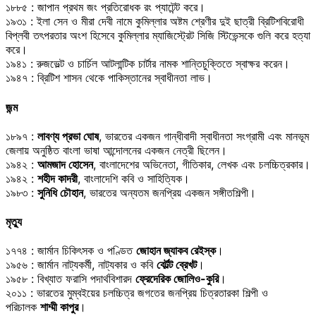
১৮৮৫ : জাপান প্রথম জং প্রতিরোধক রং প্যাটেন্ট করে।
১৯৩১ : ইলা সেন ও মীরা দেবী নামে কুমিল্লার অষ্টম শ্রেণীর দুই ছাত্রী ব্রিটিশবিরোধী
বিপ্লবী তৎপরতার অংশ হিসেবে কুমিল্লার ম্যাজিস্ট্রেট সিজি স্টিভেন্সকে গুলি করে হত্যা
করে।
১৯৪১ : রুজভেল্ট ও চার্চিল আটলান্টিক চার্টার নামক শান্তিচুক্তিতে স্বাক্ষর করেন।
১৯৪৭ : ব্রিটিশ শাসন থেকে পাকিস্তানের স্বাধীনতা লাভ।
জন্ম
১৮৯৭ :
লাবণ্য প্রভা ঘোষ
, ভারতের একজন গান্ধীবাদী স্বাধীনতা সংগ্রামী এবং মানভূম
জেলায় অনুষ্ঠিত বাংলা ভাষা আন্দোলনের একজন নেত্রী ছিলেন।
১৯৪২ :
আমজাদ হোসেন
, বাংলাদেশের অভিনেতা, গীতিকার, লেখক এবং চলচ্চিত্রকার।
১৯৪২ :
শহীদ কাদরী
, বাংলাদেশি কবি ও সাহিত্যিক।
১৯৮৩ :
সুনিধি চৌহান
, ভারতের অন্যতম জনপ্রিয় একজন সঙ্গীতশিল্পী।
মৃত্যু
১৭৭৪ : জার্মান চিকিৎসক ও পণ্ডিত
জোহান জ্যাকব রেইস্ক
।
১৯৫৬ : জার্মান নাট্যকর্মী, নাট্যকার ও কবি
বের্টল্ট ব্রেখট
।
১৯৫৮ : বিখ্যাত ফরাসি পদার্থবিশারদ
ফ্রেদেরিক জোলিও-কুরি
।
২০১১ : ভারতের মুম্বইয়ের চলচ্চিত্র জগতের জনপ্রিয় চিত্রতারকা শিল্পী ও
পরিচালক
শাম্মী কাপুর
।