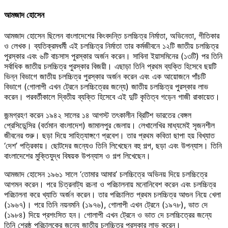
আমজাদ হোসেন
আমজাদ হোসেন ছিলেন বাংলাদেশের কিংবদন্তি চলচ্চিত্র নির্মাতা, অভিনেতা, গীতিকার
ও লেখক। ব্যতিক্রমধর্মী এই চলচ্চিত্র নির্মাতা তার কর্মজীবনে ১২টি জাতীয় চলচ্চিত্র
পুরস্কার এবং ৬টি বাচসাস পুরস্কার অর্জন করেন। সাবিনা ইয়াসমিনের (১৩টি) পর তিনি
সর্বাধিক জাতীয় চলচ্চিত্র পুরস্কার বিজয়ী। এছাড়া তিনি প্রথম ব্যক্তি হিসেবে ছয়টি
ভিন্ন বিভাগে জাতীয় চলচ্চিত্র পুরস্কার অর্জন করেন এবং এক আয়োজনে পাঁচটি
বিভাগে (গোলাপী এখন ট্রেনে চলচ্চিত্রের জন্যে) জাতীয় চলচ্চিত্র পুরস্কার লাভ
করেন। পরবর্তীকালে দ্বিতীয় ব্যক্তি হিসেবে এই দুটি কৃতিত্ব গড়েন গাজী রাকায়েত।
জন্মগ্রহণ করেন ১৯৪২ সালের ১৪ আগস্ট তৎকালীন ব্রিটিশ ভারতের বেঙ্গল
প্রেসিডেন্সির (বর্তমান বাংলাদেশ) জামালপুর জেলায়। লেখালেখির মাধ্যমেই সৃজনশীল
জীবনের শুরু। ছড়া দিয়ে সাহিত্যাঙ্গণে প্রবেশ। তার প্রথম কবিতা ছাপা হয় বিখ্যাত
‘দেশ’ পত্রিকায়। ছোটদের জন্যেও তিনি লিখেছেন বহু গল্প, ছড়া এবং উপন্যাস। তিনি
বাংলাদেশের মুক্তিযুদ্ধ বিষয়ক উপন্যাস ও গল্প লিখেছেন।
আমজাদ হোসেন ১৯৬১ সালে ‘তোমার আমার’ চলচ্চিত্রে অভিনয় দিয়ে চলচ্চিত্রে
আগমন করেন। পরে চিত্রনাট্য রচনা ও পরিচালনায় মনোনিবেশ করেন এবং চলচ্চিত্র
পরিচালনা করে খ্যাতি অর্জন করেন। তার পরিচালিত প্রথম চলচ্চিত্র আগুন নিয়ে খেলা
(১৯৬৭)। পরে তিনি নয়নমনি (১৯৭৬), গোলাপী এখন ট্রেনে (১৯৭৮), ভাত দে
(১৯৮৪) দিয়ে প্রশংসিত হন। গোলাপী এখন ট্রেনে ও ভাত দে চলচ্চিত্রের জন্যে
তিনি শ্রেষ্ঠ পরিচালকের জন্যে জাতীয় চলচ্চিত্র পুরস্কার লাভ করেন।