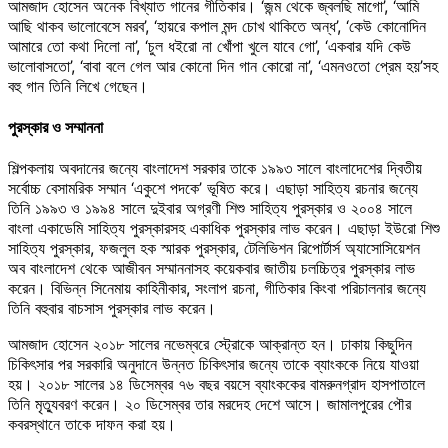
আমজাদ হোসেন অনেক বিখ্যাত গানের গীতিকার। ‘জন্ম থেকে জ্বলছি মাগো’, ‘আমি
আছি থাকব ভালোবেসে মরব’, ‘হায়রে কপাল মন্দ চোখ থাকিতে অন্ধ’, ‘কেউ কোনোদিন
আমারে তো কথা দিলো না’, ‘চুল ধইরো না খোঁপা খুলে যাবে গো’, ‘একবার যদি কেউ
ভালোবাসতো’, ‘বাবা বলে গেল আর কোনো দিন গান কোরো না’, ‘এমনওতো প্রেম হয়’সহ
বহু গান তিনি লিখে গেছেন।
পুরস্কার ও সম্মাননা
শিল্পকলায় অবদানের জন্যে বাংলাদেশ সরকার তাকে ১৯৯৩ সালে বাংলাদেশের দ্বিতীয়
সর্বোচ্চ বেসামরিক সম্মান ‘একুশে পদকে’ ভূষিত করে। এছাড়া সাহিত্য রচনার জন্যে
তিনি ১৯৯৩ ও ১৯৯৪ সালে দুইবার অগ্রণী শিশু সাহিত্য পুরস্কার ও ২০০৪ সালে
বাংলা একাডেমি সাহিত্য পুরস্কারসহ একাধিক পুরস্কার লাভ করেন। এছাড়া ইউরো শিশু
সাহিত্য পুরস্কার, ফজলুল হক স্মারক পুরস্কার, টেলিভিশন রিপোর্টার্স অ্যাসোসিয়েশন
অব বাংলাদেশ থেকে আজীবন সম্মাননাসহ কয়েকবার জাতীয় চলচ্চিত্র পুরস্কার লাভ
করেন। বিভিন্ন সিনেমায় কাহিনীকার, সংলাপ রচনা, গীতিকার কিংবা পরিচালনার জন্যে
তিনি বহুবার বাচসাস পুরস্কার লাভ করেন।
আমজাদ হোসেন ২০১৮ সালের নভেম্বরে স্ট্রোকে আক্রান্ত হন। ঢাকায় কিছুদিন
চিকিৎসার পর সরকারি অনুদানে উন্নত চিকিৎসার জন্যে তাকে ব্যাংককে নিয়ে যাওয়া
হয়। ২০১৮ সালের ১৪ ডিসেম্বর ৭৬ বছর বয়সে ব্যাংককের বামরুনগ্রাদ হাসপাতালে
তিনি মৃত্যুবরণ করেন। ২০ ডিসেম্বর তার মরদেহ দেশে আসে। জামালপুরের পৌর
কবরস্থানে তাকে দাফন করা হয়।