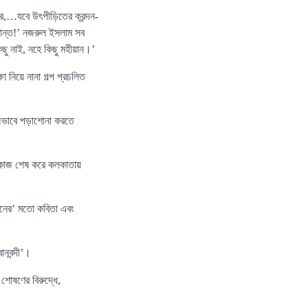
র,…যবে উৎপীড়িতের ক্রন্দন-
 শান্ত!’ নজরুল ইসলাম সব
ছু নাই, নহে কিছু মহীয়ান।’
া নিয়ে নানা গল্প প্রচলিত
 অভাবে পড়াশোনা করতে
ীর কাজ শেষ করে কলকাতায়
গানের’ মতো কবিতা এবং
ানবন্দী’।
 শোষণের বিরুদ্ধে,