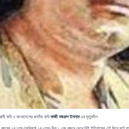
্রোহী কবি ও বাংলাদেশের জাতীয় কবি
কাজী নজরুল ইসলাম
এর মৃত্যুদিন
ে আজ বছরের ২৪১তম (অধিবর্ষে ২৪২তম) দিন। এক নজরে দেখে নিই ইতিহাসের এই দিনে ঘটে যাও