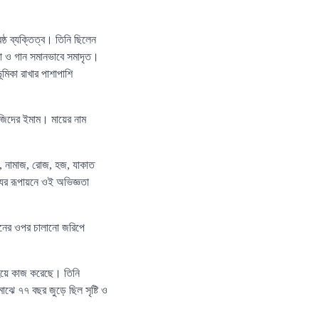
্ঠ ব্যক্তিত্ব। তিনি ছিলেন
িতা ও গান সমানভাবে সমাদৃত।
ূমিকা রাখার পাশাপাশি
সজিদের ইমাম। মায়ের নাম
াঠ, নামাজ, রোজ, হজ, যাকাত
যের রূপায়নে ওই অভিজ্ঞতা
দিনের ওপর চালানো জরিপে
 হয়ে কাজ করেছে। তিনি
মাঝে ৭৭ বছর জুড়ে ছিল সৃষ্টি ও