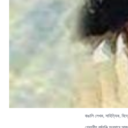
বাঙালি লেখক, সাহিত্যিক, বিদ
গ্রেগরীয় বর্ষপঞ্জি অনুসার