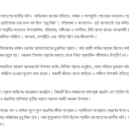
াদেশের জাতীয় কবি। অবিভক্ত বাংলার সাহিত্য, সমাজ ও সংস্কৃতি ক্ষেত্রের অন্যতম শ্রেষ
 ছোটবেলায় তার ডাক নাম ছিল ‘দুখু মিয়া’। পশ্চিমবঙ্গ ও বাংলাদেশ– দুই বাংলাতেই তার কব
 শতাব্দীর অন্যতম ঔপন্যাসিক, নাট্যকার, সঙ্গীতজ্ঞ ও দার্শনিক; যিনি বাংলা কাব্যে অগ্রগামী ভ
র্বাধিক পরিচিত। মানবতা, সম্প্রীতি এবং শান্তি ছিল তার জীবনদর্শন।
্চিমবঙ্গের বর্ধমান জেলার আসানসোলের চুরুলিয়া গ্রামে। বাবা কাজী ফকির আহমদ ছিলেন ম
ার মৃত্যু হয়। নজরুল ইসলাম গ্রামের মক্তব থেকে নিম্ন প্রাথমিক পরীক্ষায়ও উত্তীর্ণ হন।
 মধ্যদিয়ে নজরুল অল্পবয়সেই ইসলাম ধর্মের মৌলিক আচার-অনুষ্ঠান, যেমন পবিত্র কুরআন প
ভাবে পরিচিত হওয়ার সুযোগ লাভ করেন। পরবর্তী জীবনে বাংলা সাহিত্য ও সঙ্গীতে ইসলামি ঐতিহ্
 শ্রোতা জরিপের আয়োজন করেছিল। বিষয়টি ছিল-সর্বকালের সর্বশ্রেষ্ঠ বাঙালি কে? তিরিশ 
জন বাঙালির তালিকায় তৃতীয় স্থানে আসেন কাজী নজরুল ইসলাম।
ামের গান ও কবিতা যুগে যুগে বাঙালির জীবন সংগ্রাম ও স্বাধীনতা সংগ্রামে প্রেরণার উৎস
িদ্র পরিবারের দুখু মিয়া হয়ে। আর মৃত্যুকালে তিনি ছিলেন স্বাধীন বাংলাদেশের জাতীয় কবি। 
াস।