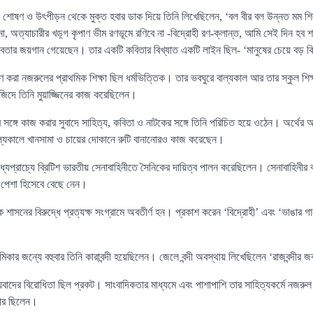
ে শোষণ ও উৎপীড়ন থেকে মুক্ত হবার ডাক দিয়ে তিনি লিখেছিলেন, ‘বল বীর বল উন্নত মম শি
া, অত্যাচারীর খড়্গ কৃপাণ ভীম রণভূমে রণিবে না -বিদ্রোহী রণ-ক্লান্ত, আমি সেই দিন হব
নবতার জয়গান গেয়েছেন। তার একটি কবিতার বিখ্যাত একটি লাইন ছিল- ‘মানুষের চেয়ে বড় কি
হণ করা নজরুলের প্রাথমিক শিক্ষা ছিল ধর্মভিত্তিক। তার ভবঘুরে বাল্যকাল আর তার স্কুল শিক্ষ
জিদে তিনি মুয়াজ্জিনের কাজ করেছিলেন।
 সঙ্গে কাজ করার সুবাদে সাহিত্য, কবিতা ও নাটকের সঙ্গে তিনি পরিচিত হয়ে ওঠেন। অর্থের
ল্যকালে খানসামা ও চায়ের দোকানে রুটি বানানোরও কাজ করেছেন।
 মধ্যপ্রাচ্যে ব্রিটিশ ভারতীয় সেনাবাহিনীতে সৈনিকের দায়িত্ব পালন করেছিলেন। সেনাবাহিন
 পেশা হিসেবে বেছে নেন।
ক শাসনের বিরুদ্ধে প্রত্যক্ষ সংগ্রামে অবতীর্ণ হন। প্রকাশ করেন ‘বিদ্রোহী’ এবং ‘ভাঙার 
িকার জন্যে বহুবার তিনি কারাবন্দী হয়েছিলেন। জেলে বন্দী অবস্থায় লিখেছিলেন ‘রাজবন্দীর জব
্যবাদের বিরোধিতা ছিল প্রকট। সাংবাদিকতার মাধ্যমে এবং পাশাপাশি তার সাহিত্যকর্মে নজরুল
্চার ছিলেন।