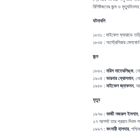
বিশিষ্টজনের জন্ম ও মৃত্যুদিন
ঘটনাবলি
১৮৩১ : মাইকেল ফ্যারাডে তড়
১৮৩৫ : অস্ট্রেলিয়ার মেলবোর্
জন্ম
১৮৬২ :
মরিস মাতেরলিঙ্ক
, ন
১৯০৪ :
ভারনার ফ্রোসমান
, ন
১৯৫৮ :
মাইকেল জ্যাকসন
, আ
মৃত্যু
১৯৭৬ :
কাজী নজরুল ইসলাম
,
২৭ আগস্ট তার প্রয়ান দিবস 
১৯৯৭ :
কংসারী হালদার
, পশ্চ