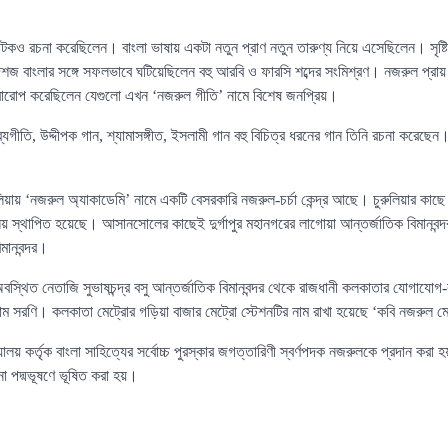
নাটকও রচনা করেছিলেন। বাংলা ভাষায় একটা নতুন প্রাণ নতুন তারুণ্য নিয়ে এসেছিলেন। সৃষ্
দেশজ বাংলার সঙ্গে সফলভাবে ঘটিয়েছিলেন বহু আরবি ও ফারসি শব্দের সংমিশ্রণ। নজরুল প্র
রারোপ করেছিলেন যেগুলো এখন ‘নজরুল গীতি’ নামে বিশেষ জনপ্রিয়।
যগীতি, উদ্দীপক গান, শ্যামাসঙ্গীত, ইসলামী গান বহু বিচিত্র ধরনের গান তিনি রচনা করেছেন
রুলিয়ায় ‘নজরুল অ্যাকাডেমি’ নামে একটি বেসরকারি নজরুল-চর্চা কেন্দ্র আছে। চুরুলিয়ার
য় স্থাপিত হয়েছে। আসানসোলের কাছেই দুর্গাপুর মহানগরের লাগোয়া আন্তর্জাতিক বিমানবন্দর
মানবন্দর।
বস্থিত নেতাজি সুভাষচন্দ্র বসু আন্তর্জাতিক বিমানবন্দর থেকে রাজধানী কলকাতার যোগাযোগ-র
ম সরণি। কলকাতা মেট্রোর গড়িয়া বাজার মেট্রো স্টেশনটির নাম রাখা হয়েছে ‘কবি নজরুল ম
লয় কর্তৃক বাংলা সাহিত্যের সর্বোচ্চ পুরস্কার জগত্তারিণী স্বর্ণপদক নজরুলকে প্রদান কর
ননা পদ্মভূষণে ভূষিত করা হয়।