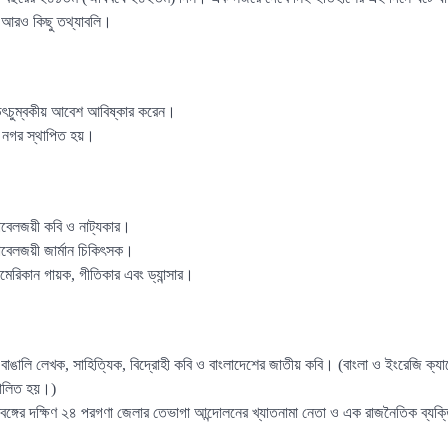
সহ আরও কিছু তথ্যাবলি।
িৎচুম্বকীয় আবেশ আবিষ্কার করেন।
ন নগর স্থাপিত হয়।
োবেলজয়ী কবি ও নাট্যকার।
োবেলজয়ী জার্মান চিকিৎসক।
মেরিকান গায়ক, গীতিকার এবং ড্যান্সার।
 বাঙালি লেখক, সাহিত্যিক, বিদ্রোহী কবি ও বাংলাদেশের জাতীয় কবি। (বাংলা ও ইংরেজি ক্যা
পালিত হয়।)
িমবঙ্গের দক্ষিণ ২৪ পরগণা জেলার তেভাগা আন্দোলনের খ্যাতনামা নেতা ও এক রাজনৈতিক ব্যক্