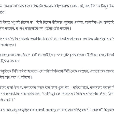
ল অনন্য সেটা হলো তার বিদ্রোহী চেতনার বহিঃপ্রকাশ- সমাজ, ধর্ম, রাজনীতি সব কিছুর বিরুদ
্গীতে।
 কিন্তু শুধু কবি ছিলেন না। তিনি ছিলেন গীতিকার, সুরকার, গল্পকার, সাংবাদিক এবং রাজন
াদনা করছেন, কখনও রাজনৈতিক দল গঠনের চেষ্টা করছেন।
ম বাঙালি, যিনি বাংলার নবজাগরণের যে ঐতিহ্য সেটা ধারণ করেছিলেন এবং তার মধ্য দিয়ে 
্টা করেছিলেন।
ে সংগ্রামের মধ্য দিয়ে তার জীবন কেটেছিল। তবে প্রতিকূলতায় ভরা ওই জীবনের মধ্য দিয়ে
নুষ ছিলেন নজরুল।
প্রকৃতিতে তিনি লালিত হয়েছেন, যে পারিপার্শ্বিকতায় তিনি বেড়ে উঠেছেন, সেগুলো তার অ
ছিল তার গানে ও কবিতায়।
 যাদের ভাষা ছিল না, নজরুলের কলমে তারা ভাষা খুঁজে পায়। কথিত আছে, কলকাতায় কলেজ স্ট
ন রাত বারোটায় গিয়ে বলেছিলেন- ‘এ্যাই তুই তো অনেককেই নিয়ে যাস রিকশায় টেনে। ঠি
িয়ে যাই।’
বাসা আর মানুষের মুক্তির আকাঙ্ক্ষাই প্রাধান্য পেয়েছে তার সাহিত্যকর্মে। সাম্যবাদী চিন