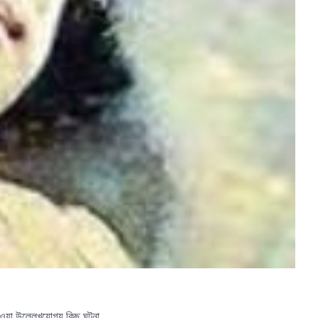
য়া উল্লেখযোগ্য কিছু ঘটনা,