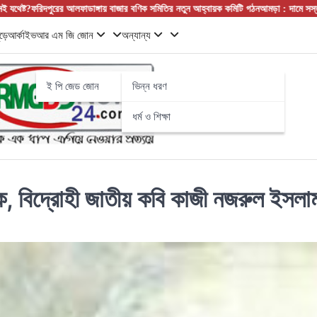
াঙ্গায় বাজার বণিক সমিতির নতুন আহ্বায়ক কমিটি গঠন
আমড়া : দামে সস্তা, গুণে সেরা! নামের শু
ড়ে
আর্কাইভ
আর এম জি জোন
অন্যান্য
ই পি জেড জোন
ভিন্ন ধরণ
ধর্ম ও শিক্ষা
 বিদ্রোহী জাতীয় কবি কাজী নজরুল ইসলাম 