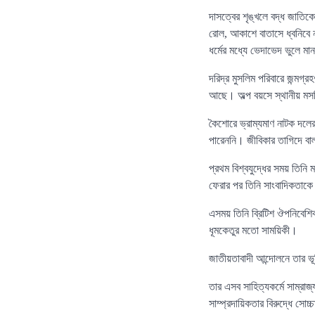
দাসত্বের শৃঙ্খলে বদ্ধ জাতিক
রোল, আকাশে বাতাসে ধ্বনিবে ন
ধর্মের মধ্যে ভেদাভেদ ভুলে মা
দরিদ্র মুসলিম পরিবারে জন্মগ্র
আছে। অল্প বয়সে স্থানীয় মস
কৈশোরে ভ্রাম্যমাণ নাটক দলের
পারেননি। জীবিকার তাগিদে বা
প্রথম বিশ্বযুদ্ধের সময় তিনি
ফেরার পর তিনি সাংবাদিকতাকে
এসময় তিনি ব্রিটিশ ঔপনিবেশি
ধূমকেতুর মতো সাময়িকী।
জাতীয়তাবাদী আন্দোলনে তার ভূম
তার এসব সাহিত্যকর্মে সাম্রাজ
সাম্প্রদায়িকতার বিরুদ্ধে সোচ