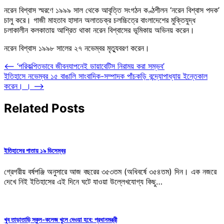
নরেন বিশ্বাস স্মরণে ১৯৯৯ সাল থেকে আবৃত্তি সংগঠন কণ্ঠশীলন ‘নরেন বিশ্বাস পদক’
চালু করে। গাজী মাহতাব হাসান অলাতচক্র চলচ্চিত্রে বাংলাদেশের মুক্তিযুদ্ধ
চলাকালীন কলকাতায় আশ্রিত থাকা নরেন বিশ্বাসের ভূমিকায় অভিনয় করেন।
নরেন বিশ্বাস ১৯৯৮ সালের ২৭ নভেম্বর মৃত্যুবরণ করেন।
Post
⟵
‘পরিকল্পিতভাবে জীবনযাপনেই ডায়াবেটিস নিরাময় করা সম্ভব’
ইতিহাসে নভেম্বর ১৫ বাঙালি সাংবাদিক-সম্পাদক পাঁচকড়ি বন্দ্যোপাধ্যায় ইন্তেকাল
navigation
করেন। ।
⟶
Related Posts
ইতিহাসের পাতায় ১৯ ডিসেম্বর
গ্রেগরীয় বর্ষপঞ্জি অনুসারে আজ বছরের ৩৫৩তম (অধিবর্ষে ৩৫৪তম) দিন। এক নজরে
দেখে নিই ইতিহাসের এই দিনে ঘটে যাওয়া উল্লেখযোগ্য কিছু…
খুব তাড়াতাড়ি স্কুল-কলেজ খুলে দেওয়া হবে: প্রধানমন্ত্রী