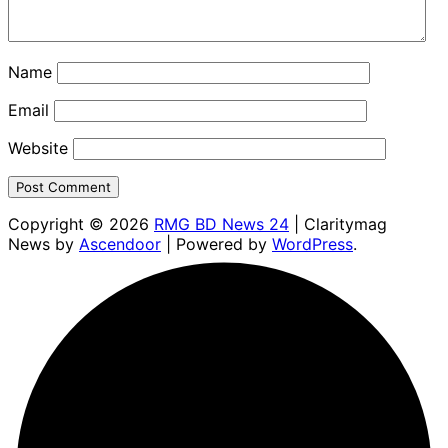
Name
Email
Website
Copyright © 2026
RMG BD News 24
| Claritymag
News by
Ascendoor
| Powered by
WordPress
.