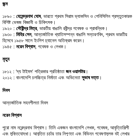
জন্ম
১৮৯০ :
হেমেন্দ্রনাথ ঘোষ
, ভারতে প্রথম সিরাম ভ্যাকসিন ও পেনিসিলিন প্রস্তুতকারক
বিশিষ্ট ভেষজ বিজ্ঞানী ও চিকিৎসক।
১৯২০ :
সৌরীন্দ্র মিত্র
, ভারতীয় বাঙালি রবীন্দ্র গবেষক ও প্রাবন্ধিক।
১৯৩০ :
মিহির সেন
, আন্তর্জাতিক খ্যাতিসম্পন্ন বাঙালি সন্তরণবিদ, প্রথম ভারতীয়
হিসেবে ১৯৫৮ সালে ইংলিশ চ্যানেল অতিক্রম করেন।
১৯৪৫ :
নরেন বিশ্বাস
, গবেষক ও লেখক।
মৃত্যু
১৮১২ : ‘দ্য টাইমস’ পত্রিকার প্রতিষ্ঠাতা
জন ওয়ালটার
।
২০১২ : বাংলাদেশি চলচ্চিত্র নির্মাতা এবং অভিনেতা
সুভাষ দত্ত
।
দিবস
আন্তর্জাতিক সহনশীলতা দিবস
নরেন বিশ্বাস
পুরো নাম নরেন্দ্রনাথ বিশ্বাস। তিনি একজন বাংলাদেশি লেখক, গবেষক, আবৃত্তিশিল্পী
এবং মুক্তিযোদ্ধা। আবৃত্তি চর্চায় তার নিপুণতা এবং বিভিন্ন গবেষণামূলক বই লেখার