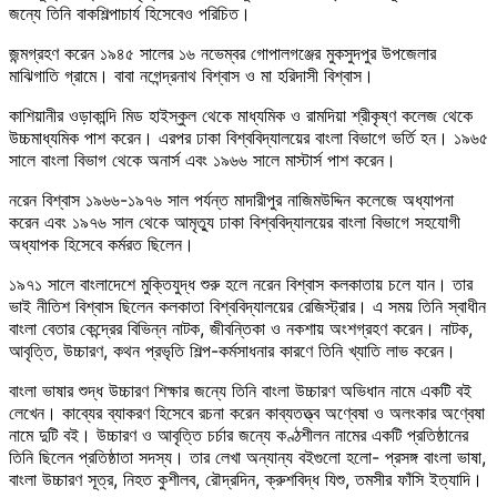
জন্যে তিনি বাকশিল্পাচার্য হিসেবেও পরিচিত।
জন্মগ্রহণ করেন ১৯৪৫ সালের ১৬ নভেম্বর গোপালগঞ্জের মুকসুদপুর উপজেলার
মাঝিগাতি গ্রামে। বাবা নগেন্দ্রনাথ বিশ্বাস ও মা হরিদাসী বিশ্বাস।
কাশিয়ানীর ওড়াকান্দি মিড হাইস্কুল থেকে মাধ্যমিক ও রামদিয়া শ্রীকৃষ্ণ কলেজ থেকে
উচ্চমাধ্যমিক পাশ করেন। এরপর ঢাকা বিশ্ববিদ্যালয়ের বাংলা বিভাগে ভর্তি হন। ১৯৬৫
সালে বাংলা বিভাগ থেকে অনার্স এবং ১৯৬৬ সালে মাস্টার্স পাশ করেন।
নরেন বিশ্বাস ১৯৬৬-১৯৭৬ সাল পর্যন্ত মাদারীপুর নাজিমউদ্দিন কলেজে অধ্যাপনা
করেন এবং ১৯৭৬ সাল থেকে আমৃত্যু ঢাকা বিশ্ববিদ্যালয়ের বাংলা বিভাগে সহযোগী
অধ্যাপক হিসেবে কর্মরত ছিলেন।
১৯৭১ সালে বাংলাদেশে মুক্তিযুদ্ধ শুরু হলে নরেন বিশ্বাস কলকাতায় চলে যান। তার
ভাই নীতিশ বিশ্বাস ছিলেন কলকাতা বিশ্ববিদ্যালয়ের রেজিস্ট্রার। এ সময় তিনি স্বাধীন
বাংলা বেতার কেন্দ্রের বিভিন্ন নাটক, জীবন্তিকা ও নকশায় অংশগ্রহণ করেন। নাটক,
আবৃত্তি, উচ্চারণ, কথন প্রভৃতি শিল্প-কর্মসাধনার কারণে তিনি খ্যাতি লাভ করেন।
বাংলা ভাষার শুদ্ধ উচ্চারণ শিক্ষার জন্যে তিনি বাংলা উচ্চারণ অভিধান নামে একটি বই
লেখেন। কাব্যের ব্যাকরণ হিসেবে রচনা করেন কাব্যতত্ত্ব অণ্বেষা ও অলংকার অণ্বেষা
নামে দুটি বই। উচ্চারণ ও আবৃত্তি চর্চার জন্যে কণ্ঠশীলন নামের একটি প্রতিষ্ঠানের
তিনি ছিলেন প্রতিষ্ঠাতা সদস্য। তার লেখা অন্যান্য বইগুলো হলো- প্রসঙ্গ বাংলা ভাষা,
বাংলা উচ্চারণ সূত্র, নিহত কুশীলব, রৌদ্রদিন, ক্রুশবিদ্ধ যিশু, তমসীর ফাঁসি ইত্যাদি।