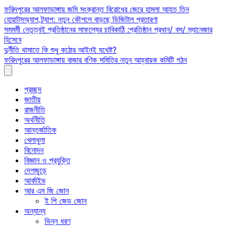
Skip
ফরিদপুরের আলফাডাঙ্গায় জমি সংক্রান্ত বিরোধের জেরে হামলা আহত তিন
to
হোয়াটসঅ্যাপ ট্র্যাপ: নতুন কৌশলে বাড়ছে ডিজিটাল প্রতারণা
content
সমমর্মী নেতৃত্বই প্রতিষ্ঠানের সাফল্যের চাবিকাঠি :প্রতিষ্ঠান প্রধান/ বস/ ম্যানেজার
হিসেবে
দুর্নীতি থামাতে কি শুধু কঠোর আইনই যথেষ্ট?
ফরিদপুরের আলফাডাঙ্গায় বাজার বণিক সমিতির নতুন আহ্বায়ক কমিটি গঠন
প্রচ্ছদ
জাতীয়
রাজনীতি
অর্থনীতি
আন্তর্জাতিক
খেলাধুলা
বিনোদন
বিজ্ঞান ও প্রযুক্তি
দেশজুড়ে
আর্কাইভ
আর এম জি জোন
ই পি জেড জোন
অন্যান্য
ভিন্ন ধরণ