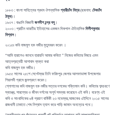
১৮৮৩ : বাংলা সাহিত্যের প্রথম ঔপন্যাসিক
প্যারীচাঁদ মিত্র
(ছদ্মনাম:
টেকচাঁদ
ঠাকুর
)।
১৯৩৭ : বাঙালি বিজ্ঞানী
জগদীশ চন্দ্র বসু
।
২০০৩ : প্রাচীন ভারতীয় ইতিহাসের একজন দিকপাল ঐতিহাসিক
দিলীপকুমার
বিশ্বাস
।
২০১৫ঃ কবি নাজমুল হক নজীর মৃত্যুবরন করেন ।
“আমি হারালেও জানবে হারায়নি আমার কবিতা ” নিজের কবিতার বিষয়ে এমন
আত্নপ্রত্যয়ী আশাবাদ ব্যক্ত করা
কবি নাজমুল হক নজীর।
১৯৫৫ সালের ২৫শে সেপ্টেম্বর তিনি ফরিদপুর জেলার আলফাডাঙ্গা উপজেলার
শিয়ালদী গ্রামে জন্মগ্রহণ করেন।
শ্লোগানের কবি নাজমুল হক নজীর সত্তর দশকের শক্তিমান কবি। কবিতার শব্দচয়ণে
স্বতন্ত্র, সারল্যের ও জীবন দর্শনের অপূর্ব সমন্বয় করেছেন এই কবি। বরেণ্য এই
কবি ও সাংবাদিকের ৬ষ্ঠ প্রয়াণ বার্ষিকী ২৩ নভেম্বর,আজকের এইদিনে ২০১৫ সালের
রাজধানী ঢাকাতে শেষ নিশ্বাস ত্যাগ করে পাড়ি জামান অনন্তের পথে।
“স্বাধীনতার পর পঁচাত্তর-পরবর্তী পট পরিবর্তনে আশাহত কবি সাম্প্রদায়িকতা,