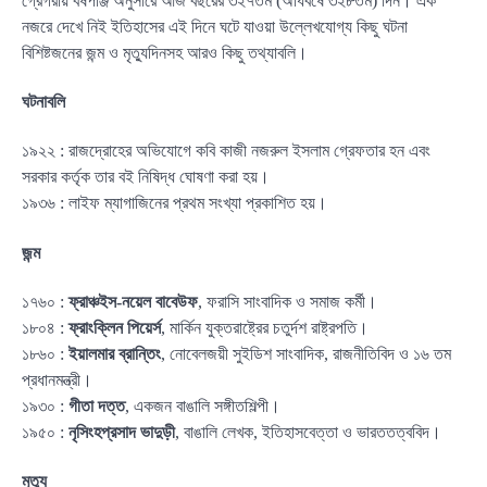
গ্রেগরীয় বর্ষপঞ্জি অনুসারে আজ বছরের ৩২৭তম (অধিবর্ষে ৩২৮তম) দিন। এক
নজরে দেখে নিই ইতিহাসের এই দিনে ঘটে যাওয়া উল্লেখযোগ্য কিছু ঘটনা
বিশিষ্টজনের জন্ম ও মৃত্যুদিনসহ আরও কিছু তথ্যাবলি।
ঘটনাবলি
১৯২২ : রাজদ্রোহের অভিযোগে কবি কাজী নজরুল ইসলাম গ্রেফতার হন এবং
সরকার কর্তৃক তার বই নিষিদ্ধ ঘোষণা করা হয়।
১৯৩৬ : লাইফ ম্যাগাজিনের প্রথম সংখ্যা প্রকাশিত হয়।
জন্ম
১৭৬০ :
ফ্রাঞ্চইস-নয়েল বাবেউফ
, ফরাসি সাংবাদিক ও সমাজ কর্মী।
১৮০৪ :
ফ্রাংক্লিন পিয়ের্স
, মার্কিন যুক্তরাষ্ট্রের চতুর্দশ রাষ্ট্রপতি।
১৮৬০ :
ইয়ালমার ব্রান্তিং
, নোবেলজয়ী সুইডিশ সাংবাদিক, রাজনীতিবিদ ও ১৬ তম
প্রধানমন্ত্রী।
১৯৩০ :
গীতা দত্ত
, একজন বাঙালি সঙ্গীতশিল্পী।
১৯৫০ :
নৃসিংহপ্রসাদ ভাদুড়ী
, বাঙালি লেখক, ইতিহাসবেত্তা ও ভারততত্ববিদ।
মৃত্যু