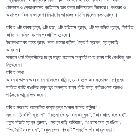
মৌলবাদ ও স্বৈরশাসনের প্রতিবাদে তার কলম চালিয়েছেন নিরন্তর। গণতন্ত্র ও
অসাম্প্রদায়িক বাংলাদেশ বিনিমার্ণের আকাঙ্ক্ষায় তিনি ছিলেন কলমযোদ্ধা।
কবি’র ৯টি কাব্যগ্রন্থ, ৩টি ছড়া, ১টি ইতিহাস গ্রন্থ, ১টি সম্পাদিত গ্রন্থ, নির্বাচিত
কবিতা ও কবিতা সমগ্র প্রকাশিত হয়েছে।
উল্লেখযোগ্য কাব্যগ্রন্থ নোনা জলের বাসিন্দা, স্বৈরণী স্বদেশ, স্বপ্নবাড়ি
অবিরাম।
সনাতন ধর্মে বিশ্বাসীদের মধ্যে মতুয়া মতবাদে অনুসারীগণের জন্য কবি বেশকিছু গান
লিখেছেন।
কবি’র লেখা
আয়নায় আপন অবয়ব, নোনা জলের বাসিন্দা, ভোর হতে আর কতোক্ষণ, প্রেমের
দাবিতে বলছি বাঙালির ছাড়পত্র অনন্যার জন্য গীতি কাব্য কবিতাগুলো আজও
পাঠককে আন্দোলিত করে ।
কবি’র সবচেয়ে আলোচিত কাব্যগ্রন্থ “নোনা জলের বাসিন্দা”।
এছাড়া “স্বৈরিণী স্বদেশ”, “কালো জোছনার এক চুমুক”, “কার কাছে বলে যাই”,
“ঘুরে দাঁড়াই স্বপ্ন পুরুষ”, “স্বপ্ন বাড়ি অবিরাম”, “এভাবে অবাধ্য রঙিন”,
“ভিটেমাটি স্বরগ্রাম”, “বকুল ভেজা পথঘাট ” প্রভৃতি তাঁর কাব্যগ্রন্থ।