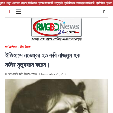
Skip
ুন কৌশলে বাড়ছে ডিজিটাল প্রতারণা
সমমর্মী নেতৃত্বই প্রতিষ্ঠানের সাফল্যের চাবিকাঠি :প্রতিষ্ঠান প্রধান/ বস/ ম্য
to
content
ধর্ম ও শিক্ষা
লীড নিউজ
ইতিহাসে নভেম্বর ২৩ কবি নাজমুল হক
নজীর মৃত্যুবরন করেন।
আরএমজি বিডি নিউজ ডেস্ক
November 23, 2021