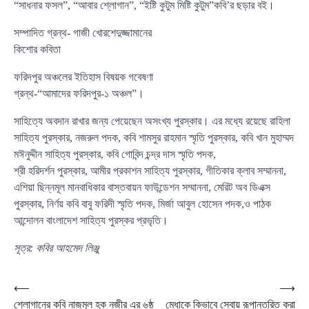
“সাধনার ফসল”, “আবার শ্লোগান”, “ইষ্টি কুটুম মিষ্টি কুটুম”কবি’র ছড়ার বই।
সম্পাদিত গ্রন্থ- গাজী খোরশেদুজ্জামানের
কিশোর কবিতা
ফরিদপুর অঞ্চলের ইতিহাস বিষয়ক গবেষণা
গ্রন্থ-“আমাদের ফরিদপুর-১ অঞ্চল”।
সাহিত্যে অবদান রাখার জন্য পেয়েছেন অসংখ্য পুরস্কার। এর মধ্যে রয়েছে রাহিলা
সাহিত্য পুরস্কার, নজরুল পদক, কবি শামসুর রাহমান স্মৃতি পুরস্কার, কবি খান মুহাম্মদ
মঈনুদ্দীন সাহিত্য পুরস্কার, কবি গোবিন্দ চন্দ্র দাস স্মৃতি পদক,
শ্রী হরিদর্শন পুরস্কার, আমীর প্রকাশন সাহিত্য পুরস্কার, গীতিকার ক্লাব সম্মাননা,
এশিয়া ছিন্নমূল মানবাধিকার বাস্তবায়ন ফাউন্ডেশন সম্মাননা, মেরিট অব ডিএক্স
পুরস্কার, নির্ণয় কবি বাবু ফরিদী স্মৃতি পদক, মির্জা আবুল হোসেন পদক,ও পাঠক
আন্দোলন বাংলাদেশ সাহিত্য পুরস্কর প্রভৃতি।
সূত্র: কবির আহমেদ লিঞ্জু
Post
⟵
⟶
শ্লোগানের কবি নাজমুল হক নজীর এর ৬ষ্ঠ
মেধাকে কিভাবে সেবায় রূপান্তরিত করা