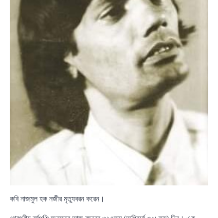
কবি নাজমুল হক নজীর মৃত্যুবরন করেন।