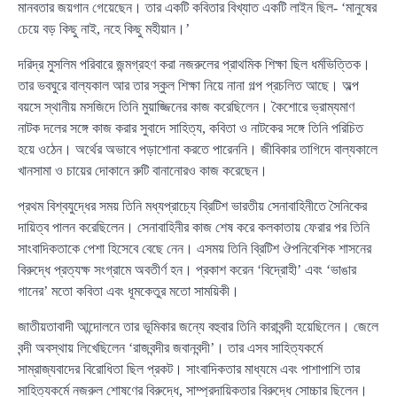
মানবতার জয়গান গেয়েছেন। তার একটি কবিতার বিখ্যাত একটি লাইন ছিল- ‘মানুষের
চেয়ে বড় কিছু নাই, নহে কিছু মহীয়ান।’
দরিদ্র মুসলিম পরিবারে জন্মগ্রহণ করা নজরুলের প্রাথমিক শিক্ষা ছিল ধর্মভিত্তিক।
তার ভবঘুরে বাল্যকাল আর তার স্কুল শিক্ষা নিয়ে নানা গল্প প্রচলিত আছে। অল্প
বয়সে স্থানীয় মসজিদে তিনি মুয়াজ্জিনের কাজ করেছিলেন। কৈশোরে ভ্রাম্যমাণ
নাটক দলের সঙ্গে কাজ করার সুবাদে সাহিত্য, কবিতা ও নাটকের সঙ্গে তিনি পরিচিত
হয়ে ওঠেন। অর্থের অভাবে পড়াশোনা করতে পারেননি। জীবিকার তাগিদে বাল্যকালে
খানসামা ও চায়ের দোকানে রুটি বানানোরও কাজ করেছেন।
প্রথম বিশ্বযুদ্ধের সময় তিনি মধ্যপ্রাচ্যে ব্রিটিশ ভারতীয় সেনাবাহিনীতে সৈনিকের
দায়িত্ব পালন করেছিলেন। সেনাবাহিনীর কাজ শেষ করে কলকাতায় ফেরার পর তিনি
সাংবাদিকতাকে পেশা হিসেবে বেছে নেন। এসময় তিনি ব্রিটিশ ঔপনিবেশিক শাসনের
বিরুদ্ধে প্রত্যক্ষ সংগ্রামে অবতীর্ণ হন। প্রকাশ করেন ‘বিদ্রোহী’ এবং ‘ভাঙার
গানের’ মতো কবিতা এবং ধূমকেতুর মতো সাময়িকী।
জাতীয়তাবাদী আন্দোলনে তার ভূমিকার জন্যে বহুবার তিনি কারাবন্দী হয়েছিলেন। জেলে
বন্দী অবস্থায় লিখেছিলেন ‘রাজবন্দীর জবানবন্দী’। তার এসব সাহিত্যকর্মে
সাম্রাজ্যবাদের বিরোধিতা ছিল প্রকট। সাংবাদিকতার মাধ্যমে এবং পাশাপাশি তার
সাহিত্যকর্মে নজরুল শোষণের বিরুদ্ধে, সাম্প্রদায়িকতার বিরুদ্ধে সোচ্চার ছিলেন।