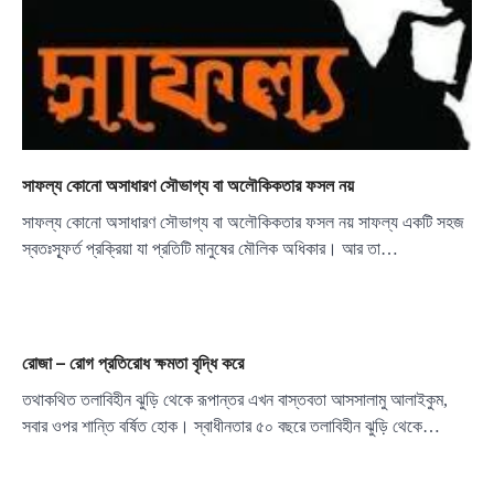
সাফল্য কোনো অসাধারণ সৌভাগ্য বা অলৌকিকতার ফসল নয়
সাফল্য কোনো অসাধারণ সৌভাগ্য বা অলৌকিকতার ফসল নয় সাফল্য একটি সহজ
স্বতঃস্ফূর্ত প্রক্রিয়া যা প্রতিটি মানুষের মৌলিক অধিকার। আর তা…
রোজা – রোগ প্রতিরোধ ক্ষমতা বৃদ্ধি করে
তথাকথিত তলাবিহীন ঝুড়ি থেকে রূপান্তর এখন বাস্তবতা আসসালামু আলাইকুম,
সবার ওপর শান্তি বর্ষিত হোক। স্বাধীনতার ৫০ বছরে তলাবিহীন ঝুড়ি থেকে…