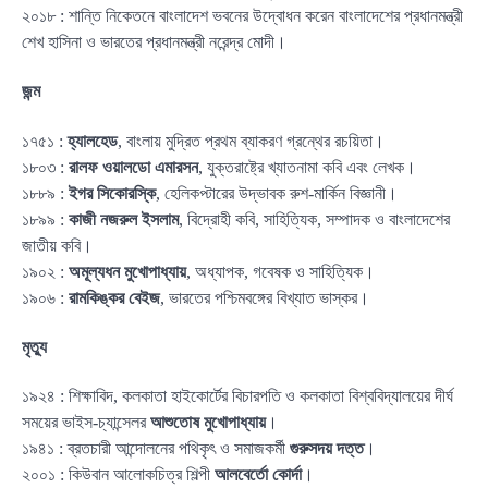
২০১৮ : শান্তি নিকেতনে বাংলাদেশ ভবনের উদ্বোধন করেন বাংলাদেশের প্রধানমন্ত্রী
শেখ হাসিনা ও ভারতের প্রধানমন্ত্রী নরেন্দ্র মোদী।
জন্ম
১৭৫১ :
হ্যালহেড
, বাংলায় মুদ্রিত প্রথম ব্যাকরণ গ্রন্থের রচয়িতা।
১৮০৩ :
রালফ ওয়ালডো এমারসন
, যুক্তরাষ্ট্রে খ্যাতনামা কবি এবং লেখক।
১৮৮৯ :
ইগর সিকোরস্কি
, হেলিকপ্টারের উদ্ভাবক রুশ-মার্কিন বিজ্ঞানী।
১৮৯৯ :
কাজী নজরুল ইসলাম
, বিদ্রোহী কবি, সাহিত্যিক, সম্পাদক ও বাংলাদেশের
জাতীয় কবি।
১৯০২ :
অমূল্যধন মুখোপাধ্যায়
, অধ্যাপক, গবেষক ও সাহিত্যিক।
১৯০৬ :
রামকিঙ্কর বেইজ
, ভারতের পশ্চিমবঙ্গের বিখ্যাত ভাস্কর।
মৃত্যু
১৯২৪ : শিক্ষাবিদ, কলকাতা হাইকোর্টের বিচারপতি ও কলকাতা বিশ্ববিদ্যালয়ের দীর্ঘ
সময়ের ভাইস-চ্যান্সেলর
আশুতোষ মুখোপাধ্যায়
।
১৯৪১ : ব্রতচারী আন্দোলনের পথিকৃৎ ও সমাজকর্মী
গুরুসদয় দত্ত
।
২০০১ : কিউবান আলোকচিত্র শিল্পী
আলবের্তো কোর্দা
।