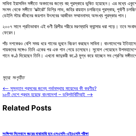
সাবিনা ইয়াসমিন সঙ্গীতে অবদানের জন্যে বহু পুরস্কারে ভূষিত হয়েছেন। এর মধ্যে একুশে
সংসদ থেকে সঙ্গীতে ‘ডক্টরেট’ ডিগ্রি লাভ, জহির রায়হান চলচ্চিত্র পুরস্কার, পূর্বাণী চলচ্চিত
ডেইলি স্টার জীবনের জয়গান উৎসবের আজীবন সম্মাননাসহ অসংখ্য পুরস্কার পান।
২০০৭ সালে প্রতিভাবান এই গুণী শিল্পীর শরীরে মরণব্যাধি ক্যান্সার ধরা পড়ে। তবে সং
ফেরেন।
পাঁচ দশকেরও বেশি সময় ধরে গানের ভুবনে বিচরণ করছেন সাবিনা। বাংলাদেশের ইতিহাসে 
গায়কদের সঙ্গেও তিনি একের পর এক গান গেয়ে চলেছেন। সুযোগ পেয়েছেন উপমহাদেশের ব
গানে কণ্ঠ দিয়েছেন তিনি। এখনো জাদুকরী কণ্ঠে মুগ্ধ করে যাচ্ছেন সব শ্রেণির সঙ্গীতপ
সূত্র: সংগৃহীত
Post
⟵
সুসন্তান প্রসবের জন্যে গর্ভাবস্থায় মায়েদের কী করণীয়?
৯৮টি দেশে প্রথম হয়েছে বাংলাদেশ! – ডব্লিউবিটিআই
⟶
navigation
Related Posts
সংক্ষিপ্ত সিলেবাসে বছরের মাঝামাঝি হবে এসএসসি-এইচএসসি পরীক্ষা