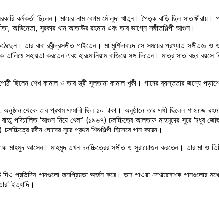
কারি কর্মকর্তা ছিলেন। মায়ের নাম বেগম মৌলুদা খাতুন। পৈতৃক বাড়ি ছিল সাতক্ষীরায়। প
মাতা, অভিনেতা, সুরকার খান আতাউর রহমান এবং তার ভাগ্নে সঙ্গীতশিল্পী আগুন।
ঠেছেন। তার বাবা রবীন্দ্রসঙ্গীত গাইতেন। মা মুর্শিদাবাদে সে সময়ের প্রখ্যাত সঙ্গীতজ্ঞ 
াকে তালিমে সহায়তা করতেন এবং হারমোনিয়াম বাজিয়ে সঙ্গ দিতেন। মাত্র সাত বছর বয়সে
পাঠী ছিলেন শেখ কামাল ও তার স্ত্রী সুলতানা কামাল খুকী। গানের ব্যস্ততার জন্যে পড়াশোন
ষ্ঠান থেকে তার প্রথম সম্মানী ছিল ১০ টাকা। অনুষ্ঠানে তার সঙ্গী ছিলেন শাহনাজ রহমতুল
্চু পরিচালিত ‘আগুন নিয়ে খেলা’ (১৯৬৭) চলচ্চিত্রে আলতাফ মাহমুদের সুরে ‘মধুর জোছনা
 চলচ্চিত্রে রবীন ঘোষের সুরে প্রথম শিশুশিল্পী হিসেবে গান করেন।
 আলতাফ মাহমুদ আসেন। মাহমুদ তখন চলচ্চিত্রের সঙ্গীত ও সুরায়োজন করতেন। তার মা ও ত
 দিও প্রতিদিন গানগুলো জনপ্রিয়তা অর্জন করে। তার গাওয়া দেশাত্মবোধক গানগুলোর মধ্যে
নতার’ ইত্যাদি।