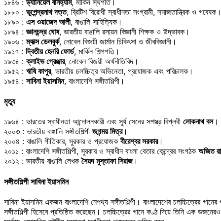
১৮৪৬ :
ড্যানিয়েল বার্নহ্যাম
, মার্কিন স্থপতি।
১৮৮০ :
ভূপেন্দ্রনাথ দত্ত
, ব্রিটিশ বিরোধী স্বাধীনতা সংগ্রামী, সমাজতান্ত্রিক ও গবেষক
১৮৯০ :
এস ওয়াজেদ আলী
, বাঙালি সাহিত্যিক।
১৮৯৪ :
জ্ঞানচন্দ্র ঘোষ
, ভারতীয় বাঙালি রসায়ন বিজ্ঞানী শিক্ষক ও উদ্ভাবক।
১৯০৬ :
ম্যাক্স ডেলবুর্ক
, নোবেল বিজয়ী জার্মান চিকিৎসা ও জীববিজ্ঞানী।
১৯১৭ :
দ্বিতীয় হেনরি ফোর্ড
, মার্কিন শিল্পপতি।
১৯৩৪ :
ক্লাইভ গ্রেঞ্জার
, নোবেল বিজয়ী অর্থনীতিবিদ।
১৯৫২ :
ঋষি কাপুর
, ভারতীয় চলচ্চিত্র অভিনেতা, প্রযোজক এবং পরিচালক।
১৯৫৪ :
সাবিনা ইয়াসমিন
, বাংলাদেশি সঙ্গীতশিল্পী।
মৃত্যু
১৯৬৪ : ভারতের স্বাধীনতা আন্দোলনকারী এবং সূর্য সেনের সশস্ত্র বিপ্লবী
লোকনাথ বল
।
২০০৩ : ভারতীয় বাঙালি সঙ্গীতশিল্পী
জগন্ময় মিত্র
।
২০০৪ : বাঙালি গীতিকার, সুরকার ও প্রযোজক
বীরেশ্বর সরকার
।
২০১১ : বাংলাদেশি সঙ্গীতশিল্পী, সুরকার ও স্বাধীন বাংলা বেতার কেন্দ্রের সংগঠক
অজিত রা
২০১২ : ভারতীয় বাঙালি লেখক
সৈয়দ মুস্তাফা সিরাজ
।
সঙ্গীতশিল্পী সাবিনা ইয়াসমিন
সাবিনা ইয়াসমিন একজন বাংলাদেশি নেপথ্য সঙ্গীতশিল্পী। বাংলাদেশের চলচ্চিত্রের গানের 
সঙ্গীতশিল্পী হিসেবে প্রতিষ্ঠিত করেছেন। চলচ্চিত্রের গানে কণ্ঠ দিয়ে তিনি এক ডজনেরও 