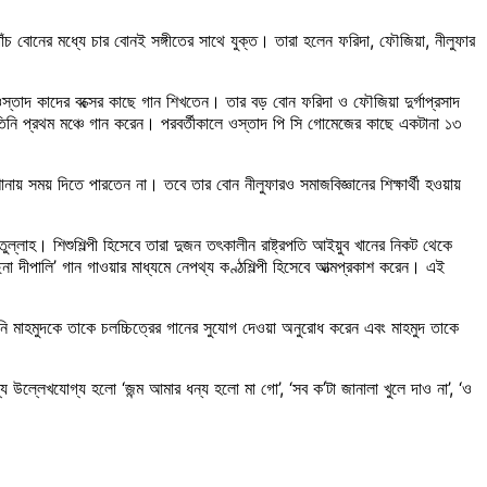
াঁচ বোনের মধ্যে চার বোনই সঙ্গীতের সাথে যুক্ত। তারা হলেন ফরিদা, ফৌজিয়া, নীলুফার
ও ওস্তাদ কাদের বক্সের কাছে গান শিখতেন। তার বড় বোন ফরিদা ও ফৌজিয়া দুর্গাপ্রসাদ
 তিনি প্রথম মঞ্চে গান করেন। পরবর্তীকালে ওস্তাদ পি সি গোমেজের কাছে একটানা ১৩
ায় সময় দিতে পারতেন না। তবে তার বোন নীলুফারও সমাজবিজ্ঞানের শিক্ষার্থী হওয়ায়
্লাহ। শিশুশিল্পী হিসেবে তারা দুজন তৎকালীন রাষ্ট্রপতি আইয়ুব খানের নিকট থেকে
 দীপালি’ গান গাওয়ার মাধ্যমে নেপথ্য কণ্ঠশিল্পী হিসেবে আত্মপ্রকাশ করেন। এই
িনি মাহমুদকে তাকে চলচ্চিত্রের গানের সুযোগ দেওয়া অনুরোধ করেন এবং মাহমুদ তাকে
 উল্লেখযোগ্য হলো ‘জন্ম আমার ধন্য হলো মা গো’, ‘সব ক’টা জানালা খুলে দাও না’, ‘ও