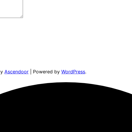
by
Ascendoor
| Powered by
WordPress
.