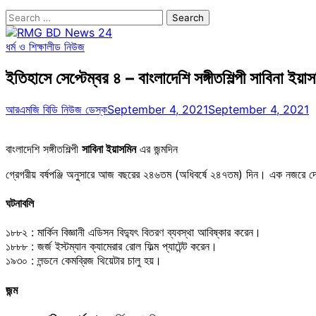
Search
for:
ধর্ম ও শিক্ষা
লীড নিউজ
ইতিহাসে সেপ্টেম্বর ৪ – বাংলাদেশি সঙ্গীতশিল্পী সাবিনা ইয়া
আরএমজি বিডি নিউজ ডেস্ক
September 4, 2021
September 4, 2021
বাংলাদেশি সঙ্গীতশিল্পী
সাবিনা ইয়াসমিন
এর জন্মদিন
গ্রেগরীয় বর্ষপঞ্জি অনুসারে আজ বছরের ২৪৬তম (অধিবর্ষে ২৪৭তম) দিন। এক নজরে দেখে
ঘটনাবলি
১৮৮২ : মার্কিন বিজ্ঞানী এডিসন বিদ্যুৎ বিতরণ ব্যবস্থা আবিষ্কার করেন।
১৮৮৮ : জর্জ ইস্টম্যান ক্যামেরার রোল ফিল্ম প্যাটেন্ট করেন।
১৯৩০ : লন্ডনে কেমব্রিজ থিয়েটার চালু হয়।
জন্ম