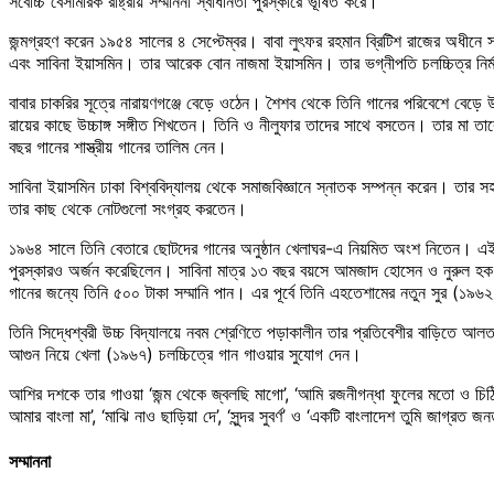
সর্বোচ্চ বেসামরিক রাষ্ট্রীয় সম্মাননা স্বাধীনতা পুরস্কারে ভূষিত করে।
জন্মগ্রহণ করেন ১৯৫৪ সালের ৪ সেপ্টেম্বর। বাবা লুৎফর রহমান ব্রিটিশ রাজের অধীনে সর
এবং সাবিনা ইয়াসমিন। তার আরেক বোন নাজমা ইয়াসমিন। তার ভগ্নীপতি চলচ্চিত্র নির্
বাবার চাকরির সূত্রে নারায়ণগঞ্জে বেড়ে ওঠেন। শৈশব থেকে তিনি গানের পরিবেশে বেড়ে উ
রায়ের কাছে উচ্চাঙ্গ সঙ্গীত শিখতেন। তিনি ও নীলুফার তাদের সাথে বসতেন। তার মা ত
বছর গানের শাস্ত্রীয় গানের তালিম নেন।
সাবিনা ইয়াসমিন ঢাকা বিশ্ববিদ্যালয় থেকে সমাজবিজ্ঞানে স্নাতক সম্পন্ন করেন। তার সহ
তার কাছ থেকে নোটগুলো সংগ্রহ করতেন।
১৯৬৪ সালে তিনি বেতারে ছোটদের গানের অনুষ্ঠান খেলাঘর-এ নিয়মিত অংশ নিতেন। এই অনু
পুরস্কারও অর্জন করেছিলেন। সাবিনা মাত্র ১৩ বছর বয়সে আমজাদ হোসেন ও নুরুল হক বাচ
গানের জন্যে তিনি ৫০০ টাকা সম্মানি পান। এর পূর্বে তিনি এহতেশামের নতুন সুর (১৯৬২)
তিনি সিদ্ধেশ্বরী উচ্চ বিদ্যালয়ে নবম শ্রেণিতে পড়াকালীন তার প্রতিবেশীর বাড়িতে
আগুন নিয়ে খেলা (১৯৬৭) চলচ্চিত্রে গান গাওয়ার সুযোগ দেন।
আশির দশকে তার গাওয়া ‘জন্ম থেকে জ্বলছি মাগো’, ‘আমি রজনীগন্ধা ফুলের মতো ও চিঠি
আমার বাংলা মা’, ‘মাঝি নাও ছাড়িয়া দে’, ‘সুন্দর সুবর্ণ’ ও ‘একটি বাংলাদেশ তুমি জাগ্রত জ
সম্মাননা