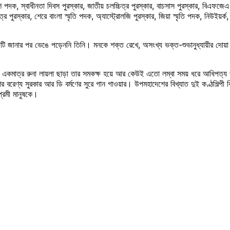
 পদক, স্বাধীনতা দিবস পুরস্কার, জাতীয় চলচ্চিত্র পুরস্কার, বাচসাস পুরস্কার, বিএফজেএ
্র পুরস্কার, শেরে বাংলা স্মৃতি পদক, অ্যাস্ট্রোলজি পুরস্কার, জিয়া স্মৃতি পদক, নিউইয়র্ক, ল
বাদটি জানার পর ভেঙে পড়েননি তিনি। মনকে শক্ত রেখে, অসংখ্য ভক্ত-শুভানুধ্যায়ীর দোয়া 
একমাত্র রুনা লায়লা ছাড়া তার সমকক্ষ হয়ে আর কেউই এতো লম্বা সময় ধরে আধিপত্য 
রেণ্য সুরকার আর ডি বর্মণের সুরে গান গাওয়ার। উপমহাদেশের বিখ্যাত দুই কণ্ঠশিল্পী 
্রেমী মানুষকে।