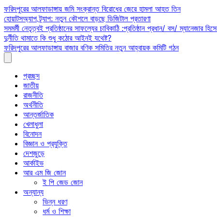
Skip
ফরিদপুরের আলফাডাঙ্গায় জমি সংক্রান্ত বিরোধের জেরে হামলা আহত তিন
to
হোয়াটসঅ্যাপ ট্র্যাপ: নতুন কৌশলে বাড়ছে ডিজিটাল প্রতারণা
content
সমমর্মী নেতৃত্বই প্রতিষ্ঠানের সাফল্যের চাবিকাঠি :প্রতিষ্ঠান প্রধান/ বস/ ম্যানেজার হিসে
দুর্নীতি থামাতে কি শুধু কঠোর আইনই যথেষ্ট?
ফরিদপুরের আলফাডাঙ্গায় বাজার বণিক সমিতির নতুন আহ্বায়ক কমিটি গঠন
প্রচ্ছদ
জাতীয়
রাজনীতি
অর্থনীতি
আন্তর্জাতিক
খেলাধুলা
বিনোদন
বিজ্ঞান ও প্রযুক্তি
দেশজুড়ে
আর্কাইভ
আর এম জি জোন
ই পি জেড জোন
অন্যান্য
ভিন্ন ধরণ
ধর্ম ও শিক্ষা