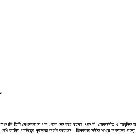
।
য়
।
পাশাপাশি তিনি দেশাত্মবোধক গান থেকে শুরু করে উচ্চাঙ্গ, ধ্রুপদী, লোকসঙ্গীত ও আধুনিক 
বেশি জাতীয় চলচ্চিত্র পুরস্কার অর্জন করেছেন। শিল্পকলার সঙ্গীত শাখায় অবদানের জন্যে ব