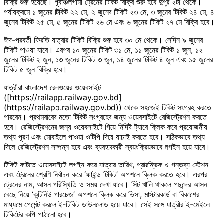
বিক্রি শুরু হয়েছে। পূর্বাঞ্চলগামী ট্রেনের টিকিট বিক্রি শুরু হবে দুপুর ২টা থেকে।
পর্যায়ক্রমে ১ জুনের টিকিট ২২ মে, ২ জুনের টিকিট ২৩ মে, ৩ জুনের টিকিট ২৪ মে, ৪
জুনের টিকিট ২৫ মে, ৫ জুনের টিকিট ২৬ মে এবং ৬ জুনের টিকিট ২৭ মে বিক্রি হবে।
ঈদ-পরবর্তী ফিরতি যাত্রার টিকিট বিক্রি শুরু হবে ৩০ মে থেকে। সেদিন ৯ জুনের
টিকিট পাওয়া যাবে। এরপর ১০ জুনের টিকিট ৩১ মে, ১১ জুনের টিকিট ১ জুন, ১২
জুনের টিকিট ২ জুন, ১৩ জুনের টিকিট ৩ জুন, ১৪ জুনের টিকিট ৪ জুন এবং ১৫ জুনের
টিকিট ৫ জুন বিক্রি হবে।
যাত্রীরা বাংলাদেশ রেলওয়ের ওয়েবসাইট
([https://railapp.railway.gov.bd]
(https://railapp.railway.gov.bd)) থেকে সহজেই টিকিট সংগ্রহ করতে
পারবেন। প্রথমবারের মতো টিকিট সংগ্রহের জন্য ওয়েবসাইটে রেজিস্ট্রেশন করতে
হবে। রেজিস্ট্রেশনের জন্য ওয়েবসাইটে গিয়ে নির্দিষ্ট ট্যাবে ক্লিক করে প্রয়োজনীয়
তথ্য পূরণ এবং মোবাইলে পাওয়া ওটিপি দিয়ে যাচাই করতে হবে। সঠিকভাবে তথ্য
দিলে রেজিস্ট্রেশন সম্পন্ন হবে এবং ব্যবহারকারী স্বয়ংক্রিয়ভাবে লগইন হয়ে যাবে।
টিকিট কাটতে ওয়েবসাইটে লগইন করে যাত্রার তারিখ, প্রারম্ভিক ও গন্তব্য স্টেশন
এবং ট্রেনের শ্রেণি নির্বাচন করে ‘ফাইন্ড টিকিট’ অপশনে ক্লিক করতে হবে। এরপর
ট্রেনের নাম, আসন পরিস্থিতি ও সময় দেখা যাবে। সিট খালি থাকলে পছন্দের আসন
বেছে নিয়ে ‘কন্টিনিউ পারচেজ’ অপশনে ক্লিক করে ভিসা, মাস্টারকার্ড বা বিকাশের
মাধ্যমে পেমেন্ট করলে ই-টিকিট ডাউনলোড হয়ে যাবে। সেই সঙ্গে যাত্রীর ই-মেইলে
টিকিটের কপি পাঠানো হবে।