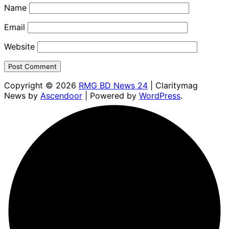
Name
Email
Website
Copyright © 2026
RMG BD News 24
| Claritymag
News by
Ascendoor
| Powered by
WordPress
.