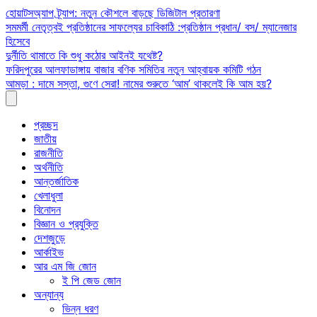
Skip
হোয়াটসঅ্যাপ ট্র্যাপ: নতুন কৌশলে বাড়ছে ডিজিটাল প্রতারণা
to
সমমর্মী নেতৃত্বই প্রতিষ্ঠানের সাফল্যের চাবিকাঠি :প্রতিষ্ঠান প্রধান/ বস/ ম্যানেজার
content
হিসেবে
দুর্নীতি থামাতে কি শুধু কঠোর আইনই যথেষ্ট?
ফরিদপুরের আলফাডাঙ্গায় বাজার বণিক সমিতির নতুন আহ্বায়ক কমিটি গঠন
আমড়া : দামে সস্তা, গুণে সেরা! নামের শুরুতে ‘আম’ থাকলেই কি আম হয়?
প্রচ্ছদ
জাতীয়
রাজনীতি
অর্থনীতি
আন্তর্জাতিক
খেলাধুলা
বিনোদন
বিজ্ঞান ও প্রযুক্তি
দেশজুড়ে
আর্কাইভ
আর এম জি জোন
ই পি জেড জোন
অন্যান্য
ভিন্ন ধরণ