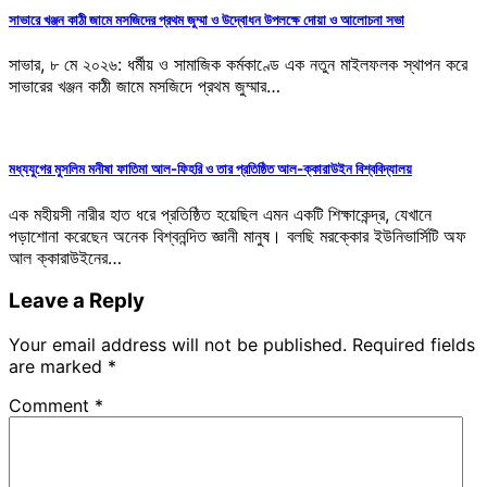
সাভারে খঞ্জন কাঠী জামে মসজিদের প্রথম জুম্মা ও উদ্বোধন উপলক্ষে দোয়া ও আলোচনা সভা
সাভার, ৮ মে ২০২৬: ধর্মীয় ও সামাজিক কর্মকাণ্ডে এক নতুন মাইলফলক স্থাপন করে
সাভারের খঞ্জন কাঠী জামে মসজিদে প্রথম জুম্মার…
মধ্যযুগের মুসলিম মনীষা ফাতিমা আল-ফিহরি ও তার প্রতিষ্ঠিত আল-ক্কারাউইন বিশ্ববিদ্যালয়
এক মহীয়সী নারীর হাত ধরে প্রতিষ্ঠিত হয়েছিল এমন একটি শিক্ষাকেন্দ্র, যেখানে
পড়াশোনা করেছেন অনেক বিশ্বনন্দিত জ্ঞানী মানুষ। বলছি মরক্কোর ইউনিভার্সিটি অফ
আল ক্কারাউইনের…
Leave a Reply
Your email address will not be published.
Required fields
are marked
*
Comment
*