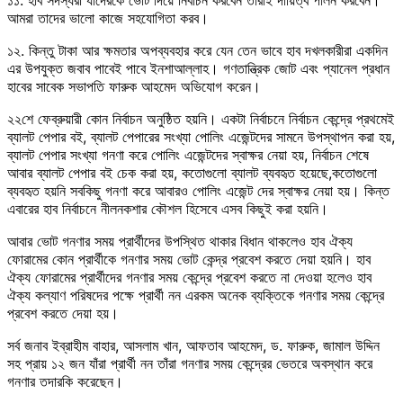
আমরা তাদের ভালো কাজে সহযোগিতা করব।
১২. ⁠কিন্তু টাকা আর ক্ষমতার অপব্যবহার করে যেন তেন ভাবে হাব দখলকারীরা একদিন
এর উপযুক্ত জবাব পাবেই পাবে ইনশাআল্লাহ। গণতান্ত্রিক জোট এবং প্যানেল প্রধান
হাবের সাবেক সভাপতি ফারুক আহমেদ অভিযোগ করেন।
২২শে ফেব্রুয়ারী কোন নির্বাচন অনুষ্ঠিত হয়নি। একটা নির্বাচনে নির্বাচন কেন্দ্রে প্রথমেই
ব্যালট পেপার বই, ব্যালট পেপারের সংখ্যা পোলিং এজেন্টদের সামনে উপস্থাপন করা হয়,
ব্যালট পেপার সংখ্যা গনণা করে পোলিং এজেন্টদের স্বাক্ষর নেয়া হয়, নির্বাচন শেষে
আবার ব্যালট পেপার বই চেক করা হয়, কতোগুলো ব্যালট ব্যবহৃত হয়েছে,কতোগুলো
ব্যবহৃত হয়নি সবকিছু গনণা করে আবারও পোলিং এজেন্ট দের স্বাক্ষর নেয়া হয়। কিন্ত
এবারের হাব নির্বাচনে নীলনকশার কৌশল হিসেবে এসব কিছুই করা হয়নি।
আবার ভোট গনণার সময় প্রার্থীদের উপস্থিত থাকার বিধান থাকলেও হাব ঐক্য
ফোরামের কোন প্রার্থীকে গনণার সময় ভোট কেন্দ্র প্রবেশ করতে দেয়া হয়নি। হাব
ঐক্য ফোরামের প্রার্থীদের গনণার সময় কেন্দ্রে প্রবেশ করতে না দেওয়া হলেও হাব
ঐক্য কল্যাণ পরিষদের পক্ষে প্রার্থী নন এরকম অনেক ব্যক্তিকে গনণার সময় কেন্দ্রে
প্রবেশ করতে দেয়া হয়।
সর্ব জনাব ইব্রাহীম বাহার, আসলাম খান, আফতাব আহমেদ, ড. ফারুক, জামাল উদ্দিন
সহ প্রায় ১২ জন যাঁরা প্রার্থী নন তাঁরা গনণার সময় কেন্দ্রের ভেতরে অবস্থান করে
গনণার তদারকি করেছেন।