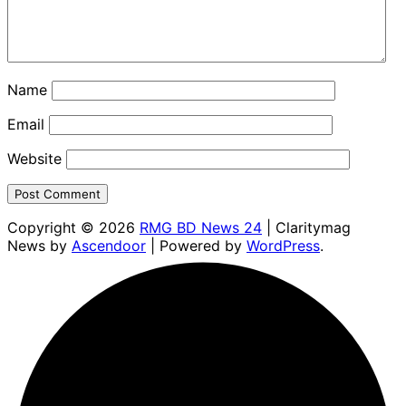
Name
Email
Website
Copyright © 2026
RMG BD News 24
| Claritymag
News by
Ascendoor
| Powered by
WordPress
.