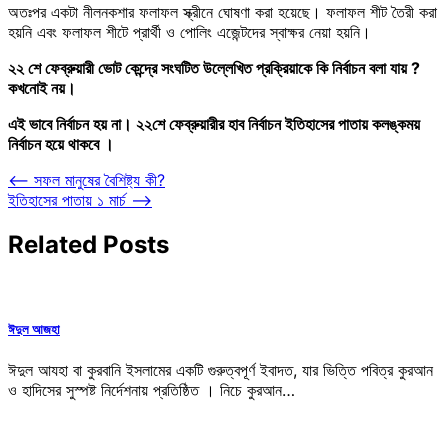
অতঃপর একটা নীলনকশার ফলাফল স্ক্রীনে ঘোষণা করা হয়েছে। ফলাফল শীট তৈরী করা
হয়নি এবং ফলাফল শীটে প্রার্থী ও পোলিং এজেন্টদের স্বাক্ষর নেয়া হয়নি।
২২ শে ফেব্রুয়ারী ভোট কেন্দ্রে সংঘটিত উল্লেখিত প্রক্রিয়াকে কি নির্বাচন বলা যায় ?
কখনোই নয়।
এই ভাবে নির্বাচন হয় না। ২২শে ফেব্রুয়ারীর হাব নির্বাচন ইতিহাসের পাতায় কলঙ্কময়
নির্বাচন হয়ে থাকবে ।
Post
⟵
সফল মানুষের বৈশিষ্ট্য কী?
ইতিহাসের পাতায় ১ মার্চ
⟶
navigation
Related Posts
ঈদুল আজহা
ঈদুল আযহা বা কুরবানি ইসলামের একটি গুরুত্বপূর্ণ ইবাদত, যার ভিত্তি পবিত্র কুরআন
ও হাদিসের সুস্পষ্ট নির্দেশনায় প্রতিষ্ঠিত । নিচে কুরআন…