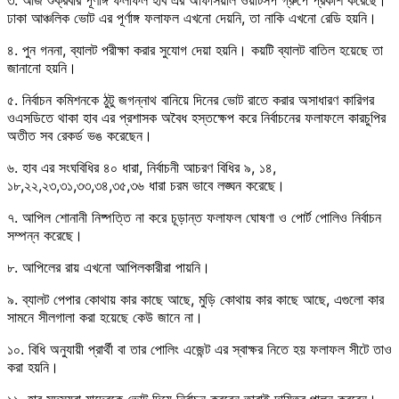
ঢাকা আঞ্চলিক ভোট এর পূর্ণাঙ্গ ফলাফল এখনো দেয়নি, তা নাকি এখনো রেডি হয়নি।
৪. ⁠পুন গননা, ব্যালট পরীক্ষা করার সুযোগ দেয়া হয়নি। কয়টি ব্যালট বাতিল হয়েছে তা
জানানো হয়নি।
৫. ⁠নির্বাচন কমিশনকে ঠুটু জগন্নাথ বানিয়ে দিনের ভোট রাতে করার অসাধারণ কারিগর
ওএসডিতে থাকা হাব এর প্রশাসক অবৈধ হস্তক্ষেপ করে নির্বাচনের ফলাফলে কারচুপির
অতীত সব রেকর্ড ভঙ করেছেন।
৬. ⁠হাব এর সংঘবিধির ৪০ ধারা, নির্বাচনী আচরণ বিধির ৯, ১৪,
১৮,২২,২৩,৩১,৩৩,৩৪,৩৫,৩৬ ধারা চরম ভাবে লঙ্ঘন করেছে।
৭. ⁠আপিল শোনানী নিষ্পত্তি না করে চূড়ান্ত ফলাফল ঘোষণা ও পোর্ট পোলিও নির্বাচন
সম্পন্ন করেছে।
৮. ⁠আপিলের রায় এখনো আপিলকারীরা পায়নি।
৯. ⁠ব্যালট পেপার কোথায় কার কাছে আছে, মুড়ি কোথায় কার কাছে আছে, এগুলো কার
সামনে সীলগালা করা হয়েছে কেউ জানে না।
১০. ⁠বিধি অনুযায়ী প্রার্থী বা তার পোলিং এজেন্ট এর স্বাক্ষর নিতে হয় ফলাফল সীটে তাও
করা হয়নি।
১১. ⁠হাব সদস্যরা যাদেরকে ভোট দিয়ে নির্বাচন করবেন তারাই দায়িত্ব পালন করবেন।