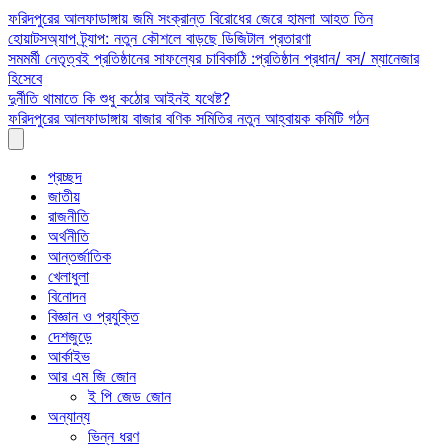
Skip
ফরিদপুরের আলফাডাঙ্গায় জমি সংক্রান্ত বিরোধের জেরে হামলা আহত তিন
to
হোয়াটসঅ্যাপ ট্র্যাপ: নতুন কৌশলে বাড়ছে ডিজিটাল প্রতারণা
content
সমমর্মী নেতৃত্বই প্রতিষ্ঠানের সাফল্যের চাবিকাঠি :প্রতিষ্ঠান প্রধান/ বস/ ম্যানেজার
হিসেবে
দুর্নীতি থামাতে কি শুধু কঠোর আইনই যথেষ্ট?
ফরিদপুরের আলফাডাঙ্গায় বাজার বণিক সমিতির নতুন আহ্বায়ক কমিটি গঠন
প্রচ্ছদ
জাতীয়
রাজনীতি
অর্থনীতি
আন্তর্জাতিক
খেলাধুলা
বিনোদন
বিজ্ঞান ও প্রযুক্তি
দেশজুড়ে
আর্কাইভ
আর এম জি জোন
ই পি জেড জোন
অন্যান্য
ভিন্ন ধরণ