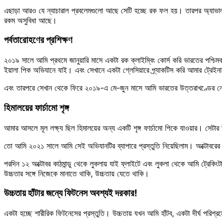
এছাড়া আরও যে ন্যাচারাল প্রবলেমগুলো আছে সেটি হচ্ছে রক ফল হয়। তারপর অ্যাভাল্যাঞ
রকম অসুবিধা আছে।
পর্বতারোহণের প্রশিক্ষণ
২০১৯ সালে আমি প্রথমে জানুয়ারি মাসে একটা রক ক্লাইম্বিং কোর্স করি ভারতের পশ্চিম
ইয়ালা পিক অভিযানে যাই। এবং সেখানে একটা গ্লেসিয়ারে প্র্যাকটিস করি আমার ট্রেইনা
এবং তারপরে সেখান থেকে ফিরে ২০১৯-এ মে-জুন মাসে আমি ভারতের উত্তরাখণ্ডের নেহরু 
হিমালয়ের ফার্চামো শৃঙ্গ
আমার আসলে মূল লক্ষ্য ছিল হিমালয়ের অন্য একটি শৃঙ্গ ফার্চামো পিকে যাওয়ার। সেট
তো আমি ২০২১ সালে আমি সেই অভিযানটির ব্যাপারে প্রস্তুতি নিয়েছিলাম। অক্টোবরের ১
পরদিন ১২ অক্টোবর কাঠমান্ডু থেকে লুকলায় যাই ফ্লাইটে এবং লুকলা থেকে আমি ট্রেকিং
উচ্চতার সঙ্গে নিজেকে মানাতে থাকি, উচ্চতায় যেতে থাকি।
উচ্চতায় হাঁটার জন্যে ফিটনেস অবশ্যই দরকার!
একটা হচ্ছে শারীরিক ফিটনেসের প্রস্তুতি। উচ্চতায় যখন আমি হাঁটব, একটা দীর্ঘ পরিশ্