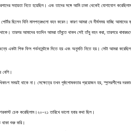
পাদের সহায়তা নিতে হয়েছিল। এবং তাদের সঙ্গে আমি ঢাকা থেকেই যোগাযোগ করেছিলাম। 
োর্টার ছিলেন যিনি মালপত্রগুলো বহন করেন। কারণ আমরা যে দীর্ঘসময় যাচ্ছি আমাদের ক
 থাকে। তারপর আমাদের যতদিন আমরা তাঁবুতে থাকব সেই তাঁবু বহন করা, তারপরে খাবার
র জন্যে একটা পিক ফিস গর্ভনমেন্টকে দিতে হয় এবং অনুমতি নিতে হয়। সেটা আমরা করেছি
য়ে বেশি।
শ সময়ই থাকে না। সেক্ষেত্রে তখন পৃষ্ঠপোষকতার প্রয়োজন হয়, স্পন্সরশীপের দরকার হ
র ফোরকাস্ট চেক করেছিলাম।২০-২১ তারিখে ভালো হবার কথা ছিল।
 থাকা শুরু করি।