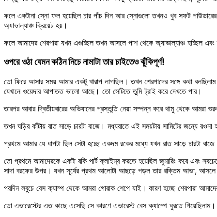
ফলে একটানা স্নো ফল হয়েছিল চার পাঁচ দিন আর স্নোগুলো তখনও খুব সফট পাউডারের
অ্যাভাল্যাঞ্চ ক্রিয়েট হয়।
ফলে আমাদের শেরপারা যখন এগুচ্ছিল তখন আসলে পাশ থেকে অ্যাভাল্যাঞ্চ হচ্ছিল এব
ওপরে ওঠা যেমন কঠিন নিচে নামাটা তার চাইতেও ঝুঁকিপূর্ণ!
তো ফিরে আসার সময় আমার একটু খারাপ লাগছিল। তখন শেরপাদের সঙ্গে কথা বলছিলাম
যেখানে ওয়েদার আপাতত ভালো আছে। তো সেটিতে তুমি ট্রাই করে দেখতে পার।
তারপর আবার দ্বিতীয়বারের অভিযানের প্রস্তুতি নেয়া সম্পন্ন করে থামু থেকে আমরা শুর
তখন ঘড়ির কাঁটায় রাত সাড়ে চারটা বাজে। মধ্যরাতে এই সময়টায় সামিটের জন্যে রওনা
প্রথমে আমার যে ধাপটা ছিল সেটা হচ্ছে একদম রকের মধ্যে যখন রাত সাড়ে চারটা বাজ
তো প্রথমে আমাদেরকে একটা রকি পার্ট ক্লাইম্ব করতে হয়েছিল জুমারিং করে এবং সবচে
সাদা বরফের উপর। যখন সূর্যের প্রথম আলোটা আছড়ে পড়ল তার রক্তিম আভা, আসলে সৌন
পরদিন লবুচে বেস ক্যাম্প থেকে আমরা গোরাক শেপে যাই। কারণ হচ্ছে শেরপারা আমাদের 
তো এভারেস্টের এত কাছে এসেছি সে কারণে এভারেস্ট বেস ক্যাম্পে ঘুরতে গিয়েছিলাম।