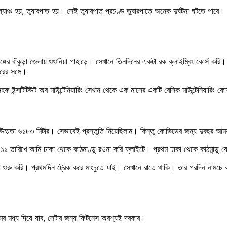
্চ হয়, তুষারপাত হয়। সেই তুষারপাত প্রচণ্ড তুষারপাতে অনেক দুর্ঘটনা ঘটতে পারে। অ্
বঙ্গের বাঁকুড়া জেলায় শুশুনিয়া পাহাড়ে। সেখানে তিনদিনের একটা রক ক্লাইম্বিং কোর্স
রের সঙ্গে।
ইন্সটিটিউট অব মাউন্টেনিয়ারিং সেখান থেকে এক মাসের একটি বেসিক মাউন্টেনিয়ারিং কো
ার উচ্চতা ৬১৮৩ মিটার। সেভাবেই প্রস্তুতি নিয়েছিলাম। কিন্তু কোভিডের জন্য দুবছর 
১ তারিখে আমি ঢাকা থেকে কাঠমাণ্ডু রওনা করি ফ্লাইটে। প্রথম ঢাকা থেকে কাঠমান্ডু য
টা শুরু করি। প্রথমদিন ট্রেক করে মাংচুতে যাই। সেখানে রাতে থাকি। তার পরদিন নামচে ব
রমের মধ্য দিয়ে যাব, সেটার জন্য ফিটনেস অবশ্যই দরকার।