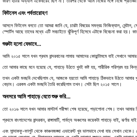
কারণ হাঁটার অভ্যাস একেবারেই ছিল না। তারপর থেকে আমি নিজের সঙ্গে নিজে প্রতিজ্ঞ
ফিটনেস এবং পর্বতারোহণ
আসলে ফিটনেস বলতে তো আমরা জানি যে, চারটা বিষয়ের সমন্বয় ফিজিক্যাল, মেন্টাল, সোশ
স্পোর্টস আছে তাদের মধ্যে এটি সবচাইতে ঝুঁকিপূর্ণ হিসেবে এটাকে বিবেচনা করা হয়। ক
শুরুটা হলো যেভাবে…
আমি ২০১৫ সালে যখন প্রথম বান্দরবানের লামায় আমাদের কোয়ান্টামমে যাই সেখানে আমার 
তো আমার কাছে মনে হয়েছে যে, পাহাড়ে উঠতে খুবই কষ্ট হয়, শারীরিক পরিশ্রম হয় ক
তখন একটা মনছবি দেখেছিলাম যে, আজকে হয়তো আমি পাহাড়ে ঠিকভাবে উঠতে আমার খুব ক
বেড়াব। এরকম একটা মনছবি তৈরি করেছিলাম তখন। সেটা ছিল ২০১৫ সালে।
অবসরে আমি পাহাড়ে যেতে শুরু করি…
তো ২০১৬ সালে যখন আমার মাস্টার্স পরীক্ষা শেষ হয়েছে, পড়াশোনা শেষ। তখন আমার
প্রথমে বাংলাদেশের বান্দরবান, রাঙ্গামাটি, পার্বত্য অঞ্চলের কয়েকটা পাহাড়ে যাই, ঝর্
এবং সান্দাকফু-ফালুট থেকে কাঞ্চনজঙ্ঘা এভারেস্ট খুব ভালভাবে দেখা যায় সেখান থেক
খুব ভালো লেগেছে যে, হিমালয়ের আসলে যে একটা আলাদা স্পন্দন আছে, একটা আলাদা