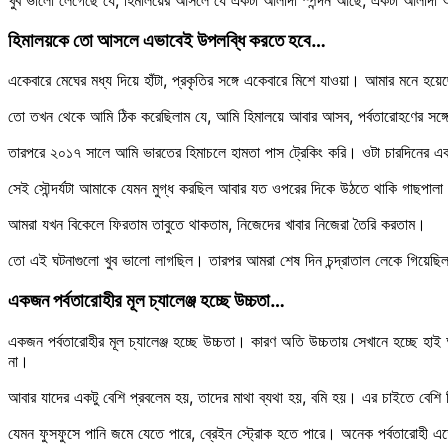
হিমালয়কে তো আসলে এভাবেই উপলব্ধি করতে হবে…
একেবারে মেঘের মধ্য দিয়ে হাঁটা, প্রকৃতির সঙ্গে একেবারে মিশে যাওয়া। আমার মনে
তো তখন থেকে আমি ঠিক করেছিলাম যে, আমি হিমালয়ে আবার আসব, পর্বতারোহণের সঙ্গ
তারপরে ২০১৭ সালে আমি ভারতের হিমাচলে হামতা পাস ট্রেকিং করি। ওটা চারদিনের একটা ট্
সেই সৌন্দর্যটা আমাকে যেমন মুগ্ধ করছিল আবার যত ওপরের দিকে উঠতে থাকি গাছপালা ক
আমরা যখন বিকেলে ফিরতাম তাবুতে থাকতাম, নিজেদের খাবার নিজেরা তৈরি করতাম।
তো এই ঘটনাগুলো খুব ভালো লাগছিল। তারপর আমরা শেষ দিন চন্দ্রাতাল লেকে গিয়েছ
একজন পর্বতারোহীর মূল চ্যালেঞ্জ হচ্ছে উচ্চতা…
একজন পর্বতারোহীর মূল চ্যালেঞ্জ হচ্ছে উচ্চতা। কারণ অতি উচ্চতায় সেখানে হচ্ছে হাই
না।
আবার যাদের একটু বেশি প্রবলেম হয়, তাদের মাথা ব্যথা হয়, বমি হয়। এর চাইতে বেশি
যেমন ফুসফুসে পানি জমে যেতে পারে, ব্রেইন স্ট্রোক হতে পারে। অনেক পর্বতারোহী 