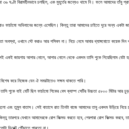
ানা ৩৬ ঘণ্টা বিরামহীনভাবে চলছিল, এক মুহূর্তের জন্যেও থামে নি। ফলে আমাদের তাঁবু প্
তারাও ফার্চামো অভিযানের জন্যে এসেছিল। কিন্তু তারা আমাদের চাইতে দূরে অন্য একটা
তো অবস্থা, ওখানে স্টে করাও আর পসিবল না। নিচে নেমে আবার থ্যাঙ্গবোতে কয়েক দিন থ
েই একই জায়গায় আপার নোলে, আপার নোলে থেকে একদম তাসি পুকে গিয়েছিলাম যেটা হচ্ছ
ম বিশেষ করে নিজেক যেন ঐ সময়টাতেও সক্ষম থাকতে পারি।
াসি পুকে যাই যেটি ছিল ফার্চামো পিকের বেস ক্যাম্প সেটির উচ্চতা ৫৮০০ মিটার আর চ
ারাপ হলো এবং তুমুল বাতাস। সেই বাতাসে রাত তিনটা বাজে আমাদের তাবু একদম উড়িয়ে ন
িন্তু তারপরে যেখানে আমাদেরকে রোপ ফিক্সড করতে হবে, শেরপারা রোপ ফিক্সড করবে, ত
আলোটা ডিরেক্ট পৌঁছাতে পারতো না।