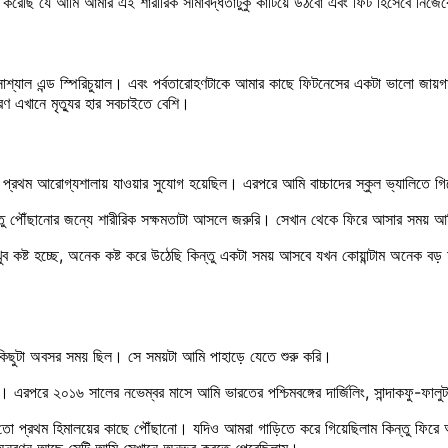
া করেছি যে আমি আমার এই শারীরিক সীমাবদ্ধতাটুকু কাটিয়ে উঠবো এবং ফিট হিসেবে নিজে
্যাল এন্ড স্পিরিচুয়াল। এবং পর্বতারোহণটাকে আমার কাছে ফিটনেসের একটা ভালো জায়গা মন
ারণ এখানে মৃত্যুর হার সবচাইতে বেশি।
প্রথম আরোগ্যশালায় যাওয়ার সুযোগ হয়েছিল। এরপরে আমি বাচ্চাদের স্কুল ভ্যালিতে গি
িন্তু পৌঁছানোর জন্যে শারীরিক সক্ষমতাটা আসলে জরুরি। সেখান থেকে ফিরে আসার সময়
ষ্ট হচ্ছে, অনেক কষ্ট করে উঠেছি কিন্তু একটা সময় আসবে যখন কোয়ান্টাম অনেক বড় হ
 কিছুটা অবসর সময় ছিল। সে সময়টা আমি পাহাড়ে যেতে শুরু করি।
ণায় যাই। এরপরে ২০১৬ সালের নভেম্বর মাসে আমি ভারতের পশ্চিমবঙ্গের দার্জিলিং, সান্দাকফু-
ে। তো প্রথম হিমালয়ের কাছে পৌঁছানো। যদিও আমরা গাড়িতে করে গিয়েছিলাম কিন্তু ফি
 অনুরণন আছে সেটি আমি সেখানে অনুভব করতে পেরেছিলাম।