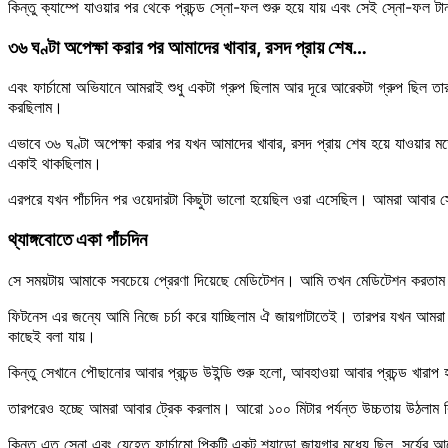
কিন্তু ক্যাম্পে যাওয়ার পর থেকে প্রচন্ড স্নো-ফল শুরু হয়ে যায় এবং সেই স্নো-ফল ট
৩৬ ঘণ্টা অপেক্ষা করার পর আমাদের খাবার, রসদ প্রায় শেষ…
এবং ফার্চামো অভিযানে আমরাই শুধু একটা গ্রুপ ছিলাম আর দূরে আরেকটা গ্রুপ ছিল 
করছিলাম।
এভাবে ৩৬ ঘণ্টা অপেক্ষা করার পর যখন আমাদের খাবার, রসদ প্রায় শেষ হয়ে যাওয়ার ম
একাই থাকছিলাম।
এরপরে যখন পাঁচদিন পর ওয়েদারটা কিছুটা ভালো হয়েছিল ওরা এসেছিল। আমরা আবার স
থ্যাঙ্গবোতে একা পাঁচদিন
সে সময়টায় আমাকে সবচেয়ে প্রেরণা দিয়েছে মেডিটেশন। আমি তখন মেডিটেশন করতা
ফিটনেস এর জন্যে আমি নিজে চর্চা করে যাচ্ছিলাম ঐ জায়গাটাতেই। তারপর যখন আমরা ত
কাছেই বলা যায়।
কিন্তু সেখানে পৌছানোর আবার প্রচন্ড উইন্ডি শুরু হলো, আবহাওয়া আবার প্রচন্ড খ
তারপরেও হচ্ছে আমরা আবার ট্রেক করলাম। আরো ১০০ মিটার পর্যন্ত উচ্চতায় উঠলাম ক
কিন্তু এত স্নো এবং যেহেতু ফার্চামো পিকটি একটু শ্যাডো জায়গার মধ্যে ছিল, সূর্যের 