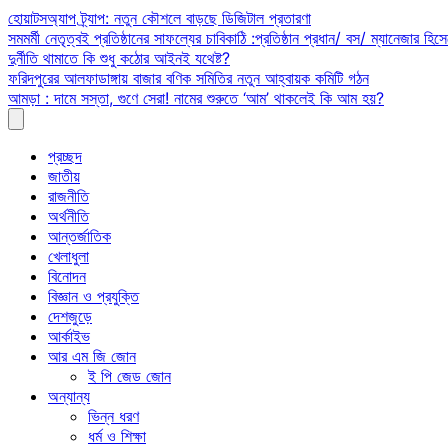
Skip
হোয়াটসঅ্যাপ ট্র্যাপ: নতুন কৌশলে বাড়ছে ডিজিটাল প্রতারণা
to
সমমর্মী নেতৃত্বই প্রতিষ্ঠানের সাফল্যের চাবিকাঠি :প্রতিষ্ঠান প্রধান/ বস/ ম্যানেজার হিসে
content
দুর্নীতি থামাতে কি শুধু কঠোর আইনই যথেষ্ট?
ফরিদপুরের আলফাডাঙ্গায় বাজার বণিক সমিতির নতুন আহ্বায়ক কমিটি গঠন
আমড়া : দামে সস্তা, গুণে সেরা! নামের শুরুতে ‘আম’ থাকলেই কি আম হয়?
প্রচ্ছদ
জাতীয়
রাজনীতি
অর্থনীতি
আন্তর্জাতিক
খেলাধুলা
বিনোদন
বিজ্ঞান ও প্রযুক্তি
দেশজুড়ে
আর্কাইভ
আর এম জি জোন
ই পি জেড জোন
অন্যান্য
ভিন্ন ধরণ
ধর্ম ও শিক্ষা