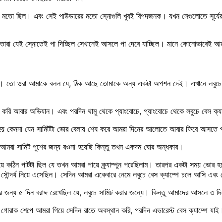
 মতো ছিল। এবং সেই পাউডারের মতো স্নোগুলি খুবই বিপদজনক। যখন সেগুলোতে সূর্যের 
ং তারা যেই স্নোতেই পা দিচ্ছিল সেখানেই আসলে পা দেবে যাচ্ছিল। মানে কোনোভাবেই আ
। তো ওরা আমাকে বলল যে, ঠিক আছে তোমাকে অন্য একটা অপশন দেই। এখানে লবুচে পিকে 
ু করি আবার অভিযান। এবং পরদিন থামু থেকে প্যাংবোচে, প্যাংবোচে থেকে লবুচে বেস ক্যা
 হয় কেননা যেন সামিটটা ভোর বেলায় শেষ করে আমরা দিনের আলোতে আবার ফিরে আসতে পারি
ে আমরা সামিট পুশের জন্য রওনা হয়েছি কিন্তু তখন একদম ঘোর অন্ধকার।
য়ে কঠিন পার্টটা ছিল যে তখন আমরা পায়ে ক্র্যাম্পুন পরেছিলাম। তারপর একটা সময় ভোর 
্দর্য নিয়ে এসেছিল। সেদিন আমরা একেবারে নেমে লবুচে বেস ক্যাম্পে চলে আসি এবং স
জন্য ৫ দিন বরাদ্দ রেখেছিল যে, লবুচে সামিট করার জন্যে। কিন্তু আমাদের আসলে ৩ দিন
 গোরাক শেপে আমরা গিয়ে সেদিন রাতে অবস্থান করি, পরদিন এভারেস্ট বেস ক্যাম্পে যা