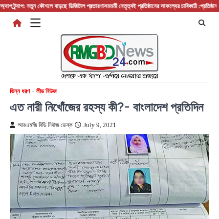
Skip
্যাপ: নতুন কৌশলে বাড়ছে ডিজিটাল প্রতারণা
সমমর্মী নেতৃত্বই প্রতিষ্ঠানের সাফল্যের চাবিকাঠি :প্রতিষ্ঠান প্রধান/
to
content
ভিন্ন ধরণ
লীড নিউজ
এত নারী নিখোঁজের রহস্য কী?- বাংলাদেশ প্রতিদিন
আরএমজি বিডি নিউজ ডেস্ক
July 9, 2021