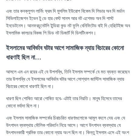
এবং তার কনক্লুশন লার্নিং ফ্রম দি মুসলিম ইউরোপ বিকেম দি লিডার অব দি মর্ডান
সিভিলাইজেশন ইভেন টু ডে হার বেস্ট সানস আর নট এশেমড অব দি পাস্ট
ইনডেটনেস। আনফরচুনেটলি ইন্ডিয়া কুড নট ফুলি বেনিফিটেড বাই দি হেরিটেইজ অব
ইসলামিক কালচার বিকজ শি ডিড নট ডিজার্ট দি ডিসটিংকশন।
ইসলামের আবির্ভাব ঘটার আগে সামাজিক ন্যায় বিচারের কোনো
ধারণাই ছিল না…
আসলে এম এন রয়ের এই যে উপলব্ধি, তিনি ইসলাম সম্পর্কে যে মত ব্যক্ত করেছেন
তার উপলব্ধি যে ইসলামের আবির্ভাব ঘটার আগে সোশ্যাল জাস্টিস সামাজিক ন্যায়
বিচারের কোনো ধারণাই ছিল না।
ধারণা ছিল শোষিত আরো শোষিত হবে- এটাই তার নিয়তি। মানুষ হিসেবে তাদের
কোনো মর্যাদা ছিল না।
এবং ইসলাম সামাজিক সম্পর্কের চিরাচরিত ধারণাগুলোকে আমূল বদলে দেয় এবং যে
উৎপাদন ব্যবস্থায় মৌলিক পরিবর্তন নিয়ে আসে। আগে উৎপাদন ব্যবস্থায় যে
উৎপাদনকারী শ্রমিক তার কোনো ন্যায় অংশ ছিল না। কিন্তু ইসলাম এসে এই অংশ