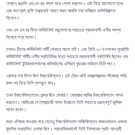
সেখানে বাঙালি এম.এন রয় সাহস করে প্লেস করলেন। এটা নিয়ে আলোচনা হলো
এবং কংগ্রেস দুটো তত্ত্বকেই গ্রহণ করল আরকি তার ভবিষ্যৎ কর্মপরিকল্পনা
হিসেবে।
এবং এম এন রয় বিশ্ব কমিউনিস্ট আন্দোলনের সবচেয়ে প্রভাবশালী এশীয় সদস্য
হিসেবে গণ্য হলেন।
তখনও চীনের কমিউনিস্ট পার্টি সেভাবে আসে নাই। এবং তিনি ২০’র দশকের পুরোটাই
কমিউনিস্ট পার্টির এশীয় প্রতিনিধির মধ্যে সবচেয়ে প্রভাবশালী প্রতিনিধি ছিলেন এবং
কমিউনিস্ট ইন্টারন্যাশনালের কমিনটার্নের এশিয়ান ব্যুরোর দায়িত্ব তিনি পান।
এরপরে তার মিশন ছিল উজবেকিস্তান। দুই ট্রেন ভর্তি অস্ত্রশস্ত্রসহ সাঁজোয়া গাড়ি
রসদ সব নিয়ে তিনি তাশখন্দে যান।
তখন উজবেকিস্তানের কেন্দ্র ছিল বোখারা। বোখারার আমির উজবেকিস্তান শাসন
করতেন। আমিরের যে স্বৈরাচারী শাসন উচ্ছেদে তিনি সবচেয়ে গুরুত্বপূর্ণ ভূমিকা
পালন করেন।
মধ্য এশিয়ায় যাওয়ার পরে যেহেতু উজবেকিস্তান তাজিকিস্তান কাজাখস্তান একদম
মুসলিম অধ্যাসিত এলাকা ছিল। স্বাভাবিকভাবেই তিনি ইসলামের প্রতি আগ্রহী