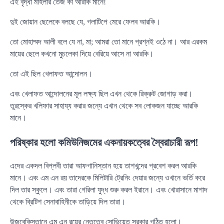
এই বৃদ্ধা মহিলার তেজ কী আরকি মানে!
দুই জোয়ান ছেলেকে বলছে যে, গলাটিপে মেরে ফেলব আরকি।
তো মোহাম্মদ আলী বলে যে না, মা; আমরা তো মানে প্রশ্নই ওঠে না। আর এরকম
মায়ের ছেলে কখনো মুচলেকা দিয়ে বেরিয়ে আসে না আরকি।
তো এই ছিল খেলাফত আন্দোলন।
এবং খেলাফত আন্দোলনের মূল লক্ষ্য ছিল এখন থেকে রিক্রুট জোগাড় করা।
তুরস্কের খলিফার সাহায্য করার জন্যে এখান থেকে সব লোকজন যাচ্ছে আরকি
মানে।
পরিষ্কার হলো কমিউনিজমের একনায়কত্বের স্বৈরাচারী রূপ!
এদের একদল বিপ্লবী তারা আফগানিস্তান হয়ে তাশখন্দের প্রবেশ করল আরকি
মানে। এবং এম এন রয় তাদেরকে মিলিটারি ট্রেনিং দেয়ার জন্যে ওখানে ভর্তি করে
দিল তার স্কুলে। এবং তারা গেরিলা যুদ্ধ শুরু করল ইরানে। এবং খোরাসানে মাশাদ
থেকে ব্রিটিশ সেনাবাহিনীকে তাড়িয়ে দিল তারা।
উজবেকিস্তানে এম এন রয়ের নেতৃত্বে সোভিয়েত সরকার গঠিত হলো।