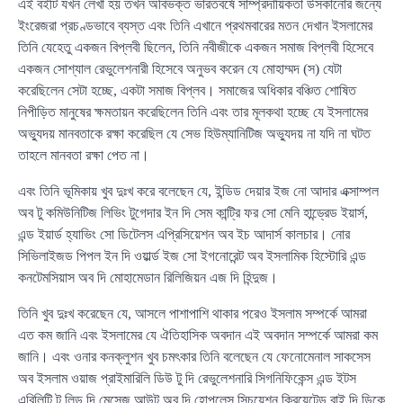
এই বইটি যখন লেখা হয় তখন অবিভক্ত ভারতবর্ষে সাম্প্রদায়িকতা উসকানোর জন্যে
ইংরেজরা প্রচণ্ডভাবে ব্যস্ত এবং তিনি এখানে প্রথমবারের মতন দেখান ইসলামের
তিনি যেহেতু একজন বিপ্লবী ছিলেন, তিনি নবীজীকে একজন সমাজ বিপ্লবী হিসেবে
একজন সোশ্যাল রেভুলেশনারী হিসেবে অনুভব করেন যে মোহাম্মদ (স) যেটা
করেছিলেন সেটা হচ্ছে, একটা সমাজ বিপ্লব। সমাজের অধিকার বঞ্চিত শোষিত
নিপীড়িত মানুষের ক্ষমতায়ন করেছিলেন তিনি এবং তার মূলকথা হচ্ছে যে ইসলামের
অভ্যুদয় মানবতাকে রক্ষা করেছিল যে সেভ হিউম্যানিটিজ অভ্যুদয় না যদি না ঘটত
তাহলে মানবতা রক্ষা পেত না।
এবং তিনি ভূমিকায় খুব দুঃখ করে বলেছেন যে, ইন্ডিড দেয়ার ইজ নো আদার এক্সাম্পল
অব টু কমিউনিটিজ লিভিং টুগেদার ইন দি সেম কান্ট্রি ফর সো মেনি হান্ড্রেড ইয়ার্স,
এন্ড ইয়ার্ড হ্যাভিং সো ডিটেলস এপ্রিসিয়েশন অব ইচ আদার্স কালচার। নোর
সিভিলাইজড পিপল ইন দি ওয়ার্ল্ড ইজ সো ইগনোরেন্ট অব ইসলামিক হিস্টোরি এন্ড
কনটেমসিয়াস অব দি মোহামেডান রিলিজিয়ন এজ দি হিন্দুজ।
তিনি খুব দুঃখ করেছেন যে, আসলে পাশাপাশি থাকার পরেও ইসলাম সম্পর্কে আমরা
এত কম জানি এবং ইসলামের যে ঐতিহাসিক অবদান এই অবদান সম্পর্কে আমরা কম
জানি। এবং ওনার কনক্লুশন খুব চমৎকার তিনি বলেছেন যে ফেনোমেনাল সাকসেস
অব ইসলাম ওয়াজ প্রাইমারিলি ডিউ টু দি রেভুলেশনারি সিগনিফিকেন্স এন্ড ইটস
এবিলিটি টু লিড দি মেসেজ আউট অব দি হোপলেস সিচুয়েশন ক্রিয়েটেড বাই দি ডিকে