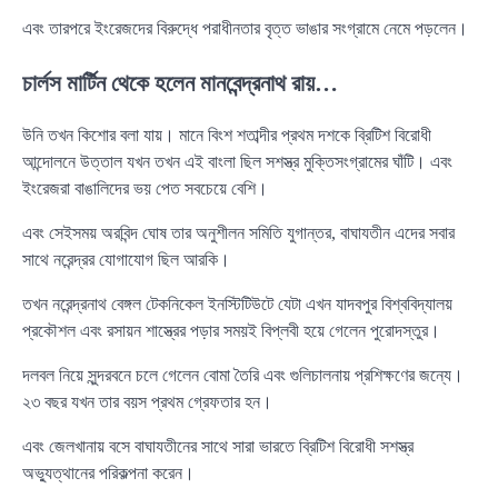
এবং তারপরে ইংরেজদের বিরুদ্ধে পরাধীনতার বৃত্ত ভাঙার সংগ্রামে নেমে পড়লেন।
চার্লস মার্টিন থেকে হলেন মানবেন্দ্রনাথ রায়…
উনি তখন কিশোর বলা যায়। মানে বিংশ শতাব্দীর প্রথম দশকে ব্রিটিশ বিরোধী
আন্দোলনে উত্তাল যখন তখন এই বাংলা ছিল সশস্ত্র মুক্তিসংগ্রামের ঘাঁটি। এবং
ইংরেজরা বাঙালিদের ভয় পেত সবচেয়ে বেশি।
এবং সেইসময় অরবিন্দ ঘোষ তার অনুশীলন সমিতি যুগান্তর, বাঘাযতীন এদের সবার
সাথে নরেন্দ্রর যোগাযোগ ছিল আরকি।
তখন নরেন্দ্রনাথ বেঙ্গল টেকনিকেল ইনস্টিটিউটে যেটা এখন যাদবপুর বিশ্ববিদ্যালয়
প্রকৌশল এবং রসায়ন শাস্ত্রের পড়ার সময়ই বিপ্লবী হয়ে গেলেন পুরোদস্তুর।
দলবল নিয়ে সুন্দরবনে চলে গেলেন বোমা তৈরি এবং গুলিচালনায় প্রশিক্ষণের জন্যে।
২৩ বছর যখন তার বয়স প্রথম গ্রেফতার হন।
এবং জেলখানায় বসে বাঘাযতীনের সাথে সারা ভারতে ব্রিটিশ বিরোধী সশস্ত্র
অভ্যুত্থানের পরিকল্পনা করেন।