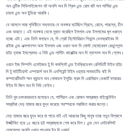
অব এন্টিক সিভিলাইজেশন নট অনলি অব দি গ্রিস এন্ড রোম বাট অব পার্সিয়া এন্ড
চায়না এন্ড অব ইন্ডিয়া আরকি।
যে আসলে সারা পৃথিবীতে সভ্যতার যে অবক্ষয় ঘটেছিল গ্রিসে, রোমে, পারস্যে, চীন
এবং ভারতে। এই অবক্ষয় থেকে মুক্ত করেছিল ইসলাম এবং ইসলামের মূল গুরুত্ব
হচ্ছে এটা। এবং তিনি বলছেন যে, দি গ্রেট হিস্টোরিয়ান গিভান্স ডেসক্রাইবড দি
রাইজ এন্ড এক্সপানশন অফ ইসলাম এজ ওয়ান অফ দি মোস্ট মেমোরেবল রেভুলেশন্স
হুইচ হ্যাজ ইমপ্রেসড এ নিউ এন্ড লাস্টিং কারেক্টার অন দি ন্যাশনস অব দি গ্লোব।
ওয়ান ইজ সিম্পলি এমেইজড টু দি কমপ্লিট এন্ড ইনক্রিডেবল রেপিডিটি উইথ হুইচ
দি টু মাইটিয়েস্ট এম্পায়ার্স অব দি এনশিয়েন্ট টাইম ওয়্যার সাবভার্টেড বাই দি
কম্পারেটিভলি স্মল ব্যান্ডস অব নোমাডস ইসুয়িং ফ্রম দি এরাবিয়ান ডেজার্ট ফায়ারড
উইথ দি জিল অব দি নিউ ফেইথ।
তিনি খুব চমৎকারভাবে বলেছেন যে, পার্সিয়ান এবং রোমান সাম্রাজ্য বাইজেন্টাইন
সম্রাটরা দেড় হাজার বছর যুদ্ধ করেছে পরস্পরকে পরাজিত করার জন্যে।
দেড় হাজার বছর যুদ্ধ করে যা পারে নাই এই আরবের কিছু মানুষ তারা নতুন বিশ্বাসে
উজ্জীবিত হয়ে ১৫ বছরে দুই সম্রাজ্যকে শেষ করে দিল। এন্ড দেন এস্টাবলিস্ট
দেমসেলভ অনলি ওয়ান পাওয়ার ইন দি ওয়ার্ল্ড