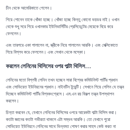
চীন থেকে আমেরিকাতে গেলেন।
গিয়ে শোনেন তাকে খোঁজা হচ্ছে। খোঁজা হচ্ছে কিন্তু কোনো ভয়ডর নাই। ওখান
থেকে শুধু সরে গিয়ে ওখানকার ইউনিভার্সিটির প্রেসিডেন্টের মেয়েকে বিয়ে করে
ফেললেন।
এবং তারপরে একা পালালেন না, স্ত্রীকে নিয়ে পালালেন আরকি। এবং মেক্সিকোতে
গিয়ে বিপ্লব করে ফেললেন। এবং সেখান থেকে মস্কো।
করলেন লেনিনের থিসিসের ওপর পাল্টা থিসিস…
লেনিনের মতো বিপ্লবী লেনিন তখন হচ্ছেন সারা বিশ্বের কমিউনিস্ট পার্টির প্রধান
এবং সোভিয়েত ইউনিয়নের প্রধান। নাইনটিন টুয়েন্টি। সেখানে গিয়ে লেলিন যে তত্ত্ব
দিচ্ছেন কমিউনিস্ট পার্টির বিশ্বকংগ্রেসে। এম.এন রয় বিকল্প তত্ত্ব উপস্থাপন
করলেন।
চিন্তা করবেন যে, যেখানে লেনিনের থিসিসের ওপরে আরেকটা পাল্টা থিসিস করা।
কতটা জ্ঞানের কতটা গভীরতা থাকলে এটা সম্ভব আরকি। তো যেখানে পুরো
সোভিয়েত ইউনিয়নে লেনিনের সাথে ভিন্নমত পোষণ করার সাহস কেউ করত না