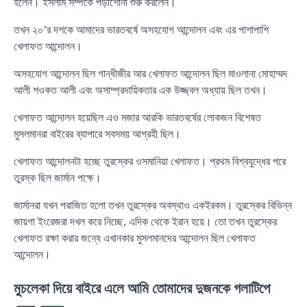
হলেন। ইসলাম সম্পর্কে পড়াশোনা শুরু করলেন।
তখন ২০’র দশকে আমাদের ভারতবর্ষে অসহযোগ আন্দোলন এবং এর পাশাপাশি
খেলাফত আন্দোলন।
অসহযোগ আন্দোলন ছিল গান্ধীজীর আর খেলাফত আন্দোলন ছিল মাওলানা মোহাম্মদ
আলী শওকত আলী এবং অসাম্প্রদায়িকতার এক উজ্জ্বল অধ্যায় ছিল তখন।
খেলাফত আন্দোলন হয়েছিল এও মজার আরকি ভারতবর্ষের লোকজন বিশেষত
মুসলমানরা বাইরের ব্যাপারে সবসময় আগ্রহী ছিল।
খেলাফত আন্দোলনটা হচ্ছে তুরস্কের ওসমানিয়া খেলাফত। প্রথম বিশ্বযুদ্ধের পরে
তুরস্ক ছিল জার্মান পক্ষে।
জার্মানরা যখন পরাজিত হলো তখন তুরস্কের অবস্থাও একইরকম। তুরস্কের বিভিন্ন
জায়গা ইংরেজরা দখল করে নিচ্ছে, এদিক থেকে ইরান হয়ে। তো তখন তুরস্কের
খেলাফত রক্ষা করার জন্যে এখানকার মুসলমানদের আন্দোলন ছিল খেলাফত
আন্দোলন।
মুচলেকা দিয়ে বাইরে এলে আমি তোমাদের দুজনকে গলাটিপে