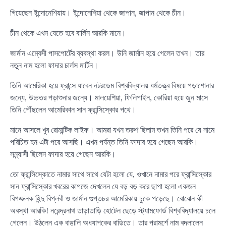
গিয়েছেন ইন্দোনেশিয়ায়। ইন্দোনেশিয়া থেকে জাপান, জাপান থেকে চীন।
চীন থেকে এখন যেতে হবে বার্লিন আরকি মানে।
জার্মান এম্বেসী পাসপোর্টের ব্যবস্থা করল। উনি জার্মান হয়ে গেলেন তখন। তার
নতুন নাম হলো ফাদার চার্লস মার্টিন।
তিনি আমেরিকা হয়ে ফ্রান্সে যাবেন নটরডেম বিশ্ববিদ্যালয় ধর্মতত্ত্ব বিষয়ে পড়াশোনার
জন্যে, উচ্চতর পড়াশুনার জন্যে। মালয়েশিয়া, ফিলিপাইন, কোরিয়া হয়ে জুন মাসে
তিনি পৌঁছলেন আমেরিকান সান ফ্রান্সিস্কোর পথে।
মানে আসলে খুব রোমান্টিক লাইফ। আমরা যখন তরুণ ছিলাম তখন তিনি পরে যে নামে
পরিচিত হন এটা পরে আসছি। এখন পর্যন্ত তিনি ফাদার হয়ে গেছেন আরকি।
সন্ন্যাসী ছিলেন ফাদার হয়ে গেছেন আরকি।
তো ফ্রান্সিস্কোতে নামার সাথে সাথে যেটা হলো যে, ওখানে নামার পরে ফ্রান্সিস্কোর
সান ফ্রান্সিস্কোর খবরের কাগজে দেখলেন যে বড় বড় করে ছাপা হলো একজন
বিপজ্জনক হিন্দু বিপ্লবী ও জার্মান গুপ্তচর আমেরিকায় ঢুকে পড়েছে। বোঝেন কী
অবস্থা আরকি! নরেন্দ্রনাথ তাড়াতাড়ি হোটেল ছেড়ে স্ট্যামফোর্ড বিশ্ববিদ্যালয়ে চলে
গেলেন। উঠলেন এক বাঙালি অধ্যাপকের বাড়িতে। তার পরামর্শে নাম বদলালেন