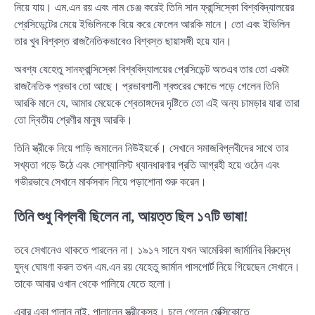
নিয়ে যায়। এম.এন রয় এবং নাম চেঞ্জ করেই তিনি সান ফ্রান্সিস্কো বিশ্ববিদ্যালয়ের
প্রেসিডেন্টের মেয়ে ইভিলিনকে বিয়ে করে ফেলেন আরকি মানে। তো এবং ইভিলিন
তার খুব বিশ্বস্ত রাজনৈতিকভাবেও বিশ্বস্ত ছায়াসঙ্গী হয়ে যান।
অবশ্য যেহেতু সানফ্রান্সিস্কো বিশ্ববিদ্যালয়ের প্রেসিডেন্ট অতএব তার তো একটা
রাজনৈতিক প্রভাব তো আছে। প্রভাবশালী শ্বশুরের ক্ষোভে পড়ে গেলেন তিনি
আরকি মানে যে, আমার মেয়েকে শ্বেতাঙ্গদের দৃষ্টিতে তো এই অন্য চামড়ার যারা তারা
তো দ্বিতীয় শ্রেণীর মানুষ আরকি।
তিনি স্ত্রীকে নিয়ে পাড়ি জমালেন নিউইয়র্কে। সেখানে সমাজবিপ্লবীদের সাথে তার
সখ্যতা গড়ে উঠে এবং সোশ্যালিস্ট ধ্যানধারণার প্রতি আগ্রহী হয়ে ওঠেন এবং
গভীরভাবে সেখানে মার্কসবাদ নিয়ে পড়াশোনা শুরু করেন।
তিনি শুধু বিপ্লবী ছিলেন না, আয়ত্ত ছিল ১৭টি ভাষা!
তবে সেখানেও থাকতে পারলেন না। ১৯১৭ সালে যখন আমেরিকা জার্মানির বিরুদ্ধে
যুদ্ধ ঘোষণা করল তখন এম.এন রয় যেহেতু জার্মান পাসপোর্ট নিয়ে গিয়েছেন সেখানে।
তাকে আবার ওখান থেকে পালিয়ে যেতে হলো।
এবার একা পালান নাই, পালালেন স্ত্রীকেসহ। চলে গেলেন মেক্সিকোতে