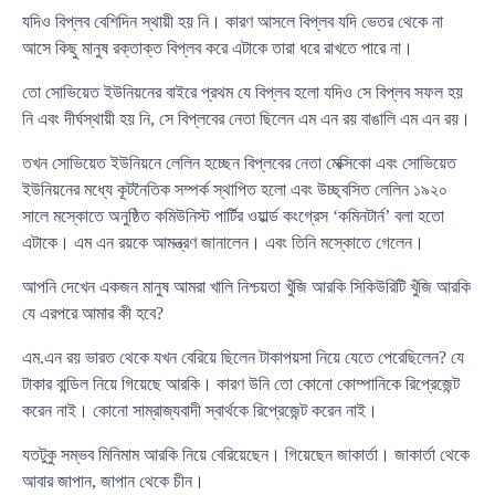
যদিও বিপ্লব বেশিদিন স্থায়ী হয় নি। কারণ আসলে বিপ্লব যদি ভেতর থেকে না
আসে কিছু মানুষ রক্তাক্ত বিপ্লব করে এটাকে তারা ধরে রাখতে পারে না।
তো সোভিয়েত ইউনিয়নের বাইরে প্রথম যে বিপ্লব হলো যদিও সে বিপ্লব সফল হয়
নি এবং দীর্ঘস্থায়ী হয় নি, সে বিপ্লবের নেতা ছিলেন এম এন রয় বাঙালি এম এন রয়।
তখন সোভিয়েত ইউনিয়নে লেলিন হচ্ছেন বিপ্লবের নেতা মেক্সিকো এবং সোভিয়েত
ইউনিয়নের মধ্যে কূটনৈতিক সম্পর্ক স্থাপিত হলো এবং উচ্ছ্বসিত লেলিন ১৯২০
সালে মস্কোতে অনুষ্ঠিত কমিউনিস্ট পার্টির ওয়ার্ল্ড কংগ্রেস ‘কমিনটার্ন’ বলা হতো
এটাকে। এম এন রয়কে আমন্ত্রণ জানালেন। এবং তিনি মস্কোতে গেলেন।
আপনি দেখেন একজন মানুষ আমরা খালি নিশ্চয়তা খুঁজি আরকি সিকিউরিটি খুঁজি আরকি
যে এরপরে আমার কী হবে?
এম.এন রয় ভারত থেকে যখন বেরিয়ে ছিলেন টাকাপয়সা নিয়ে যেতে পেরেছিলেন? যে
টাকার বান্ডিল নিয়ে গিয়েছে আরকি। কারণ উনি তো কোনো কোম্পানিকে রিপ্রেজেন্ট
করেন নাই। কোনো সাম্রাজ্যবাদী স্বার্থকে রিপ্রেজেন্ট করেন নাই।
যতটুকু সম্ভব মিনিমাম আরকি নিয়ে বেরিয়েছেন। গিয়েছেন জাকার্তা। জাকার্তা থেকে
আবার জাপান, জাপান থেকে চীন।