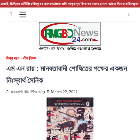
Skip
টরিং
ফরিদপুরের আলফাডাঙ্গায় জমি সংক্রান্ত বিরোধের জেরে হামলা আহত তিন
হোয়াটসঅ্যাপ ট্র্যাপ: নতুন কৌশল
to
content
ভিন্ন ধরণ
লীড নিউজ
এম এন রায় : মানবতাবাদী শোষিতের পক্ষের একজন
নিঃস্বার্থ সৈনিক
আরএমজি বিডি নিউজ ডেস্ক
March 22, 2021