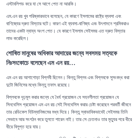
এস্টাবলিশড করে যা সে আগে পেত না আরকি।
এম.এন রয় খুব পরিষ্কারভাবে বলেছেন, যে কারণে ইসলামের রাষ্ট্রে ব্যবসা এবং
বাণিজ্যের দ্রুত বিস্তার ঘটে। কারণ এই ব্যবসা-বাণিজ্য এবং উৎপাদনে শ্রমিকরাও
তাদের একটা ন্যায্য অংশ পেত। যে কারণে ইসলাম সেইসময় এত দ্রুত বিস্তার
লাভ করেছিল।
শোষিত মানুষের অধিকার আদায়ের জন্যে সবসময় সত্যকে
নিঃসংকোচে বলেছেন এম এন রয়…
এম এন রয় আগাগোড়া বিপ্লবী ছিলেন। কিন্তু বিপ্লব এবং বিপ্লবকে সুসংবদ্ধ করা
দুটো জিনিসের মধ্যে কিন্তু তফাৎ রয়েছে।
বিপ্লবকে দৃঢ়মূল করার জন্যে যে ধৈর্য প্রয়োজন যে সহনশীলতা প্রয়োজন যে
সিনথেসিস প্রয়োজন এম এন রয় সেই সিনথেসিস করার চেষ্টা করেছেন পরবর্তী জীবনে
তার রেডিকেল হিউম্যানিজমের মধ্য দিয়ে। কিন্তু স্বাভাবিকভাবেই সেইসময় তিনি
সেভাবে আর সংগঠন করে তুলতে পারেন নাই। তার সে চেতনাও তার মৃত্যুর পরে ধীরে
ধীরে বিলুপ্ত হয়ে যায়।