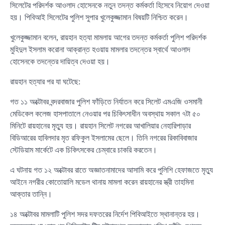
সিলেটের পরিদর্শক আওলাদ হোসেনকে নতুন তদন্ত কর্মকর্তা হিসেবে নিয়োগ দেওয়া
হয়। পিবিআই সিলেটের পুলিশ সুপার খুলেকুজ্জামান বিষয়টি নিশ্চিত করেন।
খুলেকুজ্জামান বলেন, রায়হান হত্যা মামলায় আগের তদন্ত কর্মকর্তা পুলিশ পরিদর্শক
মুহিদুল ইসলাম করোনা আক্রান্ত হওয়ায় মামলার তদন্তের স্বার্থে আওলাদ
হোসেনকে তদন্তের দায়িত্ব দেওয়া হয়।
রায়হান হত্যার পর যা ঘটেছে:
গত ১১ অক্টোবর বন্দরবাজার পুলিশ ফাঁড়িতে নির্যাতন করে সিলেট এমএজি ওসমানী
মেডিকেল কলেজ হাসপাতালে নেওয়ার পর চিকিৎসাধীন অবস্থায় সকাল ৭টা ৫০
মিনিটে রায়হানের মৃত্যু হয়। রায়হান সিলেট নগরের আখালিয়ার নেহারিপাড়ার
বিডিআরের হাবিলদার মৃত রফিকুল ইসলামের ছেলে। তিনি নগরের রিকাবিবাজার
স্টেডিয়াম মার্কেটে এক চিকিৎসকের চেম্বারে চাকরি করতেন।
এ ঘটনায় গত ১২ অক্টোবর রাতে অজ্ঞাতনামাদের আসামি করে পুলিশি হেফাজতে মৃত্যু
আইনে নগরীর কোতোয়ালি মডেল থানায় মামলা করেন রায়হানের স্ত্রী তাহমিনা
আক্তার তান্নি।
১৪ অক্টোবর মামলাটি পুলিশ সদর দফতরের নির্দেশ পিবিআইতে স্থানান্তর হয়।