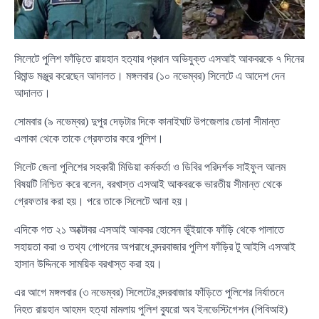
সিলেটে পুলিশ ফাঁড়িতে রায়হান হত্যার প্রধান অভিযুক্ত এসআই আকবরকে ৭ দিনের
রিমান্ড মঞ্জুর করেছেন আদালত। মঙ্গলবার (১০ নভেম্বর) সিলেটে এ আদেশ দেন
আদালত।
সোমবার (৯ নভেম্বর) দুপুর দেড়টার দিকে কানাইঘাট উপজেলার ডোনা সীমান্ত
এলাকা থেকে তাকে গ্রেফতার করে পুলিশ।
সিলেট জেলা পুলিশের সহকারী মিডিয়া কর্মকর্তা ও ডিবির পরিদর্শক সাইফুল আলম
বিষয়টি নিশ্চিত করে বলেন, বরখাস্ত এসআই আকবরকে ভারতীয় সীমান্ত থেকে
গ্রেফতার করা হয়। পরে তাকে সিলেটে আনা হয়।
এদিকে গত ২১ অক্টোবর এসআই আকবর হোসেন ভূঁইয়াকে ফাঁড়ি থেকে পালাতে
সহায়তা করা ও তথ্য গোপনের অপরাধে বন্দরবাজার পুলিশ ফাঁড়ির টু আইসি এসআই
হাসান উদ্দিনকে সাময়িক বরখাস্ত করা হয়।
এর আগে মঙ্গলবার (৩ নভেম্বর) সিলেটের বন্দরবাজার ফাঁড়িতে পুলিশের নির্যাতনে
নিহত রায়হান আহমদ হত্যা মামলায় পুলিশ ব্যুরো অব ইনভেস্টিগেশন (পিবিআই)