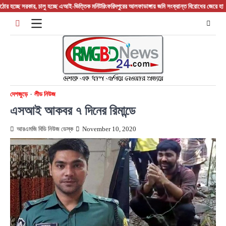
Skip
রকার, চালু হচ্ছে এআই-ভিত্তিক মনিটরিং
ফরিদপুরের আলফাডাঙ্গায় জমি সংক্রান্ত বিরোধের জেরে হামলা আহত ত
to
content
দেশজুড়ে
লীড নিউজ
এসআই আকবর ৭ দিনের রিমান্ডে
আরএমজি বিডি নিউজ ডেস্ক
November 10, 2020