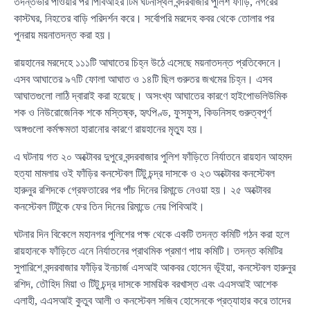
তদন্তভার পাওয়ার পর পিবিআইর টিম ঘটনাস্থল বন্দরবাজার পুলিশ ফাঁড়ি, নগরের
কাস্টঘর, নিহতের বাড়ি পরিদর্শন করে। সর্বোপরি মরদেহ কবর থেকে তোলার পর
পুনরায় ময়নাতদন্ত করা হয়।
রায়হানের মরদেহে ১১১টি আঘাতের চিহ্ন উঠে এসেছে ময়নাতদন্ত প্রতিবেদনে।
এসব আঘাতের ৯৭টি ফোলা আঘাত ও ১৪টি ছিল গুরুতর জখমের চিহ্ন। এসব
আঘাতগুলো লাঠি দ্বারাই করা হয়েছে। অসংখ্য আঘাতের কারণে হাইপোভলিউমিক
শক ও নিউরোজেনিক শকে মস্তিষ্ক, হৃৎপিণ্ড, ফুসফুস, কিডনিসহ গুরুত্বপূর্ণ
অঙ্গগুলো কর্মক্ষমতা হারানোর কারণে রায়হানের মৃত্যু হয়।
এ ঘটনায় গত ২০ অক্টোবর দুপুরে বন্দরবাজার পুলিশ ফাঁড়িতে নির্যাতনে রায়হান আহমদ
হত্যা মামলায় ওই ফাঁড়ির কনস্টেবল টিটু চন্দ্র দাসকে ও ২৩ অক্টোবর কনস্টেবল
হারুনুর রশিদকে গ্রেফতারের পর পাঁচ দিনের রিমান্ডে নেওয়া হয়। ২৫ অক্টোবর
কনস্টেবল টিটুকে ফের তিন দিনের রিমান্ডে নেয় পিবিআই।
ঘটনার দিন বিকেলে মহানগর পুলিশের পক্ষ থেকে একটি তদন্ত কমিটি গঠন করা হলে
রায়হানকে ফাঁড়িতে এনে নির্যাতনের প্রাথমিক প্রমাণ পায় কমিটি। তদন্ত কমিটির
সুপারিশে বন্দরবাজার ফাঁড়ির ইনচার্জ এসআই আকবর হোসেন ভূঁইয়া, কনস্টেবল হারুনুর
রশিদ, তৌহিদ মিয়া ও টিটু চন্দ্র দাসকে সাময়িক বরখাস্ত এবং এএসআই আশেক
এলাহী, এএসআই কুতুব আলী ও কনস্টেবল সজিব হোসেনকে প্রত্যাহার করে তাদের