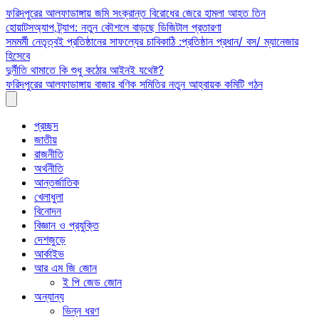
Skip
ফরিদপুরের আলফাডাঙ্গায় জমি সংক্রান্ত বিরোধের জেরে হামলা আহত তিন
to
হোয়াটসঅ্যাপ ট্র্যাপ: নতুন কৌশলে বাড়ছে ডিজিটাল প্রতারণা
content
সমমর্মী নেতৃত্বই প্রতিষ্ঠানের সাফল্যের চাবিকাঠি :প্রতিষ্ঠান প্রধান/ বস/ ম্যানেজার
হিসেবে
দুর্নীতি থামাতে কি শুধু কঠোর আইনই যথেষ্ট?
ফরিদপুরের আলফাডাঙ্গায় বাজার বণিক সমিতির নতুন আহ্বায়ক কমিটি গঠন
প্রচ্ছদ
জাতীয়
রাজনীতি
অর্থনীতি
আন্তর্জাতিক
খেলাধুলা
বিনোদন
বিজ্ঞান ও প্রযুক্তি
দেশজুড়ে
আর্কাইভ
আর এম জি জোন
ই পি জেড জোন
অন্যান্য
ভিন্ন ধরণ