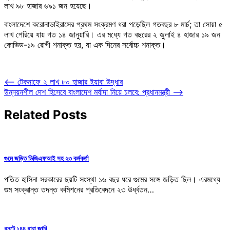
লাখ ৯৮ হাজার ৬৯১ জন হয়েছে।
বাংলাদেশে করোনাভাইরাসের প্রথম সংক্রমণ ধরা পড়েছিল গতবছর ৮ মার্চ; তা সোয়া ৫
লাখ পেরিয়ে যায় গত ১৪ জানুয়ারি। এর মধ্যে গত বছরের ২ জুলাই ৪ হাজার ১৯ জন
কোভিড-১৯ রোগী শনাক্ত হয়, যা এক দিনের সর্বোচ্চ শনাক্ত।
Post
⟵
টেকনাফে ২ লাখ ৮০ হাজার ইয়াবা উদ্ধার
উন্নয়নশীল দেশ হিসেবে বাংলাদেশ মর্যাদা নিয়ে চলবে: প্রধানমন্ত্রী
⟶
navigation
Related Posts
গুমে জড়িত ডিজিএফআই সহ ২৩ কর্মকর্তা
পতিত হাসিনা সরকারের ছয়টি সংস্থা ১৬ বছর ধরে গুমের সঙ্গে জড়িত ছিল। এরমধ্যে
গুম সংক্রান্ত তদন্ত কমিশনের প্রতিবেদনে ২৩ ঊর্ধ্বতন…
ধুনটে ১৪৪ ধারা জারি