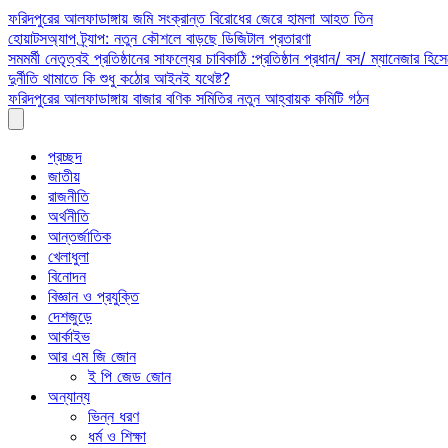
Skip
ফরিদপুরের আলফাডাঙ্গায় জমি সংক্রান্ত বিরোধের জেরে হামলা আহত তিন
to
হোয়াটসঅ্যাপ ট্র্যাপ: নতুন কৌশলে বাড়ছে ডিজিটাল প্রতারণা
content
সমমর্মী নেতৃত্বই প্রতিষ্ঠানের সাফল্যের চাবিকাঠি :প্রতিষ্ঠান প্রধান/ বস/ ম্যানেজার হিসে
দুর্নীতি থামাতে কি শুধু কঠোর আইনই যথেষ্ট?
ফরিদপুরের আলফাডাঙ্গায় বাজার বণিক সমিতির নতুন আহ্বায়ক কমিটি গঠন
প্রচ্ছদ
জাতীয়
রাজনীতি
অর্থনীতি
আন্তর্জাতিক
খেলাধুলা
বিনোদন
বিজ্ঞান ও প্রযুক্তি
দেশজুড়ে
আর্কাইভ
আর এম জি জোন
ই পি জেড জোন
অন্যান্য
ভিন্ন ধরণ
ধর্ম ও শিক্ষা