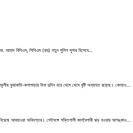
 আ. আহাদ বিপিএম, পিপিএম (বার) নতুন পুলিশ সুপার হিসেবে…
উপকূলীয় কুয়াকাটা-কলাপাড়ায় টানা দুদিন ধরে থেমে থেমে বৃষ্টি অব্যাহত রয়েছে। কোথাও…
ে জানিয়েছে আবহাওয়া অধিদপ্তর। সেইসঙ্গে শক্তিশালী কালবৈশাখী ঝড় হওয়ার আশঙ্কাও…