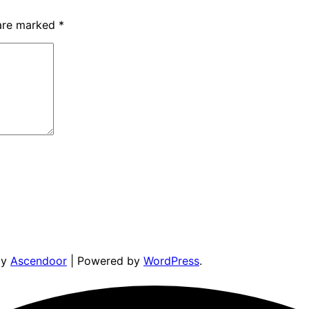
 are marked
*
by
Ascendoor
| Powered by
WordPress
.