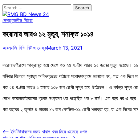
Search
for:
দেশজুড়ে
লীড নিউজ
করোনায় আরও ১২ মৃত্যু, শনাক্ত ১০১৪
আরএমজি বিডি নিউজ ডেস্ক
March 13, 2021
করোনাভাইরাসে আক্রান্ত হয়ে দেশে গত ২৪ ঘণ্টায় আরও ১২ জনের মৃত্যু হয়েছে। ১৬
শনিবার বিকেলে স্বাস্থ্য অধিদপ্তরের পাঠানো সংবাদমাধ্যমে জানানো হয়, গত এক দি
গত ২৪ ঘণ্টায় আরও ১ হাজার ১৩৮ জন রোগী সুস্থ হয়ে উঠেছেন। এ পর্যন্ত সুস্থ র
দেশে করোনাভাইরাসের প্রথম সংক্রমণ ধরা পড়েছিল গত ৮ মার্চ। এক বছর পর এ বছর ৭ ম
গত বছরের ২ জুলাই ৪ হাজার ১৯ জন কোভিড-১৯ রোগী শনাক্ত হয়, যা এক দিনের সর্বে
Post
⟵
ইউটিউবারদের জন্য খারাপ খবর নিয়ে এসেছে গুগল
সাভারে পোশাক শ্রমিকের রহস্যজনক মৃত্যু
⟶