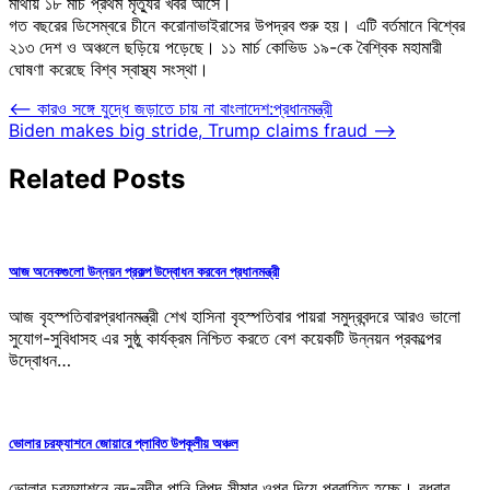
মাথায় ১৮ মার্চ প্রথম মৃত্যুর খবর আসে।
গত বছরের ডিসেম্বরে চীনে করোনাভাইরাসের উপদ্রব শুরু হয়। এটি বর্তমানে বিশ্বের
২১৩ দেশ ও অঞ্চলে ছড়িয়ে পড়েছে। ১১ মার্চ কোভিড ১৯-কে বৈশ্বিক মহামারী
ঘোষণা করেছে বিশ্ব স্বাস্থ্য সংস্থা।
Post
⟵
কারও সঙ্গে যুদ্ধে জড়াতে চায় না বাংলাদেশ:প্রধানমন্ত্রী
Biden makes big stride, Trump claims fraud
⟶
navigation
Related Posts
আজ অনেকগুলো উন্নয়ন প্রকল্প উদ্বোধন করবেন প্রধানমন্ত্রী
আজ বৃহস্পতিবারপ্রধানমন্ত্রী শেখ হাসিনা বৃহস্পতিবার পায়রা সমুদ্রবন্দরে আরও ভালো
সুযোগ-সুবিধাসহ এর সুষ্ঠু কার্যক্রম নিশ্চিত করতে বেশ কয়েকটি উন্নয়ন প্রকল্পের
উদ্বোধন…
ভোলার চরফ্যাশনে জোয়ারে প্লাবিত উপকূলীয় অঞ্চল
ভোলার চরফ্যাশনে নদ-নদীর পানি বিপদ সীমার ওপর দিয়ে প্রবাহিত হচ্ছে। বুধবার