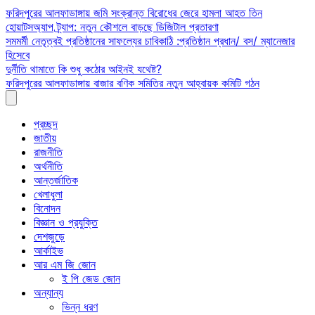
Skip
ফরিদপুরের আলফাডাঙ্গায় জমি সংক্রান্ত বিরোধের জেরে হামলা আহত তিন
to
হোয়াটসঅ্যাপ ট্র্যাপ: নতুন কৌশলে বাড়ছে ডিজিটাল প্রতারণা
content
সমমর্মী নেতৃত্বই প্রতিষ্ঠানের সাফল্যের চাবিকাঠি :প্রতিষ্ঠান প্রধান/ বস/ ম্যানেজার
হিসেবে
দুর্নীতি থামাতে কি শুধু কঠোর আইনই যথেষ্ট?
ফরিদপুরের আলফাডাঙ্গায় বাজার বণিক সমিতির নতুন আহ্বায়ক কমিটি গঠন
প্রচ্ছদ
জাতীয়
রাজনীতি
অর্থনীতি
আন্তর্জাতিক
খেলাধুলা
বিনোদন
বিজ্ঞান ও প্রযুক্তি
দেশজুড়ে
আর্কাইভ
আর এম জি জোন
ই পি জেড জোন
অন্যান্য
ভিন্ন ধরণ