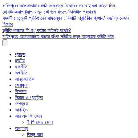
Skip
ফরিদপুরের আলফাডাঙ্গায় জমি সংক্রান্ত বিরোধের জেরে হামলা আহত তিন
to
হোয়াটসঅ্যাপ ট্র্যাপ: নতুন কৌশলে বাড়ছে ডিজিটাল প্রতারণা
content
সমমর্মী নেতৃত্বই প্রতিষ্ঠানের সাফল্যের চাবিকাঠি :প্রতিষ্ঠান প্রধান/ বস/ ম্যানেজার
হিসেবে
দুর্নীতি থামাতে কি শুধু কঠোর আইনই যথেষ্ট?
ফরিদপুরের আলফাডাঙ্গায় বাজার বণিক সমিতির নতুন আহ্বায়ক কমিটি গঠন
প্রচ্ছদ
জাতীয়
রাজনীতি
অর্থনীতি
আন্তর্জাতিক
খেলাধুলা
বিনোদন
বিজ্ঞান ও প্রযুক্তি
দেশজুড়ে
আর্কাইভ
আর এম জি জোন
ই পি জেড জোন
অন্যান্য
ভিন্ন ধরণ