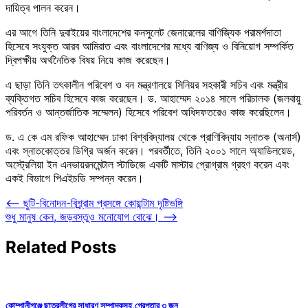
দায়িত্ব পালন করেন।
এর আগে তিনি দুবাইয়ের বাংলাদেশের কনসুলেট জেনারেলের বাণিজ্যিক পরামর্শদাতা
হিসেবে সংযুক্ত আরব আমিরাত এবং বাংলাদেশের মধ্যে বাণিজ্য ও বিনিয়োগ সম্পর্কিত
দ্বিপক্ষীয় অর্থনৈতিক বিষয় নিয়ে কাজ করেছেন।
এ ছাড়া তিনি তৎকালীন পরিবেশ ও বন মন্ত্রণালয়ে সিনিয়র সহকারী সচিব এবং মন্ত্রীর
ব্যক্তিগত সচিব হিসেবে কাজ করেছেন। ড. আহাম্মেদ ২০১৪ সালে পরিচালক (জলবায়ু
পরিবর্তন ও আন্তর্জাতিক সম্মেলন) হিসেবে পরিবেশ অধিদফতরেও কাজ করেছিলেন।
ড. এ কে এম রফিক আহাম্মেদ ঢাকা বিশ্ববিদ্যালয় থেকে প্রাণিবিদ্যায় স্নাতক (অনার্স)
এবং স্নাতকোত্তর ডিগ্রি অর্জন করেন। পরবর্তীতে, তিনি ২০০১ সালে অ্যাডিলয়েড,
অস্ট্রেলিয়া ইন এনভায়রনমেন্টাল স্টাডিজে একটি মাস্টার প্রোগ্রাম গ্রহণ করেন এবং
একই বিভাগে পিএইচডি সম্পন্ন করেন।
Post
⟵
ছুটি-বিনোদন-বিশ্র্র্র্রাম প্রসঙ্গে কোয়ান্টাম দৃষ্টিভঙ্গি
শুধু মানুষ কেন, জড়বস্তুও মনোযোগ বোঝে।
⟶
navigation
Related Posts
কোম্পানীগঞ্জে ছাত্রলীগের সাধারণ সম্পাদকসহ,গ্রেপ্তার ৩ জন