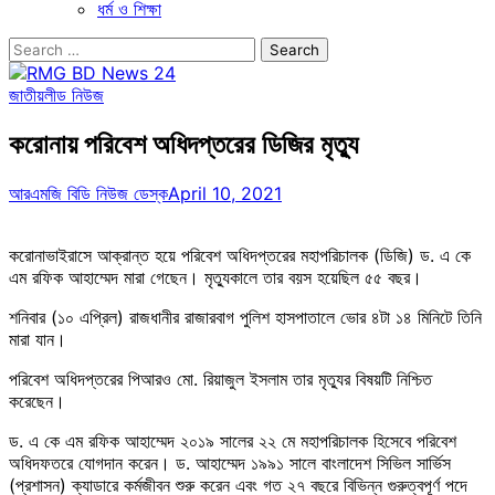
ধর্ম ও শিক্ষা
Search
for:
জাতীয়
লীড নিউজ
করোনায় পরিবেশ অধিদপ্তরের ডিজির মৃত্যু
আরএমজি বিডি নিউজ ডেস্ক
April 10, 2021
করোনাভাইরাসে আক্রান্ত হয়ে পরিবেশ অধিদপ্তরের মহাপরিচালক (ডিজি) ড. এ কে
এম রফিক আহাম্মেদ মারা গেছেন। মৃত্যুকালে তার বয়স হয়েছিল ৫৫ বছর।
শনিবার (১০ এপ্রিল) রাজধানীর রাজারবাগ পুলিশ হাসপাতালে ভোর ৪টা ১৪ মিনিটে তিনি
মারা যান।
পরিবেশ অধিদপ্তরের পিআরও মো. রিয়াজুল ইসলাম তার মৃত্যুর বিষয়টি নিশ্চিত
করেছেন।
ড. এ কে এম রফিক আহাম্মেদ ২০১৯ সালের ২২ মে মহাপরিচালক হিসেবে পরিবেশ
অধিদফতরে যোগদান করেন। ড. আহাম্মেদ ১৯৯১ সালে বাংলাদেশ সিভিল সার্ভিস
(প্রশাসন) ক্যাডারে কর্মজীবন শুরু করেন এবং গত ২৭ বছরে বিভিন্ন গুরুত্বপূর্ণ পদে