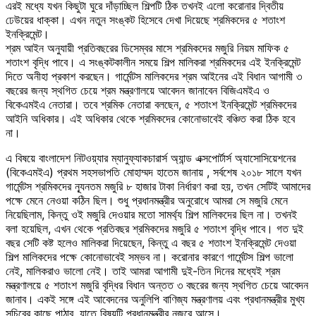
এরই মধ্যে যখন কিছুটা ঘুরে দাঁড়াচ্ছিল শিল্পটি ঠিক তখনই এলো করোনার দ্বিতীয়
ঢেউয়ের ধাক্কা। এখন নতুন সংঙ্কট হিসেবে দেখা দিয়েছে শ্রমিকদের ৫ শতাংশ
ইনক্রিমেন্ট।
শ্রম আইন অনুযায়ী প্রতিবছরের ডিসেম্বর মাসে শ্রমিকদের মজুরি নিয়ম মাফিক ৫
শতাংশ বৃদ্ধি পাবে। এ সংঙ্কটকালীন সময়ে শিল্প মালিকরা শ্রমিকদের এই ইনক্রিমেন্ট
দিতে অনীহা প্রকাশ করছেন। গার্মেন্টস মালিকদের শ্রম আইনের এই বিধান আগামী ৩
বছরের জন্য স্থগিত চেয়ে শ্রম মন্ত্রণালয়ে আবেদন জানাবেন বিজিএমইএ ও
বিকেএমইএ নেতারা। তবে শ্রমিক নেতারা বলছেন, ৫ শতাংশ ইনক্রিমেন্ট শ্রমিকদের
আইনি অধিকার। এই অধিকার থেকে শ্রমিকদের কোনোভাবেই বঞ্চিত করা ঠিক হবে
না।
এ বিষয়ে বাংলাদেশ নিটওয়্যার ম্যানুফ্যাকচারার্স অ্যান্ড এক্সপোর্টার্স অ্যাসোসিয়েশনের
(বিকেএমইএ) প্রথম সহসভাপতি মোহাম্মদ হাতেম জানায় , সর্বশেষ ২০১৮ সালে যখন
গার্মেন্টস শ্রমিকদের ন্যূনতম মজুরি ৮ হাজার টাকা নির্ধারণ করা হয়, তখন সেটিই আমাদের
পক্ষে মেনে নেওয়া কঠিন ছিল। শুধু প্রধানমন্ত্রীর অনুরোধে আমরা সে মজুরি মেনে
নিয়েছিলাম, কিন্তু ওই মজুরি দেওয়ার মতো সামর্থ্য শিল্প মালিকদের ছিল না। তখনই
বলা হয়েছিল, এখন থেকে প্রতিবছর শ্রমিকদের মজুরি ৫ শতাংশ বৃদ্ধি পাবে। গত দুই
বছর সেটি কষ্ট হলেও মালিকরা দিয়েছেন, কিন্তু এ বছর ৫ শতাংশ ইনক্রিমেন্ট দেওয়া
শিল্প মালিকদের পক্ষে কোনোভাবেই সম্ভব না। করোনার কারণে গার্মেন্টস শিল্প ভালো
নেই, মালিকরাও ভালো নেই। তাই আমরা আগামী দুই-তিন দিনের মধ্যেই শ্রম
মন্ত্রণালয়ে ৫ শতাংশ মজুরি বৃদ্ধির বিধান অন্তত ৩ বছরের জন্য স্থগিত চেয়ে আবেদন
জানাব। একই সঙ্গে এই আবেদনের অনুলিপি বাণিজ্য মন্ত্রণালয় এবং প্রধানমন্ত্রীর মুখ্য
সচিবের কাছে পাঠাব, যাতে বিষয়টি প্রধানমন্ত্রীর নজরে আসে।