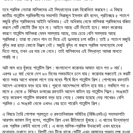
তবে শ্রমিক নেতারা মালিকদের এই সিদ্ধান্তের চরম বিরোধিতা করছেন। এ বিষয়ে
জাতীয় গার্মেন্টস শ্রমিকলীগের সভাপতি সিরাজুল ইসলাম রনি বলেন, প্রতিবছর ৫ শতাংশ
মজুরি বৃদ্ধি শ্রমিকদের আইনি অধিকার। এই অধিকার থেকে মালিকরা শ্রমিকদের বঞ্চিত
করলে সেটি মোটেই ঠিক হবে না। আইনে আছে এটি দিতেই হবে। কারণ করোনার
কারণে গার্মেন্টস মালিকরা যেমন সমস্যায় আছে, তার চেয়ে বেশি সমস্যায় আছে
শ্রমিকরা। তারা যা বেতন পান তা দিয়ে এই দুঃসময়ে চলা কঠিন। তাই ৫ শতাংশ মজুরি
বৃদ্ধি করা ছাড়া কোনো বিকল্প নেই। মজুরি বৃদ্ধি না করলে শ্রমিক অসন্তোষ দেখা
দিতে পারে, তখন এর দায় কে নেবে। তাই মালিকদের এই সিদ্ধান্ত আমরা মানতে
পারছি না।
আট মাস ধরে ধুঁকছে গার্মেন্টস শিল্প : বাংলাদেশে করোনার আঘাত হানে গত ৮ মার্চ।
এরপর ২৫ মার্চ থেকে দেশ ৬৩ দিনের লকডাউনে চলে যায়। করোনার শুরুতেই যে কয়টি
খাতে সবার আগে ধাক্কা লাগে তার মধ্যে শীর্ষে ছিল গার্মেন্টস শিল্প। পোশাকের রফতানি
আদেশ একেবারে বন্ধ হয়ে যায়। পুরনো আদেশগুলো বাতিল হয়ে যায়। সবমিলে গত ৮
মাসে ৪ থেকে ৫ বিলিয়ন ডলারের রফতানি আদেশ বাতিল হয় গার্মেন্টস শিল্পে। সংঙ্কটে
পড়ে কয়েকশ গার্মেন্টস কারখানা বন্ধ হয়ে গেছে। বেকার হয়েছে দেড় লাখেরও বেশি
শ্রমিক। এ সংঙ্কট থেকে এখনও বের হতে পারেনি গার্মেন্টস শিল্প।
এ বিষয়ে তৈরি পোশাক প্রস্তুত ও রফতানিকারক সমিতির (বিজিএমইএ) সহসভাপতি
আরশাদ জামাল দিপু বলেন, গার্মেন্টস শিল্প এখন রীতিমতো ধুঁকছে। এ খাতের উদ্যোক্তা
এবং শ্রমিক কেউই ভালো নেই। এ জন্য মালিক-শ্রমিক উভয়কেই এখন ছাড়ের
মনোভাব দেখাতে হবে। শিল্পটি যেন টিকে থাকে সেটিই এখন আমাদের প্রধান লক্ষ হওয়া