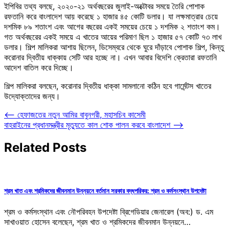
ইপিবির তথ্য বলছে, ২০২০-২১ অর্থবছরের জুলাই-অক্টোবর সময়ে তৈরি পোশাক
রফতানি করে বাংলাদেশ আয় করেছে ১ হাজার ৪৫ কোটি ডলার। যা লক্ষমাত্রার চেয়ে
দশমিক ৮৯ শতাংশ এবং আগের বছরের একই সময়ের চেয়ে ১ দশমিক ২ শতাংশ কম।
গত অর্থবছরের একই সময়ে এ খাতের আয়ের পরিমাণ ছিল ১ হাজার ৫৭ কোটি ৭৩ লাখ
ডলার। শিল্প মালিকরা আশায় ছিলেন, ডিসেম্বরে থেকে ঘুরে দাঁড়াবে পোশাক শিল্প, কিন্তু
করোনার দ্বিতীয় ধাক্কায় সেটি আর হচ্ছে না। এখন আবার বিদেশি ক্রেতারা রফতানি
আদেশ বাতিল করে দিচ্ছে।
শিল্প মালিকরা বলছেন, করোনার দ্বিতীয় ধাক্কা সামলানো কঠিন হবে গার্মেন্টস খাতের
উদ্যোক্তাদের জন্য।
Post
⟵
হেফাজতের নতুন আমির বাবুনগরী, মহাসচিব কাসেমী
বাহরাইনের প্রধানমন্ত্রীর মৃত্যুতে কাল শোক পালন করবে বাংলাদেশ
⟶
navigation
Related Posts
শ্রম খাত এবং শ্রমিকদের জীবনমান উন্নয়নে বর্তমান সরকার বদ্ধপরিকর: শ্রম ও কর্মসংস্থান উপদেষ্টা
শ্রম ও কর্মসংস্থান এবং নৌপরিবহন উপদেষ্টা ব্রিগেডিয়ার জেনারেল (অব:) ড. এম
সাখাওয়াত হোসেন বলেছেন, শ্রম খাত ও শ্রমিকদের জীবনমান উন্নয়নে…