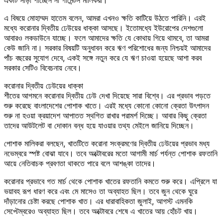
এ বিষয়ে মোহাম্মদ হাতেম বলেন, আমরা এখনও ক্ষতি কাটিয়ে উঠতে পারিনি। এরই
মধ্যে করোনার দ্বিতীয় ঢেউয়ের ধাক্কা আসছে। ইতোমধ্যে ইউরোপের দেশগুলো
আবারও লকডাউনে যাচ্ছে। ফলে আমাদের ক্ষতি যে কোথায় গিয়ে থামবে, তা আমরা
কেউ জানি না। সরকার বিষয়টি অনুধাবন করে ঋণ পরিশোধের জন্য নিশ্চয়ই আমাদের
পাঁচ বছরের সুযোগ দেবে, একই সঙ্গে নতুন করে যে ঋণ চাওয়া হয়েছে আশা করব
সরকার সেটিও বিবেচনায় নেবে।
করোনার দ্বিতীয় ঢেউয়ের ধাক্কা
শীতের আগমনে করোনার দ্বিতীয় ঢেউ দেখা দিয়েছে সারা বিশ্বে। এর প্রভাব পড়তে
শুরু করেছে বাংলাদেশের পোশাক খাতে। এরই মধ্যে কোনো কোনো ক্রেতা উৎপাদন
শুরু না হওয়া ক্রয়াদেশ আপাতত স্থগিত রাখার পরামর্শ দিচ্ছে। আবার কিছু ক্রেতা
তাদের আউটলেট বা দোকান বন্ধ হয়ে যাওয়ার তথ্য মেইলে জানিয়ে দিচ্ছেন।
পোশাক মালিকরা বলছেন, খাতটিতে করোনা সংক্রমণের দ্বিতীয় ঢেউয়ের প্রভাব মধ্য
নভেম্বরে স্পষ্ট বোঝা যাবে। তবে অক্টোবরের মতো আগামী মার্চ পর্যন্ত পোশাক রফতানি
আয়ে নেতিবাচক প্রবণতা থাকতে পারে বলে আশঙ্কা তাদের।
করোনার প্রভাবে গত মার্চ থেকে পোশাক খাতের রফতানি কমতে শুরু করে। এপ্রিলে যা
ভয়াবহ রূপ ধারণ করে এবং মে মাসেও তা অব্যাহত ছিল। তবে জুন থেকে ঘুরে
দাঁড়ানোর চেষ্টা করছে পোশাক খাত। এর ধারাবাহিকতা জুলাই, আগস্ট এমনকি
সেপ্টেম্বরেও অব্যাহত ছিল। তবে অক্টোবরে শেষে এ খাতের আয় হোঁচট খায়।