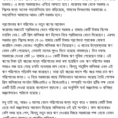
দরকার। এ জন্য সরকারকেও এগিয়ে আসতে হবে। করোনার শুরু থেকে সরকার এ
শিল্পের জন্য অনেক সহযোগিতার হাত বাড়িয়েছে, সামনের দিনগুলোয় সরকারের এ
সহযোগিতা আমাদের আরও বেশি দরকার হবে।
প্রণোদনার ঋণ পরিশোধ ও নতুন ঋণের আবেদন
করোনার শুরুতেই শ্রমিকদের বেতন পরিশোধে সরকার ৫ হাজার কোটি টাকার বিশেষ
তহবিল দেয়। এটি শিল্প মালিকরা ঋণ হিসেবে নিয়ে শ্রমিকদের বেতন দিয়েছেন। এরপর
সরকার বৃহৎ শিল্পের জন্য যে ৩০ হাজার কোটি টাকার প্রণোদনা প্যাকেজ ঘোষণা
করেছিল সেখান থেকেও গার্মেন্টস মালিকরা ঋণ নিয়েছেন। এ খাতের উদ্যোক্তারা ঋণ
যেমন বেশি পেয়েছেন, তেমনই তাদের সুদও দিতে হয়েছে নামমাত্র। তিন দফায়
সরকারের দেওয়া মোট ১০ হাজার ৫০০ কোটি টাকার ঋণ সুবিধা পেয়েছেন তারা। এই
ঋণের টাকা দুই বছরের মধ্যে পরিশোধের কথা বলা হয়েছিল এবং ঋণ পরিশোধ করার
সময়ও শুরু হয়ে গেছে চলতি নভেম্বর মাস থেকে। কিন্তু গার্মেন্টস মালিকরা এখন এই
ঋণ পরিশোধে গড়িমসি শুরু করেছেন। তারা দুই বছরের বদলে পাঁচ বছর সময় চান ঋণ
পরিশোধের জন্য। এ নিয়ে সরকারের কাছে লিখিতভাবে আবেদনও করেছে তৈরি পোশাক
শিল্প মালিকদের সংগঠন বিজিএমইএ ও বিকেএমইএ। সম্প্রতি সংগঠন দুটির পক্ষ থেকে
একটি চিঠি দেওয়া হয়েছে বাংলাদেশ ব্যাংকে। এর অনুলিপি অর্থ মন্ত্রণালয় ও বাণিজ্য
মন্ত্রণালয়েও পাঠানো হয়েছে।
শুধু তাই নয়, আরও ৩ মাসের বেতন পরিশোধের জন্য নতুন করে ৭ হাজার কোটি টাকা
চেয়ে অর্থ মন্ত্রণালয়ে আবেদন দিয়েছে মালিকদের ওই দুই সংগঠন। মাস খানেকেরও
বেশি সময় হয়ে গেল, কিন্তু নতুন করে ঋণ দেওয়ার বিষয়ে সরকারের পক্ষ থেকে তেমন
একটি সাড়া পাচ্ছেন না গার্মেন্টস মালিকরা।