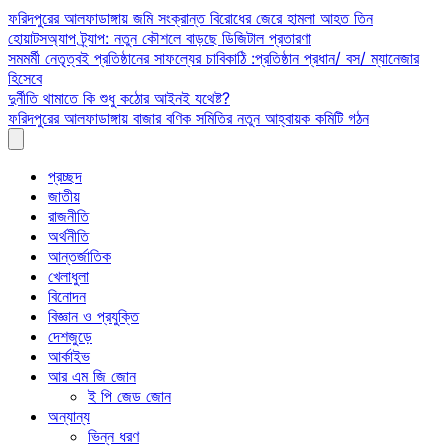
Skip
ফরিদপুরের আলফাডাঙ্গায় জমি সংক্রান্ত বিরোধের জেরে হামলা আহত তিন
to
হোয়াটসঅ্যাপ ট্র্যাপ: নতুন কৌশলে বাড়ছে ডিজিটাল প্রতারণা
content
সমমর্মী নেতৃত্বই প্রতিষ্ঠানের সাফল্যের চাবিকাঠি :প্রতিষ্ঠান প্রধান/ বস/ ম্যানেজার
হিসেবে
দুর্নীতি থামাতে কি শুধু কঠোর আইনই যথেষ্ট?
ফরিদপুরের আলফাডাঙ্গায় বাজার বণিক সমিতির নতুন আহ্বায়ক কমিটি গঠন
প্রচ্ছদ
জাতীয়
রাজনীতি
অর্থনীতি
আন্তর্জাতিক
খেলাধুলা
বিনোদন
বিজ্ঞান ও প্রযুক্তি
দেশজুড়ে
আর্কাইভ
আর এম জি জোন
ই পি জেড জোন
অন্যান্য
ভিন্ন ধরণ