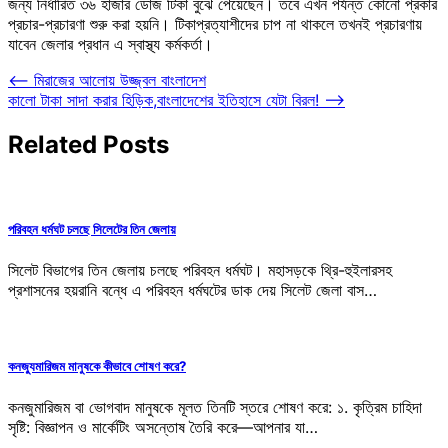
জন্য নির্ধারিত ৩৬ হাজার ডোজ টিকা বুঝে পেয়েছেন। তবে এখন পর্যন্ত কোনো প্রকার
প্রচার-প্রচারণা শুরু করা হয়নি। টিকাপ্রত্যাশীদের চাপ না থাকলে তখনই প্রচারণায়
যাবেন জেলার প্রধান এ স্বাস্থ্য কর্মকর্তা।
Post
⟵
মিরাজের আলোয় উজ্জ্বল বাংলাদেশ
কালো টাকা সাদা করার হিড়িক,বাংলাদেশের ইতিহাসে যেটা বিরল!
⟶
navigation
Related Posts
পরিবহন ধর্মঘট চলছে সিলেটের তিন জেলায়
সিলেট বিভাগের তিন জেলায় চলছে পরিবহন ধর্মঘট। মহাসড়কে থ্রি-হুইলারসহ
প্রশাসনের হয়রানি বন্ধে এ পরিবহন ধর্মঘটের ডাক দেয় সিলেট জেলা বাস…
কনজ্যুমারিজম মানুষকে কীভাবে শোষণ করে?
কনজুমারিজম বা ভোগবাদ মানুষকে মূলত তিনটি স্তরে শোষণ করে: ১. কৃত্রিম চাহিদা
সৃষ্টি: বিজ্ঞাপন ও মার্কেটিং অসন্তোষ তৈরি করে—আপনার যা…