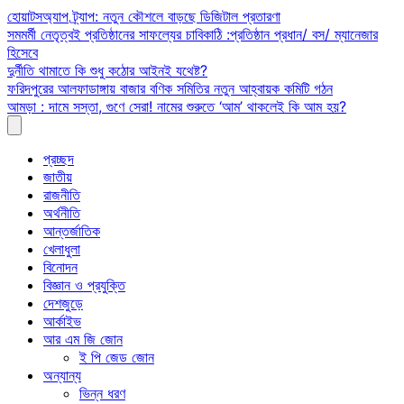
Skip
হোয়াটসঅ্যাপ ট্র্যাপ: নতুন কৌশলে বাড়ছে ডিজিটাল প্রতারণা
to
সমমর্মী নেতৃত্বই প্রতিষ্ঠানের সাফল্যের চাবিকাঠি :প্রতিষ্ঠান প্রধান/ বস/ ম্যানেজার
content
হিসেবে
দুর্নীতি থামাতে কি শুধু কঠোর আইনই যথেষ্ট?
ফরিদপুরের আলফাডাঙ্গায় বাজার বণিক সমিতির নতুন আহ্বায়ক কমিটি গঠন
আমড়া : দামে সস্তা, গুণে সেরা! নামের শুরুতে ‘আম’ থাকলেই কি আম হয়?
প্রচ্ছদ
জাতীয়
রাজনীতি
অর্থনীতি
আন্তর্জাতিক
খেলাধুলা
বিনোদন
বিজ্ঞান ও প্রযুক্তি
দেশজুড়ে
আর্কাইভ
আর এম জি জোন
ই পি জেড জোন
অন্যান্য
ভিন্ন ধরণ