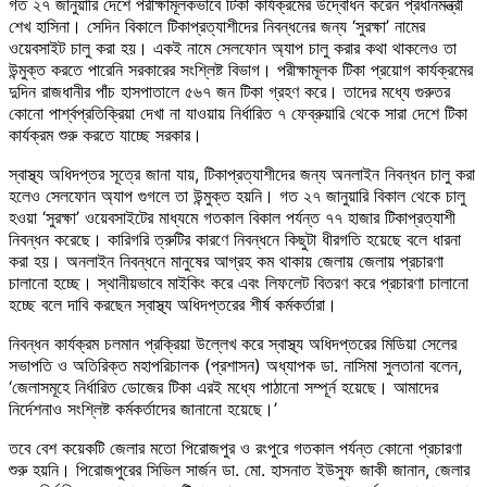
গত ২৭ জানুয়ারি দেশে পরীক্ষামূলকভাবে টিকা কার্যক্রমের উদ্বোধন করেন প্রধানমন্ত্রী
শেখ হাসিনা। সেদিন বিকালে টিকাপ্রত্যাশীদের নিবন্ধনের জন্য ‘সুরক্ষা’ নামের
ওয়েবসাইট চালু করা হয়। একই নামে সেলফোন অ্যাপ চালু করার কথা থাকলেও তা
উন্মুক্ত করতে পারেনি সরকারের সংশ্লিষ্ট বিভাগ। পরীক্ষামূলক টিকা প্রয়োগ কার্যক্রমের
দুদিন রাজধানীর পাঁচ হাসপাতালে ৫৬৭ জন টিকা গ্রহণ করে। তাদের মধ্যে গুরুতর
কোনো পার্শ্বপ্রতিক্রিয়া দেখা না যাওয়ায় নির্ধারিত ৭ ফেব্রুয়ারি থেকে সারা দেশে টিকা
কার্যক্রম শুরু করতে যাচ্ছে সরকার।
স্বাস্থ্য অধিদপ্তর সূত্রে জানা যায়, টিকাপ্রত্যাশীদের জন্য অনলাইন নিবন্ধন চালু করা
হলেও সেলফোন অ্যাপ গুগলে তা উন্মুক্ত হয়নি। গত ২৭ জানুয়ারি বিকাল থেকে চালু
হওয়া ‘সুরক্ষা’ ওয়েবসাইটের মাধ্যমে গতকাল বিকাল পর্যন্ত ৭৭ হাজার টিকাপ্রত্যাশী
নিবন্ধন করেছে। কারিগরি ত্রুটির কারণে নিবন্ধনে কিছুটা ধীরগতি হয়েছে বলে ধারনা
করা হয়। অনলাইন নিবন্ধনে মানুষের আগ্রহ কম থাকায় জেলায় জেলায় প্রচারণা
চালানো হচ্ছে। স্থানীয়ভাবে মাইকিং করে এবং লিফলেট বিতরণ করে প্রচারণা চালানো
হচ্ছে বলে দাবি করছেন স্বাস্থ্য অধিদপ্তরের শীর্ষ কর্মকর্তারা।
নিবন্ধন কার্যক্রম চলমান প্রক্রিয়া উল্লেখ করে স্বাস্থ্য অধিদপ্তরের মিডিয়া সেলের
সভাপতি ও অতিরিক্ত মহাপরিচালক (প্রশাসন) অধ্যাপক ডা. নাসিমা সুলতানা বলেন,
‘জেলাসমূহে নির্ধারিত ডোজের টিকা এরই মধ্যে পাঠানো সম্পূর্ন হয়েছে। আমাদের
নির্দেশনাও সংশ্লিষ্ট কর্মকর্তাদের জানানো হয়েছে।’
তবে বেশ কয়েকটি জেলার মতো পিরোজপুর ও রংপুরে গতকাল পর্যন্ত কোনো প্রচারণা
শুরু হয়নি। পিরোজপুরের সিভিল সার্জন ডা. মো. হাসনাত ইউসুফ জাকী জানান, জেলার