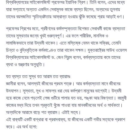
বিশ্ববিদ্যালয়ের সাইকোলজিস্ট প্রফেসর ইয়ানিক গ্রিপ। তিনি বলেন, এদের মধ্যে
যারা সপ্তাহে অন্তত একদিন সেবামূলক কাজে ব্যস্ত ছিলেন, অন্যদের তুলনায়
তাদের বয়সজনিত স্মৃতিভ্রষ্টতায় আক্রান্ত হওয়ার ঝুঁকি কমেছে প্রায় আড়াই গুণ।
প্রফেসর গ্রিপের মতে, প্রবীণদের কর্মসম্পৃক্ততা বিশেষত সেবাধর্মী কাজে ব্যস্ততা
তাদের সুস্থতার জন্যে খুবই গুরুত্বপূর্ণ। এর ফলে শারীরিক, মানসিক ও
সামাজিকভাবে তারা উদ্যমী থাকেন। এতে মস্তিষ্ক যেমন থাকে সক্রিয়, তেমনি
চিন্তা ও বুদ্ধিবৃত্তিক কর্মকাণ্ডেও তারা থাকেন সক্ষম। যুক্তরাষ্ট্রের সাউথ ওয়েলস
বিশ্ববিদ্যালয়ের সাইকোলজিস্ট ড. জেন প্রিন্স বলেন, কর্মব্যস্ততায় কমে তাদের
ব্যথা ও যন্ত্রণার অনুভূতি।
যত ব্যস্ত তত সুস্থ যত আরাম তত ব্যারামঃ
জ্ঞানীরা বলেন, আলস্যই জীবনের প্রথম শত্রু। আর কর্মব্যস্ততা মানে জীবনের
উদযাপন। সুস্থতা, সুখ ও সাফল্য ধরা দেয় কর্মপ্রাণ মানুষের ভাগ্যেই। উদ্যমী
হয়ে কাজে নেমে পড়লেই লেজ গুটিয়ে পালায় যত ভয়, শঙ্কা আর বিষণ্নতা। বহুমুখী
কাজের মধ্য দিয়ে তখন প্রকৃতই খুঁজে পাওয়া যায় মানবজীবনের অর্থ ও সার্থকতা।
অন্যদিকে আরামে বাড়ে শত ব্যারাম। এটাই সত্য।
এই বাক্যটি একটি বাগ্ধারা বা প্রবাদবাক্য, যা জীবনের একটি গভীর সত্যকে প্রকাশ
করে। এর অর্থ হলো: