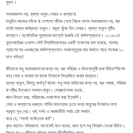
মুক্ত।
অবসরযাপন নয়, ব্যস্ত থাকুন সেবায় ও কল্যাণেঃ
দৈনন্দিন কাজের ফাঁকে বা পেশাগত জীবন শেষে নিছক অলস অবসরযাপন নয়, বরং
যতটা সম্ভব কর্মব্যস্ত থাকুন। আনন্দ খুঁজে নিন সেবায়। ব্যস্ত থাকুন সৃষ্টির
কল্যাণে। মনোদৈহিক সুস্থতার জন্যেই জরুরি এই কর্মসম্পৃক্ততা। ২০১৬-তে
যুক্তরাষ্ট্রের ওরেগন স্টেট বিশ্ববিদ্যালয়ের একটি গবেষণায় বলা হয়েছে, অবসর
গ্রহণের পর একবছরের কর্মসম্পৃক্ততাও অকালমৃত্যুর হার কমাতে পারে শতকরা ১০
ভাগ পর্যন্ত!
জীবনকে শুধু অবসরযাপনের জন্য নয়, বরং সক্রিয় ও উদ্দেশ্যমুখী রাখা উচিত*বিশেষ
করে সেবা ও কল্যাণের কাজে নিজেকে নিয়োজিত রাখার মাধ্যমে।
ব্যস্ত থাকুন, কিন্তু অর্থপূর্ণ কাজে: শুধু সময় কাটানোর জন্য নয়, বরং সমাজ, পরিবার
বা স্বীয় উন্নয়নে অবদান রাখুন। স্বেচ্ছাসেবক হওয়া,
জ্ঞান বিতরণ করা, পরিবারের দেখাশোনা করা ইত্যাদি।
সেবা ও কল্যাণের গুরুত্ব: পার্থিব সাফল্যের চেয়ে অন্য মানুষের উপকারে লাগা
প্রকৃত সুখ দেয়। ধর্ম, দর্শন ও সমাজনীতি সবই এটা সমর্থন
করে যে, “দানই সর্বোত্তম কর্ম”।
বৃদ্ধ বয়সেও সক্রিয়তা: অনেকেই মনে করেন, বয়স হলে শুধু বিশ্রাম নেওয়া উচিত।
কিন্তু মন ও শরীরকে সক্রিয় রাখলে জীবনীশক্তি বজায়