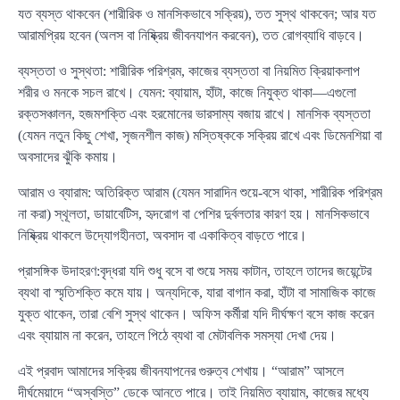
যত ব্যস্ত থাকবেন (শারীরিক ও মানসিকভাবে সক্রিয়), তত সুস্থ থাকবেন; আর যত
আরামপ্রিয় হবেন (অলস বা নিষ্ক্রিয় জীবনযাপন করবেন), তত রোগব্যাধি বাড়বে।
ব্যস্ততা ও সুস্থতা: শারীরিক পরিশ্রম, কাজের ব্যস্ততা বা নিয়মিত ক্রিয়াকলাপ
শরীর ও মনকে সচল রাখে। যেমন: ব্যায়াম, হাঁটা, কাজে নিযুক্ত থাকা—এগুলো
রক্তসঞ্চালন, হজমশক্তি এবং হরমোনের ভারসাম্য বজায় রাখে। মানসিক ব্যস্ততা
(যেমন নতুন কিছু শেখা, সৃজনশীল কাজ) মস্তিষ্ককে সক্রিয় রাখে এবং ডিমেনশিয়া বা
অবসাদের ঝুঁকি কমায়।
আরাম ও ব্যারাম: অতিরিক্ত আরাম (যেমন সারাদিন শুয়ে-বসে থাকা, শারীরিক পরিশ্রম
না করা) স্থূলতা, ডায়াবেটিস, হৃদরোগ বা পেশির দুর্বলতার কারণ হয়। মানসিকভাবে
নিষ্ক্রিয় থাকলে উদ্যোগহীনতা, অবসাদ বা একাকিত্ব বাড়তে পারে।
প্রাসঙ্গিক উদাহরণ:বৃদ্ধরা যদি শুধু বসে বা শুয়ে সময় কাটান, তাহলে তাদের জয়েন্টের
ব্যথা বা স্মৃতিশক্তি কমে যায়। অন্যদিকে, যারা বাগান করা, হাঁটা বা সামাজিক কাজে
যুক্ত থাকেন, তারা বেশি সুস্থ থাকেন। অফিস কর্মীরা যদি দীর্ঘক্ষণ বসে কাজ করেন
এবং ব্যায়াম না করেন, তাহলে পিঠে ব্যথা বা মেটাবলিক সমস্যা দেখা দেয়।
এই প্রবাদ আমাদের সক্রিয় জীবনযাপনের গুরুত্ব শেখায়। “আরাম” আসলে
দীর্ঘমেয়াদে “অস্বস্তি” ডেকে আনতে পারে। তাই নিয়মিত ব্যায়াম, কাজের মধ্যে