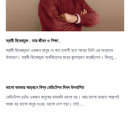
স্বামী বিবেকানন্দ : তার জীবন ও শিক্ষা .
স্বামী বিবেকানন্দ! একজন মানুষ যে কত ত্যাগী হতে পারেন তিনি এর অন্যতম
উদাহরণ। স্বামী বিবেকানন্দ অর্থবিত্তের মধ্যে জন্মগ্রহণ করেছিলেন। কিন্তু…
ভালো ভাবনার আহ্বানে বিশ্ব মেডিটেশন দিবস উদযাপিত
মেডিটেশন চর্চায় একজন মানুষের ভাবনাটা ভালো হয়। আর ভালো ভাবতে পারলেই
সহজ হয় ভালো মানুষ হওয়া, ভালো দেশ গড়া। তাই…