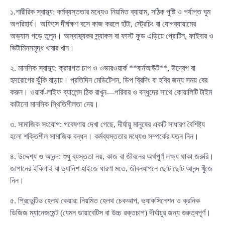
১.শারীরিক স্বাস্থ্য: কর্মব্যস্ততার মধ্যেও নিয়মিত ব্যায়াম, সঠিক পুষ্টি ও পর্যাপ্ত ঘুম
অপরিহার্য। অফিসে দীর্ঘক্ষণ বসে কাজ করলে হাঁটা, স্ট্রেচিং বা যোগব্যায়ামের
অভ্যাস গড়ে তুলুন। অস্বাস্থ্যকর স্ন্যাকস বা ফাস্ট ফুড এড়িয়ে প্রোটিন, ফাইবার ও
ভিটামিনসমৃদ্ধ খাবার খান।
২. মানসিক স্বাস্থ্য: ক্রমাগত চাপ ও ওভারওয়ার্ক **বার্নআউট**, উদ্বেগ বা
হৃদরোগের ঝুঁকি বাড়ায়। প্রতিদিন মেডিটেশন, ডিপ ব্রিদিং বা হবির জন্য সময় বের
করুন। ওয়ার্ক-লাইফ ব্যালেন্স ঠিক রাখুন—পরিবার ও বন্ধুদের সাথে কোয়ালিটি টাইম
কাটানো মানসিক স্থিতিশীলতা দেয়।
৩. সামাজিক সংযোগ: গবেষণায় দেখা গেছে, দীর্ঘায়ু মানুষের একটি সাধারণ বৈশিষ্ট্য
হলো শক্তিশীল সামাজিক বন্ধন। কর্মব্যস্ততার মধ্যেও সম্পর্কের যত্ন নিন।
৪. উদ্দেশ্য ও আনন্দ: শুধু ব্যস্ততা নয়, কাজ বা জীবনের অর্থপূর্ণ লক্ষ্য থাকা জরুরি।
জাপানের ইকিগাই বা ড্যানিশ হাইজে ধারণা মতে, জীবনযাপনে ছোট ছোট আনন্দ খুঁজে
নিন।
৫. প্রিভেন্টিভ হেলথ কেয়ার: নিয়মিত হেলথ চেকআপ, ভ্যাকসিনেশন ও ক্রনিক
ডিজিজ ম্যানেজমেন্ট (যেমন ডায়াবেটিস বা উচ্চ রক্তচাপ) দীর্ঘায়ুর জন্য গুরুত্বপূর্ণ।