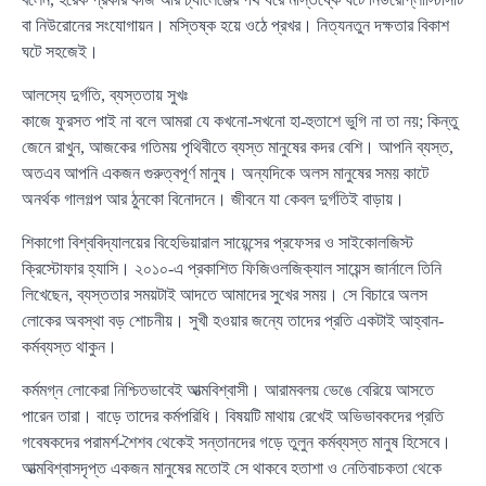
বা নিউরোনের সংযোগায়ন। মস্তিষ্ক হয়ে ওঠে প্রখর। নিত্যনতুন দক্ষতার বিকাশ
ঘটে সহজেই।
আলস্যে দুর্গতি, ব্যস্ততায় সুখঃ
কাজে ফুরসত পাই না বলে আমরা যে কখনো-সখনো হা-হুতাশে ভুগি না তা নয়; কিন্তু
জেনে রাখুন, আজকের গতিময় পৃথিবীতে ব্যস্ত মানুষের কদর বেশি। আপনি ব্যস্ত,
অতএব আপনি একজন গুরুত্বপূর্ণ মানুষ। অন্যদিকে অলস মানুষের সময় কাটে
অনর্থক গালগল্প আর ঠুনকো বিনোদনে। জীবনে যা কেবল দুর্গতিই বাড়ায়।
শিকাগো বিশ্ববিদ্যালয়ের বিহেভিয়ারাল সায়েন্সের প্রফেসর ও সাইকোলজিস্ট
ক্রিস্টোফার হ্যাসি। ২০১০-এ প্রকাশিত ফিজিওলজিক্যাল সায়েন্স জার্নালে তিনি
লিখেছেন, ব্যস্ততার সময়টাই আদতে আমাদের সুখের সময়। সে বিচারে অলস
লোকের অবস্থা বড় শোচনীয়। সুখী হওয়ার জন্যে তাদের প্রতি একটাই আহ্বান-
কর্মব্যস্ত থাকুন।
কর্মমগ্ন লোকেরা নিশ্চিতভাবেই আত্মবিশ্বাসী। আরামবলয় ভেঙে বেরিয়ে আসতে
পারেন তারা। বাড়ে তাদের কর্মপরিধি। বিষয়টি মাথায় রেখেই অভিভাবকদের প্রতি
গবেষকদের পরামর্শ-শৈশব থেকেই সন্তানদের গড়ে তুলুন কর্মব্যস্ত মানুষ হিসেবে।
আত্মবিশ্বাসদৃপ্ত একজন মানুষের মতোই সে থাকবে হতাশা ও নেতিবাচকতা থেকে