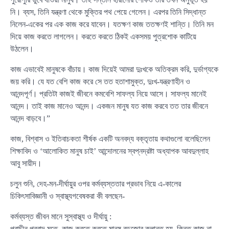
নি। ব্যস, তিনি যন্ত্রণা থেকে মুক্তির পথ পেয়ে গেলেন। এরপর তিনি সিদ্ধান্ত
নিলেন-একের পর এক কাজ করে যাবেন। যতক্ষণ কাজ ততক্ষণই শান্তি। তিনি মন
দিয়ে কাজ করতে লাগলেন। করতে করতে ঠিকই একসময় পুত্রশোক কাটিয়ে
উঠলেন।
কাজ এভাবেই মানুষকে বাঁচায়। কাজ দিয়েই আমরা দুঃখকে অতিক্রম করি, দুর্ভাগ্যকে
জয় করি। যে যত বেশি কাজ করে সে তত হতাশামুক্ত, দুঃখ-যন্ত্রণাহীন ও
আনন্দপূর্ণ। প্রতিটা কাজই জীবনে কমবেশি সাফল্য নিয়ে আসে। সাফল্য মানেই
আনন্দ। তাই কাজ মানেও আনন্দ। একজন মানুষ যত কাজ করবে তত তার জীবনে
আনন্দ বাড়বে।”
কাজ, বিশ্বাস ও ইতিবাচকতা শীর্ষক একটি অনবদ্য বক্তৃতায় কথাগুলো বলেছিলেন
শিক্ষাবিদ ও ‘আলোকিত মানুষ চাই’ আন্দোলনের স্বপ্নদ্রষ্টা অধ্যাপক আবদুল্লাহ
আবু সায়ীদ।
চলুন শুনি, দেহ-মন-দীর্ঘায়ুর ওপর কর্মব্যস্ততার প্রভাব নিয়ে এ-কালের
চিকিৎসাবিজ্ঞানী ও স্বাস্থ্যগবেষকরা কী বলছেন-
কর্মব্যস্ত জীবন মানে সুস্বাস্থ্য ও দীর্ঘায়ু :
প্রাচীন প্রবাদ মতে, কাজ করতে করতে মানুষ বড়জোর ক্লান্ত হয়, কিন্তু কাজ না