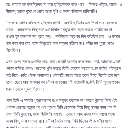
হয়, তাহলে তা ক্লান্তিকর না হয়ে তৃপ্তিদায়ক হতে পারে। নিজের শক্তি, আবেগ ও
সীমাবদ্ধতাকে বুঝে নেওয়াই হলো সুখী ও সফল জীবনের চাবিকাঠি।
“ডেল কার্নেগির বইতে পড়েছিলাম গল্পটা। একটি দুর্ঘটনায় এক পিতা তার ছেলেকে
হারান। ভদ্রলোক কিছুতেই এই নিদারুণ মৃত্যুশোক সহ্য করতে পারছিলেন না।
খাওয়া ঘুম কাজকর্ম সব প্রায় বন্ধ। মর্মান্তিক যন্ত্রণায় দিন কাটছিল তার। এ কষ্টের
ভার বহন করা তার পক্ষে কিছুতেই আর সম্ভব হচ্ছিল না। শরীর-মন পুরো ভেঙে
গিয়েছিল।
এমন দুঃসহ সময়ে একদিন তার ছোট্ট মেয়েটি আবদার করে বসল- বাবা, আমাকে একটা
নৌকা বানিয়ে দেবে? মেয়েকে খুশি করতে তিনি একটানা কয়েক ঘণ্টা কঠোর পরিশ্রমে
কাঠ দিয়ে একটা নৌকা বানালেন। নৌকাটি মেয়ের হাতে তুলে দিতে গিয়েই তার মনে
হলো, ছেলে মারা যাওয়ার পর নৌকা বানানোর এই কয়েকটি ঘণ্টাই তিনি পুত্রশোকের
যন্ত্রণা থেকে মুক্ত ছিলেন।
কেন তিনি এ সময়টা পুত্রশোকের দুঃখ অনুভব করলেন না? কারণ খুঁজতে গিয়ে টের
পেলেন ছেলের মৃত্যুর পর এই প্রথম তিনি ছেলেকে নিয়ে কিছু ভাবার সময় পান নি।
তখন তিনি বুঝলেন, কাজ জিনিসটা এমনই। কোনো কাজ করার সময় কারো পক্ষে
অন্য কিছু ভাবা সম্ভব নয়। নৌকা তৈরির সময় তিনি ছিলেন ঐ কাজটার মধ্যে
পুরোপুরি ডুবে যাওয়া মানুষ। তাই সন্তান হারানোর শোকও তার তখন অনুভূত হয়