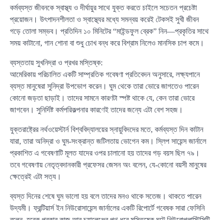
কর্মব্যস্ত জীবনকে স্বাস্থ্য ও দীর্ঘায়ুর সাথে যুক্ত করতে চাইলে সচেতন প্রচেষ্টা
প্রয়োজন। উৎপাদনশীলতা ও স্বাস্থ্যের মধ্যে সমন্বয় করেই টেকসই সুখী জীবন
গড়ে তোলা সম্ভব। প্রতিদিন ১০ মিনিটের “মাইন্ডফুল ব্রেক” নিন—প্রকৃতির সাথে
সময় কাটানো, গান শোনা বা শুধু চোখ বন্ধ করে বিশ্রাম নিলেও মানসিক চাপ কমে।
ব্যস্ততায় সুখনিদ্রা ও প্রখর মস্তিষ্ক:
আমেরিকায় পরিচালিত একটি সাম্প্রতিক গবেষণা প্রতিবেদন অনুসারে, লক্ষ্যপানে
ব্যস্ত মানুষেরা সুনিদ্রা উপভোগ করেন। ঘুম থেকে তারা ভোরে জাগতেও পারেন
কোনো জড়তা ছাড়াই। তাদের সামনে কারণটা স্পষ্ট থাকে যে, কেন তারা ভোরে
জাগবেন। সুনির্দিষ্ট কর্মপরিকল্পনার কারণেই তাদের জন্যে এটা বেশ সহজ।
যুক্তরাষ্ট্রের নর্থওয়েস্টার্ন বিশ্ববিদ্যালয়ের স্নায়ুবিদদের মতে, কর্মব্যস্ত দিন কাটান
যারা, তারা অনিদ্রা ও ঘুম-সংক্রান্ত জটিলতায় ভোগেন কম। স্লিপ সায়েন্স জার্নালে
প্রকাশিত এ গবেষণাটি মূলত যাদের ওপর চালানো হয় তাদের গড় বয়স ছিল ৭৯।
তবে গবেষণায় নেতৃত্বদানকারী প্রফেসর জেসন অং বলেন, যে-কোনো বয়সী মানুষের
ক্ষেত্রেই এটা সত্য।
ব্যস্ত দিনের শেষে ঘুম ভালো হয় বলে তাদের মনও থাকে সতেজ। থাকতে পারেন
উদ্যমী। ফ্রন্টিয়ার্স ইন নিউরোসায়েন্স জার্নালের একটি রিপোর্টে গবেষক সারা ফেসিনি
বলেন, হরেক প্রকার কাজ আর চ্যালেঞ্জের পথ ধরে মস্তিষ্কে ঘটে নিউরোপ্লাস্টিসিটি