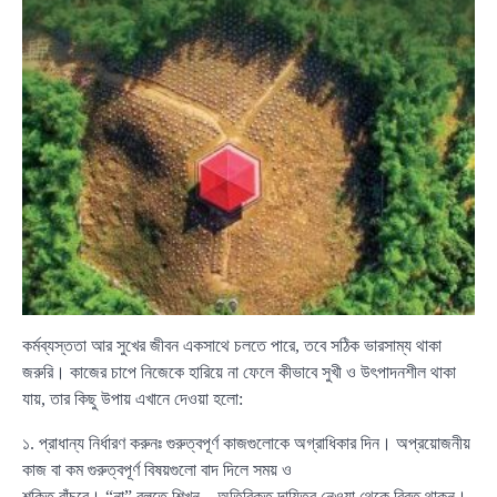
কর্মব্যস্ততা আর সুখের জীবন একসাথে চলতে পারে, তবে সঠিক ভারসাম্য থাকা
জরুরি। কাজের চাপে নিজেকে হারিয়ে না ফেলে কীভাবে সুখী ও উৎপাদনশীল থাকা
যায়, তার কিছু উপায় এখানে দেওয়া হলো:
১. প্রাধান্য নির্ধারণ করুনঃ গুরুত্বপূর্ণ কাজগুলোকে অগ্রাধিকার দিন। অপ্রয়োজনীয়
কাজ বা কম গুরুত্বপূর্ণ বিষয়গুলো বাদ দিলে সময় ও
শক্তি বাঁচবে। “না” বলতে শিখুন—অতিরিক্ত দায়িত্ব নেওয়া থেকে বিরত থাকুন।