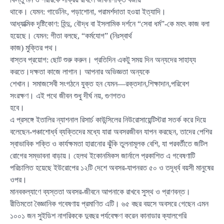
থাকে। যেমন: গার্ডেনিং, পড়াশোনা, পরামর্শদাতা হওয়া ইত্যাদি।
আধ্যাত্মিক দৃষ্টিকোণ: হিন্দু, বৌদ্ধ বা ইসলামিক দর্শনে “সেবা ধর্ম”-কে মহৎ কাজ বলা
হয়েছে। যেমন: গীতা বলছে, “কর্মযোগ” (নিঃস্বার্থ
কাজ) মুক্তির পথ।
বাস্তব প্রয়োগ: ছোট শুরু করুন। প্রতিদিন একটু সময় দিন অন্যদের সাহায্য
করতে।দক্ষতা কাজে লাগান। আপনার অভিজ্ঞতা অন্যকে
শেখান। সমাজসেবী সংগঠনে যুক্ত হন যেমন—রক্তদান,শিক্ষাদান,পরিবেশ
সংরক্ষণ। এই পথে জীবন শুধু দীর্ঘ নয়, গুণগতও
হবে।
এ প্রসঙ্গে ইতালির ন্যাশনাল রিসার্চ কাউন্সিলের নিউরোসায়েন্টিস্টরা সতর্ক করে দিয়ে
বলেছেন-পঞ্চাশোর্ধ্ব ব্যক্তিদের মধ্যে যারা অবসরজীবন যাপন করছেন, তাদের পেশির
স্বাভাবিক শক্তি ও কার্যক্ষমতা হারানোর ঝুঁকি তুলনামূলক বেশি, যা পরবর্তীতে জটিল
রোগের সম্ভাবনা বাড়ায়। হেলথ ইকোনমিকস জার্নালে প্রকাশিত এ গবেষণাটি
পরিচালিত হয়েছে ইউরোপের ১২টি দেশে অবসর-যাপনরত ৫০ ও তদূর্ধ্ব বয়সী মানুষের
ওপর।
মানবকল্যাণে ব্যস্ততা অবসর-জীবনে আপনাকে রাখবে সুস্থ ও প্রাণবন্ত।
রীতিমতো বৈজ্ঞানিক গবেষণায় প্রমাণিত এটি। ৬৫ বছর বয়সে অবসরে গেছেন এমন
১০০১ জন সুইডিশ নাগরিককে দুবছর পর্যবেক্ষণ করেন কানাডার ক্যালগেরি