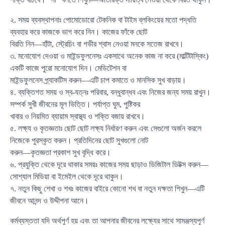
২. সময় ব্যবস্থাপনাঃ পোমোডোরো টেকনিক বা টাইম ব্লকিংয়ের মতো পদ্ধতি
ব্যবহার করে কাজকে ভাগ করে নিন। কাজের ফাঁকে ছোট
বিরতি নিন—হাঁটা, স্ট্রেচিং বা গভীর শ্বাস নেওয়া মনকে সতেজ রাখবে।
৩. মনোযোগ দেওয়া ও মাইন্ডফুলনেসঃ একসাথে অনেক কাজ না করে (মাল্টিটাস্কিং)
একটি কাজে পুরো মনোযোগ দিন। মেডিটেশন বা
মাইন্ডফুলনেস প্র্যাকটিস করুন—এটি চাপ কমাতে ও মানসিক সুখ বাড়ায়।
৪. ব্যক্তিগত সময় ও স্ব-যত্নঃ পরিবার, বন্ধুবান্ধব এবং নিজের জন্য সময় রাখুন।
সম্পর্ক সুখী জীবনের মূল ভিত্তি। পর্যাপ্ত ঘুম, পুষ্টিকর
খাবার ও নিয়মিত ব্যায়াম স্বাস্থ্য ও শক্তি বজায় রাখবে।
৫. লক্ষ্য ও কৃতজ্ঞতাঃ ছোট ছোট লক্ষ্য নির্ধারণ করুন এবং সেগুলো অর্জন করলে
নিজেকে পুরস্কৃত করুন। প্রতিদিনের ছোট সুখগুলো নোট
করুন—কৃতজ্ঞতা প্রকাশ সুখ বৃদ্ধি করে।
৬. প্রযুক্তি থেকে দূরে থাকার সময়ঃ কাজের সময় ছাড়াও ডিজিটাল ডিটক্স করুন—
সোশ্যাল মিডিয়া বা ইমেইল থেকে দূরে থাকুন।
৭. নতুন কিছু শেখা ও শখঃ কাজের বাইরে কোনো শখ বা নতুন দক্ষতা শিখুন—এটি
জীবনে আনন্দ ও উদ্দীপনা আনে।
কর্মব্যস্ততা যদি অর্থপূর্ণ হয় এবং তা আপনার জীবনের লক্ষ্যের সাথে সামঞ্জস্যপূর্ণ