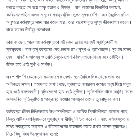
করতে করতে সে হয়ে পড়ে হতাশ ও বিষণ্ন। হাল আমলের বিজ্ঞানীরা বলছেন,
কর্মব্যস্ততাহীন অলস মানুষের স্বাস্থ্যঝুঁকিও তুলনামূলক বেশি। আর দৈনন্দিন রুটিন
অনুসারে কর্মব্যস্ত সময় পার করেন যারা, তারা অপেক্ষাকৃত সুস্থ জীবনযাপন করেন।
বাড়ে তাদের দীর্ঘায়ুর সম্ভাবনা।
তারা বলছেন, আনন্দময় কর্মব্যস্ততা শরীর-মন দুয়ের জন্যেই স্বস্তিদায়ী ও
স্বাস্থ্যকর। ফলপ্রসূ ব্যস্ততা দেহ-মনকে রাখে সুস্থ ও প্রাণোচ্ছল। দূর হয় মনের
মেঘ। যাবতীয় আলস্য ও নেতিচিন্তা-হতাশা-বিষণ্নতাকে বিদায় করে ঝেঁটিয়ে।
জীবন হয়ে ওঠে সুখী ও সার্থক।
এর পাশাপাশি যে-কোনো সমস্যা মোকাবেলায় মনোদৈহিক দিক থেকে তারা হন
অধিকতর সক্ষম। গবেষণায় দেখা গেছে, ক্রমাগত নানারকম কাজের মধ্য দিয়ে মানুষ
হয়ে ওঠে বাস্তববাদী। বুদ্ধিমত্তা হয়ে ওঠে সুতীক্ষ্ণ। স্মৃতিশক্তি থাকে অটুট। ফলে
বয়সজনিত স্মৃতিভ্রষ্টতায় আক্রান্ত হওয়ার আশঙ্কা তাদের তুলনামূলক কম।
কর্মব্যস্ত জীবন নিশ্চিতভাবে উৎপাদনশীলতা ও আর্থিক স্থিতিশীলতা আনতে পারে,
কিন্তু এটি স্বয়ংক্রিয়ভাবে সুস্বাস্থ্য বা দীর্ঘায়ু নিশ্চিত করে না। বরং, কর্মব্যস্ততার
মধ্যে স্বাস্থ্যকর অভ্যাস ও জীবনযাপনের ভারসাম্য বজায় রাখাই আসল চ্যালেঞ্জ।
নিচে কিছু বিষয় উল্লেখ করা হলো: