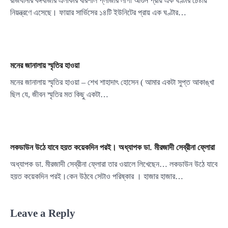
রাজধানীর বঙ্গবাজার এলাকার বরিশাল প্লাজার লাগা আগুন প্রায় এক ঘণ্টার চেষ্টায়
নিয়ন্ত্রণে এসেছে। ফায়ার সার্ভিসের ১৪টি ইউনিটের প্রায় এক ঘণ্টার…
মনের জানালায় স্মৃতির হাওয়া
মনের জানালায় স্মৃতির হাওয়া – শেখ শাহাদাৎ হোসেন ( আমার একটা সুপ্ত আকাঙ্খা
ছিল যে, জীবন স্মৃতির মত কিছু একটা…
লকডাউন উঠে যাবে হয়ত কয়েকদিন পরই। অধ্যাপক ডা. মীরজাদী সেব্রীনা ফ্লোরা
অধ্যাপক ডা. মীরজাদী সেব্রীনা ফ্লোরা তার ওয়ালে লিখেছেন… লকডাউন উঠে যাবে
হয়ত কয়েকদিন পরই।কেন উঠবে সেটাও পরিষ্কার । হাজার হাজার…
Leave a Reply