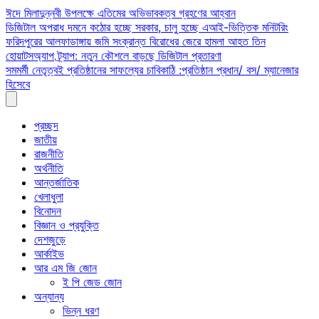
Skip
ঈদে মিলাদুন্নবী উপলক্ষে এতিমের অভিভাবকত্ব গ্রহণের আহ্বান
to
ডিজিটাল অপরাধ দমনে কঠোর হচ্ছে সরকার, চালু হচ্ছে এআই-ভিত্তিক মনিটরিং
content
ফরিদপুরের আলফাডাঙ্গায় জমি সংক্রান্ত বিরোধের জেরে হামলা আহত তিন
হোয়াটসঅ্যাপ ট্র্যাপ: নতুন কৌশলে বাড়ছে ডিজিটাল প্রতারণা
সমমর্মী নেতৃত্বই প্রতিষ্ঠানের সাফল্যের চাবিকাঠি :প্রতিষ্ঠান প্রধান/ বস/ ম্যানেজার
হিসেবে
প্রচ্ছদ
জাতীয়
রাজনীতি
অর্থনীতি
আন্তর্জাতিক
খেলাধুলা
বিনোদন
বিজ্ঞান ও প্রযুক্তি
দেশজুড়ে
আর্কাইভ
আর এম জি জোন
ই পি জেড জোন
অন্যান্য
ভিন্ন ধরণ