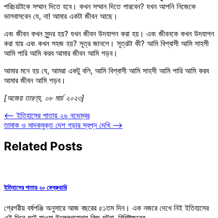
পরিচয়টাকে সম্মান দিতে হবে। কখন সম্মান দিতে পারবেন? যখন আপনি নিজেকে
ভালবাসবেন যে, না! আমার একটা জীবন আছে।
এবং জীবন কখন সুন্দর হয়? যখন জীবন উদযাপন করা হয়। এবং জীবনকে কখন উদযাপন
করা যায় এবং কখন সহজ হয়? সূত্র জানলে। সূত্রটা কী? আমি বিশ্বাসী আমি সাহসী
আমি পারি আমি করব আমার জীবন আমি গড়ব।
আমার মনে হয় যে, আমরা একটু বলি, আমি বিশ্বাসী আমি সাহসী আমি পারি আমি করব
আমার জীবন আমি গড়ব।
[অজেয় তারণ্য, ০৮ মার্চ ২০২৩]
Post
⟵
ইতিহাসের পাতায় ২৬ নভেম্বর
তামাক ও মাদকমুক্ত দেশ গড়ার স্বপ্ন দেখি
⟶
navigation
Related Posts
ইতিহাসের পাতায় ২০ ফেব্রুয়ারি
গ্রেগরীয় বর্ষপঞ্জি অনুসারে আজ বছরের ৫১তম দিন। এক নজরে দেখে নিই ইতিহাসের
এই দিনে ঘটে যাওয়া উল্লেখযোগ্য কিছু ঘটনা, বিশিষ্টজনের…