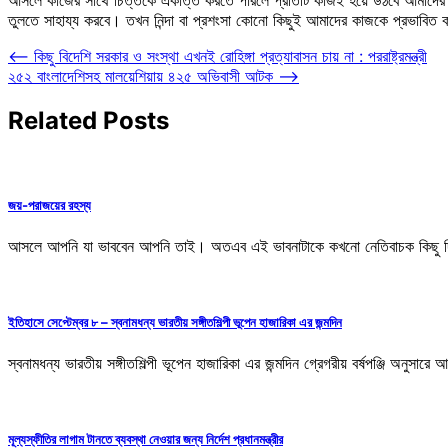
তুলতে সাহায্য করবে। তখন নিন্দা বা প্রশংসা কোনো কিছুই আমাদের কাজকে প্রভাবি
Post
⟵
কিছু বিদেশি সরকার ও সংস্থা এখনই রোহিঙ্গা প্রত্যাবাসন চায় না : পররাষ্ট্রমন্ত্রী
২৫২ বাংলাদেশিসহ মালয়েশিয়ায় ৪২৫ অভিবাসী আটক
⟶
navigation
Related Posts
জয়-পরাজয়ের রহস্য
আসলে আপনি যা ভাববেন আপনি তাই। অতএব এই ভাবনাটাকে কখনো নেতিবাচক কিছু দিয়
ইতিহাসে সেপ্টেম্বর ৮ – স্বনামধন্য ভারতীয় সঙ্গীতশিল্পী ভূপেন হাজারিকা এর জন্মদিন
স্বনামধন্য ভারতীয় সঙ্গীতশিল্পী ভূপেন হাজারিকা এর জন্মদিন গ্রেগরীয় বর্ষপঞ্জি
মূল্যস্ফীতির লাগাম টানতে ব্যবস্থা নেওয়ার জন্য নির্দেশ প্রধানমন্ত্রীর