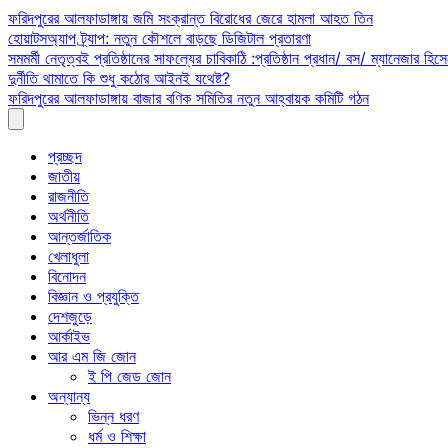
Skip
ফরিদপুরের আলফাডাঙ্গায় জমি সংক্রান্ত বিরোধের জেরে হামলা আহত তিন
to
হোয়াটসঅ্যাপ ট্র্যাপ: নতুন কৌশলে বাড়ছে ডিজিটাল প্রতারণা
content
সমমর্মী নেতৃত্বই প্রতিষ্ঠানের সাফল্যের চাবিকাঠি :প্রতিষ্ঠান প্রধান/ বস/ ম্যানেজার হিসে
দুর্নীতি থামাতে কি শুধু কঠোর আইনই যথেষ্ট?
ফরিদপুরের আলফাডাঙ্গায় বাজার বণিক সমিতির নতুন আহ্বায়ক কমিটি গঠন
প্রচ্ছদ
জাতীয়
রাজনীতি
অর্থনীতি
আন্তর্জাতিক
খেলাধুলা
বিনোদন
বিজ্ঞান ও প্রযুক্তি
দেশজুড়ে
আর্কাইভ
আর এম জি জোন
ই পি জেড জোন
অন্যান্য
ভিন্ন ধরণ
ধর্ম ও শিক্ষা