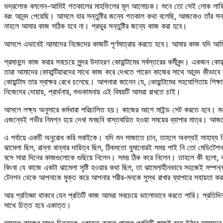
ভদ্রলোক বললেন-আমিই গতকালের মাহফিলের মূল আলোচক। শুনে তো সেই লোক লাফিয়ে 
বরং আনন্দ পেয়েছি। আসলে যার সন্তুষ্টির জন্যে গতকাল কথা বলেছি, আজকেও তাঁর 
নাহলে আমার কাজ সঠিক হবে না। প্রভুর সন্তুষ্টির জন্যে কাজ করা হবে।
আসলে এভাবেই আমাদের নিজেদের কাজটি পূর্ণমাত্রায় করতে হবে। আমার কাজ যদি আম
শ্রমানন্দে কাজ করার সবচেয়ে সুন্দর উদাহরণ কোয়ান্টামের সর্বস্তরের কর্মীবৃন্দ। একজন
তারা আমাদের কোয়ান্টিয়ারদের সাথে কাজ করে দেখতে পারেন কাজের সাথে আনন্দ কীভাবে সং
কোয়ান্টাম তার স্বাক্ষর রেখে চলেছে। আপনারা জানেন যে, কোয়ান্টামের সহযোগিতায় শিক
নিজেদের দোয়ায়, প্রার্থনায়, শুভকামনায় এই বিষয়টি আমরা রাখতে চাই।
আসলে লক্ষ্য অনুসারে কর্মধারা পরিচালিত হয়। কাজের আগে মাইন্ড সেট করতে হবে। মন
এজন্যেই গভীর নিমগ্ন হয়ে দেখা মনছবি বাস্তবায়িত হওয়া সময়ের ব্যাপার মাত্র। আজক
এ পর্যায়ে একটি অনুরোধ করি সবাইকে। যদি মন সাজাতে চান, তাহলে অবশ্যই সাহায্
ঝামেলা ছিল, রান্না বান্নার দায়িত্ব ছিল, ঠিকমতো ঘুমানোরই সময় পাই নি তো মে
বসে সারা দিনের কাজগুলোকে গুছিয়ে নিলেন। সময় ঠিক করে নিলেন। তাহলে কী হলো, ক
কিংবা যে কাজে একটা ঝামেলা সৃষ্টি হওয়ার কথা ছিল, তা ঝামেলাহীনভাবে সহজেই সম্প
টেনশন থেকে আপনাকে মুক্ত করে আপনার শরীর-মনকে সুস্থ রাখার ব্যাপারে সহায়তা ক
আর প্রতিজ্ঞা থাকবে যেন প্রতিটি কাজ আমরা সবচেয়ে ভালোভাবে করতে পারি। প্রতিদি
সাথে চিত্ত হবে একাত্ত।
আসলে কাজের সাথে চিত্তকে একাত্ত করতে পারলে প্রতিটি কাজই হয়ে উঠবে আমাদের আ