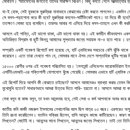
মোবাইল। স্মার্টফোনের জগতেই তাদের সারাক্ষণ বিচরণ। কিছু বলতে গেলে আত্মহত্যার হ
যা-ই হোক, সেই যুবককে মুরুব্বিরা নানাভাবে বোঝানোর চেষ্টা করতে লাগলেন। একদ
সে বলল-পড়াশোনা করে কী হবে? মুরুব্বিরা বললেন-সার্টিফিকেট পাবে। তা দিয়ে কী হ
ততক্ষণে সোজা হয়ে বসেছিল। তারপর আবার গা এলিয়ে দিয়ে বলল-তাহলে এখন কী করছ
আসলে এই শান্তি, এই ভালো থাকা, এটা ভালো থাকা নয়। এই কর্মহীন জীবনযাপন একসম
অতিরিক্ত বিশ্রাম বা ছুটি কিন্তু আমাদের সুস্থতার জন্যে সহায়ক না-ও হতে পারে । চল
সম্প্রতি একটি গবেষণা রিপোর্টে বলা হয়েছে যে, হার্ট এ্যাটাকের সবচেয়ে বেশি ঝুঁকি থা
করেছেন। এতে তারা দেখতে পান যে, সোমবার মানে ঐসব দেশে সাপ্তাহিক ছুটির পরের দিন
১৫০০০ রোগীর ওপর এই গবেষণা পরিচালিত হয়। ‘সেগমেন্ট এলিভেশন মায়োকর্ডিয়াল ইনফার
এসটিইএমআই-এর শক্তিশালী যোগাযোগ খুঁজে পেয়েছি। সোমবার এভাবে হার্ট এ্যাটাক বে
এই রিপোর্ট দিয়ে আপনি কী বোঝাতে চাইছেন? আসলে আমাদেরও ব্যাখ্যা করার তেমন কিছু
মুখোমুখি হতেন? সাধারণভাবে আমরা উত্তর দিতে পারি- হয়তো না। আসলে আমরা যা বলতে চ
সেবা বলুন বা কাজ বলুন, তা যখন আনন্দময় হবে, সেই সেবা ও কর্ম আপনাকে অমর করে 
জাতীয় কবি কাজী নজরুল ইসলামের লেখালেখির বয়স ছিল মাত্র ২৩ বছর। এরপরেও অসুস্থ 
তিনি রচনা করেছিলেন। যতদিন সক্রিয় ছিলেন, হাসি আনন্দে কাজে কাটিয়েছেন। কারণ ক
লিখতেন? মোটেই না। আনন্দের সাথে লিখতেন, আনন্দের জন্যে লিখতেন। তাই তো তিন