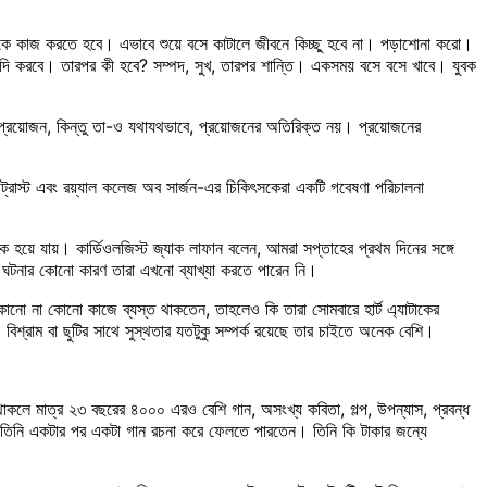
কে কাজ করতে হবে। এভাবে শুয়ে বসে কাটালে জীবনে কিচ্ছু হবে না। পড়াশোনা করো।
শাদি করবে। তারপর কী হবে? সম্পদ, সুখ, তারপর শান্তি। একসময় বসে বসে খাবে। যুবক
প্রয়োজন, কিন্তু তা-ও যথাযথভাবে, প্রয়োজনের অতিরিক্ত নয়। প্রয়োজনের
য়ার ট্রাস্ট এবং রয়্যাল কলেজ অব সার্জন-এর চিকিৎসকেরা একটি গবেষণা পরিচালনা
হয়ে যায়। কার্ডিওলজিস্ট জ্যাক লাফান বলেন, আমরা সপ্তাহের প্রথম দিনের সঙ্গে
 ঘটনার কোনো কারণ তারা এখনো ব্যাখ্যা করতে পারেন নি।
োনো না কোনো কাজে ব্যস্ত থাকতেন, তাহলেও কি তারা সোমবারে হার্ট এ্যাটাকের
শ্রাম বা ছুটির সাথে সুস্থতার যতটুকু সম্পর্ক রয়েছে তার চাইতে অনেক বেশি।
কলে মাত্র ২৩ বছরের ৪০০০ এরও বেশি গান, অসংখ্য কবিতা, গল্প, উপন্যাস, প্রবন্ধ
ই তিনি একটার পর একটা গান রচনা করে ফেলতে পারতেন। তিনি কি টাকার জন্যে