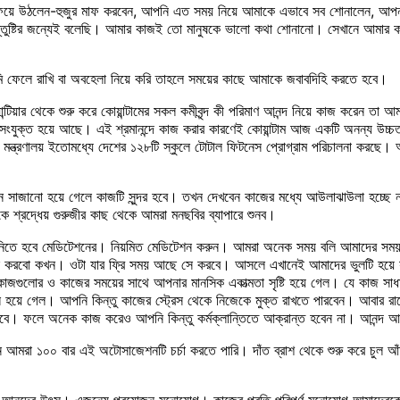
উঠলেন-হুজুর মাফ করবেন, আপনি এত সময় নিয়ে আমাকে এভাবে সব শোনালেন, আপনার তো
সন্তুষ্টির জন্যেই বলেছি। আমার কাজই তো মানুষকে ভালো কথা শোনানো। সেখানে আমার
ি ফেলে রাখি বা অবহেলা নিয়ে করি তাহলে সময়ের কাছে আমাকে জবাবদিহি করতে হবে।
 কোয়ান্টিয়ার থেকে শুরু করে কোয়ান্টামের সকল কমীবৃন্দ কী পরিমাণ আনন্দ নিয়ে কাজ করেন 
যুক্ত হয়ে আছে। এই শ্রমানন্দে কাজ করার কারণেই কোয়ান্টাম আজ একটি অনন্য উচ্চতায় উন্
্ষা মন্ত্রণালয় ইতোমধ্যে দেশের ১২৮টি স্কুলে টোটাল ফিটনেস প্রোগ্রাম পরিচালনা করছে
 সাজানো হয়ে গেলে কাজটি সুন্দর হবে। তখন দেখবেন কাজের মধ্যে আউলাঝাউলা হচ্ছে না।
ে শ্রদ্ধেয় গুরুজীর কাছ থেকে আমরা মনছবির ব্যাপারে শুনব।
য নিতে হবে মেডিটেশনের। নিয়মিত মেডিটেশন করুন। আমরা অনেক সময় বলি আমাদের সময় 
ডিটেশন করবো কখন। ওটা যার ফ্রি সময় আছে সে করবে। আসলে এখানেই আমাদের ভুলটি হয়
াজগুলোর ও কাজের সময়ের সাথে আপনার মানসিক একাত্মতা সৃষ্টি হয়ে গেল। যে কাজ সাধ
ন্ন হয়ে গেল। আপনি কিন্তু কাজের স্ট্রেস থেকে নিজেকে মুক্ত রাখতে পারবেন। আবার রা
রবে। ফলে অনেক কাজ করেও আপনি কিন্তু কর্মক্লান্তিতে আক্রান্ত হবেন না। আনন্দ 
ন আমরা ১০০ বার এই অটোসাজেশনটি চর্চা করতে পারি। দাঁত ব্রাশ থেকে শুরু করে চুল আ
নন্দের উৎস। এজন্যে প্রয়োজন মনোযোগ। কাজের প্রতি পরিপূর্ণ মনোযোগ আমাদেরকে কা