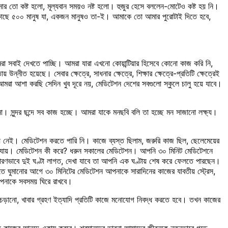
 কষ্ট হলো, মূল্যবান সময়ও নষ্ট হলো। হুজুর হেসে বললেন-মোটেও কষ্ট হয় নি।
 কাছে ৫০০ মানুষ যা, একজন মানুষও তা-ই। আমাকে তো আমার পুরোটাই দিতে হবে,
তা আমরা সবাই দেখতে পাচ্ছি। আমরা যারা এখনো কোয়ান্টিয়ার হিসেবে কোনো কাজ করি নি,
নীত হয়েছে। সেবার ক্ষেত্রে, সাধনার ক্ষেত্রে, শিক্ষার ক্ষেত্রে-প্রতিটি ক্ষেত্রেই
। আমরা আশা করছি সেদিন খুব দূরে নয়, মেডিটেশন দেশের সবগুলো স্কুলে চালু হয়ে যাবে।
 সুন্দর ছন্দে সব কাজ হচ্ছে। আমরা যাকে মনছবি বলি তা হচ্ছে মন সাজানো লক্ষ্য।
নেই। মেডিটেশন করতে পারি নি। কাজে ব্যস্ত ছিলাম, জরুরি কাজ ছিল, ছেলেমেয়ের
ে যায়। মেডিটেশন কী করে? ধরুন সকালের মেডিটেশন। আপনি ৩০ মিনিট মেডিটেশনে
ারণভাবে দুই ঘণ্টা লাগত, দেখা যাবে তা আপনি এক ঘণ্টায় শেষ করে ফেলতে পারছেন।
তে ঘুমানোর আগে ৩০ মিনিটের মেডিটেশন আপনাকে সারাদিনের কাজের যাবতীয় স্ট্রেস,
আপনাকে সবসময় ঘিরে রাখবে।
ঁচড়ানো, খাবার গ্রহণ ইত্যাদি প্রতিটি কাজে মনোযোগ নিবদ্ধ করতে হবে। তখন কাজের
জের আনন্দে একাত্ম করবে। শ্রমানন্দের ভাবনা আমাদের জীবনকে নতুনভাবে গড়ে