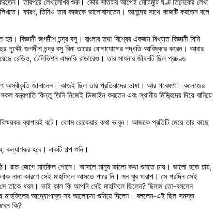
যান করতেন। তারপরে লেখালেখির শুরু। ভোর সাতটার আগেই মোটামুটি ঘণ্ট তিনেকের লেখা
ভাবে লিখতে। কারণ, তিনিও তার কাজকে ভালোবাসতেন। আনন্দের সাথে কাজটি করতেন বলে
্ঞানী জগদীশ চন্দ্র বসু। বাংলার তথা বিশ্বের একজন বিখ্যাত বিজ্ঞানী যিনি
 পূর্বেই জগদীশ চন্দ্র বসু বিনা তারের যোগাযোগের পদ্ধতি আবিষ্কার করেন। আবার
ৃত হয়েছে রেডিও, টেলিভিশন এমনকি রাডারেও। তার সাধনার জীবনটি ছিল প্রচণ্ড
গ্রহণে অস্বীকৃতি জানালেন। কাজই ছিল তার প্রতিবাদের ভাষা। আর গবেষণা। কলেজের
 যন্ত্রপাতি কিন্তু তিনি নিজেই ডিজাইন করতেন এবং স্থানীয় মিস্ত্রিদের দিয়ে বানিয়ে
 বিস্ময়কর ব্যাপারই বটে। বেগম রোকেয়ার কথা ভাবুন। আজকে প্রতিটি মেয়ে তার কাছে
, কল্যাণকর হবে। একটি গল্প শুনি।
ওঠে। রাত জেগে মাহফিল শোনে। আসলে মানুষ ভালো কথা শুনতে চায়। ভালো হতে চায়,
লোক নানা কারণে সেই মাহফিলে আসতে পারে নি। মন খুব খারাপ। সে পরদিন সেই
তো সে তাকে ধরল। ভাই কাল কি আপনি সেই মাহফিলে ছিলেন? ছিলাম তো-বললেন
ে মাহফিলের আদ্যোপান্ত সব আলোচনা শুনিয়ে দিলেন। বললেন-এই ছিল সমস্ত
লবেন কি?