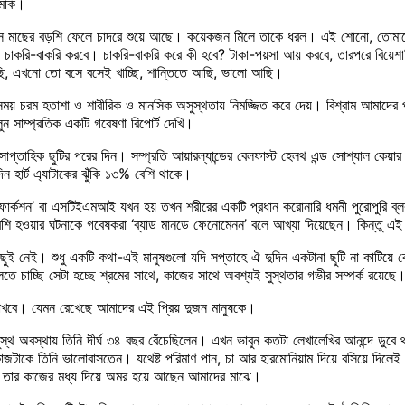
ুমকি।
িন সে মাছের বড়শি ফেলে চাদরে শুয়ে আছে। কয়েকজন মিলে তাকে ধরল। এই শোনো, তোমা
বে? চাকরি-বাকরি করবে। চাকরি-বাকরি করে কী হবে? টাকা-পয়সা আয় করবে, তারপরে বিয়ে
ি, এখনো তো বসে বসেই খাচ্ছি, শান্তিতে আছি, ভালো আছি।
য় চরম হতাশা ও শারীরিক ও মানসিক অসুস্থতায় নিমজ্জিত করে দেয়। বিশ্রাম আমাদের 
ুন সাম্প্রতিক একটি গবেষণা রিপোর্ট দেখি।
কে সাপ্তাহিক ছুটির পরের দিন। সম্প্রতি আয়ারল্যান্ডের বেলফাস্ট হেলথ এন্ড সোশ্যাল কে
 হার্ট এ্যাটাকের ঝুঁকি ১৩% বেশি থাকে।
্কশন’ বা এসটিইএমআই যখন হয় তখন শরীরের একটি প্রধান করোনারি ধমনী পুরোপুরি ব্লক 
শি হওয়ার ঘটনাকে গবেষকরা ‘ব্যাড মানডে ফেনোমেনন’ বলে আখ্যা দিয়েছেন। কিন্তু এই
ই নেই। শুধু একটি কথা-এই মানুষগুলো যদি সপ্তাহে ঐ দুদিন একটানা ছুটি না কাটিয়ে ক
াচ্ছি সেটা হচ্ছে শ্রমের সাথে, কাজের সাথে অবশ্যই সুস্থতার গভীর সম্পর্ক রয়েছে। বি
রাখবে। যেমন রেখেছে আমাদের এই প্রিয় দুজন মানুষকে।
অবস্থায় তিনি দীর্ঘ ৩৪ বছর বেঁচেছিলেন। এখন ভাবুন কতটা লেখালেখির আনন্দে ডুবে থা
াজটাকে তিনি ভালোবাসতেন। যথেষ্ট পরিমাণ পান, চা আর হারমোনিয়াম দিয়ে বসিয়ে দিলে
ি তার কাজের মধ্য দিয়ে অমর হয়ে আছেন আমাদের মাঝে।