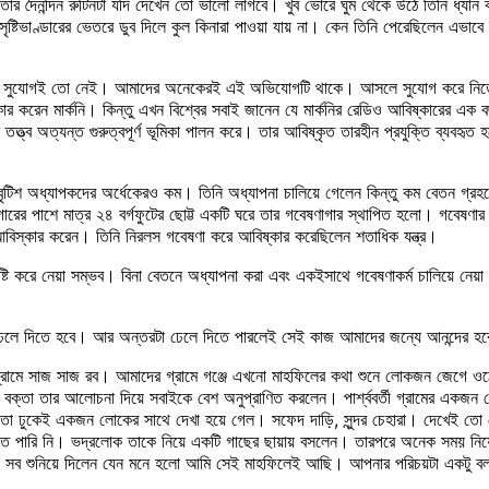
খি। তার দৈনন্দিন রুটিনটা যদি দেখেন তো ভালো লাগবে। খুব ভোরে ঘুম থেকে উঠে তিনি ধ্
 সৃষ্টিভাণ্ডারের ভেতরে ডুব দিলে কুল কিনারা পাওয়া যায় না। কেন তিনি পেরেছিলেন এ
ুযোগই তো নেই। আমাদের অনেকেরই এই অভিযোগটি থাকে। আসলে সুযোগ করে নিতে হয়। বিজ
েন মার্কনি। কিন্তু এখন বিশ্বের সবাই জানেন যে মার্কনির রেডিও আবিষ্কারের এক বছর
 তত্ত্ব অত্যন্ত গুরুত্বপূর্ণ ভূমিকা পালন করে। তার আবিষ্কৃত তারহীন প্রযুক্তি ব্যবহ
হয় বৃটিশ অধ্যাপকদের অর্ধেকেরও কম। তিনি অধ্যাপনা চালিয়ে গেলেন কিন্তু কম বেতন 
ের পাশে মাত্র ২৪ বর্গফুটের ছোট্ট একটি ঘরে তার গবেষণাগার স্থাপিত হলো। গবেষণার সকল
বিস্কার করেন। তিনি নিরলস গবেষণা করে আবিষ্কার করেছিলেন শতাধিক যন্ত্র।
টি করে নেয়া সম্ভব। বিনা বেতনে অধ্যাপনা করা এবং একইসাথে গবেষণাকর্ম চালিয়ে নেয়া
লে দিতে হবে। আর অন্তরটা ঢেলে দিতে পারলেই সেই কাজ আমাদের জন্যে আনন্দের হবে
্রামে সাজ সাজ রব। আমাদের গ্রামে গঞ্জে এখনো মাহফিলের কথা শুনে লোকজন জেগে 
া তার আলোচনা দিয়ে সবাইকে বেশ অনুপ্রাণিত করলেন। পার্শ্ববর্তী গ্রামের একজন 
 তো ঢুকেই একজন লোকের সাথে দেখা হয়ে গেল। সফেদ দাড়ি, সুন্দর চেহারা। দেখেই 
 পারি নি। ভদ্রলোক তাকে নিয়ে একটি গাছের ছায়ায় বসলেন। তারপরে অনেক সময় নিয়
ি সব শুনিয়ে দিলেন যেন মনে হলো আমি সেই মাহফিলেই আছি। আপনার পরিচয়টা একটু ব