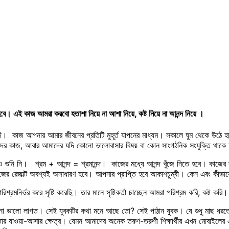
এই কাজ আমরা করবো হতাশা নিয়ে না আশা নিয়ে, কষ্ট নিয়ে না আনন্দ নিয়ে ।
কাজ আপনার আমার জীবনের প্রতিটি মুহূর্ত যাপনের মাধ্যম। সকালে ঘুম থেকে উঠে হাত মু
মাদের কাজ, আবার আমাদের যদি কোনো ভালোবাসার বিষয় বা কোন সাংগঠনিক সংযুক্তি থা
াও শুনি নি। শ্রম + আনন্দ = শ্রমানন্দ। কাজের মধ্যে আনন্দ খুঁজে নিতে হবে। কাজের
র রেজাল্ট অবশ্যই অসাধারণ হবে। আপনার প্রাপ্তি হবে আকাশচুম্বী। কেন এবং কীভাব
শ্রমনির্ভর করে সৃষ্টি করেছি। তার মানে সৃষ্টিকর্তা চাচ্ছেন আমরা পরিশ্রম করি, কষ্ট
া ভালো লাগত। সেই যুবকটির কথা মনে আছে তো? সেই পাঠান যুবক। যে শুধু মাছ ধরতো
তার যাওয়া-আসার ক্ষেত্র। যেমন আমাদের অনেক তরুণ-তরুণী শিক্ষার্থীর এখন মোবাইলের