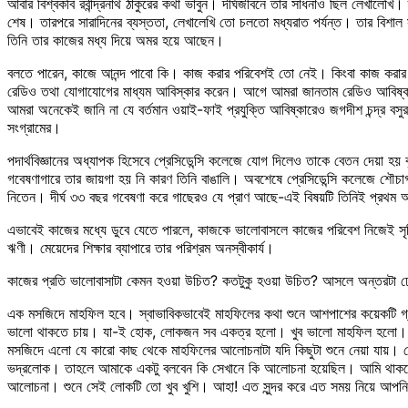
আবার বিশ্বকবি রবীন্দ্রনাথ ঠাকুরের কথা ভাবুন। দীর্ঘজীবনে তার সাধনাও ছিল লেখালে
শেষ। তারপরে সারাদিনের ব্যস্ততা, লেখালেখি তো চলতো মধ্যরাত পর্যন্ত। তার বিশাল
তিনি তার কাজের মধ্য দিয়ে অমর হয়ে আছেন।
বলতে পারেন, কাজে আনন্দ পাবো কি। কাজ করার পরিবেশই তো নেই। কিংবা কাজ করার স
রেডিও তথা যোগাযোগের মাধ্যম আবিস্কার করেন। আগে আমরা জানতাম রেডিও আবিষ্কার কর
আমরা অনেকেই জানি না যে বর্তমান ওয়াই-ফাই প্রযুক্তি আবিষ্কারেও জগদীশ চন্দ্র বসুর
সংগ্রামের।
পদার্থবিজ্ঞানের অধ্যাপক হিসেবে প্রেসিডেন্সি কলেজে যোগ দিলেও তাকে বেতন দেয়া 
গবেষণাগারে তার জায়গা হয় নি কারণ তিনি বাঙালি। অবশেষে প্রেসিডেন্সি কলেজে শৌচাগার
নিতেন। দীর্ঘ ৩৩ বছর গবেষণা করে গাছেরও যে প্রাণ আছে-এই বিষয়টি তিনিই প্রথম আ
এভাবেই কাজের মধ্যে ডুবে যেতে পারলে, কাজকে ভালোবাসলে কাজের পরিবেশ নিজেই সৃষ্
ঋণী। মেয়েদের শিক্ষার ব্যাপারে তার পরিশ্রম অনস্বীকার্য।
কাজের প্রতি ভালোবাসাটা কেমন হওয়া উচিত? কতটুকু হওয়া উচিত? আসলে অন্তরটা ঢে
এক মসজিদে মাহফিল হবে। স্বাভাবিকভাবেই মাহফিলের কথা শুনে আশপাশের কয়েকটি গ
ভালো থাকতে চায়। যা-ই হোক, লোকজন সব একত্র হলো। খুব ভালো মাহফিল হলো। বক্ত
মসজিদে এলো যে কারো কাছ থেকে মাহফিলের আলোচনাটা যদি কিছুটা শুনে নেয়া যায়।
ভদ্রলোক। তাহলে আমাকে একটু বলবেন কি সেখানে কি আলোচনা হয়েছিল। আমি থাকতে
আলোচনা। শুনে সেই লোকটি তো খুব খুশি। আহা! এত সুন্দর করে এত সময় নিয়ে আপন