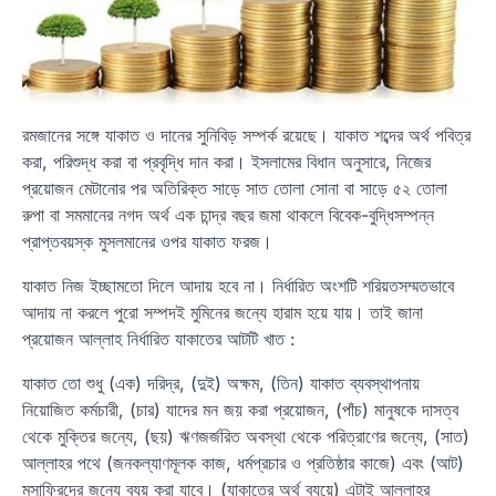
রমজানের সঙ্গে যাকাত ও দানের সুনিবিড় সম্পর্ক রয়েছে। যাকাত শব্দের অর্থ পবিত্র
করা, পরিশুদ্ধ করা বা প্রবৃদ্ধি দান করা। ইসলামের বিধান অনুসারে, নিজের
প্রয়োজন মেটানোর পর অতিরিক্ত সাড়ে সাত তোলা সোনা বা সাড়ে ৫২ তোলা
রুপা বা সমমানের নগদ অর্থ এক চান্দ্র বছর জমা থাকলে বিবেক-বুদ্ধিসম্পন্ন
প্রাপ্তবয়স্ক মুসলমানের ওপর যাকাত ফরজ।
যাকাত নিজ ইচ্ছামতো দিলে আদায় হবে না। নির্ধারিত অংশটি শরিয়তসম্মতভাবে
আদায় না করলে পুরো সম্পদই মুমিনের জন্যে হারাম হয়ে যায়। তাই জানা
প্রয়োজন আল্লাহ নির্ধারিত যাকাতের আটটি খাত :
যাকাত তো শুধু (এক) দরিদ্র, (দুই) অক্ষম, (তিন) যাকাত ব্যবস্থাপনায়
নিয়োজিত কর্মচারী, (চার) যাদের মন জয় করা প্রয়োজন, (পাঁচ) মানুষকে দাসত্ব
থেকে মুক্তির জন্যে, (ছয়) ঋণজর্জরিত অবস্থা থেকে পরিত্রাণের জন্যে, (সাত)
আল্লাহর পথে (জনকল্যাণমূলক কাজ, ধর্মপ্রচার ও প্রতিষ্ঠার কাজে) এবং (আট)
মুসাফিরদের জন্যে ব্যয় করা যাবে। (যাকাতের অর্থ ব্যয়ে) এটাই আল্লাহর