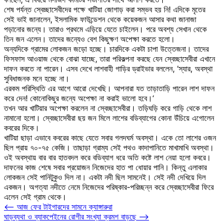
শেষ পর্যন্ত স্বেচ্ছাসেবীদের পক্ষে খাটিয়া জোগাড় করা সম্ভব হয় নি! এদিকে মৃতের
সেই ভাই জানালেন, ইসলামিক ফাউন্ডেশন থেকে কয়েকজন আসার কথা জানাজা
পড়ানোর জন্যে। তারাও প্রথমে এড়িয়ে যেতে চাইলেন। পরে অবশ্য সেখান থেকে
তিন জন এলেন। তাদের জন্যেও বেশ কিছুক্ষণ অপেক্ষা করতে হলো।
অন্যদিকে গ্রামের লোকজন জড়ো হচ্ছে। চারদিকে একটা চাপা উত্তেজনা। তাদের
ফিসফাস আওয়াজ থেকে বোঝা যাচ্ছে, তারা পরিকল্পনা করছে যেন স্বেচ্ছাসেবীরা এখানে
দাফন করতে না পারেন। এসব দেখে লাশবাহী গাড়ির ড্রাইভার বললেন, ’স্যার, অবস্থা
সুবিধাজনক মনে হচ্ছে না।
এরকম পরিস্থিতি এর আগে আরো দেখেছি। আপনারা যত তাড়াতাড়ি পারেন লাশ দাফন
করে দেন! কোনোকিছুর জন্যে অপেক্ষা না করাই ভালো হবে।‘
তখন আর খাটিয়ার অপেক্ষা করলেন না স্বেচ্ছাসেবীরা। তড়িঘড়ি করে গাড়ি থেকে লাশ
নামানো হলো। স্বেচ্ছাসেবীরা ছয় জন মিলে লাশের বডিব্যাগের কোনা উঁচিয়ে এগোলেন
কবরের দিকে।
খাটিয়া ছাড়া এভাবে কবরের কাছে যেতে সবার গলদঘর্ম অবস্থা। একে তো লাশের ওজন
ছিল প্রায় ৭০-৭৫ কেজি। তাছাড়া গ্রাম্য সেই পথও কাদাপানিতে মাখামাখি অবস্থা।
ওই অবস্থায় বার বার হাতবদল করে বডিব্যাগ ধরে অতি কষ্টে লাশ নেয়া হলো কবরে।
দাফনের কাজ শেষে সবার প্রয়োজন নিজেদের হাত পা ধোয়ার পানি। কিন্তু এলাকার
লোকজন সেই পানিটুকুও দিল না। একটা নদী ছিল সামনেই। সেই নদী দেখিয়ে দিল
একজন। অগত্যা নদীতে নেমে নিজেদের পরিষ্কার-পরিচ্ছন্ন করে স্বেচ্ছাসেবীরা ফিরে
এলেন সেই গ্রাম থেকে।
Post
⟵
আজ ফের টাইগারদের সামনে ক্যাঙ্গারুরা
ঘাড়ব্যথা ও ব্যাকপেইনের রোগীর সংখ্যা ক্রমশ বাড়ছে
⟶