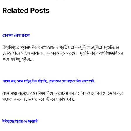
navigation
Related Posts
চোখ কান খোলা রাখবেন
বিশ্ববিখ্যাত প্যানাসনিক করপোরেশনের প্রতিষ্ঠাতা কনসুকি মাতসুশিতা জন্মেছিলেন
১৮৯৪ সালে পশ্চিম জাপানের এক প্রত্যন্ত গ্রামে। জুয়াড়ি বাবার অপরিণামদর্শিতার
ফলে সবকিছু খুইয়ে…
‘যাদের কাছ থেকে যতটুকু নিয়ে দাঁড়াচ্ছি, তারচেয়েও যেন বহুগুণে দিয়ে যেতে পারি’
এখন সময় এসেছে এমন বিষয় নিয়ে আলোচনা করার যেটা আসলে ক্লাসে ১ম থাকতে
সহয়তা করবে না, আমাদেরকে জীবনে প্রথম হবার…
ইতিহাসের পাতায় ২২ জানুয়ারি