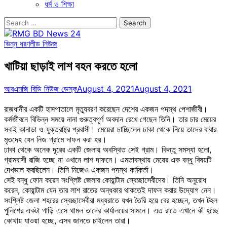
ধর্ম ও শিক্ষা
Search
for:
ভিন্ন ধরণ
লীড নিউজ
খাটিয়া ছাড়াই লাশ বহন করতে হলো
আরএমজি বিডি নিউজ ডেস্ক
August 4, 2021
August 4, 2021
রাজধানীর একটি হাসপাতালে মৃত্যুবরণ করেছেন দেশের একজন পদস্থ পেশাজীবী।
কর্মজীবনে বিভিন্ন সময়ে নানা গুরুত্বপূর্ণ অবদান রেখে গেছেন তিনি। তার চার মেয়ের
সবাই কানাডা ও যুক্তরাষ্ট্র প্রবাসী। মেয়েরা চাচ্ছিলেন ঢাকা থেকে নিয়ে তাদের বাবার
মৃতদেহ যেন নিজ গ্রামে দাফন করা হয়।
ঢাকা থেকে অনেক দূরের একটি জেলায় অবস্থিত সেই গ্রাম। কিন্তু সমস্যা হলো,
গ্রামবাসী রাজি হচ্ছে না ওখানে লাশ দাফনে। এমতাবস্থায় মেয়ের এক বন্ধু বিষয়টি
দেখভাল করছিলেন। তিনি নিজেও একজন পদস্থ কর্মকর্তা।
সেই বন্ধু ফোন করেন সংশ্লিষ্ট জেলার কোয়ান্টাম স্বেচ্ছাসেবীদের। তিনি অনুরোধ
করেন, কোয়ান্টাম যেন তার লাশ রাতের অন্ধকার থাকতেই দাফন করার উদ্যোগ নেন।
সংশ্লিষ্ট জেলা শহরের স্বেচ্ছাসেবীরা মধ্যরাতে যখন তৈরি হয়ে বের হচ্ছেন, তখন টহল
পুলিশের একটা গাড়ি এসে থামল তাদের কার্যালয়ের সামনে। এত রাতে এখানে কী হচ্ছে
কোথায় যাওয়া হচ্ছে, এসব জানতে চাইলেন তারা।