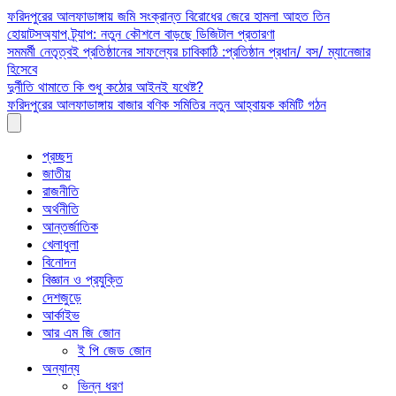
Skip
ফরিদপুরের আলফাডাঙ্গায় জমি সংক্রান্ত বিরোধের জেরে হামলা আহত তিন
to
হোয়াটসঅ্যাপ ট্র্যাপ: নতুন কৌশলে বাড়ছে ডিজিটাল প্রতারণা
content
সমমর্মী নেতৃত্বই প্রতিষ্ঠানের সাফল্যের চাবিকাঠি :প্রতিষ্ঠান প্রধান/ বস/ ম্যানেজার
হিসেবে
দুর্নীতি থামাতে কি শুধু কঠোর আইনই যথেষ্ট?
ফরিদপুরের আলফাডাঙ্গায় বাজার বণিক সমিতির নতুন আহ্বায়ক কমিটি গঠন
প্রচ্ছদ
জাতীয়
রাজনীতি
অর্থনীতি
আন্তর্জাতিক
খেলাধুলা
বিনোদন
বিজ্ঞান ও প্রযুক্তি
দেশজুড়ে
আর্কাইভ
আর এম জি জোন
ই পি জেড জোন
অন্যান্য
ভিন্ন ধরণ