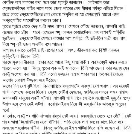
কোভিড লাশ দাফনের কথা শুনে তারা স্যালুট জানালেন। একইসাথে তারা
স্বেচ্ছাসেবীদের গাড়ির সাথে সাথে জেলা শহরের শেষ সীমানা পর্যন্ত এগিয়ে দিলেন।
রাতে যেতে স্বেচ্ছাসেবীদের যেন কোনো অসুবিধা না হয় সেজন্যেই হয়তো এমন
অপ্রত্যাশিত সহযোগিতা করলেন তারা।
মৃতের গ্রামে যেতে দেড় ঘণ্টা সময় লাগল। সেখানে পৌঁছে জানলেন, লাশবাহী গাড়ি
এসেছে রাত ১টায়। সাথে এসেছেন শুধু একজন কেয়ারটেকার এবং লাশবাহী গাড়িটির
ড্রাইভার। স্বেচ্ছাসেবীরা সেখানে যাওয়ার আগ পর্যন্ত এই দুই-তিন ঘণ্টা ধরে লাশ
নিয়ে শুধু এই দুজন অনাত্মীয় বসে আছেন।
আপনজন বলতে কেউই নেই লাশের সাথে। অথচ জীবদ্দশায় কত বিশিষ্ট একজন
ব্যক্তিই না ছিলেন তিনি!
গ্রামে সুনসান নীরবতা। ভোর হতে আরো কিছু সময় বাকী। এর মধ্যেই দাফন করতে
পারলে ভালো হয়। কিন্তু মৃতের এক ভাই জানালেন, তিনি আসছেন। তার জন্যে যেন
একটু অপেক্ষা করা হয়। তিনি এলেন ফজরের নামাজ পড়ার পর। ততক্ষণে ভোরের
আলোয় চারপাশ উজ্জ্বল হয়ে উঠেছে।
আগের দিন বেশ বৃষ্টি ছিল। কাদাপানিতে রাস্তাঘাটের অবস্থা বেশ খারাপ। এর মধ্যেই
গাড়ি এগোচ্ছে কবরের দিকে। স্বেচ্ছাসেবীরা দেখলেন, মসজিদের সামনে ফজর নামাজ
আদায়কারী মানুষের একটি জটলা। লাশবাহী গাড়ি নিয়ে সেদিকে এগোতেই মুহূর্তের মধ্যে
উধাও হয়ে গেল সেই জটলা। করোনাভাইরাস নিয়ে কী অস্বাভাবিক আতঙ্ক মানুষের
মনে!
যা-হোক, একটু পর গাড়ি যাওয়ার রাস্তা নেই আর। কবরস্থানে যেতে হবে হেঁটে। সেটা
প্রায় আধা কিলোমিটারের মতো হাঁটাপথ। গাড়ি থেকে লাশ কবরের কাছে নিতে হবে।
এজন্যে প্রয়োজন খাটিয়া। কিন্তু মসজিদের ইমাম খাটিয়া দিতে রাজি হচ্ছেন না। তিনি
বলছেন, এ বিষয়ে মসজিদ কমিটির সভাপতির সাথে আলাপ করতে।