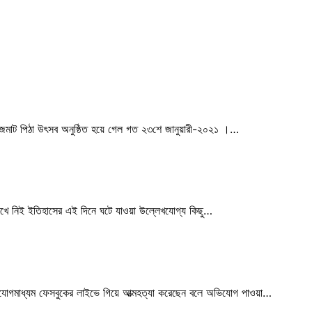
জমজমাট পিঠা উৎসব অনুষ্ঠিত হয়ে গেল গত ২৩শে জানুয়ারী-২০২১ ।…
খে নিই ইতিহাসের এই দিনে ঘটে যাওয়া উল্লেখযোগ্য কিছু…
াযোগমাধ্যম ফেসবুকের লাইভে গিয়ে আত্মহত্যা করেছেন বলে অভিযোগ পাওয়া…