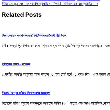
ইতিহাসে জুন ২৪- বাংলাদেশি স্থপতি ও শিক্ষাবিদ বশিরুল হক এর জন্মদিন
⟶
navigation
Related Posts
ডিকে গ্লোবাল ফ্যাশন ওয়্যার লিমিটেড এর ব্যতিক্রমী পিঠা উৎসব
পৌষ সংক্রান্তি উপলক্ষে ডিকে গ্লোবাল ফ্যাশন ওয়্যার লিঃ শ্রমিকদের অংশগ্রহণে 
ইতিহাসের পাতায় ৮ নভেম্বর
গ্রেগরীয় বর্ষপঞ্জি অনুসারে আজ বছরের ৩১২তম (অধিবর্ষে ৩১৩তম) দিন। এক নজরে দে
সিলেটে ‘ফেসবুক লাইভে’ গিয়ে তরুণের আত্মহত্যা
সিলেটের দক্ষিণ সুরমার আলমপুরে আলহাজ উদ্দিন (২০) নামের এক তরুণ সামাজিক যোগ