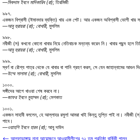
—মিকদাম ইবনে মাদিকারিব (রা);
তিরমিজী
৯৯৭.
একজন বিশ্বাসী (ঈমানদার ব্যক্তি) খায় এক পেট। আর একজন অবিশ্বাসী ভোগী খায় 
—আবু হুরায়রা (রা); বোখারী,
মুসলিম
৯৯৮.
নবীজী (স) কখনো কোনো খাবার নিয়ে নেতিবাচক মন্তব্য করেন নি। খাবার পছন্দ হলে তি
—আবু হুরায়রা (রা); বোখারী,
মুসলিম
৯৯৯.
স্বর্ণ বা রৌপ্য পাত্র থেকে যে খাবার বা পানি গ্রহণ করল, সে যেন জাহান্নামের আগুন দ
—উম্মে সালামা (রা); বোখারী,
মুসলিম
১০০০.
সঙ্গীদের আগে খাওয়া শেষ করবে না।
—জাফর ইবনে মুহাম্মদ (রা);
মেশকাত
১০০১.
একজন সাহাবী বললেন, হে আল্লাহর রসুল! আমরা খাই কিন্তু তৃপ্তি পাই না। নবীজী (
পাবে।
—ওয়াহশি ইবনে হারব (রা);
আবু দাউদ
Post
⟵
আলফাডাঙ্গায় নানা আয়োজনে আওয়ামীলীগের ৭২ তম প্রতিষ্ঠা বার্ষিকী পালন