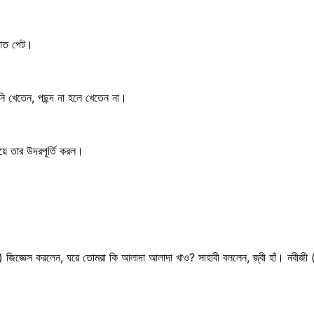
সাত পেট।
নি খেতেন, পছন্দ না হলে খেতেন না।
িয়ে তার উদরপূর্তি করল।
স) জিজ্ঞেস করলেন, ঘরে তোমরা কি আলাদা আলাদা খাও? সাহাবী বললেন, জ্বী হাঁ। নবীজ