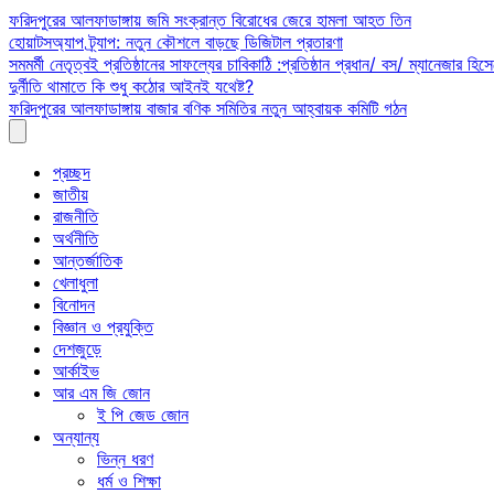
Skip
ফরিদপুরের আলফাডাঙ্গায় জমি সংক্রান্ত বিরোধের জেরে হামলা আহত তিন
to
হোয়াটসঅ্যাপ ট্র্যাপ: নতুন কৌশলে বাড়ছে ডিজিটাল প্রতারণা
content
সমমর্মী নেতৃত্বই প্রতিষ্ঠানের সাফল্যের চাবিকাঠি :প্রতিষ্ঠান প্রধান/ বস/ ম্যানেজার হিসে
দুর্নীতি থামাতে কি শুধু কঠোর আইনই যথেষ্ট?
ফরিদপুরের আলফাডাঙ্গায় বাজার বণিক সমিতির নতুন আহ্বায়ক কমিটি গঠন
প্রচ্ছদ
জাতীয়
রাজনীতি
অর্থনীতি
আন্তর্জাতিক
খেলাধুলা
বিনোদন
বিজ্ঞান ও প্রযুক্তি
দেশজুড়ে
আর্কাইভ
আর এম জি জোন
ই পি জেড জোন
অন্যান্য
ভিন্ন ধরণ
ধর্ম ও শিক্ষা