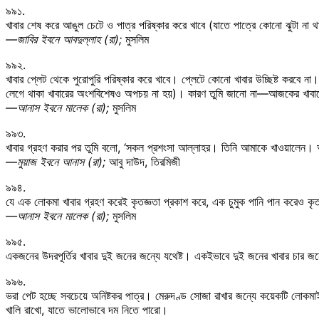
৯৯১.
খাবার শেষ করে আঙুল চেটে ও পাত্র পরিষ্কার করে খাবে (যাতে পাত্রে কোনো ঝুটা না 
—জাবির ইবনে আবদুল্লাহ (রা);
মুসলিম
৯৯২.
খাবার প্লেট থেকে পুরোপুরি পরিষ্কার করে খাবে। প্লেটে কোনো খাবার উচ্ছিষ্ট করব
লেগে থাকা খাবারের অংশবিশেষও অপচয় না হয়)। কারণ তুমি জানো না—আজকের খাব
—আনাস ইবনে মালেক (রা);
মুসলিম
৯৯৩.
খাবার গ্রহণ করার পর তুমি বলো, ‘সকল প্রশংসা আল্লাহর। তিনি আমাকে খাওয়ালেন। আ
—মুয়াজ ইবনে আনাস (রা);
আবু দাউদ, তিরমিজী
৯৯৪.
যে এক লোকমা খাবার গ্রহণ করেই কৃতজ্ঞতা প্রকাশ করে, এক চুমুক পানি পান করেও কৃত
—আনাস ইবনে মালেক (রা);
মুসলিম
৯৯৫.
একজনের উদরপূর্তির খাবার দুই জনের জন্যে যথেষ্ট। একইভাবে দুই জনের খাবার চার জ
৯৯৬.
ভরা পেট হচ্ছে সবচেয়ে অনিষ্টকর পাত্র। মেরুদণ্ড সোজা রাখার জন্যে কয়েকটি লো
খালি রাখো, যাতে ভালোভাবে দম নিতে পারো।