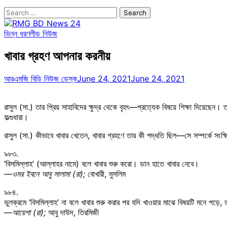
Search
for:
ভিন্ন ধরণ
লীড নিউজ
খাবার গ্রহণ আপনার করনীয়
আরএমজি বিডি নিউজ ডেস্ক
June 24, 2021
June 24, 2021
রাসুল (সা.) তার প্রিয় সাহাবিদের ক্ষুদ্র থেকে বৃহৎ—প্রত্যেক বিষয়ে শিক্ষা দিয়েছে
ফল্গুধারা।
রাসুল (সা.) কীভাবে খাবার খেতেন, খাবার গ্রহণে তার কী পদ্ধতি ছিল—সে সম্পর্কে সং
৯৮৩.
‘বিসমিল্লাহ’ (আল্লাহর নামে) বলে খাবার শুরু করো। ডান হাতে খাবার নেবে।
—ওমর ইবনে আবু সালামা (রা);
বোখারী, মুসলিম
৯৮৪.
ভুলক্রমে ‘বিসমিল্লাহ’ না বলে খাবার শুরু করার পর যদি খাওয়ার মাঝে বিষয়টি মনে পড়ে
—আয়েশা (রা);
আবু দাউদ, তিরমিজী