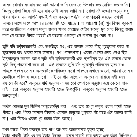
আমরা রোজার সওয়াব কত এটা আমরা জানি রোজাতে উপকার কত নেকি- কত জানি।
কিন্তু রোজা কিসে নষ্ট হয়ে যায় সেটা আমরা জানি না। রোজা নষ্ট হওয়ার জন্যে শুধু
খাবার খাওয়া নয় আপনি যখনই গীবত করছেন পরনিন্দা এবং পরচর্চা করছেন তখনই
আসলে সাথে সাথে আপনার রোজা নষ্ট হয়ে যাচ্ছে। মা আয়েশা (রা) খুব বিস্ময় প্রকাশ
করে বলেছিলেন একজন মানুষ হালাল খাবার খেয়েছে সেটার জন্যে মুখ ধোয় কিন্তু হারাম
কথা যে বলেছে গীবত পরচর্চা যে করেছে এজন্যে সে কখনো মুখ ধোয় না।
তুমি যদি দুর্ব্যবহারকারী এবং দুশ্চরিত্র হও, এই হাম্মাম থেকে কিছু প্রত্যাশা করো না
তুরস্কের বাথ থাকত মানে হাম্মাম। গণ গোসলখানা। একটা গোসলখানায় লেখা ছিল
ইস্তাম্বুলে অনেক আগে তুমি যদি দুর্ব্যবহারকারী এবং দুশ্চরিত্র হও এই হাম্মাম থেকে
তুমি কিছু প্রত্যাশা করো না। এই হাম্মামে তুমি যদি পুরোপুরি পরিচ্ছন্ন হতে চাও
তাহলে প্রথম তোমার অন্তরটাকে পরিশুদ্ধ করো তারপরে এখানে আসো, আমরা তোমার
দেহটাকে পরিশুদ্ধ করে দেবো। এই যে গান আছে না অন্তর না রাঙিয়ে সখী বসন
রাঙালে কী হবে? অন্তরে যদি সন্ন্যাস না হয় তো পোশাকে সন্ন্যাস হয়ে কোনো লাভ
নাই। তো অন্তরে সন্ন্যাস হওয়াটা হচ্ছে ইম্পর্টেন্ট। অন্তরে সন্ন্যাস হওয়াটা হচ্ছে
গুরুত্বপূর্ণ।
অর্থাৎ রোজার মূল জিনিস অন্তরশুদ্ধি করা। এবং তার মধ্যে নম্বর ওয়ান পয়েন্ট হচ্ছে
গীবত। এবং গীবত আসলে কীভাবে একজন মানুষের পুণ্যকে নষ্ট করে এটা আমরা জানি
না। এটা নিয়েও একটা খুব মজার ঘটনা আছে।
যখন কারো গীবত করছেন তার পাপ আপনার আমলনামায় যুক্ত হচ্ছে
ইমাম শারানী, উনি খুব বড় ইমাম ছিলেন। ইমাম শারানী তার বইতে এক ঘটনা লিপিবদ্ধ