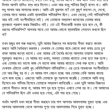
দিলাম আপনি হাসিও বন্ধ করে দিলেন। এখন আর বন্ধু পার্টনার কিছুই বলেন না। খালি
শুধু সালাম আর সালামের জবাব। আমি এটা বুঝলাম না? তো বুজুর্গ বললেন যে, দেখো,
তোমার সাথে আমার একটা ব্যবসায়িক পার্টনারশিপ ছিল। এখন যেহেতু সেই পার্টনারশিপটা
আর নাই সেই অংশীদারিত্ব নাই। সো তোমাকে সম্ভাষণ জানানোর তোমার কাছে
কৃতজ্ঞতা প্রকাশ করার বিষয়টাও নাই। তো এই গীবতকারী অবাক হয়ে বলে যে, কী
ধরনের পার্টনারশিপ? আপনার সাথে তো আমার কোনো ব্যবসায়িক লেনদেন কখনো ছিল
না?
তখন হুজুর বলা শুরু করলেন, তুমি আমার বিরুদ্ধে সব জায়গায় গীবত করতে বদনাম
করতে আমি ধৈর্যধারণ করলাম। দেখলাম যে তোমার নামে কোনো কথা বলার চেয়ে চুপ
থাকা আমার জন্যে ভালো। এবং আমার এই ধৈর্যের জন্যে আল্লাহ তায়ালা আমাকে
পুরস্কৃত করলেন। যে আমার যত গুনাহ, সমস্ত তোমার খাতাতে লেখা হতে শুরু হলো।
এবং তোমার যত ভালো কাজ সে ভালো কাজ আমার খাতাতে লেখা শুরু হলো। আমি
দেখলাম এটাতো একটা খুব বেনিফিসিয়াল পার্টনারশিপ। এর চেয়ে লাভজনক অংশীদারিত্ব
তো আর কিছু হয় না। যে আমার পাপ মোচন হচ্ছে আর তোমার নেকি আমার খাতায়
এসে জমা হচ্ছে। এজন্যে আমি তোমাকে খুব প্রশংসা করেছি। তোমাকে আমি বন্ধু
হিসেবে গুড পার্টনার হিসেবে তোমাকে সম্ভাষণ জানিয়েছি। এখন তুমি আমার বিরুদ্ধে
কোনো গীবতও করো না, আমার পাপ দূর হয়ে পুণ্যও এখানে লেখা হয় না। সো আমাদের
যে পার্টনারশিপ ছিল এটা ওভার হয়ে গেছে, এটা পার হয়ে গেছে।
অর্থাৎ আপনি যখন কারো গীবত করছেন তার পাপ আপনার আমলনামায় যুক্ত হচ্ছে এবং
আপনার আমলনামা থেকে আপনার পুণ্য তার আমলনামায় গিয়ে যুক্ত হচ্ছে।