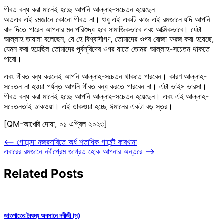
গীবত বন্ধ করা মানেই হচ্ছে আপনি আল্লাহ-সচেতন হয়েছেন
অতএব এই রমজানে কোনো গীবত না। শুধু এই একটি কাজ এই রমজানে যদি আপনি
বাদ দিতে পারেন আপনার মন পরিশুদ্ধ হবে সামাজিকভাবে এবং আত্মিকভাবে। যেটা
আল্লাহ তায়ালা বলেছেন, যে হে বিশ্বাসীগণ, তোমাদের ওপর রোজা ফরজ করা হয়েছে,
যেমন করা হয়েছিল তোমাদের পূর্বসূরিদের ওপর যাতে তোমরা আল্লাহ-সচেতন থাকতে
পারো।
এবং গীবত বন্ধ করলেই আপনি আল্লাহ-সচেতন থাকতে পারবেন। কারণ আল্লাহ-
সচেতন না হওয়া পর্যন্ত আপনি গীবত বন্ধ করতে পারবেন না। এটা ভাইস ভারসা।
গীবত বন্ধ করা মানেই হচ্ছে আপনি আল্লাহ-সচেতন হয়েছেন। এবং এই আল্লাহ-
সচেতনতাই তাকওয়া। এই তাকওয়া হচ্ছে ঈমানের একটা বড় স্তর।
[QM-আখেরি দোয়া, ০১ এপ্রিল ২০২৩]
Post
⟵
গোয়েন্দা নজরদারিতে অর্ধ শতাধিক গার্মেন্ট কারখানা
এবারের রমজানে নবীপ্রেম জাগ্রত হোক আপনার অন্তরে
⟶
navigation
Related Posts
জাতপাতের বৈষম্য অবসানে নবীজী (স)