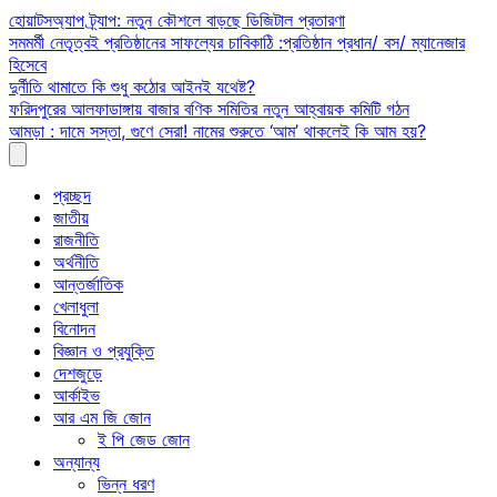
Skip
হোয়াটসঅ্যাপ ট্র্যাপ: নতুন কৌশলে বাড়ছে ডিজিটাল প্রতারণা
to
সমমর্মী নেতৃত্বই প্রতিষ্ঠানের সাফল্যের চাবিকাঠি :প্রতিষ্ঠান প্রধান/ বস/ ম্যানেজার
content
হিসেবে
দুর্নীতি থামাতে কি শুধু কঠোর আইনই যথেষ্ট?
ফরিদপুরের আলফাডাঙ্গায় বাজার বণিক সমিতির নতুন আহ্বায়ক কমিটি গঠন
আমড়া : দামে সস্তা, গুণে সেরা! নামের শুরুতে ‘আম’ থাকলেই কি আম হয়?
প্রচ্ছদ
জাতীয়
রাজনীতি
অর্থনীতি
আন্তর্জাতিক
খেলাধুলা
বিনোদন
বিজ্ঞান ও প্রযুক্তি
দেশজুড়ে
আর্কাইভ
আর এম জি জোন
ই পি জেড জোন
অন্যান্য
ভিন্ন ধরণ