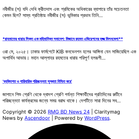
নবীজীর (স) যদি দেখি ক্রীতদাস এবং শ্রমিকের অধিকারের ব্যাপারে তাঁর সচেতনতা
কেমন ছিল? সাম্য প্রতিষ্ঠায় নবীজীর (স) ভূমিকার প্রভাব তিনি…
*রাহমাতের ধারায় সিক্ত এক মহিমান্বিত সমাবেশ: মিজাবে রহমত এভিয়েশনের হজ্জ মিলনমেলা**
৩রা মে, ২০২৫। ঢাকার ফার্মগেটে KIB কনভেনশন হলের আঙ্গিনা যেন সাজিয়েছিল এক
অপার্থিব আভায়। মহান আল্লাহর রহমতের ধারায় পরিপূর্ণ হলরূপী…
‘ব্যক্তিগত ও পারিবারিক পরিচ্ছন্নতা সুস্থতা নিশ্চিত করে’
জাপানে শিশু শ্রেণি থেকে দ্বাদশ শ্রেণি পর্যন্ত শিক্ষার্থীদের প্রতিদিনের রুটিনে
পরিচ্ছন্নতা কার্যক্রমের জন্যে সময় বরাদ্দ থাকে। দেশটিতে সারা দিনের সব…
Copyright © 2026
RMG BD News 24
| Claritymag
News by
Ascendoor
| Powered by
WordPress
.