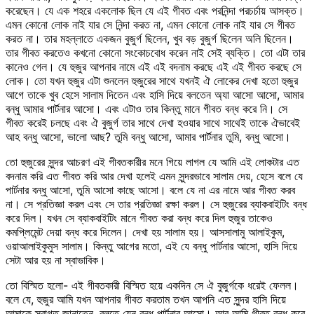
করেছেন। যে এক শহরে একলোক ছিল যে এই গীবত এবং পরনিন্দা পরচর্চায় আসক্ত।
এমন কোনো লোক নাই যার সে নিন্দা করত না, এমন কোনো লোক নাই যার সে গীবত
করত না। তার মহল্লাতে একজন বুজুর্গ ছিলেন, খুব বড় বুজুর্গ ছিলেন অলি ছিলেন।
তার গীবত করতেও কখনো কোনো সংকোচবোধ করেন নাই সেই ব্যক্তি। তো এটা তার
কানেও গেল। যে হুজুর আপনার নামে এই এই বদনাম করছে এই এই গীবত করছে সে
লোক। তো যখন হুজুর এটা শুনলেন হুজুরের সাথে যখনই ঐ লোকের দেখা হতো হুজুর
আগে তাকে খুব হেসে সালাম দিতেন এবং হাসি দিয়ে বলতেন অ্যা আসো আসো, আমার
বন্ধু আমার পার্টনার আসো। এবং এটাও তার কিন্তু মানে গীবত বন্ধ করে নি। সে
গীবত করেই চলছে এবং ঐ বুজুর্গ তার সাথে দেখা হওয়ার সাথে সাথেই তাকে ঐভাবেই
আহ বন্ধু আসো, ভালো আছ? তুমি বন্ধু আসো, আমার পার্টনার তুমি, বন্ধু আসো।
তো হুজুরের সুন্দর আচরণ এই গীবতকারীর মনে গিয়ে লাগল যে আমি এই লোকটার এত
বদনাম করি এত গীবত করি আর দেখা হলেই এমন সুন্দরভাবে সালাম দেয়, হেসে বলে যে
পার্টনার বন্ধু আসো, তুমি আসো কাছে আসো। বলে যে না এর নামে আর গীবত করব
না। সে প্রতিজ্ঞা করল এবং সে তার প্রতিজ্ঞা রক্ষা করল। সে হুজুরের ব্যাকবাইটিং বন্ধ
করে দিল। যখন সে ব্যাকবাইটিং মানে গীবত করা বন্ধ করে দিল হুজুর তাকেও
কমপ্লিমেন্ট দেয়া বন্ধ করে দিলেন। দেখা হয় সালাম হয়। আসসালামু আলাইকুম,
ওয়াআলাইকুমুস সালাম। কিন্তু আগের মতো, এই যে বন্ধু পার্টনার আসো, হাসি দিয়ে
সেটা আর হয় না স্বাভাবিক।
তো বিস্মিত হলো- এই গীবতকারী বিস্মিত হয়ে একদিন সে ঐ বুজুর্গকে ধরেই ফেলল।
বলে যে, হুজুর আমি যখন আপনার গীবত করতাম তখন আপনি এত সুন্দর হাসি দিয়ে
আমাকে স্বাগত জানাতেন, বলতে যেন বন্ধু পার্টনার আসো। আর আমি গীবত বন্ধ করে