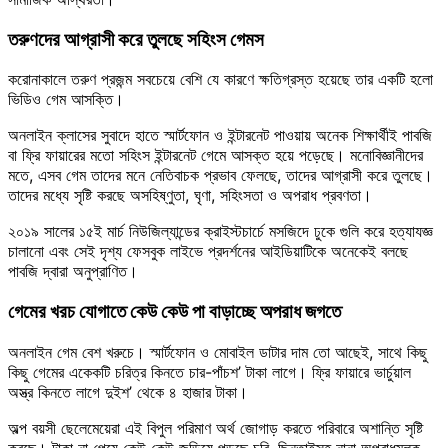
তরুণদের আগ্রাসী করে তুলছে সহিংস গেমস
করোনাকালে তরুণ প্রজন্ম সবচেয়ে বেশি যে কারণে ক্ষতিগ্রস্ত হয়েছে তার একটি হলো
ভিডিও গেম আসক্তি।
অনলাইন ক্লাসের সুবাদে হাতে স্মার্টফোন ও ইন্টারনেট পাওয়ায় অনেক শিক্ষার্থীই পাবজি
বা ফ্রি ফায়ারের মতো সহিংস ইন্টারনেট গেমে আসক্ত হয়ে পড়েছে। মনোবিজ্ঞানীদের
মতে, এসব গেম তাদের মনে নেতিবাচক প্রভাব ফেলছে, তাদের আগ্রাসী করে তুলছে।
তাদের মধ্যে সৃষ্টি করছে অসহিষ্ণুতা, ঘৃণা, সহিংসতা ও অপরাধ প্রবণতা।
২০১৯ সালের ১৫ই মার্চ নিউজিল্যান্ডের ক্রাইস্টচার্চে মসজিদে ঢুকে গুলি করে হত্যাযজ্ঞ
চালানো এবং সেই দৃশ্য ফেসবুক লাইভে প্রদর্শনের আইডিয়াটিকে অনেকেই বলছে
পাবজি দ্বারা অনুপ্রাণিত।
গেমের খরচ যোগাতে কেউ কেউ পা বাড়াচ্ছে অপরাধ জগতে
অনলাইন গেম বেশ খরুচে। স্মার্টফোন ও মোবাইল ডাটার দাম তো আছেই, সাথে কিছু
কিছু গেমের একেকটি চরিত্র কিনতে চার-পাঁচশ’ টাকা লাগে। ফ্রি ফায়ারে ভার্চুয়াল
অস্ত্র কিনতে লাগে দুইশ’ থেকে ৪ হাজার টাকা।
অল্প বয়সী ছেলেমেয়েরা এই বিপুল পরিমাণ অর্থ জোগাড় করতে পরিবারে অশান্তি সৃষ্টি
করছে। টাকা না পেয়ে কেউ কেউ জড়িয়ে পড়ছে চুরি, ছিনতাইসহ নানা অপরাধমূলক