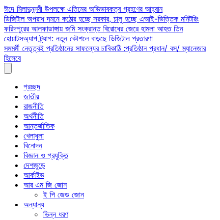
Skip
ঈদে মিলাদুন্নবী উপলক্ষে এতিমের অভিভাবকত্ব গ্রহণের আহ্বান
to
ডিজিটাল অপরাধ দমনে কঠোর হচ্ছে সরকার, চালু হচ্ছে এআই-ভিত্তিক মনিটরিং
content
ফরিদপুরের আলফাডাঙ্গায় জমি সংক্রান্ত বিরোধের জেরে হামলা আহত তিন
হোয়াটসঅ্যাপ ট্র্যাপ: নতুন কৌশলে বাড়ছে ডিজিটাল প্রতারণা
সমমর্মী নেতৃত্বই প্রতিষ্ঠানের সাফল্যের চাবিকাঠি :প্রতিষ্ঠান প্রধান/ বস/ ম্যানেজার
হিসেবে
প্রচ্ছদ
জাতীয়
রাজনীতি
অর্থনীতি
আন্তর্জাতিক
খেলাধুলা
বিনোদন
বিজ্ঞান ও প্রযুক্তি
দেশজুড়ে
আর্কাইভ
আর এম জি জোন
ই পি জেড জোন
অন্যান্য
ভিন্ন ধরণ