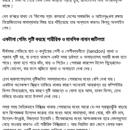
কাজে।
বেশ ক’বছর যাবত যে ‘কিশোর গ্যাং কালচার’ দেশের সমাজবিদ ও আইনশৃঙ্খলা রক্ষায়
নিয়োজিতদের মাথাব্যাথার বিষয় হয়ে দাঁড়িয়েছে তার অন্যতম কারণও কিন্তু অনলাইন
গেম।
একটানা গেমিং সৃষ্টি করছে শারীরিক ও মানসিক নানান জটিলতা
দীর্ঘসময় গেমিংয়ে হাত ও কনুইয়ের পেশী ও পেশীবন্ধনীতে (tendon) ব্যথা ও
প্রদাহ সৃষ্টি হয়, যা চলতে থাকলে একটা সময় দুর্বলতা ও অসাড়তাসহ স্থায়ী জখম হতে
পারে। ব্যথা হতে পারে কাঁধ, ঘাড় ও পিঠেও। গেমাররা কারপেল টানেল সিন্ড্রোমেও
বেশি ভোগেন, যার ফলে কব্জিতে ব্যথা ও অসাড়তা দেখা দেয়।
চোখ জ্বালাপোড়াসহ দৃষ্টিজনিত সমস্যাগুলোও গেমারদের মধ্যে বেশি দেখা যায়।
একটানা অনেকক্ষণ স্ক্রিনে তাকিয়ে থাকার কারণে অনেকেই আক্রান্ত হয় কম্পিউটার
ভিশন সিনড্রোমে, যার কারণে দৃষ্টি আচ্ছন্ন ও ঘোলা হয়ে আসা, ডাবল ভিশন, চোখ
শুকিয়ে যাওয়ার মতো উপসর্গ দেখা দেয়।
লম্বা সময় দৈহিকভাবে নিষ্ক্রিয় থাকায় গেমারদের মধ্যে আরো যে-সব স্বাস্থ্যঝুঁকি বাড়ছে
বলে বিশেষজ্ঞরা উল্লেখ করেছে তার মধ্যে আছে মাথাব্যথা, মাথা ঘোরা, বমি বমি ভাব,
উদ্বেগ-উৎকন্ঠা, বিষন্নতা ইত্যাদি। টিনেজারদের মধ্যে আশংকাজনক হারে মেদস্থূলতা
বেড়ে যাওয়ার কারণও এই শারীরিক নিষ্ক্রিয়তা। আর নিয়মিত রাত জেগে খেলার দরুন