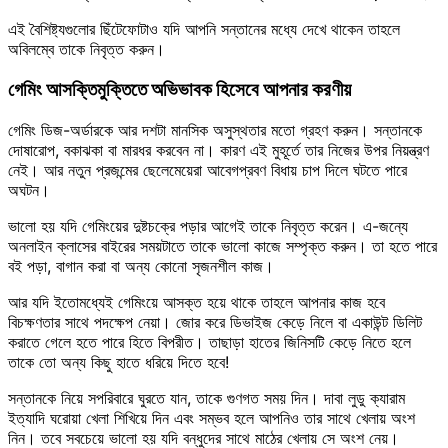
এই বৈশিষ্ট্যগুলোর ছিঁটেফোটাও যদি আপনি সন্তানের মধ্যে দেখে থাকেন তাহলে
অবিলম্বে তাকে নিবৃত্ত করুন।
গেমিং আসক্তিমুক্তিতে অভিভাবক হিসেবে আপনার করণীয়
গেমিং ডিজ-অর্ডারকে আর দশটা মানসিক অসুস্থতার মতো গ্রহণ করুন। সন্তানকে
দোষারোপ, বকাঝকা বা মারধর করবেন না। কারণ এই মুহূর্তে তার নিজের উপর নিয়ন্ত্রণ
নেই। আর নতুন প্রজন্মের ছেলেমেয়েরা আবেগপ্রবণ বিধায় চাপ দিলে ঘটতে পারে
অঘটন।
ভালো হয় যদি গেমিংয়ের দুষ্টচক্রে পড়ার আগেই তাকে নিবৃত্ত করেন। এ-জন্যে
অনলাইন ক্লাসের বাইরের সময়টাতে তাকে ভালো কাজে সম্পৃক্ত করুন। তা হতে পারে
বই পড়া, বাগান করা বা অন্য কোনো সৃজনশীল কাজ।
আর যদি ইতোমধ্যেই গেমিংয়ে আসক্ত হয়ে থাকে তাহলে আপনার কাজ হবে
বিচক্ষণতার সাথে পদক্ষেপ নেয়া। জোর করে ডিভাইজ কেড়ে নিলে বা একাউন্ট ডিলিট
করাতে গেলে হতে পারে হিতে বিপরীত। তাছাড়া হাতের জিনিসটি কেড়ে নিতে হলে
তাকে তো অন্য কিছু হাতে ধরিয়ে দিতে হবে!
সন্তানকে নিয়ে সপরিবারে ঘুরতে যান, তাকে গুণগত সময় দিন। দাবা লুডু ক্যারাম
ইত্যাদি ঘরোয়া খেলা শিখিয়ে দিন এবং সম্ভব হলে আপনিও তার সাথে খেলায় অংশ
নিন। তবে সবচেয়ে ভালো হয় যদি বন্ধুদের সাথে মাঠের খেলায় সে অংশ নেয়।