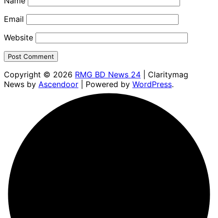
Name
Email
Website
Copyright © 2026
RMG BD News 24
| Claritymag
News by
Ascendoor
| Powered by
WordPress
.