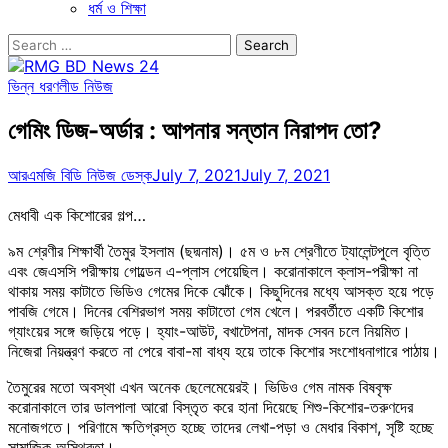
ধর্ম ও শিক্ষা
Search
for:
ভিন্ন ধরণ
লীড নিউজ
গেমিং ডিজ-অর্ডার : আপনার সন্তান নিরাপদ তো?
আরএমজি বিডি নিউজ ডেস্ক
July 7, 2021
July 7, 2021
মেধাবী এক কিশোরের গল্প…
৯ম শ্রেণীর শিক্ষার্থী তৈমুর ইসলাম (ছদ্মনাম)। ৫ম ও ৮ম শ্রেণীতে ট্যালেন্টপুলে বৃত্তি
এবং জেএসসি পরীক্ষায় গোল্ডেন এ-প্লাস পেয়েছিল। করোনাকালে ক্লাস-পরীক্ষা না
থাকায় সময় কাটাতে ভিডিও গেমের দিকে ঝোঁকে। কিছুদিনের মধ্যে আসক্ত হয়ে পড়ে
পাবজি গেমে। দিনের বেশিরভাগ সময় কাটাতো গেম খেলে। পরবর্তীতে একটি কিশোর
গ্যাংয়ের সঙ্গে জড়িয়ে পড়ে। হ্যাং-আউট, বখাটেপনা, মাদক সেবন চলে নিয়মিত।
নিজেরা নিয়ন্ত্রণ করতে না পেরে বাবা-মা বাধ্য হয়ে তাকে কিশোর সংশোধনাগারে পাঠায়।
তৈমুরের মতো অবস্থা এখন অনেক ছেলেমেয়েরই। ভিডিও গেম নামক বিষবৃক্ষ
করোনাকালে তার ডালপালা আরো বিস্তৃত করে হানা দিয়েছে শিশু-কিশোর-তরুণদের
মনোজগতে। পরিণামে ক্ষতিগ্রস্ত হচ্ছে তাদের লেখা-পড়া ও মেধার বিকাশ, সৃষ্টি হচ্ছে
সামাজিক অস্থিরতা।