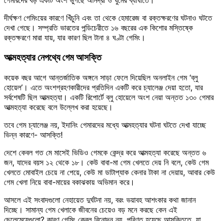
গেমারদের বড় একটি অংশ ভুগছে অনিদ্রা ও ঘুমের ব্যাঘাতে।
দীর্ঘক্ষণ গেমিংয়ের কারণে খিঁচুনি এবং তা থেকে হেমারেজ বা রক্তক্ষরণের ঘটনাও ঘটতে
দেখা গেছে। সম্প্রতি ভারতের পন্ডিচেরীতে ১৬ বছরের এক কিশোর মস্তিষ্কে
রক্তক্ষরণে মারা যায়, যার কারণ ছিল টানা ৪ ঘণ্টা গেমিং।
আত্মহত্যার নেপথ্যে গেম আসক্তি
কয়েক বছর আগে আন্তর্জাতিক অঙ্গনে সাড়া ফেলে দিয়েছিল অনলাইন গেম ‘ব্লু
হোয়েল’। এতে অংশগ্রহণকারীদের প্রতিদিন একটি করে চ্যালেঞ্জ দেয়া হতো, যার
সর্বশেষটি ছিল আত্মহত্যা। একটি রিপোর্টে ব্লু হোয়েলে অংশ নেয়া অন্তত ১৩০ গেমার
আত্মহত্যা করেছে বলে উল্লেখ করা হয়েছে।
তবে গেম চ্যালেঞ্জ নয়, ইদানিং গেমারদের মধ্যে আত্মহত্যার ঘটনা ঘটতে দেখা যাচ্ছে
ভিন্ন কারণে- আসক্তি!
দেশে কেবল গত মে মাসেই ভিডিও গেমকে কেন্দ্র করে আত্মহত্যা করেছে অন্তত ৬
জন, যাদের বয়স ১২ থেকে ১৮। কেউ বাবা-মা গেম খেলতে দেয় নি বলে, কেউ গেম
খেলতে মোবাইল চেয়ে না পেয়ে, কেউ মা ডাটাপ্যাক কেনার টাকা না দেয়ায়, আবার কেউ
গেম খেলা নিয়ে বাবা-মায়ের বকাঝকায় অভিমান করে।
আসলে এই সংবাদগুলো নেহায়েত দুর্ঘটনা নয়, বরং ভয়াবহ আশংকার কথা জানান
দিচ্ছে। সামান্য গেম খেলাকে জীবনের চেয়েও বড় মনে করছে কেন এই
ছেলেমেয়েগুলো? কারণ গেমিং কেবল বিনোদন নয়, পরিণত হয়েছে আসক্তিতে, যা