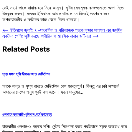
সেই সাথে তাকে সাদাকায়নে নিয়ে আসুন। সৃষ্টির সেবামূলক কাজগুলোতে অংশ নিতে
উদ্বুদ্ধ করুন। সঙ্ঘের ইতিবাচক আবহে থাকলে সে নিজেই তৎপর থাকবে
অপ্রয়োজনীয় ও ক্ষতিকর কাজ থেকে বিরত থাকতে।
Post
⟵
ইতিহাসে জুলাই ৭ -সাংবাদিক ও পরিব্রাজক প্রবোধকুমার সান্যাল এর জন্মদিন
একটানা গেমিং সৃষ্টি করছে শারীরিক ও মানসিক নানান জটিলতা
⟶
navigation
Related Posts
সুস্থ সফল সুখী জীবনের জন্য মেডিটেশন
মনকে শান্ত ও সুস্থ রাখতে মেডিটেশন বেশ গুরুত্বপূর্ণ। কিন্তু এর চর্চা সম্পর্কে
আমাদের দেশের মানুষ খুবই কম জানে। ফলে মানুষের…
গুলশানে ব্যবসায়ী-পুলিশ সংঘর্ষে রণক্ষেত্র
রাজধানীর গুলশান-১ নম্বরে শপিং সেন্টার সিলগালা করার প্রতিবাদে সড়ক অবরোধ করে