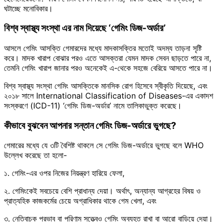
ঘটাচ্ছে মনোবিকার।
বিশ্ব স্বাস্থ্য সংস্থা এর নাম দিয়েছে ‘গেমিং ডিজ-অর্ডার’
আসলে গেমিং আসক্তি গেমারদের মধ্যে মাদকাসক্তির মতোই অদম্য তাড়না সৃষ্টি
করে। মাদক খারাপ বোঝার পরও এতে আসক্তরা যেমন মাদক সেবন ছাড়তে পারে না,
তেমনি গেমিং খারাপ জানার পরও অনেকেই এ-থেকে সহজে বেরিয়ে আসতে পারে না।
বিশ্ব স্বাস্থ্য সংস্থা গেমিং আসক্তিকে মানসিক রোগ হিসেবে স্বীকৃতি দিয়েছে, এবং
২০১৮ সালে International Classification of Diseases-এর একাদশ
সংস্করণে (ICD-11) ‘গেমিং ডিজ-অর্ডার’ নামে তালিকাভুক্ত করেছে।
কীভাবে বুঝবেন আপনার সন্তান গেমিং ডিজ-অর্ডারে ভুগছে?
গেমারের মধ্যে যে ৩টি বৈশিষ্ট থাকলে সে গেমিং ডিজ-অর্ডারে ভুগছে বলে WHO
উল্লেখ করেছে তা হলো-
১. গেমিং-এর ওপর নিজের নিয়ন্ত্রণ হারিয়ে ফেলা,
২. গেমিংকেই সবচেয়ে বেশি প্রাধান্য দেয়া। অর্থাৎ, অন্যান্য আগ্রহের বিষয় ও
প্রাত্যহিক কাজকর্মের চেয়ে অগ্রাধিকার থাকে গেম খেলা, এবং
৩. নেতিবাচক প্রভাব বা পরিণাম সত্ত্বেও গেমিং অব্যহত রাখা বা আরো বাড়িয়ে দেয়া।