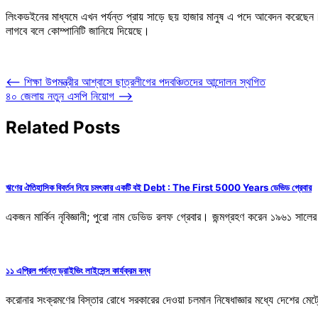
লিংকডইনের মাধ্যমে এখন পর্যন্ত প্রায় সাড়ে ছয় হাজার মানুষ এ পদে আবেদন করেছেন। 
লাগবে বলে কোম্পানিটি জানিয়ে দিয়েছে।
Post
⟵
শিক্ষা উপমন্ত্রীর আশ্বাসে ছাত্রলীগের পদবঞ্চিতদের আন্দোলন স্থগিত
৪০ জেলায় নতুন এসপি নিয়োগ
⟶
navigation
Related Posts
ঋণের ঐতিহাসিক বিবর্তন নিয়ে চমৎকার একটি বই Debt : The First 5000 Years ডেভিড গ্রেবার
একজন মার্কিন নৃবিজ্ঞানী; পুরো নাম ডেভিড রলফ গ্রেবার। জন্মগ্রহণ করেন ১৯৬১ সালের
১১ এপ্রিল পর্যন্ত ড্রাইভিং লাইসেন্স কার্যক্রম বন্ধ
করোনার সংক্রমণের বিস্তার রোধে সরকারের দেওয়া চলমান নিষেধাজ্ঞার মধ্যে দেশের মেট্র