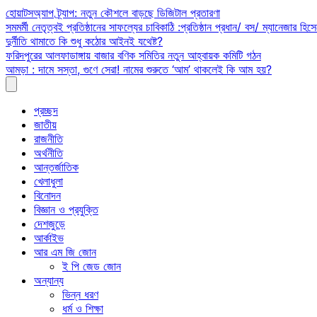
Skip
হোয়াটসঅ্যাপ ট্র্যাপ: নতুন কৌশলে বাড়ছে ডিজিটাল প্রতারণা
to
সমমর্মী নেতৃত্বই প্রতিষ্ঠানের সাফল্যের চাবিকাঠি :প্রতিষ্ঠান প্রধান/ বস/ ম্যানেজার হিসে
content
দুর্নীতি থামাতে কি শুধু কঠোর আইনই যথেষ্ট?
ফরিদপুরের আলফাডাঙ্গায় বাজার বণিক সমিতির নতুন আহ্বায়ক কমিটি গঠন
আমড়া : দামে সস্তা, গুণে সেরা! নামের শুরুতে ‘আম’ থাকলেই কি আম হয়?
প্রচ্ছদ
জাতীয়
রাজনীতি
অর্থনীতি
আন্তর্জাতিক
খেলাধুলা
বিনোদন
বিজ্ঞান ও প্রযুক্তি
দেশজুড়ে
আর্কাইভ
আর এম জি জোন
ই পি জেড জোন
অন্যান্য
ভিন্ন ধরণ
ধর্ম ও শিক্ষা