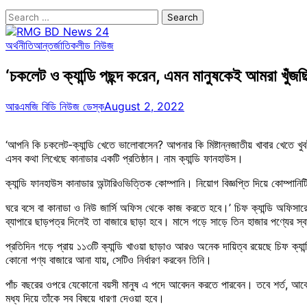
Search
for:
অর্থনীতি
আন্তর্জাতিক
লীড নিউজ
‘চকলেট ও ক্যান্ডি পছন্দ করেন, এমন মানুষকেই আমরা খুঁজছ
আরএমজি বিডি নিউজ ডেস্ক
August 2, 2022
‘আপনি কি চকলেট-ক্যান্ডি খেতে ভালোবাসেন? আপনার কি মিষ্টান্নজাতীয় খাবার খেতে 
এসব কথা লিখেছে কানাডার একটি প্রতিষ্ঠান। নাম ক্যান্ডি ফানহাউস।
ক্যান্ডি ফানহাউস কানাডার অন্টারিওভিত্তিক কোম্পানি। নিয়োগ বিজ্ঞপ্তি দিয়ে কোম্পা
ঘরে বসে বা কানাডা ও নিউ জার্সি অফিস থেকে কাজ করতে হবে।’ চিফ ক্যান্ডি অফিসারের 
ব্যাপারে ছাড়পত্র দিলেই তা বাজারে ছাড়া হবে। মাসে গড়ে সাড়ে তিন হাজার পণ্যের স্ব
প্রতিদিন গড়ে প্রায় ১১৩টি ক্যান্ডি খাওয়া ছাড়াও আরও অনেক দায়িত্ব রয়েছে চিফ ক্যান
কোনো পণ্য বাজারে আনা যায়, সেটিও নির্ধারণ করবেন তিনি।
পাঁচ বছরের ওপরে যেকোনো বয়সী মানুষ এ পদে আবেদন করতে পারবেন। তবে শর্ত, আবেদনক
মধ্য দিয়ে তাঁকে সব বিষয়ে ধারণা দেওয়া হবে।