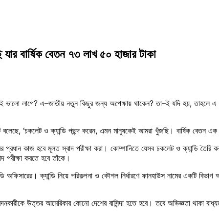
ি যার বার্ষিক বেতন ৭৩ লাখ ৫০ হাজার টাকা
খুবই ভালো লাগে? এ–জাতীয় নতুন কিছুর জন্য অপেক্ষায় থাকেন? তা–ই যদি হয়, তাহলে এ প
নিটি বলেছে, ‘চকলেট ও ক্যান্ডি পছন্দ করেন, এমন মানুষকেই আমরা খুঁজছি। বার্ষিক বেতন 
প্রধান কাজ হবে মূলত স্বাদ পরীক্ষা করা। কোম্পানিতে যেসব চকলেট ও ক্যান্ডি তৈরি করা
াদ পরীক্ষা করতে হবে তাঁকে।
্ডি অফিসারের। ক্যান্ডি নিয়ে পরিকল্পনা ও কৌশল নির্ধারণে ফানহাউস নামের একটি বিভাগ 
ারীকে উত্তর আমেরিকার কোনো দেশের বাসিন্দা হতে হবে। তবে অভিজ্ঞতা থাকা বাধ্যতামূ