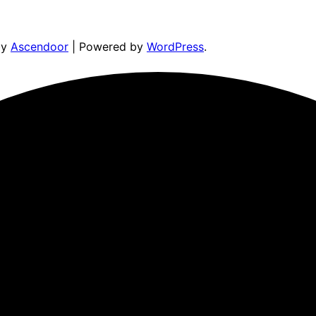
by
Ascendoor
| Powered by
WordPress
.