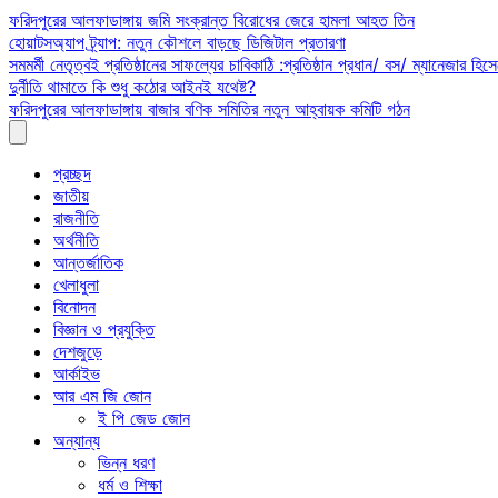
Skip
ফরিদপুরের আলফাডাঙ্গায় জমি সংক্রান্ত বিরোধের জেরে হামলা আহত তিন
to
হোয়াটসঅ্যাপ ট্র্যাপ: নতুন কৌশলে বাড়ছে ডিজিটাল প্রতারণা
content
সমমর্মী নেতৃত্বই প্রতিষ্ঠানের সাফল্যের চাবিকাঠি :প্রতিষ্ঠান প্রধান/ বস/ ম্যানেজার হিসে
দুর্নীতি থামাতে কি শুধু কঠোর আইনই যথেষ্ট?
ফরিদপুরের আলফাডাঙ্গায় বাজার বণিক সমিতির নতুন আহ্বায়ক কমিটি গঠন
প্রচ্ছদ
জাতীয়
রাজনীতি
অর্থনীতি
আন্তর্জাতিক
খেলাধুলা
বিনোদন
বিজ্ঞান ও প্রযুক্তি
দেশজুড়ে
আর্কাইভ
আর এম জি জোন
ই পি জেড জোন
অন্যান্য
ভিন্ন ধরণ
ধর্ম ও শিক্ষা