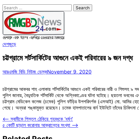
Search
for:
দেশজুড়ে
চট্টগ্রামে শর্টসার্কিটের আগুনে একই পরিবারের ৯ জন দগ্ধ
আরএমজি বিডি নিউজ ডেস্ক
November 9, 2020
চট্টগ্রামের আকবর শাহ এলাকায় শর্টসার্কিটের আগুনে একই পরিবারের নারী ও শিশুসহ ৯ 
পুলিশ জানায়, বৈদ্যুতিক শর্টসার্কিট থেকে অগ্নিকাণ্ডের ঘটনা ঘটেছে। ছয়তলা ভবনের এক
চট্টগ্রাম মেডিকেল কলেজ (চমেক) পুলিশ ফাঁড়ির উপপরিদর্শক (এসআই) মো. আমির হো
গেছে। অন্যরা শঙ্কামুক্ত রয়েছেন। চমেক হাসপাতালের বার্ন ইউনিটে তাঁদের চিকিৎসা 
Post
⟵
স্বামীকে পিস্তল ঠেকিয়ে গৃহবধূকে ‘ধর্ষণ’
৫ কোটি ছাড়াল করোনায় আক্রান্তের সংখ্যা
⟶
navigation
Related Posts