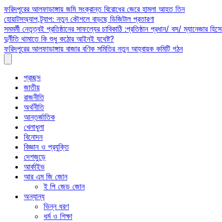
Skip
ফরিদপুরের আলফাডাঙ্গায় জমি সংক্রান্ত বিরোধের জেরে হামলা আহত তিন
to
হোয়াটসঅ্যাপ ট্র্যাপ: নতুন কৌশলে বাড়ছে ডিজিটাল প্রতারণা
content
সমমর্মী নেতৃত্বই প্রতিষ্ঠানের সাফল্যের চাবিকাঠি :প্রতিষ্ঠান প্রধান/ বস/ ম্যানেজার হিসে
দুর্নীতি থামাতে কি শুধু কঠোর আইনই যথেষ্ট?
ফরিদপুরের আলফাডাঙ্গায় বাজার বণিক সমিতির নতুন আহ্বায়ক কমিটি গঠন
প্রচ্ছদ
জাতীয়
রাজনীতি
অর্থনীতি
আন্তর্জাতিক
খেলাধুলা
বিনোদন
বিজ্ঞান ও প্রযুক্তি
দেশজুড়ে
আর্কাইভ
আর এম জি জোন
ই পি জেড জোন
অন্যান্য
ভিন্ন ধরণ
ধর্ম ও শিক্ষা