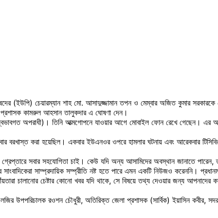
পরিষদের (ইউপি) চেয়ারম্যান শাহ মো. আসাদুজ্জামান তপন ও মেম্বার অজিত কুমার সরকারক
 জেলা প্রশাসক কামরুল আহসান তালুকদার এ ঘোষণা দেন।
ডার (স্বভাবগত অপরাধী)। তিনি আত্মগোপনে যাওয়ার আগে মোবাইল ফোন রেখে গেছেন। এর 
বার বরখাস্ত করা হয়েছিল। একবার ইউএনওর ওপরে হামলার ঘটনায় এবং আরেকবার টিসিবির
দের গ্রেপ্তারে সবার সহযোগিতা চাই। কেউ যদি অন্য আসামিদের অবস্থান জানাতে পারেন, ত
ের সাংবাদিকেরা সাম্প্রদায়িক সম্প্রীতি নষ্ট হতে পারে এমন একটি নিউজও করেননি। প্রধ
াঁয়তারা চালানোর চেষ্টার কোনো খবর যদি থাকে, সে বিষয়ে তথ্য দেওয়ার জন্য আপনাদে
জির উপপরিচালক রওশন চৌধুরী, অতিরিক্ত জেলা প্রশাসক (সার্বিক) ইয়াসিন কবীর, সদর উপজেল