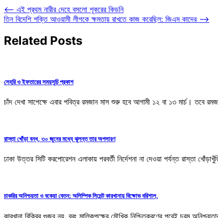
Post
⟵
এই প্রথম নারীর দেহে বসলো শূকরের কিডনি
তিন বিদেশি শক্তি আওয়ামী লীগকে ক্ষমতায় রাখতে কাজ করেছিল: জিএম কাদের
⟶
navigation
Related Posts
সেহরি ও ইফতারের সময়সূচি প্রকাশ
চাঁদ দেখা সাপেক্ষে এবার পবিত্র রমজান মাস শুরু হবে আগামী ১২ বা ১৩ মার্চ। তবে রমজ
রাস্তা খোঁড়া বন্ধ, ৩০ জুনের মধ্যে ঝুলন্ত তার অপসারণ
ঢাকা উত্তর সিটি করপোরেশন এলাকায় পরবর্তী নির্দেশনা না দেওয়া পর্যন্ত রাস্তা খোঁড়
চাকরির অনিশ্চয়তা ও বকেয়া বেতন: অলিম্পিক সিমেন্ট কারখানায় বিক্ষোভ বরিশাল,
কারখানা বিক্রির গুজব নয়, বরং মালিকপক্ষের মৌখিক নিশ্চিতকরণের পরেই চরম অনিশ্চয়তা