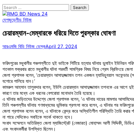
Search
for:
দেশজুড়ে
লীড নিউজ
চেয়ারম্যান-মেম্বারকে ধরিয়ে দিতে পুরস্কার ঘোষণা
আরএমজি বিডি নিউজ ডেস্ক
April 27, 2024
ফরিদপুরের মধুখালীর পঞ্চপল্লীতে দুই ভাইকে পিটিয়ে হত্যার ঘটনায় ডুমাইন ইউনিয়ন 
গতকাল শুক্রবার রাতে মধুখালীর ঘটনা পরবর্তী সামগ্রিক বিষয় নিয়ে প্রেস ব্রিফিংয়ে
জেলা প্রশাসক বলেন, ‘চেয়ারম্যান আসাদুজ্জামান তপন একজন হ্যাভিচ্যুয়াল অফেন্
যশোরে পালিয়ে যান।’
কামরুল আহসান তালুকদার বলেন, ইউপি চেয়ারম্যান আসাদুজ্জামান তপনকে এর আগে দুই
কারণে তার মধ্যে এক ধরনের বেপরোয়া মনোভাব তৈরি হয়েছে।
এ ঘটনায় জড়িতদের উদ্দেশ্যে জেলা প্রশাসক বলেন, ‘এ ঘটনায় দায়ের মামলার আসামি
তিনি পঞ্চপল্লীর ঘটনায় গণমাধ্যমের ভূমিকার প্রশংসা করে বলেন, এ ঘটনার পর ফরিদপুর
জেলা প্রশাসক বলেন বলেন, এ ঘটনাকে কেন্দ্র করে অস্থিতিশীল পরিস্থিতি তৈরি করার প
না পারে সেদিকেও সবাইকে সতর্ক থাকতে হবে।
সংবাদ সম্মেলনে অতিরিক্ত জেলা ম্যাজিস্ট্রেট (নেজারত) মোহাম্মদ আলী সিদ্দিকী, ডিডিএল
এবং সংবাদকর্মীরা উপস্থিত ছিলেন।