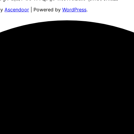
by
Ascendoor
| Powered by
WordPress
.