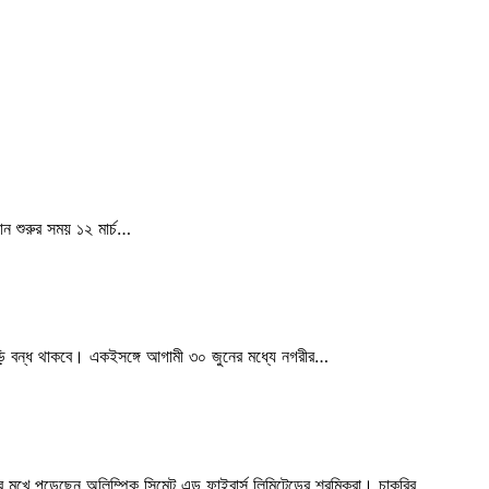
ান শুরুর সময় ১২ মার্চ…
াখুঁড়ি বন্ধ থাকবে। একইসঙ্গে আগামী ৩০ জুনের মধ্যে নগরীর…
র মুখে পড়েছেন অলিম্পিক সিমেন্ট এন্ড ফাইবার্স লিমিটেডের শ্রমিকরা। চাকরির…