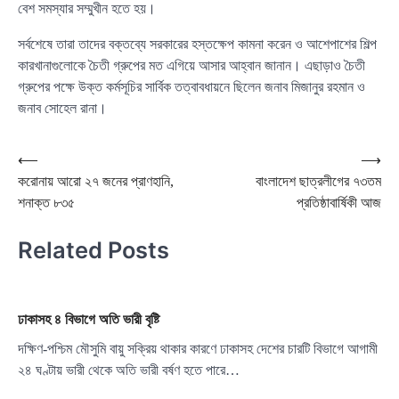
বেশ সমস্যার সম্মুখীন হতে হয়।
সর্বশেষে তারা তাদের বক্তব্যে সরকারের হস্তক্ষেপ কামনা করেন ও আশেপাশের শিল্প
কারখানাগুলোকে চৈতী গ্রুপের মত এগিয়ে আসার আহ্বান জানান। এছাড়াও চৈতী
গ্রুপের পক্ষে উক্ত কর্মসূচির সার্বিক তত্বাবধায়নে ছিলেন জনাব মিজানুর রহমান ও
জনাব সোহেল রানা।
Post
⟵
⟶
করোনায় আরো ২৭ জনের প্রাণহানি,
বাংলাদেশ ছাত্রলীগের ৭৩তম
navigation
শনাক্ত ৮৩৫
প্রতিষ্ঠাবার্ষিকী আজ
Related Posts
ঢাকাসহ ৪ বিভাগে অতি ভারী বৃষ্টি
দক্ষিণ-পশ্চিম মৌসুমি বায়ু সক্রিয় থাকার কারণে ঢাকাসহ দেশের চারটি বিভাগে আগামী
২৪ ঘণ্টায় ভারী থেকে অতি ভারী বর্ষণ হতে পারে…