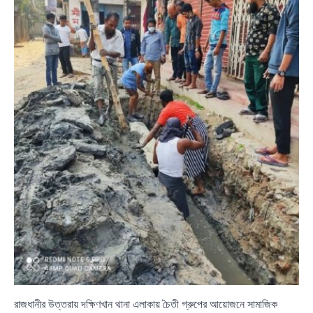
রাজধানীর উত্তরায় দক্ষিণখান থানা এলাকায় চৈতী গ্রুপের আয়োজনে সামাজিক