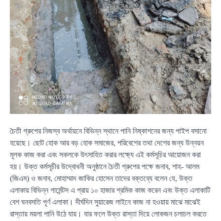
চৈতী গ্রুপের নিজস্ব অর্থায়নে বিভিন্ন স্থানে পানি নিষ্কাশনের জন্য পাইপ বসানো
হয়েছে। ছোট হোক আর বড় হোক সমাজের, পরিবেশের তথা দেশের জন্য উন্নয়ন
মূলক কাজ করা এবং সকলকে উৎসাহিত করার লক্ষ্যে এই কর্মসূচির আয়োজন করা
হয়। উক্ত কর্মসূচীর উদ্বোধনী অনুষ্ঠানে চৈতী গ্রুপের পক্ষে জনাব, শাহ- আলম
(জিএম) ও জনাব, মোহাম্মাদ জাকির হোসেন তাদের বক্তব্যে বলেন যে, উক্ত
এলাকায় বিভিন্ন গার্মেন্টস এ প্রায় ১০ হাজার শ্রমিক কাজ করেন এবং উক্ত এলাকাটি
বেশ ঘনবসতি পূর্ণ এলাকা। দীর্ঘদিন সুয়ারেজ লাইনে কাজ না হওয়ায় মাঝে মাঝেই
রাস্তায় ময়লা পানি উঠে যায়। যার ফলে উক্ত রাস্তা দিয়ে লোকজন চলাচল করতে