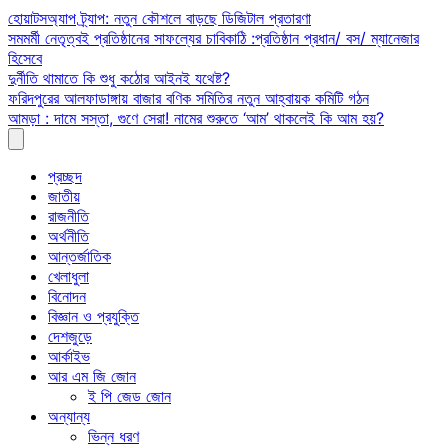
Skip
হোয়াটসঅ্যাপ ট্র্যাপ: নতুন কৌশলে বাড়ছে ডিজিটাল প্রতারণা
to
সমমর্মী নেতৃত্বই প্রতিষ্ঠানের সাফল্যের চাবিকাঠি :প্রতিষ্ঠান প্রধান/ বস/ ম্যানেজার
content
হিসেবে
দুর্নীতি থামাতে কি শুধু কঠোর আইনই যথেষ্ট?
ফরিদপুরের আলফাডাঙ্গায় বাজার বণিক সমিতির নতুন আহ্বায়ক কমিটি গঠন
আমড়া : দামে সস্তা, গুণে সেরা! নামের শুরুতে ‘আম’ থাকলেই কি আম হয়?
প্রচ্ছদ
জাতীয়
রাজনীতি
অর্থনীতি
আন্তর্জাতিক
খেলাধুলা
বিনোদন
বিজ্ঞান ও প্রযুক্তি
দেশজুড়ে
আর্কাইভ
আর এম জি জোন
ই পি জেড জোন
অন্যান্য
ভিন্ন ধরণ