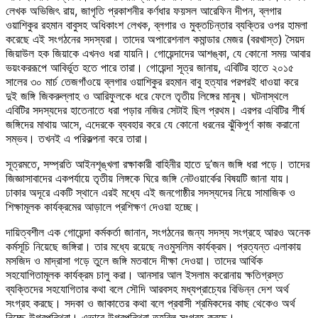
লেখক অভিজিৎ রায়, জাগৃতি প্রকাশনীর কর্ণধার ফয়সল আরেফিন দীপন, ব্লগার
ওয়াশিকুর রহমান বাবুসহ অধিকাংশ লেখক, ব্লগার ও মুক্তচিন্তার ব্যক্তির ওপর হামলা
করেছে এই সংগঠনের সদস্যরা। তাদের অপারেশনাল কমান্ডার মেজর (বরখাস্ত) সৈয়দ
জিয়াউল হক জিয়াকে এখনও ধরা যায়নি। গোয়েন্দাদের আশঙ্কা, যে কোনো সময় আবার
ভয়ংকররূপে আবির্ভূত হতে পারে তারা। গোয়েন্দা সূত্র জানায়, এবিটির হাতে ২০১৫
সালের ৩০ মার্চ তেজগাঁওয়ে ব্লগার ওয়াশিকুর রহমান বাবু হত্যার পরপরই ধাওয়া করে
দুই জঙ্গি জিকরুল্লাহ ও আরিফুলকে ধরে ফেলে তৃতীয় লিঙ্গের মানুষ। ঘটনাস্থলে
এবিটির সদস্যদের হাতেনাতে ধরা পড়ার নজির সেটাই ছিল প্রথম। এরপর এবিটির শীর্ষ
জঙ্গিদের মাথায় আসে, এদেরকে ব্যবহার করে যে কোনো ধরনের ঝুঁকিপূর্ণ কাজ করানো
সম্ভব। তখনই এ পরিকল্পনা করে তারা।
সূত্রমতে, সম্প্রতি আইনশৃঙ্খলা রক্ষাকারী বাহিনীর হাতে দু’জন জঙ্গি ধরা পড়ে। তাদের
জিজ্ঞাসাবাদের একপর্যায়ে তৃতীয় লিঙ্গকে ঘিরে জঙ্গি নেটওয়ার্কের বিষয়টি জানা যায়।
ঢাকার অদূরে একটি স্থানে এরই মধ্যে এই জনগোষ্ঠীর সদস্যদের নিয়ে সামাজিক ও
শিক্ষামূলক কার্যক্রমের আড়ালে প্রশিক্ষণ দেওয়া হচ্ছে।
দায়িত্বশীল এক গোয়েন্দা কর্মকর্তা জানান, সংগঠনের জন্য সদস্য সংগ্রহে আরও অনেক
কর্মসূচি নিয়েছে জঙ্গিরা। তার মধ্যে রয়েছে নওমুসলিম কার্যক্রম। প্রত্যন্ত এলাকায়
মসজিদ ও মাদ্রাসা গড়ে তুলে জঙ্গি মতবাদে দীক্ষা দেওয়া। তাদের আর্থিক
সহযোগিতামূলক কার্যক্রম চালু করা। আনসার আল ইসলাম করোনায় ক্ষতিগ্রস্ত
ব্যক্তিদের সহযোগিতার কথা বলে সৌদি আরবসহ মধ্যপ্রাচ্যের বিভিন্ন দেশ অর্থ
সংগ্রহ করছে। সদকা ও জাকাতের কথা বলে প্রবাসী শ্রমিকদের কাছ থেকেও অর্থ
নিচ্ছে উগ্রপন্থিরা। এভাবে উগ্রপন্থিরা তহবিল সংগ্রহ করছে।