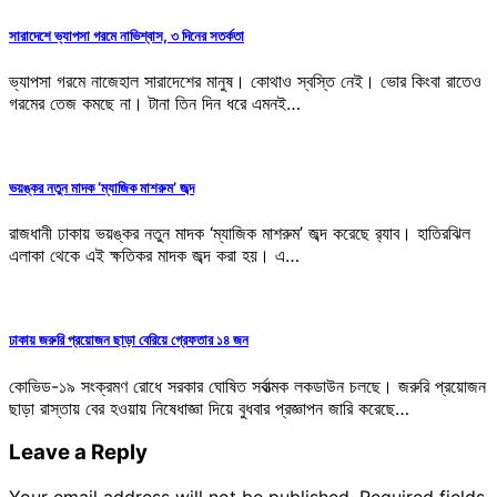
সারাদেশে ভ্যাপসা গরমে নাভিশ্বাস, ৩ দিনের সতর্কতা
ভ্যাপসা গরমে নাজেহাল সারাদেশের মানুষ। কোথাও স্বস্তি নেই। ভোর কিংবা রাতেও
গরমের তেজ কমছে না। টানা তিন দিন ধরে এমনই…
ভয়ঙ্কর নতুন মাদক ‘ম্যাজিক মাশরুম’ জব্দ
রাজধানী ঢাকায় ভয়ঙ্কর নতুন মাদক ‘ম্যাজিক মাশরুম’ জব্দ করেছে র‌্যাব। হাতিরঝিল
এলাকা থেকে এই ক্ষতিকর মাদক জব্দ করা হয়। এ…
ঢাকায় জরুরি প্রয়োজন ছাড়া বেরিয়ে গ্রেফতার ১৪ জন
কোভিড-১৯ সংক্রমণ রোধে সরকার ঘোষিত সর্বাত্মক লকডাউন চলছে। জরুরি প্রয়োজন
ছাড়া রাস্তায় বের হওয়ায় নিষেধাজ্ঞা দিয়ে বুধবার প্রজ্ঞাপন জারি করেছে…
Leave a Reply