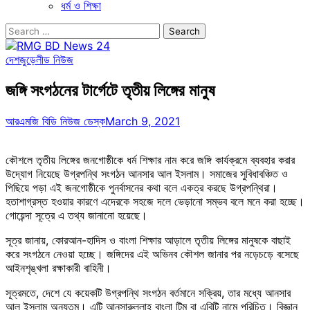
ধর্ম ও শিক্ষা
Search
for:
দেশজুড়ে
লীড নিউজ
জঙ্গি সংগঠনের টার্গেটে তৃতীয় লিঙ্গের মানুষ
আরএমজি বিডি নিউজ ডেস্ক
March 9, 2021
কৌশলে তৃতীয় লিঙ্গের জনগোষ্ঠীকে ধর্ম শিক্ষার নাম করে জঙ্গি কার্যক্রমে ব্যবহার করার
উদ্যোগ নিয়েছে উগ্রপন্থি সংগঠন আনসার আল ইসলাম। সমাজের সুবিধাবঞ্চিত ও
পিছিয়ে পড়া এই জনগোষ্ঠীকে পুনর্বাসনের কথা বলে একত্র করছে উগ্রপন্থিরা।
হতাশাগ্রস্ত হওয়ার কারণে এদেরকে সহজে দলে ভেড়ানো সম্ভব বলে মনে করা হচ্ছে।
গোয়েন্দা সূত্রে এ তথ্য জানানো হয়েছে।
সূত্র জানায়, কোরআন-হাদিস ও বাংলা শিক্ষার আড়ালে তৃতীয় লিঙ্গের মানুষকে বাছাই
করে সংগঠনে নেওয়া হচ্ছে। জঙ্গিদের এই অভিনব কৌশল জানার পর নড়েচড়ে বসেছে
আইনশৃঙ্খলা রক্ষাকারী বাহিনী।
সূত্রমতে, দেশে যে কয়েকটি উগ্রপন্থি সংগঠন বর্তমানে সক্রিয়, তার মধ্যে আনসার
আল ইসলাম অন্যতম। এটি আনসারুল্লাহ বাংলা টিম বা এবিটি নামে পরিচিত। বিজ্ঞান