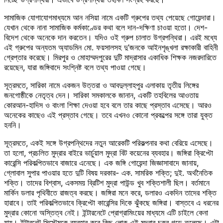
সামাজিক যোগাযোগমাধ্যমে আন নসিয়া নামে একটি গ্রুপের তথ্য পেয়েছে গোয়েন্দারা।
যেখান থেকে নানা সামাজিক কর্মকাণ্ডের কথা বলে দান-দক্ষিণা চাওয়া হতো। দেশ-
বিদেশ থেকে অনেকে দান করতেন। যদিও ওই গ্রুপ চালাত উগ্রপন্থিরা। এরই মধ্যে
এই গ্রুপের অন্যতম অ্যাডমিন মো. ফয়সালসহ দু’জনকে আইনশৃঙ্খলা রক্ষাকারী বাহিনী
গ্রেপ্তার করেছে। মিরপুর ও মোহাম্মদপুরের দুটি মাদ্রাসার একাধিক শিক্ষক নজরদারিতে
রয়েছেন, যারা জঙ্গিবাদে সংশ্নিষ্ট বলে তথ্য পাওয়া গেছে।
সূত্রমতে, সারিকা নামে একজন উত্তরা ও আবদুল্লাহপুর এলাকায় তৃতীয় লিঙ্গের
জনগোষ্ঠীকে নেতৃত্ব দেন। সারিকা সমকালকে জানান, একটি তহবিলের আওতায়
কোরআন-হাদিস ও বাংলা শিক্ষা দেওয়া হবে বলে তার কাছে প্রস্তাব এসেছে। আরও
অনেকের কাছেও এই প্রস্তাব গেছে। তবে এখনও কোনো প্রকল্পের সঙ্গে তারা যুক্ত
হননি।
সূত্রমতে, একই সঙ্গে উগ্রপন্থিদের নতুন আরেকটি পরিকল্পনার কথা বেরিয়ে এসেছে।
তা হলো, প্রচলিত মুদ্রার বাইরে ভার্চুয়াল মুদ্রা বিট কয়েনের ব্যবহার। জঙ্গিরা ক্রিপ্টো
কারেন্সি পরিকল্পিতভাবে বাজারে এনেছে। এক জঙ্গি গোয়েন্দা জিজ্ঞাসাবাদে জানায়,
গ্লোবাল সুপার পাওয়ার হতে দুটি বিষয় দরকার- এক. সামরিক শক্তি; দুই. অর্থনৈতিক
শক্তি। তাদের বিশ্বাস, একসময় ব্রিটিশ মুদ্রা পাউন্ড খুব শক্তিশালী ছিল। বর্তমানে
মার্কিন ডলার পৃথিবীতে রাজত্ব করছে। জঙ্গিরা মনে করে, ডলারও একদিন তাদের শক্তি
হারাবে। তাই পরিকল্পিতভাবে ক্রিপ্টো কারেন্সির দিকে ঝুঁকছে জঙ্গিরা। বাস্তবে এ ধরনের
মুদ্রার কোনো অস্তিত্ব নেই। ইন্টারনেটে প্রোগ্রামিংয়ের মাধ্যমে এটি চাইলে কেনা
যায়। ইন্টারনেট সিস্টেমকে ব্যবহার করে কিছু লোক এই মুদ্রার চক্র গড়ে তুলেছে। এটা