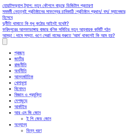
Skip
হোয়াটসঅ্যাপ ট্র্যাপ: নতুন কৌশলে বাড়ছে ডিজিটাল প্রতারণা
to
সমমর্মী নেতৃত্বই প্রতিষ্ঠানের সাফল্যের চাবিকাঠি :প্রতিষ্ঠান প্রধান/ বস/ ম্যানেজার
content
হিসেবে
দুর্নীতি থামাতে কি শুধু কঠোর আইনই যথেষ্ট?
ফরিদপুরের আলফাডাঙ্গায় বাজার বণিক সমিতির নতুন আহ্বায়ক কমিটি গঠন
আমড়া : দামে সস্তা, গুণে সেরা! নামের শুরুতে ‘আম’ থাকলেই কি আম হয়?
প্রচ্ছদ
জাতীয়
রাজনীতি
অর্থনীতি
আন্তর্জাতিক
খেলাধুলা
বিনোদন
বিজ্ঞান ও প্রযুক্তি
দেশজুড়ে
আর্কাইভ
আর এম জি জোন
ই পি জেড জোন
অন্যান্য
ভিন্ন ধরণ