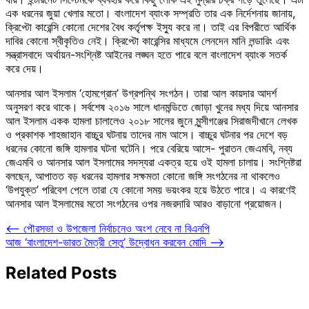
এক ধরনের জুয়া খেলার মতো। বাংলাদেশ ব্যাংক সম্প্রতি তার এক নির্দেশনায় জানায়,
ক্রিপ্টো কারেন্সি কোনো দেশের বৈধ কর্তৃপক্ষ ইস্যু করে না। তাই এর বিপরীতে আর্থিক
দাবির কোনো স্বীকৃতিও নেই। ক্রিপ্টো কারেন্সির মাধ্যমে লেনদেন মানি লন্ডারিং এবং
সন্ত্রাসবাদে অর্থায়ন-সংশ্নিষ্ট আইনের লঙ্ঘন হতে পারে বলে বাংলাদেশ ব্যাংক সতর্ক
করে দেয়।
আনসার আল ইসলাম ‘হোমগ্রোন’ উগ্রপন্থি সংগঠন। তারা আল কায়দার আদর্শ
অনুসরণ করে থাকে। সর্বশেষ ২০১৬ সালে ধানমন্ডিতে জোড়া খুনের মধ্য দিয়ে আনসার
আল ইসলাম একক হামলা চালালেও ২০১৮ সালের জুনে মুন্সীগঞ্জের সিরাজদীখানে লেখক
ও প্রকাশক শাহজাহান বাচ্চুর ঘটনায় তাদের নাম আসে। বাচ্চুর ঘটনার পর দেশে বড়
ধরনের কোনো জঙ্গি হামলার ঘটনা ঘটেনি। পরে বেরিয়ে আসে- পুরাতন জেএমবি, নব্য
জেএমবি ও আনসার আল ইসলামের সদস্যরা একত্র হয়ে ওই হামলা চালায়। সংশ্নিষ্টরা
বলছেন, আপাতত বড় ধরনের হামলার সক্ষমতা কোনো জঙ্গি সংগঠনের না থাকলেও
‘উপযুক্ত’ পরিবেশ পেলে তারা যে কোনো সময় ভয়ংকর হয়ে উঠতে পারে। এ কারণেই
আনসার আল ইসলামের মতো সংগঠনের ওপর নজরদারি আরও বাড়ানো প্রয়োজন।
Post
⟵
পৌরসভা ও উপজেলা নির্বাচনেও অংশ নেবে না বিএনপি
আজ ‘বাংলাদেশ-ভারত মৈত্রী সেতু’ উদ্বোধন করবেন মোদি
⟶
navigation
Related Posts