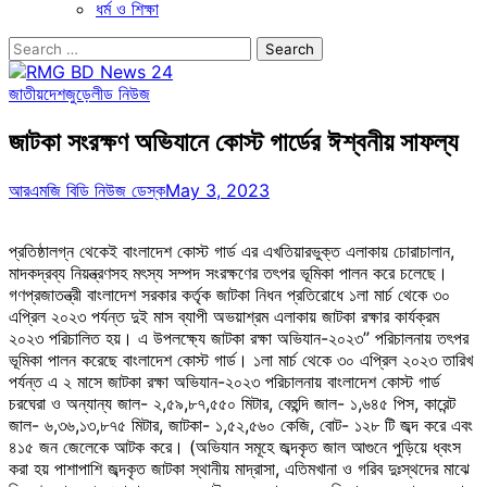
ধর্ম ও শিক্ষা
Search
for:
জাতীয়
দেশজুড়ে
লীড নিউজ
জাটকা সংরক্ষণ অভিযানে কোস্ট গার্ডের ঈশ্বনীয় সাফল্য
আরএমজি বিডি নিউজ ডেস্ক
May 3, 2023
প্রতিষ্ঠালগ্ন থেকেই বাংলাদেশ কোস্ট গার্ড এর এখতিয়ারভুক্ত এলাকায় চোরাচালান,
মাদকদ্রব্য নিয়ন্ত্রণসহ মৎস্য সম্পদ সংরক্ষণের তৎপর ভূমিকা পালন করে চলেছে।
গণপ্রজাতন্ত্রী বাংলাদেশ সরকার কর্তৃক জাটকা নিধন প্রতিরোধে ১লা মার্চ থেকে ৩০
এপ্রিল ২০২৩ পর্যন্ত দুই মাস ব্যাপী অভয়াশ্রম এলাকায় জাটকা রক্ষার কার্যক্রম
২০২৩ পরিচালিত হয়। এ উপলক্ষ্যে জাটকা রক্ষা অভিযান-২০২৩” পরিচালনায় তৎপর
ভূমিকা পালন করেছে বাংলাদেশ কোস্ট গার্ড। ১লা মার্চ থেকে ৩০ এপ্রিল ২০২৩ তারিখ
পর্যন্ত এ ২ মাসে জাটকা রক্ষা অভিযান-২০২৩ পরিচালনায় বাংলাদেশ কোস্ট গার্ড
চরঘেরা ও অন্যান্য জাল- ২,৫৯,৮৭,৫৫০ মিটার, বেহুন্দি জাল- ১,৬৪৫ পিস, কারেন্ট
জাল- ৬,৩৬,১৩,৮৭৫ মিটার, জাটকা- ১,৫২,৫৬০ কেজি, বোট- ১২৮ টি জব্দ করে এবং
৪১৫ জন জেলেকে আটক করে। (অভিযান সমূহে জব্দকৃত জাল আগুনে পুড়িয়ে ধ্বংস
করা হয় পাশাপাশি জব্দকৃত জাটকা স্থানীয় মাদ্রাসা, এতিমখানা ও গরিব দুঃস্থদের মাঝে