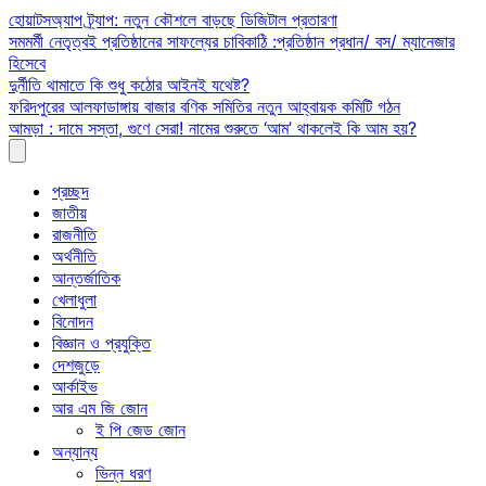
Skip
হোয়াটসঅ্যাপ ট্র্যাপ: নতুন কৌশলে বাড়ছে ডিজিটাল প্রতারণা
to
সমমর্মী নেতৃত্বই প্রতিষ্ঠানের সাফল্যের চাবিকাঠি :প্রতিষ্ঠান প্রধান/ বস/ ম্যানেজার
content
হিসেবে
দুর্নীতি থামাতে কি শুধু কঠোর আইনই যথেষ্ট?
ফরিদপুরের আলফাডাঙ্গায় বাজার বণিক সমিতির নতুন আহ্বায়ক কমিটি গঠন
আমড়া : দামে সস্তা, গুণে সেরা! নামের শুরুতে ‘আম’ থাকলেই কি আম হয়?
প্রচ্ছদ
জাতীয়
রাজনীতি
অর্থনীতি
আন্তর্জাতিক
খেলাধুলা
বিনোদন
বিজ্ঞান ও প্রযুক্তি
দেশজুড়ে
আর্কাইভ
আর এম জি জোন
ই পি জেড জোন
অন্যান্য
ভিন্ন ধরণ