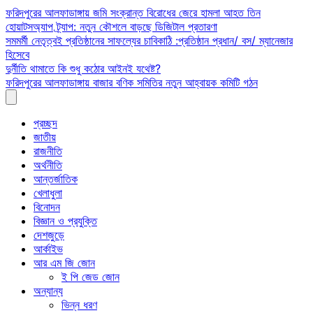
Skip
ফরিদপুরের আলফাডাঙ্গায় জমি সংক্রান্ত বিরোধের জেরে হামলা আহত তিন
to
হোয়াটসঅ্যাপ ট্র্যাপ: নতুন কৌশলে বাড়ছে ডিজিটাল প্রতারণা
content
সমমর্মী নেতৃত্বই প্রতিষ্ঠানের সাফল্যের চাবিকাঠি :প্রতিষ্ঠান প্রধান/ বস/ ম্যানেজার
হিসেবে
দুর্নীতি থামাতে কি শুধু কঠোর আইনই যথেষ্ট?
ফরিদপুরের আলফাডাঙ্গায় বাজার বণিক সমিতির নতুন আহ্বায়ক কমিটি গঠন
প্রচ্ছদ
জাতীয়
রাজনীতি
অর্থনীতি
আন্তর্জাতিক
খেলাধুলা
বিনোদন
বিজ্ঞান ও প্রযুক্তি
দেশজুড়ে
আর্কাইভ
আর এম জি জোন
ই পি জেড জোন
অন্যান্য
ভিন্ন ধরণ