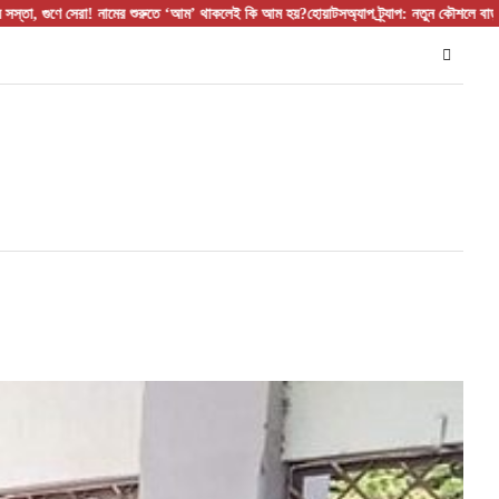
রা! নামের শুরুতে ‘আম’ থাকলেই কি আম হয়?
হোয়াটসঅ্যাপ ট্র্যাপ: নতুন কৌশলে বাড়ছে ডিজিটাল প্রত