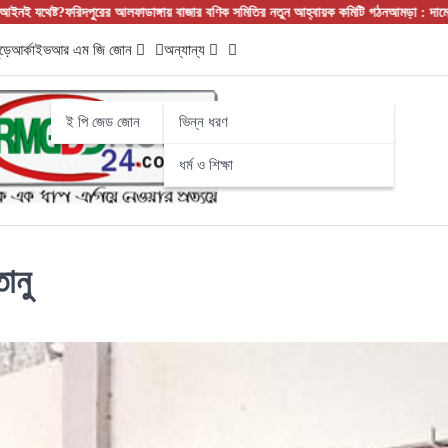
িদপুরের আলফাডাঙ্গায় বাজার বণিক সমিতির নতুন আহ্বায়ক কমিটি গঠন
আমড়া : দামে সস্তা, গুণে সে
ড়ে
আর্কাইভ
আর এম জি জোন
অন্যান্য
ই পি জেড জোন
ভিন্ন ধরণ
ধর্ম ও শিক্ষা
ানু