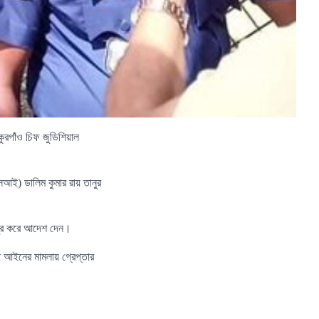
কুরগাঁও চিফ জুডিশিয়াল
সআই) ডালিম কুমার রায় তানুর
্জুর করে আদেশ দেন।
া আইনের মামলায় গ্রেপ্তার