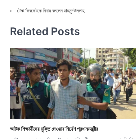
Post
⟵
টেস্ট ক্রিকেটকে বিদায় বললেন মাহমুদউল্লাহ
navigation
Related Posts
আটক শিক্ষার্থীদের মুক্তি দেওয়ার নির্দেশ প্রধানমন্ত্রীর