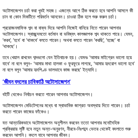
অটোসাজেশন চর্চা করা খুবই সহজ। এজন্যে আগে ঠিক করতে হবে আপনি আসলে কী
চান বা কোন দিকটিতে পরিবর্তন আনবেন। চাওয়া ঠিক হলে শুরু করুন চর্চা।
প্রয়োজনমাফিক শব্দ বা বাক্য দিয়ে আপনি নিজেই বানিয়ে নিতে পারেন আপনার
অটোসাজেশন। স্বাচ্ছন্দমতো বর্তমান বা ভবিষ্যৎ কালজ্ঞাপক শব্দ থাকতে পারে। যেমন,
‘করব’, ‘হবে’ বা ‘থাকবে’ বলতে পারেন। অথবা বলতে পারেন ‘করছি’, ‘হচ্ছে’ বা
‘থাকছে’।
তবে খেয়াল রাখবেন শব্দগুলো যেন ইতিবাচক হয়। যেমনঃ ‘আমার মাইগ্রেন ভালো হয়ে
যাবে’ না বলে বলুন- ‘আমার মাথা হালকা ও ফুরফুরে লাগছে, ‘আমার হৃদরোগ ভালো হবে’
না বলে বলুন ‘আমার হৃদপিণ্ড ভালভাবে কাজ করছে’ ইত্যাদি।
‘জীবন বদলের চাবিকাঠি অটোসাজেশন’
বইটি থেকেও নির্বাচন করতে পারেন আপনার অটোসাজেশন।
অটোসাজেশন মেডিটেশনের মধ্যে বা স্বাভাবিক জাগ্রত অবস্থায় দিতে পারেন। চর্চা
করতে পারেন কাজের ফাঁকেও।
যত আন্তরিকভাবে অটোসাজেশন অনুশীলন করবেন ততো আপনার মনোদৈহিক
প্রক্রিয়ায় সৃষ্টি হবে নতুন অন্ত-অনুরণন, নীরবে-নিঃশব্দে ভেতর থেকেই বদলাতে শুরু
করবেন আপনি। বদলে যাবে আপনার জীবন।