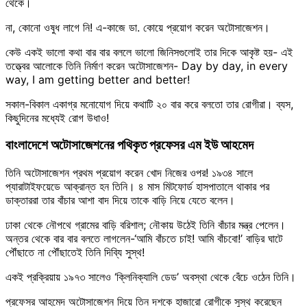
থেকে।
না, কোনো ওষুধ লাগে নি! এ-কাজে ডা. কোয়ে প্রয়োগ করেন অটোসাজেশন।
কেউ একই ভালো কথা বার বার বললে ভালো জিনিসগুলোই তার দিকে আকৃষ্ট হয়- এই
তত্ত্বের আলোকে তিনি নির্মাণ করেন অটোসাজেশন- Day by day, in every
way, I am getting better and better!
সকাল-বিকাল একাগ্র মনোযোগ দিয়ে কথাটি ২০ বার করে বলতো তার রোগীরা। ব্যস,
কিছুদিনের মধ্যেই রোগ উধাও!
বাংলাদেশে অটোসাজেশনের পথিকৃত প্রফেসর এম ইউ আহমেদ
তিনি অটোসাজেশন প্রথম প্রয়োগ করেন খোদ নিজের ওপর! ১৯৩৪ সালে
প্যারাটাইফয়েডে আক্রান্ত হন তিনি। ৪ মাস মিটফোর্ড হাসপাতালে থাকার পর
ডাক্তাররা তার বাঁচার আশা বাদ দিয়ে তাকে বাড়ি নিয়ে যেতে বলেন।
ঢাকা থেকে নৌপথে গ্রামের বাড়ি বরিশাল; নৌকায় উঠেই তিনি বাঁচার মন্ত্র পেলেন।
অন্তর থেকে বার বার বলতে লাগলেন-‘আমি বাঁচতে চাই! আমি বাঁচবো!’ বাড়ির ঘাটে
পৌঁছাতে না পৌঁছাতেই তিনি দিব্যি সুস্থ!
একই প্রক্রিয়ায় ১৯৭৩ সালেও ‘ক্লিনিক্যালি ডেড’ অবস্থা থেকে বেঁচে ওঠেন তিনি।
প্রফেসর আহমেদ অটোসাজেশন দিয়ে তিন দশকে হাজারো রোগীকে সুস্থ করেছেন