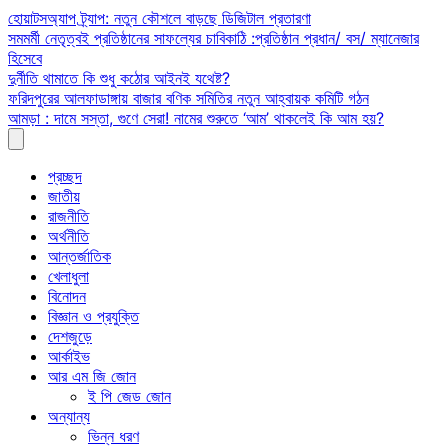
Skip
হোয়াটসঅ্যাপ ট্র্যাপ: নতুন কৌশলে বাড়ছে ডিজিটাল প্রতারণা
to
সমমর্মী নেতৃত্বই প্রতিষ্ঠানের সাফল্যের চাবিকাঠি :প্রতিষ্ঠান প্রধান/ বস/ ম্যানেজার
content
হিসেবে
দুর্নীতি থামাতে কি শুধু কঠোর আইনই যথেষ্ট?
ফরিদপুরের আলফাডাঙ্গায় বাজার বণিক সমিতির নতুন আহ্বায়ক কমিটি গঠন
আমড়া : দামে সস্তা, গুণে সেরা! নামের শুরুতে ‘আম’ থাকলেই কি আম হয়?
প্রচ্ছদ
জাতীয়
রাজনীতি
অর্থনীতি
আন্তর্জাতিক
খেলাধুলা
বিনোদন
বিজ্ঞান ও প্রযুক্তি
দেশজুড়ে
আর্কাইভ
আর এম জি জোন
ই পি জেড জোন
অন্যান্য
ভিন্ন ধরণ