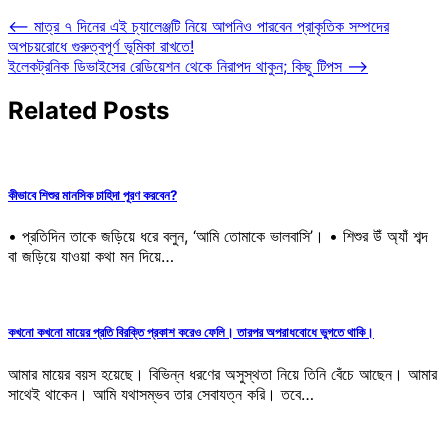
Post
⟵
মাত্র ৭ দিনের এই চ্যালেঞ্জটি নিয়ে আপনিও পারবেন প্রাকৃতিক সম্পদের
অপচয়রোধে গুরুত্বপূর্ণ ভূমিকা রাখতে!
navigation
ইলেকট্রনিক ডিভাইসের রেডিয়েশন থেকে নিরাপদ থাকুন; কিছু টিপস
⟶
Related Posts
কীভাবে শিশুর মানসিক চাহিদা পূরণ করবেন?
• প্রতিদিন তাকে জড়িয়ে ধরে বলুন, ‘আমি তোমাকে ভালবাসি’। • শিশুর উঁ অ্যাঁ শব্দ
বা জড়িয়ে যাওয়া কথা মন দিয়ে…
কখনো কখনো মায়ের প্রতি বিরক্তি প্রকাশ করেও ফেলি। তারপর অপরাধবোধে ভুগতে থাকি।
আমার মায়ের বয়স হয়েছে। বিভিন্ন ধরণের অসুস্থতা নিয়ে তিনি বেঁচে আছেন। আমার
সাথেই থাকেন। আমি যথাসম্ভব তার সেবাযত্ন করি। তবে…