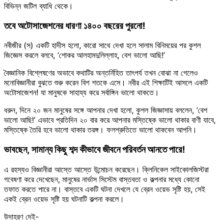
বিভিন্ন জটিল ব্যাধি থেকে।
তবে অটোসাজেশনের ধারণা ১৪০০ বছরের পুরনো!
নবীজীর (স) একটি হাদীস হলো, কারো সাথে দেখা হলে সালাম বিনিময়ের পর কুশল
জিজ্ঞেস করলে বলবে, ‘শোকর আলহামদুলিল্লাহ, বেশ ভালো আছি!’
বৈজ্ঞানিক বিশ্লেষণের অভাবে কথাটির অন্তর্নিহিত তাৎপর্য তখন বোঝা না গেলেও
মনোবিজ্ঞানীরা বুঝতে শুরু করেন বিশ শতকে এসে। নবীর এই শিক্ষাটিই আসলে একটি
অটোসাজেশন! যা মানুষকে সাহায্য করে সর্বাঙ্গিন ভালো থাকতে।
ধরুন, দিনে ২০ জন মানুষের সঙ্গে আপনার দেখা হলো, কুশল জিজ্ঞাসায় বললেন, ‘বেশ
ভালো আছি!’ এভাবে প্রতিদিন ২০ বার করে আপনার মস্তিষ্কে ভালো থাকার বাণী যাবে,
মস্তিষ্কে তৈরি হবে ভালো থাকার তরঙ্গ। ফলশ্রুতিতে ভালো থাকবেন আপনি।
ভাবছেন, সামান্য কিছু শব্দ কীভাবে জীবনে পরিবর্তন আনতে পারে!
এ রহস্যও বিজ্ঞানীরা আস্তে আস্তে উন্মোচন করেছেন। ক্লিনিকেল সাইকোলজিস্টরা
গবেষণা করে দেখেছেন, মানুষের নার্ভাস সিস্টেম বাস্তবতা ও কল্পনার মধ্যে কোনো
তফাত করতে পারে না। বাস্তবে একটি ঘটনা দেখলে যে ব্রেন ওয়েভ সৃষ্টি হয়, সেই
একই ব্রেন ওয়েভ সৃষ্টি হয় ঘটনাটি কল্পনা করলে।
উদাহরণ দেই-