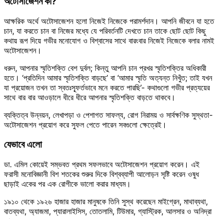
অটোসাজেশন কী?
আক্ষরিক অর্থে অটোসাজেশন হলো নিজেই নিজেকে পরামর্শদান। আপনি জীবনে যা হতে
চান, যা করতে চান বা নিজের মধ্যে যে পরিবর্তনটি দেখতে চান তাকে ছোট ছোট কিছু
কথায় রূপ দিয়ে গভীর মনোযোগ ও বিশ্বাসের সাথে বারংবার নিজেই নিজেকে বলার নামই
অটোসাজেশন।
ধরুন, আপনার স্মৃতিশক্তি বেশ দুর্বল; কিন্তু আপনি চান প্রখর স্মৃতিশক্তির অধিকারী
হতে। ‘প্রতিদিন আমার স্মৃতিশক্তি বাড়ছে’ বা ‘আমার স্মৃতি অত্যন্ত নিখুঁত; তাই যখন
যা প্রয়োজন তখন তা স্বতঃস্ফূর্তভাবে মনে করতে পারছি’- কথাগুলো গভীর প্রত্যয়ের
সাথে বার বার আওড়ালে ধীরে ধীরে আপনার স্মৃতিশক্তি বাড়তে থাকবে।
ব্যক্তিত্ব উন্নয়ন, লেখাপড়া ও পেশাগত সাফল্য, রোগ নিরাময় ও সার্বক্ষণিক সুস্থতা-
অটোসাজেশন প্রয়োগ করে সুফল পেতে পারেন সবগুলো ক্ষেত্রেই।
যেভাবে এলো
ডা. এমিল কোয়েই সম্ভবত প্রথম সফলভাবে অটোসাজেশন প্রয়োগ করেন। এই
ফরাসী মনোবিজ্ঞানী বিশ শতকের শুরুর দিকে বিশ্বব্যাপী আলোড়ন সৃষ্টি করেন ওষুধ
ছাড়াই একের পর এক রোগীকে ভালো করার মাধ্যম।
১৯১০ থেকে ১৯২৬ হাজার হাজার মানুষকে তিনি সুস্থ করেছেন মাইগ্রেন, মাথাব্যথা,
বাতব্যথা, অ্যাজমা, প্যারালাইসিস, তোতলামি, টিউমার, গ্যাস্ট্রিক, আলসার ও অনিদ্রা