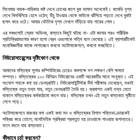
সিনেমায় নায়ক-নায়িকার কষ্ট দেখে চোখের জলে বুক ভাসান অনেকেই। কমেডি দৃশ্য
দেখে খিলখিলিয়ে হেসে ওঠেন; উঁচু টাওয়ার থেকে কাউকে ঝাঁপিয়ে পড়তে দেখে বুকটা
ছলাৎ করে ওঠে। আবার ভৌতিক দৃশ্য দেখলে দাঁড়িয়ে যায় গায়ের লোম।
এর সবগুলোই স্রেফ অভিনয়, বাস্তবে কিছুই ঘটছে না- এটা জানার পরও শারীরিক
প্রতিক্রিয়াগুলোর কারণ হলো ব্রেন এগুলোকে সত্যি বলে ভেবেছে। এই ব্যাপারটিকেই
মনোবিজ্ঞানীরা কাজে লাগাচ্ছেন কখনো অটোসাজেশনে, কখনো মনছবিতে।
নিউরোসায়েন্সের দৃষ্টিকোণ থেকে
আমাদের মস্তিষ্ক সুপার কম্পিউটারের চেয়েও কমপক্ষে দশ লক্ষগুণ বেশি ক্ষমতা
সম্পন্ন। মস্তিষ্কের ১০০ বিলিয়ন নিউরোনের একটি আরেকটির সাথে সংযুক্ত। এই
সংযোগ পথকে বলা হয় ডেনড্রাইট। নিউরোসাইন্টিস্টরা দীর্ঘ পরীক্ষায় দেখেছেন, যখনই
মস্তিষ্কে নতুন তথ্য যায়, নতুন ডেনড্রাইট তৈরি হয়। ক্রমাগত একই তথ্য যেতে
থাকলে মস্তিষ্কের কর্মকাঠামো বদলে যায়। মস্তিষ্ক তখন এই নতুন বাস্তবতা সৃষ্টিতে
লেগে পড়ে।
অটোসাজেশনে বারংবার বলা একই কথা মন ও মস্তিষ্কের বিশাল শক্তিভাণ্ডারকেই
সক্রিয় করে তোলে; মনোদৈহিক প্রক্রিয়া প্রস্তুত হয় চাওয়াকে পাওয়ায় রূপান্তরে।
ফলে বদলে যায় বাস্তবতা।
কীভাবে চর্চা করবেন?