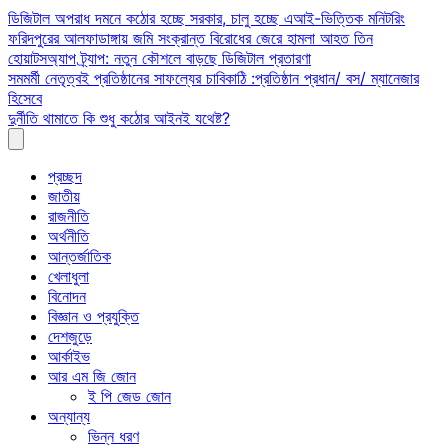
Skip
ডিজিটাল অপরাধ দমনে কঠোর হচ্ছে সরকার, চালু হচ্ছে এআই-ভিত্তিক মনিটরিং
to
ফরিদপুরের আলফাডাঙ্গায় জমি সংক্রান্ত বিরোধের জেরে হামলা আহত তিন
content
হোয়াটসঅ্যাপ ট্র্যাপ: নতুন কৌশলে বাড়ছে ডিজিটাল প্রতারণা
সমমর্মী নেতৃত্বই প্রতিষ্ঠানের সাফল্যের চাবিকাঠি :প্রতিষ্ঠান প্রধান/ বস/ ম্যানেজার
হিসেবে
দুর্নীতি থামাতে কি শুধু কঠোর আইনই যথেষ্ট?
প্রচ্ছদ
জাতীয়
রাজনীতি
অর্থনীতি
আন্তর্জাতিক
খেলাধুলা
বিনোদন
বিজ্ঞান ও প্রযুক্তি
দেশজুড়ে
আর্কাইভ
আর এম জি জোন
ই পি জেড জোন
অন্যান্য
ভিন্ন ধরণ