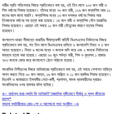
নারীর প্রতি সহিংসতার বিষয়ে প্রতিবেদনে বলা হয়, এই তিন মাসে ২০৮ জন নারী ও
শিশু ধর্ষণের শিকার হয়েছেন। তাঁদের মধ্যে ৭৮ জন নারী, ১০৯ জন কন্যাশিশু আর ২১
জনের বয়স জানা যায়নি। কন্যাশিশুর মধ্যে ১৩ জন দলবদ্ধ ধর্ষণের শিকার আর
তিনজনকে ধর্ষণের পর হত্যা করা হয়েছে। ১৪ জন নারী ও কন্যাশিশু যৌন হয়রানির
শিকার হয়েছেন। এছাড়া এই সময়ে ১১ জন নারী যৌতুকের কারণে হত্যার শিকার
হয়েছেন।
বাংলাদেশ-ভারত সীমান্তে ভারতীয় সীমান্তরক্ষী বাহিনী বিএসএফের নির্যাতনের বিষয়ে
প্রতিবেদনে বলা হয়, গত তিন মাসে বিএসএফের গুলিতে ৯ বাংলাদেশি নিহত ও ৫ জন
আহত হয়েছেন। নিহত ৯ জনের মধ্যে ৭ জনকে গুলি করে এবং ২ জনকে নির্যাতনের
মাধ্যমে হত্যা করা হয়েছে। এছাড়া ৩০ জুন পর্যন্ত নারী, শিশু ও বৃদ্ধসহ ১ হাজার
৭৮৩ জনকে জোর করে বাংলাদেশে ঠেলে পাঠানো হয়েছে।
সাংবাদিক নিপীড়নের বিষয়ে অধিকারের প্রতিবেদনে বলা হয়, এই সময়ে পেশাগত দায়িত্ব
পালন করতে গিয়ে ৩০ জন আহত, ১৬ জন লাঞ্ছিত ও ১১ জন হুমকির শিকার হয়েছেন।
বিএনপি ও জামায়াতে ইসলামীর নেতা-কর্মী, প্রশাসন, মাদক ব্যবসায়ীদের দ্বারাও
সাংবাদিকদের ওপর হামলার ঘটনা ঘটেছে।
Post
⟵
বার্ধক্যে জরা-ব্যাধি কি অনিবার্য? বৈজ্ঞানিক দৃষ্টিকোণে দীর্ঘায়ু ও সুস্থ জীবনের
রহস্য*
navigation
নাভানা ব্যাটারীজের রোড-শো ও আলোচনা সভা অনুষ্ঠিত
⟶