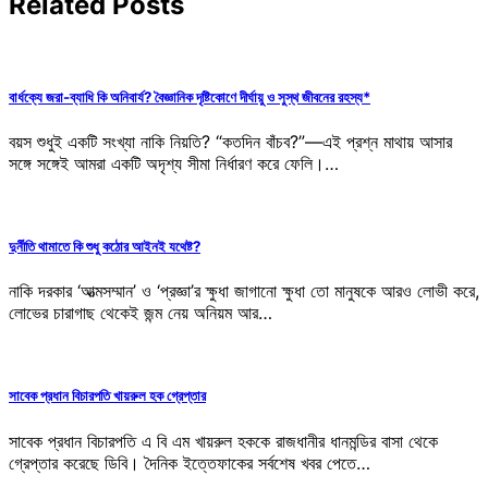
Related Posts
বার্ধক্যে জরা-ব্যাধি কি অনিবার্য? বৈজ্ঞানিক দৃষ্টিকোণে দীর্ঘায়ু ও সুস্থ জীবনের রহস্য*
বয়স শুধুই একটি সংখ্যা নাকি নিয়তি? “কতদিন বাঁচব?”—এই প্রশ্ন মাথায় আসার
সঙ্গে সঙ্গেই আমরা একটি অদৃশ্য সীমা নির্ধারণ করে ফেলি।…
দুর্নীতি থামাতে কি শুধু কঠোর আইনই যথেষ্ট?
নাকি দরকার ‘আত্মসম্মান’ ও ‘প্রজ্ঞা’র ক্ষুধা জাগানো ক্ষুধা তো মানুষকে আরও লোভী করে,
লোভের চারাগাছ থেকেই জন্ম নেয় অনিয়ম আর…
সাবেক প্রধান বিচারপতি খায়রুল হক গ্রেপ্তার
সাবেক প্রধান বিচারপতি এ বি এম খায়রুল হককে রাজধানীর ধানমন্ডির বাসা থেকে
গ্রেপ্তার করেছে ডিবি। দৈনিক ইত্তেফাকের সর্বশেষ খবর পেতে…