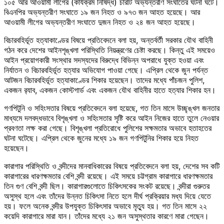
১০৫ আর আওয়ামী লীগের (কার্যক্রম নিষিদ্ধ) চারটি অভ্যন্তরীণ সংঘাতের ঘটনা ঘটে।
বিএনপির অভ্যন্তরীণ সংঘাতে ১৯ জন নিহত ও ৯৭৩ জন আহত হয়েছে। আর
আওয়ামী লীগের অভ্যন্তরীণ সংঘাতে দুজন নিহত ও ২৪ জন আহত হয়েছে।
বিচারবহির্ভূত হত্যাকাণ্ডের বিষয়ে প্রতিবেদনে বলা হয়, অন্তর্বর্তী সরকার যৌথ বাহিনী
গঠন করে দেশের আইনশৃঙ্খলা পরিস্থিতি নিয়ন্ত্রণের চেষ্টা করছে। কিন্তু এই সময়েও
আইন প্রয়োগকারী সংস্থার সদস্যদের বিরুদ্ধে বিভিন্ন অপরাধে যুক্ত হওয়া এবং
নির্যাতন ও বিচারবহির্ভূত হত্যার অভিযোগ পাওয়া গেছে। এপ্রিল থেকে জুন পর্যন্ত
আটজন বিচারবহির্ভূত হত্যাকাণ্ডের শিকার হয়েছেন। তাদের মধ্যে পাঁচজন পুলিশ,
একজন র‌্যাব, একজন কোস্টগার্ড এবং একজন যৌথ বাহিনীর হাতে হত্যার শিকার হন।
গণপিটুনি ও সহিংসতার বিষয়ে প্রতিবেদনে বলা হয়েছে, গত তিন মাসে উচ্ছৃঙ্খল জনতার
মাধ্যমে দলবদ্ধভাবে বিশৃঙ্খলা ও সহিংসতার সৃষ্টি করে আইন নিজের হাতে তুলে নেওয়ার
প্রবণতা লক্ষ করা গেছে। বিশৃঙ্খলা প্রতিরোধে পুলিশের সক্ষমতার অভাবে হতাহতের
ঘটনা ঘটেছে। এপ্রিল থেকে জুনের মধ্যে ১৯ জন গণপিটুনির শিকার হয়ে নিহত
হয়েছেন।
কারাগার পরিস্থিতি ও বন্দীদের মানবাধিকারের বিষয়ে প্রতিবেদনে বলা হয়, দেশের সব কটি
কারাগারের ধারণক্ষমতার বেশি বন্দী রয়েছে। এই সময়ে চট্টগ্রাম কারাগারে ধারণক্ষমতার
তিন গুণ বেশি বন্দী ছিল। কারাগারগুলোতে চিকিৎসকের সংকট রয়েছে। বন্দীরা গুরুতর
অসুস্থ হলে এবং তাঁদের উন্নত চিকিৎসা নিতে হলে দীর্ঘ প্রক্রিয়ার মধ্য দিয়ে যেতে
হয়। ফলে অনেক বন্দীর উপযুক্ত চিকিৎসার অভাবে মৃত্যু হয়। গত তিন মাসে ২২
কয়েদি কারাগারে মারা যান। তাঁদের মধ্যে ২১ জন অসুস্থতার কারণে মারা গেছেন।