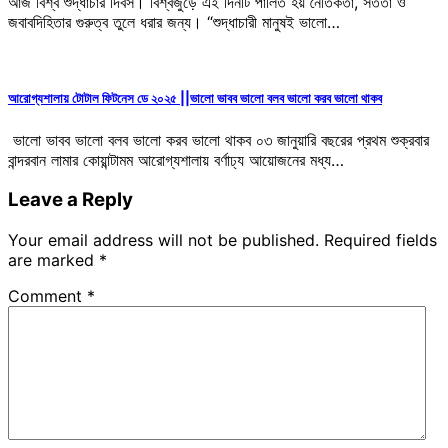
আজ বিশ্ব শুদ্ধাচার দিবস। বিশ্বজুড়ে এই দিনটি পালিত হয় নৈতিকতা, সততা ও
জবাবদিহিতার গুরুত্ব তুলে ধরার জন্য। “শুদ্ধাচারী মানুষই ভালো…
আরোগ্যশালায় টোটাল ফিটনেস ডে ২০২৫ ||ভালো ভাবব ভালো বলব ভালো করব ভালো থাকব
ভালো ভাবব ভালো বলব ভালো করব ভালো থাকব ০৩ জানুয়ারি বছরের প্রথম শুক্রবার
বান্দরবান লামার কোয়ান্টামম আরোগ্যশালায় বর্ণাঢ্য আয়োজনের মধ্য…
Leave a Reply
Your email address will not be published.
Required fields
are marked
*
Comment
*