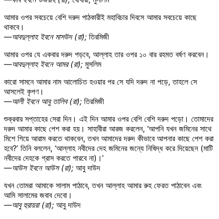
আমার ওপর সবচেয়ে বেশি দরুদ পাঠকারীই মহাবিচার দিবসে আমার সবচেয়ে কাছে
থাকবে।
—আবদুল্লাহ ইবনে মাসউদ (রা);
তিরমিজী
আমার ওপর যে একবার দরুদ পড়বে, আল্লাহ তার ওপর ১০ বার রহমত বর্ষণ করবেন।
—আবদুল্লাহ ইবনে আমর (রা);
মুসলিম
কারো সামনে আমার নাম আলোচিত হওয়ার পর সে যদি দরুদ না পড়ে, তাহলে সে
আসলেই কৃপণ।
—আলী ইবনে আবু তালিব (রা);
তিরমিজী
শুক্রবার সপ্তাহের সেরা দিন। এই দিন আমার ওপর বেশি বেশি দরুদ পড়ো। তোমাদের
দরুদ আমার কাছে পেশ করা হয়। সাহাবীরা আরজ করলেন, ‘আপনি যখন জমিনের সাথে
মিশে গিয়ে আরাম করতে থাকবেন, তখন আমাদের দরুদ কীভাবে আপনার কাছে পেশ করা
হবে?’ তিনি বললেন, ‘আল্লাহ নবীদের দেহ জমিনের জন্যে নিষিদ্ধ করে দিয়েছেন (মাটি
নবীদের দেহকে গ্রাস করতে পারবে না)।’
—আউস ইবনে আউস (রা);
আবু দাউদ
যখন তোমরা আমাকে সালাম পাঠাবে, তখন আল্লাহ আমার রুহ ফেরত পাঠাবেন এবং
আমি সালামের জবাব দেবো।
—আবু হুরায়রা (রা);
আবু দাউদ