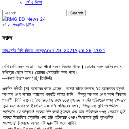
ধর্ম ও শিক্ষা
Search
for:
ধর্ম ও শিক্ষা
লীড নিউজ
দরুদ
আরএমজি বিডি নিউজ ডেস্ক
April 29, 2021
April 29, 2021
বেশি বেশি দরুদ পড়ো। যত পারো দরুদে নিমগ্ন থাকো। তোমার সকল অস্থিরতা ও
দুশ্চিন্তা ভেসে যাবে। তোমার গুনাহরাজি ক্ষমা পাবে।
—উবাই ইবনে কাব (রা);
তিরমিজী
একদিন নবীজী (স) আমাদের কাছে এলেন। আমরা তাঁকে বললাম, ‘হে আল্লাহর রসুল!
আপনার ওপর সালাম পাঠানোর পদ্ধতি আমরা জানি। কিন্তু আপনার ওপর দরুদ কীভাবে
পড়ব?’ তিনি বললেন, ‘
হে আল্লাহ! রহম করো মুহাম্মদ ও তাঁর পরিবারের ওপর, যেভাবে
তুমি রহম করেছিলে ইব্রাহিম এবং তাঁর পরিবারের ওপর। নিঃসন্দেহে তুমি প্রশংসিত
মহামহান! হে আল্লাহ! বরকত দান করো মুহাম্মদ এবং তাঁর পরিবারের ওপর, যেভাবে তুমি
বরকত দিয়েছিলে ইব্রাহিম এবং তাঁর পরিবারের ওপর।নিঃসন্দেহে তুমি প্রশংসিত
মহামহান!
’ (নামাজে আমরা এই দরুদটিই পড়ে থাকি)
—কাব ইবনে উজরাহ (রা);
বোখারী, মুসলিম