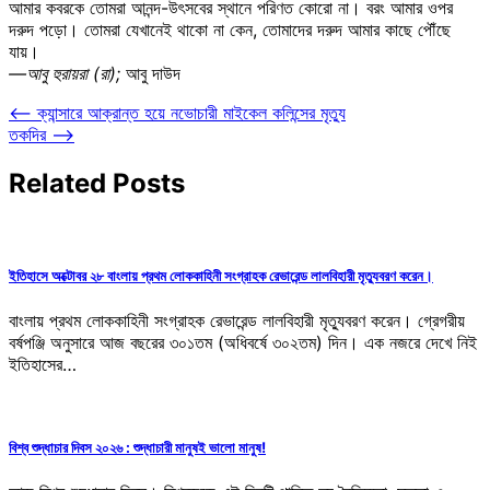
আমার কবরকে তোমরা আনন্দ-উৎসবের স্থানে পরিণত কোরো না। বরং আমার ওপর
দরুদ পড়ো। তোমরা যেখানেই থাকো না কেন, তোমাদের দরুদ আমার কাছে পৌঁছে
যায়।
—আবু হুরায়রা (রা);
আবু দাউদ
Post
⟵
ক্যান্সারে আক্রান্ত হয়ে নভোচারী মাইকেল কলিন্সের মৃত্যু
তকদির
⟶
navigation
Related Posts
ইতিহাসে অক্টোবর ২৮ বাংলায় প্রথম লোককাহিনী সংগ্রাহক রেভারেন্ড লালবিহারী মৃত্যুবরণ করেন।
বাংলায় প্রথম লোককাহিনী সংগ্রাহক রেভারেন্ড লালবিহারী মৃত্যুবরণ করেন। গ্রেগরীয়
বর্ষপঞ্জি অনুসারে আজ বছরের ৩০১তম (অধিবর্ষে ৩০২তম) দিন। এক নজরে দেখে নিই
ইতিহাসের…
বিশ্ব শুদ্ধাচার দিবস ২০২৬ : শুদ্ধাচারী মানুষই ভালো মানুষ!