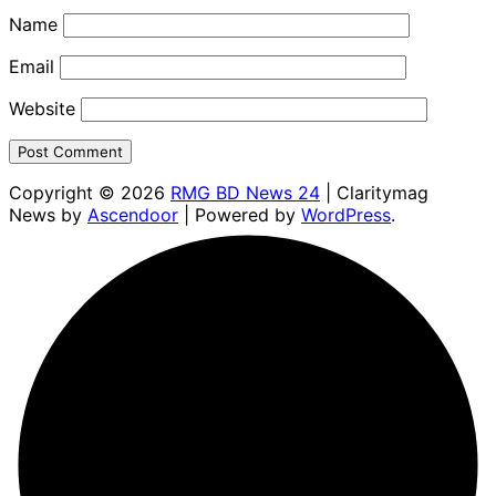
Name
Email
Website
Copyright © 2026
RMG BD News 24
| Claritymag
News by
Ascendoor
| Powered by
WordPress
.