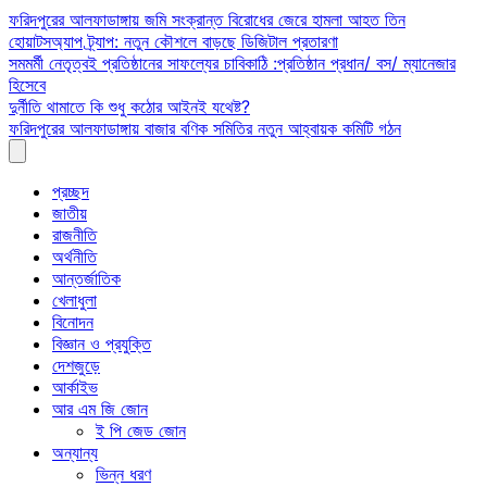
Skip
ফরিদপুরের আলফাডাঙ্গায় জমি সংক্রান্ত বিরোধের জেরে হামলা আহত তিন
to
হোয়াটসঅ্যাপ ট্র্যাপ: নতুন কৌশলে বাড়ছে ডিজিটাল প্রতারণা
content
সমমর্মী নেতৃত্বই প্রতিষ্ঠানের সাফল্যের চাবিকাঠি :প্রতিষ্ঠান প্রধান/ বস/ ম্যানেজার
হিসেবে
দুর্নীতি থামাতে কি শুধু কঠোর আইনই যথেষ্ট?
ফরিদপুরের আলফাডাঙ্গায় বাজার বণিক সমিতির নতুন আহ্বায়ক কমিটি গঠন
প্রচ্ছদ
জাতীয়
রাজনীতি
অর্থনীতি
আন্তর্জাতিক
খেলাধুলা
বিনোদন
বিজ্ঞান ও প্রযুক্তি
দেশজুড়ে
আর্কাইভ
আর এম জি জোন
ই পি জেড জোন
অন্যান্য
ভিন্ন ধরণ