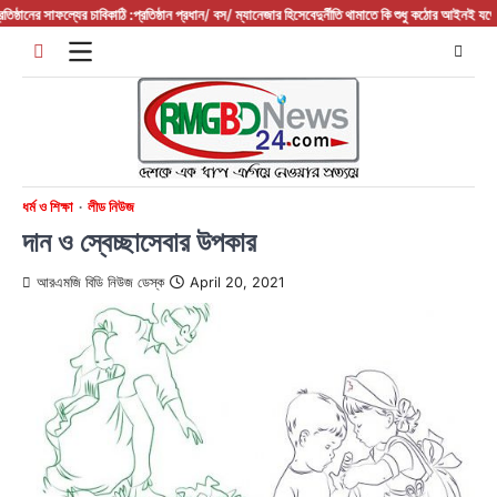
Skip
নের সাফল্যের চাবিকাঠি :প্রতিষ্ঠান প্রধান/ বস/ ম্যানেজার হিসেবে
দুর্নীতি থামাতে কি শুধু কঠোর আইনই যথেষ্ট?
ফরিদ
to
content
ধর্ম ও শিক্ষা
লীড নিউজ
দান ও স্বেচ্ছাসেবার উপকার
আরএমজি বিডি নিউজ ডেস্ক
April 20, 2021