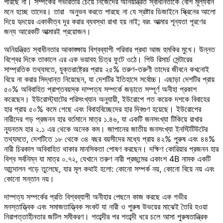
পারছে না। সম্পর্কের গভীরতার চেয়ে নিজেদের অনিয়ন্ত্রিত স্বাধীনতাকে বেশি মূল্যবান
মনে হচ্ছে তাদের। তারা অনুভব করতে পারছে না যে স্রষ্টার ডিজাইনে স্ক্রিনের আলো
দিয়ে হৃদয়ের একাকীত্ব দূর করার ব্যবস্থা রাখা হয় নাই; বরং আত্মার শূন্যতা পূরণের
জন্য আরেকটি আত্মারই প্রয়োজন।
অনিয়ন্ত্রিত স্বাধীনতার আকাঙ্ক্ষায় বিশ্বব্যাপী পরিবার প্রথা আজ হুমকির মুখে। উন্নত
বিশ্বের দিকে তাকালে এর এক ভয়াবহ চিত্র ফুটে ওঠে। পিউ রিসার্চ সেন্টারের
সাম্প্রতিক তথ্যমতে, যুক্তরাষ্ট্রের প্রায় ২৫% তরুণ-তরুণী তাদের জীবনে কখনোই
বিয়ে না করার সিদ্ধান্ত নিয়েছেন, যা দেশটির ইতিহাসে সর্বোচ্চ। এছাড়া দেশটির প্রায়
৫০% অবিবাহিত প্রাপ্তবয়স্ক দাম্পত্য সম্পর্কে জড়াতে সম্পূর্ণ অনীহা প্রকাশ
করেছেন। ইউরোস্ট্যাটের পরিসংখ্যান অনুযায়ী, ইউরোপে গত কয়েক দশকে বিবাহের
হার প্রায় ৫০% কমে গেছে এবং বিবাহবিচ্ছেদের হার দ্বিগুণ হয়েছে। ইউরোপের
নারীদের গড় প্রজনন হার বর্তমানে মাত্র ১.৪৬, যা একটি জনসংখ্যা টিকিয়ে রাখার
ন্যূনতম হার ২.১ এর থেকে অনেক কম। জাপানের জাতীয় জনসংখ্যা ইনস্টিটিউটের
তথ্যমতে, দেশটিতে ১৮ থেকে ৩৪ বছর বয়সীদের মধ্যে প্রায় ৪২% পুরুষ এবং ৪৪%
নারী চিরকাল অবিবাহিত থাকার মানসিকতা পোষণ করছেন। দক্ষিণ কোরিয়ার প্রজনন হার
বিশ্ব সর্বনিম্ন যা মাত্র ০.৭২, যেখানে তরুণ নারী প্রজন্মের একাংশ 4B নামক একটি
আন্দোলন গড়ে তুলেছে, যার মূল কথাই হলো: কোনো সম্পর্ক নয়, কোনো বিয়ে নয় এবং
কোনো সন্তান নয়।
দাম্পত্য সম্পর্কের প্রতি বিশ্বব্যাপী অনীহার পেছনে কাজ করছে এক গভীর
মনস্তাত্ত্বিক এবং সমাজতাত্ত্বিক সংকট যা নারী ও পুরুষ উভয়ের মাঝেই তৈরি হওয়া
নিরাপত্তাহীনতার জটিল সমীকরণ। শতাব্দীর পর শতাব্দী ধরে চলে আসা পুরুষতান্ত্রিক