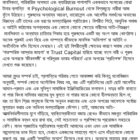
মানসিকতা, পারিবারিক অসমতা এবং ক্যারিয়ারের পাশাপাশি এককভাবে সংসারের বোঝা
টানার ক্লান্তি বা Psychological Burnout থেকে বিশ্বজুড়ে নারীরা আজ
ফুঁসে উঠছেন। পুরুষদের অন্যায্য আচরণ, ভায়োলেন্স এবং আবেগীয় সমর্থনের অভাবের
বিরুদ্ধে এটি তাদের এক ধরণের মনস্তাত্ত্বিক প্রতিরোধ। বিপরীত পিঠে, আধুনিক সমাজ
ও আইনি কাঠামোর অপব্যবহার এবং কোনো কোনো ক্ষেত্রে নারীদের অতি-নিয়ন্ত্রণ
মানসিকতা ও অন্যায্য চাহিদার শিকার হয়ে পুরুষদের একটি বড় অংশ আজ কোণঠাসা।
অনেক পুরুষই এখন বিয়ে এবং দাম্পত্য জীবনকে মানসিক ‘অভিশাপ’ বা আইনি ও
অর্থনৈতিক ফাঁদ হিসেবে দেখছেন। এই দুই বিপরীতমুখী ক্ষোভের কারণে সমাজ থেকে
‘পারস্পরিক আস্থার জায়গা’ বা Trust Capital হারিয়ে যাচ্ছে ফলে নারী ও পুরুষ
একে অপরকে ‘জীবনসঙ্গী’ বা পরিপূরক ভাবার পরিবর্তে একে অপরের ‘প্রতিপক্ষ’ হিসেবে
দেখতে শুরু করেছেন।
আমরা সুন্দর সম্পর্ক চাই, প্রশান্তির পরিবার পেতে আকাঙ্ক্ষা করি কিন্তু মনোবিজ্ঞান
অনুযায়ী, সম্পর্ক কোনো অলৌকিক বিষয় নয়, বরং এটি প্রতিদিনের ছোট ছোট আবেগীয়
আদান-প্রদান এবং এক সুনিপুণ সামাজিক ইঞ্জিনিয়ারিংয়ের ফলাফল। দাদুর কফি বানাতে
না পারা কিংবা দাদিমার বয়ামের মুখ খুলতে না পারার মাঝে কোনো হীনম্মন্যতা ছিল না;
বরং তা ছিল প্রিয় মানুষকে বিশেষ অনুভব করানোর এবং একে অপরের আবেগকে সর্বোচ্চ
মূল্যায়ন করার এক অভিনব মনস্তাত্ত্বিক কৌশল। তাই, আজকের অতি-
আত্মনির্ভরশীলতার যুগে দাঁড়িয়ে, ব্যক্তিস্বাধীনতা বজায় রেখেও কীভাবে মজবুত পারিবারিক
ও সামাজিক বন্ধন ধরে রাখা যায়, সেই সচেতনতা ও প্রশিক্ষণের প্রয়োজন সবচেয়ে
বেশি। মানব প্রজাতির প্রতিরক্ষার স্বার্থেই আমাদের এখন এমন এক সামাজিক
আন্দোলনের ডাক দিতে হবে, যেখানে একজনের সাহায্যে পাশে এসে দাঁড়ানোকে কোনো
করুণা নয়, বরং একটি ‘সম্মানিত সুযোগ’ হিসেবে দেখা হবে। অন্যকে সাহায্য করা কেবল