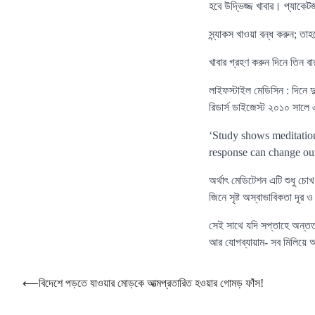
হবে উদ্ভিজ্জ খাবার। প্যাকেট
স্ন্যাকস খাওয়া বন্ধ করুন; 
খাবার গ্রহণ করুন দিনে তিন 
লাইফস্টাইল মেডিসিন : দিনে দ
রিডার্স ডাইজেস্ট ২০১০ সালে 
‘Study shows meditation
response can change our
অর্থাৎ মেডিটেশন এটি শুধু চো
জিনে সৃষ্ট অস্বাভাবিকতা দূর ও
সেই সাথে যদি সপ্তাহে অন্তত 
আর যোগব্যায়াম- সব মিলিয়ে আপ
Post
⟵
বিদেশে পড়তে যাওয়ার মোড়কে আত্মপ্রতারিত হওয়ার গোমড় ফাঁস!
navigation