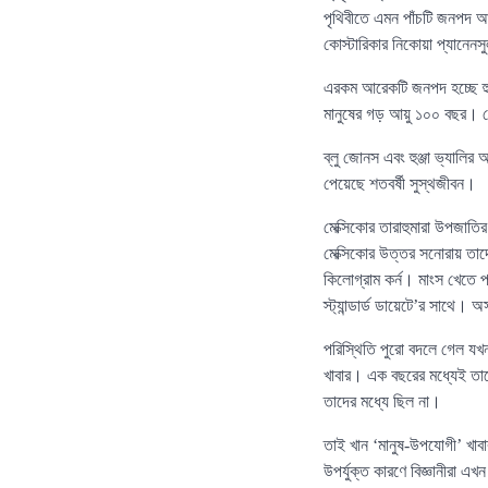
পৃথিবীতে এমন পাঁচটি জনপদ আছে
কোস্টারিকার নিকোয়া প্যানেন
এরকম আরেকটি জনপদ হচ্ছে হুঞ্
মানুষের গড় আয়ু ১০০ বছর। 
ব্লু জোনস এবং হুঞ্জা ভ্যালি
পেয়েছে শতবর্ষী সুস্থজীবন।
মেক্সিকোর তারাহুমারা উপজাতির
মেক্সিকোর উত্তর সনোরায় তাদের
কিলোগ্রাম কর্ন। মাংস খেতে 
স্ট্যান্ডার্ড ডায়েটে’র সাথে।
পরিস্থিতি পুরো বদলে গেল যখন 
খাবার। এক বছরের মধ্যেই তাদে
তাদের মধ্যে ছিল না।
তাই খান ‘মানুষ-উপযোগী’ খাবা
উপর্যুক্ত কারণে বিজ্ঞানীরা 