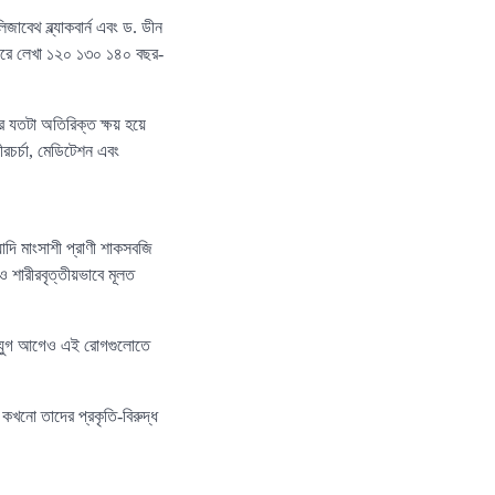
াবেথ ব্ল্যাকবার্ন এবং ড. ডীন
য়ারে লেখা ১২০ ১৩০ ১৪০ বছর-
র যতটা অতিরিক্ত ক্ষয় হয়ে
রচর্চা, মেডিটেশন এবং
াদি মাংসাশী প্রাণী শাকসবজি
 ও শারীরবৃত্তীয়ভাবে মূলত
িন যুগ আগেও এই রোগগুলোতে
 কখনো তাদের প্রকৃতি-বিরুদ্ধ