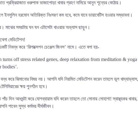
জাত প্রক্রিয়াজাত গুরুপাক ভাজাপোড়া খাবার গ্রহণ নামিয়ে আনুন শূন্যের কোঠায়।
তাহলে ইনসুলিন হরমোন অতিরিক্ত নিঃসরণ কম হবে, কমে যাবে ডায়াবেটিস হওয়ার সম্ভাবনা।
বার। মাঝের সময়টায় ঘন ঘন এটাসেটা খাওয়ার অভ্যাস ছাড়ুন।
ুবেলা মেডিটেশন!
একটি নিবন্ধ করে ‘রিলাক্সেশন চেঞ্জেস জিনস’ নামে। এতে বলা হয়-
 turns off stress related genes, deep relaxation from meditation & yoga
 bodies’.
খ বন্ধ করে ঝিমানোর বিষয় নয়। আপনি যদি নিয়মিত মেডিটেশন করেন তাহলে ভুল খাদ্যাভ্যাস, 
 টেলিমিয়ারের ক্ষয় পুনর্গঠন হবে।
পাঁচ দিন আধঘন্টা করে যোগব্যায়াম যদি করেন তাহলে তো সোনায় সোহাগা! স্বাস্থ্যকর খাবার,
নি পাবেন সুস্থ কর্মময় দীর্ঘজীবন।