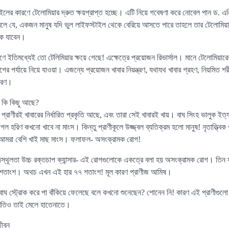
াইলের কারণে টেলোমিয়ার দ্রুত ক্ষয়প্রাপ্ত হচ্ছে। এটি নিয়ে গবেষণা করে নোবেল পান ড. এলিজ
বলে যে, একজন মানুষ যদি ভুল লাইফস্টাইল থেকে বেরিয়ে আসতে পারে তাহলে তার টেলোমি
েকে যাবেন।
ে ইতিমধ্যেই তো টেলিমিয়ার ক্ষয়ে গেছে! এক্ষেত্রে প্রয়োজন রিভার্সাল। মানে টেলোমিয়ারে
র পর্যায়ে নিয়ে যাওয়া। এজন্যে প্রয়োজন খাবার নিয়ন্ত্রণ, যথাযথ খাবার গ্রহণ, নিয়মিত শরী
ুসরণ।
 কি কিছু আছে?
প্রাণীরই খাবারের নির্ধারিত প্রকৃতি আছে, এবং তারা সেই খাবারই খায়। বাঘ সিংহ ভালুক ইত্য
গল হরিণ কখনো খাবে না মাংস। কিন্তু প্রাণীকূলে উজ্জ্বল ব্যতিক্রম হলো মানুষ! নৃতাত্ত্বিক
 আমরা বেশি খাই মাছ মাংস। ফলাফল- অসংক্রামক রোগ!
েদস্থূলতা উচ্চ রক্তচাপ ক্যান্সার- এই রোগগুলোকে একত্রে বলা হয় অসংক্রামক রোগ। ত
্র ৮ শতাংশ। অথচ এখন এই হার ৭৭ শতাংশ! মূল কারণ প্রাণীজ আমিষ।
া বাঘ স্ট্রোক করে পা বাঁকিয়ে ফেলেছে বলে কখনো শুনেছেন? শোনেন নি! কারণ এই প্রাণীগুলো
রিণতিও তাই মেলে হাতেনাতে।
জীবন