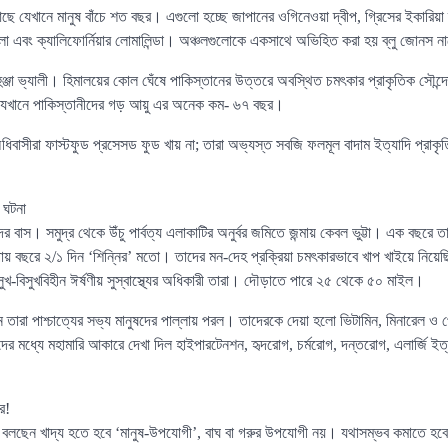
 যেখানে মানুষ বাঁচে শত বছর। এগুলো হচ্ছে জাপানের ওগিনেওয়া দ্বীপ, গ্রিসের ইকারিয়া দ্ব
সুলা এবং ক্যালিফোর্নিয়ার লোমালিন্ডা। অঞ্চলগুলোকে একসাথে অভিহিত করা হয় ব্লু জোনস ন
জা ভ্যালী। হিমালয়ের কোল ঘেঁষে পাকিস্তানের উত্তরে অবস্থিত চমৎকার প্রাকৃতিক সৌন্দো
যেখানে পাকিস্তানীদের গড় আয়ু এর অনেক কম- ৬৭ বছর।
র অধিবাসীরা ফাস্টফুড প্রসেসড ফুড খায় না; তারা অভ্যস্ত সবজি ফলমূল বাদাম ইত্যাদি প্রা
 ঘটনা
 বাস। সমুদ্র থেকে উঁচু পার্বত্য এলাকাটির অনুর্বর জমিতে জন্মায় কেবল ভুট্টা। এক বছরে 
পায় বছরে ২/১ দিন ‘শিন্নির’ মতো। তাদের মন-দেহ প্রক্রিয়া চমৎকারভাবে খাপ খাইয়ে নিয়
 অসুখ-বিসুখবিহীন ঈর্ষণীয় সুস্বাস্থ্যের অধিকারী তারা। দৌড়াতে পারে ২৫ থেকে ৫০ মাইল।
তারা পাশ্চাত্যের সভ্য মানুষদের পাল্লায় পরল। তাদেরকে দেয়া হলো ভিটামিন, মিনারেল ও প্রোটি
র মধ্যে মহামারি আকারে দেখা দিল হাইপারটেনশন, হৃদরোগ, চর্মরোগ, দন্তরোগ, এলার্জি ইত
র!
এখন বলছেন খাদ্য হতে হবে ‘মানুষ-উপযোগী’, বাঘ বা গরুর উপযোগী নয়। যথাসম্ভব কমাতে হব