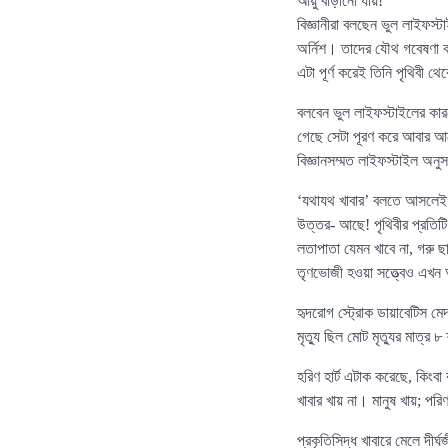
আয়ু বাড়ানো যায়!
বিজ্ঞানীরা বলছেন ভুল লাইফস্ট
অর্নিশ। তাদের যৌথ গবেষণা 
এটা পূর্ণ করেই তিনি পৃথিবী থ
বলবেন ভুল লাইফস্টাইলের কারণ
গেছে সেটা পূরণ করে আবার আগে
বিজ্ঞানসম্মত লাইফস্টাইল অন
‘যথাযথ খাবার’ বলতে আসলেই
উত্তর- আছে! পৃথিবীর প্রতিটি 
লতাপাতা যেমন খাবে না, গরু ছা
তৃণভোজী হওয়া সত্ত্বেও এখন
হৃদরোগ স্ট্রোক ডায়াবেটিস ম
মৃত্যু ছিল মোট মৃত্যুর মাত
হরিণ হার্ট এটাক করেছে, কিংব
খাবার খায় না। মানুষ খায়; প
প্রকৃতিসিদ্ধ খাবারে মেলে দীর্ঘ