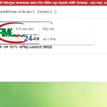
আলফাডাঙ্গায় বাজার বণিক সমিতির নতুন আহ্বায়ক কমিটি গঠন
আমড়া : দামে সস্তা, গুণে সেরা! নাম
ড়ে
আর্কাইভ
আর এম জি জোন
অন্যান্য
ই পি জেড জোন
ভিন্ন ধরণ
ধর্ম ও শিক্ষা