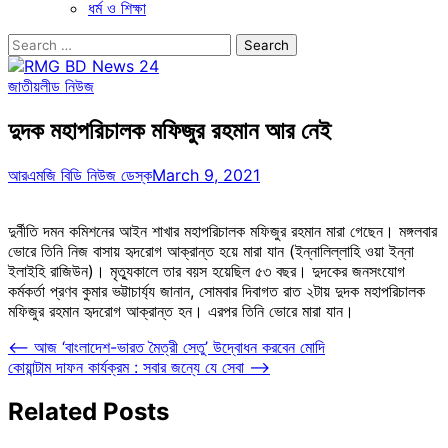
ধর্ম ও শিক্ষা
Search
for:
জাতীয়
লীড নিউজ
দুদক মহাপরিচালক মফিজুর রহমান আর নেই
আরএমজি বিডি নিউজ ডেস্ক
March 9, 2021
দুর্নীতি দমন কমিশনের আইন শাখার মহাপরিচালক মফিজুর রহমান মারা গেছেন। মঙ্গলবার
ভোরে তিনি নিজ বাসায় হৃদরোগ আক্রান্ত হয়ে মারা যান (ইন্নালিল্লাহি ওয়া ইন্না
ইলাইহি রাজিউন)। মৃত্যুকালে তার বয়স হয়েছিল ৫৩ বছর। দুদকের জনসংযোগ
কর্মকর্তা প্রণব কুমার ভট্টাচার্য্য জানান, সোমবার দিবাগত রাত ২টায় দুদক মহাপরিচালক
মফিজুর রহমান হৃদরোগ আক্রান্ত হন। এরপর তিনি ভোরে মারা যান।
Post
⟵
আজ ‘বাংলাদেশ-ভারত মৈত্রী সেতু’ উদ্বোধন করবেন মোদি
কোয়ান্টাম দাফন কার্যক্রম : সবার জন্যে যে সেবা
⟶
navigation
Related Posts