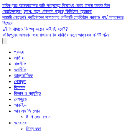
Skip
ফরিদপুরের আলফাডাঙ্গায় জমি সংক্রান্ত বিরোধের জেরে হামলা আহত তিন
to
হোয়াটসঅ্যাপ ট্র্যাপ: নতুন কৌশলে বাড়ছে ডিজিটাল প্রতারণা
content
সমমর্মী নেতৃত্বই প্রতিষ্ঠানের সাফল্যের চাবিকাঠি :প্রতিষ্ঠান প্রধান/ বস/ ম্যানেজার
হিসেবে
দুর্নীতি থামাতে কি শুধু কঠোর আইনই যথেষ্ট?
ফরিদপুরের আলফাডাঙ্গায় বাজার বণিক সমিতির নতুন আহ্বায়ক কমিটি গঠন
প্রচ্ছদ
জাতীয়
রাজনীতি
অর্থনীতি
আন্তর্জাতিক
খেলাধুলা
বিনোদন
বিজ্ঞান ও প্রযুক্তি
দেশজুড়ে
আর্কাইভ
আর এম জি জোন
ই পি জেড জোন
অন্যান্য
ভিন্ন ধরণ