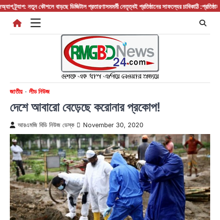
Skip
্র্যাপ: নতুন কৌশলে বাড়ছে ডিজিটাল প্রতারণা
সমমর্মী নেতৃত্বই প্রতিষ্ঠানের সাফল্যের চাবিকাঠি :প্রতিষ্ঠান প্রধা
to
content
জাতীয়
লীড নিউজ
দেশে আবারো বেড়েছে করোনার প্রকোপ!
আরএমজি বিডি নিউজ ডেস্ক
November 30, 2020