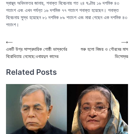
স্বাস্থ্য অধিদফতর জানায়, শনাক্ত বিবেচনায় গত ২৪ ঘণ্টায় ১৬ দশমিক ৪৩
শতাংশ এবং এখন পর্যন্ত ১৬ দশমিক ৭৭ শতাংশ শনাক্ত হয়েছেন। শনাক্ত
বিবেচনায় সুস্থ হয়েছেন ৮১ দশমিক ৮৯ শতাংশ এবং মারা গেছেন এক দশমিক ৪৩
শতাংশ।
Post
⟵
⟶
একটি উগ্র সাম্প্রদায়িক গোষ্ঠী ভাস্কর্যের
শুরু হলো বিজয় ও গৌরবের মাস
navigation
বিরোধিতায় নেমেছে:ওবায়দুল কাদের
ডিসেম্বর
Related Posts