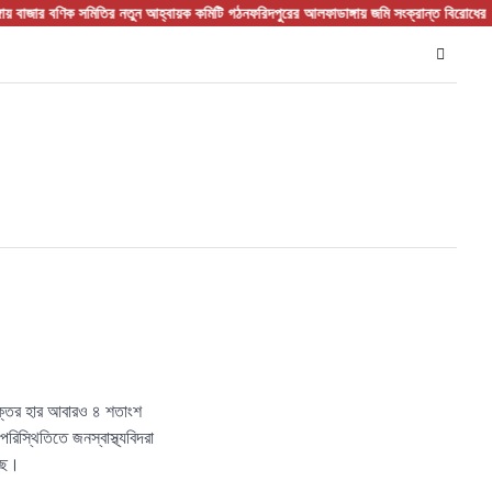
ার বণিক সমিতির নতুন আহ্বায়ক কমিটি গঠন
ফরিদপুরের আলফাডাঙ্গায় জমি সংক্রান্ত বিরোধের জেরে 
াক্তের হার আবারও ৪ শতাংশ
িস্থিতিতে জনস্বাস্থ্যবিদরা
েছে।