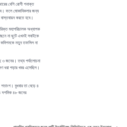
ারের বেশি রোগী শনাক্ত
াবে। ফলে মোকাবিকলার জন্য
থ বাস্তবায়ন করতে হবে।
অতিরিক্ত মহাপরিচালক অধ্যাপক
পেছনে না ছুটে এখনই সবাইকে
চন কমিশনকে নতুন তফসিল না
ছে ৩ জনের। তথ্য পর্যালোচনা
্রমণ ধরা পড়ার খবর এসেছিল।
৯১ শতাংশ। বুধবার তা বেড়ে ৪
য় ৪ দশমিক ৪৮ জনের