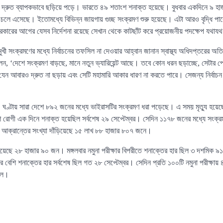
 দ্রুত ব্যাপকভাবে ছড়িয়ে পড়ে। ভারতে ৪৯ শতাংশ শনাক্ত হয়েছে। বুধবার একদিনে ৯ হাজ
লে এসেছে। ইতোমধ্যে বিভিন্ন জায়গায় গুচ্ছ সংক্রমণ শুরু হয়েছে। এটা আরও বৃদ্ধি প
কারের আগের যেসব নির্দেশনা রয়েছে সেখান থেকে কাটছাঁট করে প্রয়োজনীয় পদক্ষেপ যথায
্ধ্বমুখী সংক্রমণের মধ্যে নির্বাচনের তফসিল না দেওয়ার আহ্বান জানান স্বাস্থ্য অধিদপ্তরের 
ন, ‘দেশে সংক্রমণ বাড়ছে, মানে নতুন ভ্যারিয়েন্ট আছে। তবে কোন ধরন ছড়াচ্ছে, সেটার 
েন আবারও দ্রুত না ছড়ায় এবং সেটি মহামারি আকার ধারণ না করতে পারে। সেজন্য নির্বা
২৪ ঘণ্টায় সারা দেশে ৮৯২ জনের মধ্যে ভাইরাসটির সংক্রমণ ধরা পড়েছে। এ সময় মৃত্যু হয়ে
ি রোগী এক দিনে শনাক্ত হয়েছিল সর্বশেষ ২৯ সেপ্টেম্বর। সেদিন ১১৭৮ জনের মধ্যে সংক
 আক্রান্তের সংখ্যা দাঁড়িয়েছে ১৫ লাখ ৮৮ হাজার ৮০৭ জনে।
ড়ে হয়েছে ২৮ হাজার ৯০ জন। মঙ্গলবার নমুনা পরীক্ষার বিপরীতে শনাক্তের হার ছিল ৩ দশমিক 
েশি শনাক্তের হার সর্বশেষ ছিল গত ২৮ সেপ্টেম্বর। সেদিন প্রতি ১০০টি নমুনা পরীক্ষা
িল।