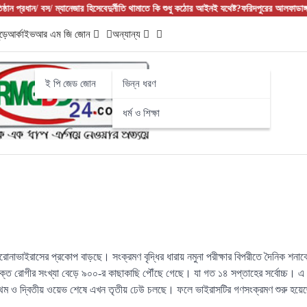
্রধান/ বস/ ম্যানেজার হিসেবে
দুর্নীতি থামাতে কি শুধু কঠোর আইনই যথেষ্ট?
ফরিদপুরের আলফাডাঙ্গায় বাজ
ড়ে
আর্কাইভ
আর এম জি জোন
অন্যান্য
ই পি জেড জোন
ভিন্ন ধরণ
ধর্ম ও শিক্ষা
রোনাভাইরাসের প্রকোপ বাড়ছে। সংক্রমণ বৃদ্ধির ধারায় নমুনা পরীক্ষার বিপরীতে দৈনিক শন
 রোগীর সংখ্যা বেড়ে ৯০০-র কাছাকাছি পৌঁছে গেছে। যা গত ১৪ সপ্তাহের সর্বোচ্চ। এ পর
থম ও দ্বিতীয় ওয়েভ শেষে এখন তৃতীয় ঢেউ চলছে। ফলে ভাইরাসটির গণসংক্রমণ শুরু হয়