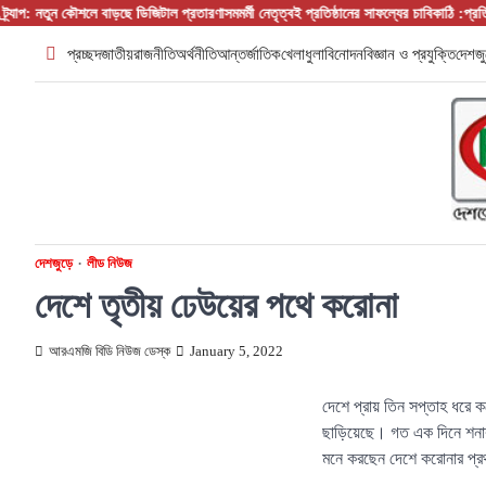
Skip
: নতুন কৌশলে বাড়ছে ডিজিটাল প্রতারণা
সমমর্মী নেতৃত্বই প্রতিষ্ঠানের সাফল্যের চাবিকাঠি :প্রতিষ্ঠান প
to
প্রচ্ছদ
জাতীয়
রাজনীতি
অর্থনীতি
আন্তর্জাতিক
খেলাধুলা
বিনোদন
বিজ্ঞান ও প্রযুক্তি
দেশজু
content
দেশজুড়ে
লীড নিউজ
দেশে তৃতীয় ঢেউয়ের পথে করোনা
আরএমজি বিডি নিউজ ডেস্ক
January 5, 2022
দেশে প্রায় তিন সপ্তাহ ধরে ক
ছাড়িয়েছে। গত এক দিনে শনাক্ত
মনে করছেন দেশে করোনার প্র