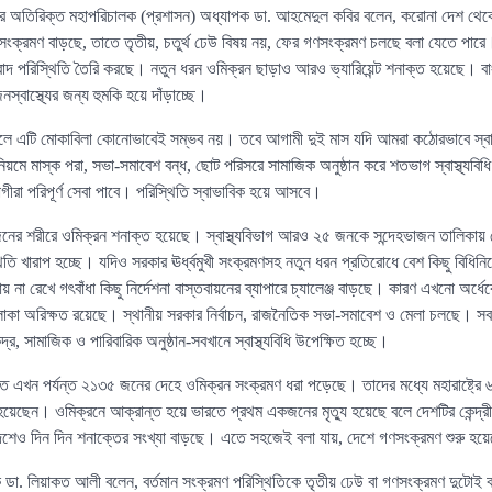
তরের অতিরিক্ত মহাপরিচালক (প্রশাসন) অধ্যাপক ডা. আহমেদুল কবির বলেন, করোনা দেশ থেকে
সংক্রমণ বাড়ছে, তাতে তৃতীয়, চতুর্থ ঢেউ বিষয় নয়, ফের গণসংক্রমণ চলছে বলা যেতে পারে।
নুবাদ পরিস্থিতি তৈরি করছে। নতুন ধরন ওমিক্রন ছাড়াও আরও ভ্যারিয়েন্ট শনাক্ত হয়েছে। ব
স্বাস্থ্যের জন্য হুমকি হয়ে দাঁড়াচ্ছে।
হলে এটি মোকাবিলা কোনোভাবেই সম্ভব নয়। তবে আগামী দুই মাস যদি আমরা কঠোরভাবে স্বাস্
য়মে মাস্ক পরা, সভা-সমাবেশ বন্ধ, ছোট পরিসরে সামাজিক অনুষ্ঠান করে শতভাগ স্বাস্থ্যবি
ীরা পরিপূর্ণ সেবা পাবে। পরিস্থিতি স্বাভাবিক হয়ে আসবে।
জনের শরীরে ওমিক্রন শনাক্ত হয়েছে। স্বাস্থ্যবিভাগ আরও ২৫ জনকে সন্দেহভাজন তালিকায়
স্থিতি খারাপ হচ্ছে। যদিও সরকার ঊর্ধ্বমুখী সংক্রমণসহ নতুন ধরন প্রতিরোধে বেশ কিছু বিধ
ায় না রেখে গৎবাঁধা কিছু নির্দেশনা বাস্তবায়নের ব্যাপারে চ্যালেঞ্জ বাড়ছে। কারণ এখনো অর্ধেক
 অরিক্ষত রয়েছে। স্থানীয় সরকার নির্বাচন, রাজনৈতিক সভা-সমাবেশ ও মেলা চলছে। সব ধ
্র, সামাজিক ও পারিবারিক অনুষ্ঠান-সবখানে স্বাস্থ্যবিধি উপেক্ষিত হচ্ছে।
ে এখন পর্যন্ত ২১৩৫ জনের দেহে ওমিক্রন সংক্রমণ ধরা পড়েছে। তাদের মধ্যে মহারাষ্ট্রে
েছেন। ওমিক্রনে আক্রান্ত হয়ে ভারতে প্রথম একজনের মৃত্যু হয়েছে বলে দেশটির কেন্দ্রীয় স্
েশেও দিন দিন শনাক্তের সংখ্যা বাড়ছে। এতে সহজেই বলা যায়, দেশে গণসংক্রমণ শুরু হয়
যাপক ডা. লিয়াকত আলী বলেন, বর্তমান সংক্রমণ পরিস্থিতিকে তৃতীয় ঢেউ বা গণসংক্রমণ দুটোই