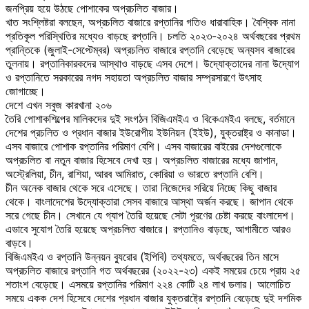
জনপ্রিয় হয়ে উঠছে পোশাকের অপ্রচলিত বাজার।
খাত সংশ্লিষ্টরা বলছেন, অপ্রচলিত বাজারে রপ্তানির গতিও ধারাবাহিক। বৈশ্বিক নানা
প্রতিকূল পরিস্থিতির মধ্যেও বাড়ছে রপ্তানি। চলতি ২০২৩-২০২৪ অর্থবছরের প্রথম
প্রান্তিকে (জুলাই-সেপ্টেম্বর) অপ্রচলিত বাজারে রপ্তানি বেড়েছে অন্যসব বাজারের
তুলনায়। রপ্তানিকারকদের আস্থাও বাড়ছে এসব দেশে। উদ্যোক্তাদের নানা উদ্যোগ
ও রপ্তানিতে সরকারের নগদ সহায়তা অপ্রচলিত বাজার সম্প্রসারণে উৎসাহ
জোগাচ্ছে।
দেশে এখন সবুজ কারখানা ২০৬
তৈরি পোশাকশিল্পের মালিকদের দুই সংগঠন বিজিএমইএ ও বিকেএমইএ বলছে, বর্তমানে
দেশের প্রচলিত ও প্রধান বাজার ইউরোপীয় ইউনিয়ন (ইইউ), যুক্তরাষ্ট্র ও কানাডা।
এসব বাজারে পোশাক রপ্তানির পরিমাণ বেশি। এসব বাজারের বাইরের দেশগুলোকে
অপ্রচলিত বা নতুন বাজার হিসেবে দেখা হয়। অপ্রচলিত বাজারের মধ্যে জাপান,
অস্ট্রেলিয়া, চীন, রাশিয়া, আরব আমিরাত, কোরিয়া ও ভারতে রপ্তানি বেশি।
চীন অনেক বাজার থেকে সরে এসেছে। তারা নিজেদের সরিয়ে নিচ্ছে কিছু বাজার
থেকে। বাংলাদেশের উদ্যোক্তারা সেসব বাজারে আস্থা অর্জন করছে। জাপান থেকে
সরে গেছে চীন। সেখানে যে গ্যাপ তৈরি হয়েছে সেটা পূরণের চেষ্টা করছে বাংলাদেশ।
এভাবে সুযোগ তৈরি হয়েছে অপ্রচলিত বাজারে। রপ্তানিও বাড়ছে, আগামীতে আরও
বাড়বে।
বিজিএমইএ ও রপ্তানি উন্নয়ন ব্যুরোর (ইপিবি) তথ্যমতে, অর্থবছরের তিন মাসে
অপ্রচলিত বাজারে রপ্তানি গত অর্থবছরের (২০২২-২৩) একই সময়ের চেয়ে প্রায় ২৫
শতাংশ বেড়েছে। এসময়ে রপ্তানির পরিমাণ ২২৪ কোটি ২৪ লাখ ডলার। আলোচিত
সময়ে একক দেশ হিসেবে দেশের প্রধান বাজার যুক্তরাষ্ট্রে রপ্তানি বেড়েছে দুই দশমিক