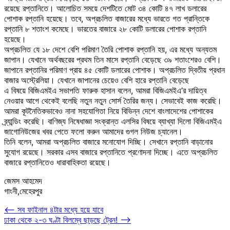
রয়েছে রপ্তানিতে। আলোচিত সময়ে দেশটিতে মোট ৩৪ কোটি ৪৭ লাখ ডলারের
পোশাক রপ্তানি হয়েছে। তবে, অপ্রচলিত বাজারের মধ্যে ভারতে গত প্রান্তিকে
রপ্তানি ৮ শতাংশ কমেছে। ভারতের বাজারে ২৮ কোটি ডলারের পোশাক রপ্তানি
হয়েছে।
অপ্রচলিত যে ১৮ দেশে বেশি পরিমাণ তৈরি পোশাক রপ্তানি হয়, এর মধ্যে অন্যতম
জাপান। যেখানে অর্থবছরের প্রথম তিন মাসে রপ্তানি বেড়েছে ৩৯ শতাংশেরও বেশি।
জাপানে রপ্তানির পরিমাণ প্রায় ৪৫ কোটি ডলারের পোশাক। অপ্রচলিত দ্বিতীয় প্রধান
বাজার অস্ট্রেলিয়া। যেখানে জাপানের চেয়েও বেশি হারে রপ্তানি বেড়েছে
এ বিষয়ে বিজিএমইএ সভাপতি ফারুক হাসান বলেন, আমরা বিজিএমইএ’র দায়িত্ব
নেওয়ার আগে থেকেই বলেছি নতুন নতুন সোর্স তৈরির জন্য। সেভাবেই কাজ করেছি।
আমরা কূটনৈতিকভাবেও নানা সহযোগিতা নিয়ে বিভিন্ন দেশে বাংলাদেশের পোশাকের
ব্র্যান্ডিং করেছি। বাণিজ্য নিষেধাজ্ঞা সংক্রান্ত এলসির বিষয়ে ব্যাখ্যা দিলো বিজিএমইএ
জাগোনিউজের খবর পেতে ফলো করুন আমাদের গুগল নিউজ চ্যানেল।
তিনি বলেন, আমরা অপ্রচলিত বাজারে মনোযোগ দিচ্ছি। সেখানে রপ্তানি বাড়ানোর
সুযোগ রয়েছে। সরকার এসব বাজারে রপ্তানিতে প্রণোদনা দিচ্ছে। এতে অপ্রচলিত
বাজারে রপ্তানিতেও ধারাবাহিকতা রয়েছে।
জেমস আহমেদ
গাংনী,মেহেরপুর
Post
⟵
সব ফাইনাল ৪টার মধ্যে হয়ে যাবে
ঢাকা থেকে ২-৩ ঘণ্টা বিলম্বে ছাড়ছে ট্রেন!
⟶
navigation