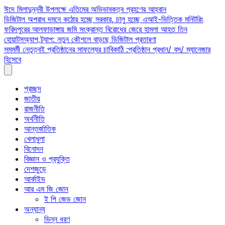
Skip
ঈদে মিলাদুন্নবী উপলক্ষে এতিমের অভিভাবকত্ব গ্রহণের আহ্বান
to
ডিজিটাল অপরাধ দমনে কঠোর হচ্ছে সরকার, চালু হচ্ছে এআই-ভিত্তিক মনিটরিং
content
ফরিদপুরের আলফাডাঙ্গায় জমি সংক্রান্ত বিরোধের জেরে হামলা আহত তিন
হোয়াটসঅ্যাপ ট্র্যাপ: নতুন কৌশলে বাড়ছে ডিজিটাল প্রতারণা
সমমর্মী নেতৃত্বই প্রতিষ্ঠানের সাফল্যের চাবিকাঠি :প্রতিষ্ঠান প্রধান/ বস/ ম্যানেজার
হিসেবে
প্রচ্ছদ
জাতীয়
রাজনীতি
অর্থনীতি
আন্তর্জাতিক
খেলাধুলা
বিনোদন
বিজ্ঞান ও প্রযুক্তি
দেশজুড়ে
আর্কাইভ
আর এম জি জোন
ই পি জেড জোন
অন্যান্য
ভিন্ন ধরণ