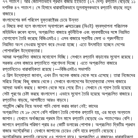
৭৭ শতাংশ। আর জোটগতভাবে প্রধান বাজার ইইউতে (২৭ দেশ) রপ্তানি বেড়েছে ১১
দশমিক ৪৭ শতাংশ। সে হিসাবে ধারাবাহিকভাবে তুলনামূলকভাবে রপ্তানি বাড়ছে নতুন
বাজারে।
বাংলাদেশের কর্ম পরিবেশ যুক্তরাষ্ট্রের চেয়ে উন্নত
এ বিষয়ে কথা হলে বাংলাদেশ অ্যাপারেল এক্সচেঞ্জের (বিএই) ব্যবস্থাপনা পরিচালক
মহিউদ্দিন রুবেল বলেন, অপ্রচলিত বাজারে কূটনীতিক এবং ব্যবসায়ীদের সঙ্গে নিয়মিত
যোগাযোগ তৈরি করেছে বিজিএমইএ। এসব বাজারে স্থানীয় মেলা ও প্রদর্শনীতে
নিয়মিত অংশ নেওয়ার সুযোগ করে দেওয়া হচ্ছে। এতে উৎসাহিত হচ্ছেন দেশের
পোশাকশিল্প উদ্যোক্তারা।
আমরা অপ্রচলিত বাজারে মনোযোগ দিচ্ছি। সেখানে রপ্তানি বাড়ানোর সুযোগ রয়েছে।
সরকার এসব বাজারে রপ্তানিতে প্রণোদনা দিচ্ছে। এতে অপ্রচলিত বাজারে
রপ্তানিতেও ধারাবাহিকতা রয়েছে।—বিজিএমইএ সভাপতি
এ শিল্প উদ্যোক্তা জানান, এখন চীন অনেক বাজার থেকে সরে এসেছে। তারা নিজেদের
সরিয়ে নিচ্ছে কিছু বাজার থেকে। সেখানে বাংলাদেশের উদ্যোক্তারা সেসব বাজারে
আস্থা অর্জন করছে। জাপান থেকে সরে গেছে চীন। সেখানে যে গ্যাপ তৈরি হয়েছে
সেটা পূরণের চেষ্টা করছে বাংলাদেশ। এভাবে সুযোগ তৈরি হয়েছে অপ্রচলিত বাজারে।
রপ্তানিও বাড়ছে, আগামীতে আরও বাড়বে।
গার্মেন্টস সেক্টর নিয়ে অযথা পানি ঘোলা করার কারণ নেই: কাদের
অপ্রচলিত যে ১৮ দেশে বেশি পরিমাণ তৈরি পোশাক রপ্তানি হয়, এর মধ্যে অন্যতম
জাপান। যেখানে অর্থবছরের প্রথম তিন মাসে রপ্তানি বেড়েছে ৩৯ শতাংশেরও বেশি।
জাপানে রপ্তানির পরিমাণ প্রায় ৪৫ কোটি ডলারের পোশাক। অপ্রচলিত দ্বিতীয় প্রধান
বাজার অস্ট্রেলিয়া। যেখানে জাপানের চেয়েও বেশি হারে রপ্তানি বেড়েছে।
অস্ট্রেলিয়ায় রপ্তানি বেড়েছে ৫৪ শতাংশ হারে। অপ্রচলিত এ বাজারেও ধারাবাহিকতা