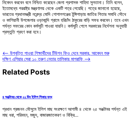
নিবেদন করবেন বলে নিশ্চিত করেছেন জেলা প্রশাসক শাহিদা সুলতানা। তিনি বলেন,
ইতোমধ্যে পররাষ্ট্র মন্ত্রণালয় থেকে একটি পত্র পেয়েছি। পত্রে জানানো হয়েছে,
ভারতের প্রধানমন্ত্রী নরেন্দ্র মোদি গোপালগঞ্জের টুঙ্গিপাড়ায় জাতির পিতার সমাধি সৌধে
ও কাশিয়ানী উপজেলার ওড়াকান্দি গ্রামে হরিচাঁদ ঠাকুরের বাড়ি সফর করবেন। তবে এখন
পর্যন্ত সফরের কোন কর্মসূচী পাওয়া যায়নি। কর্মসূচী পেলে সরকারের নির্দেশনা অনুযায়ী
প্রস্তুতি গ্রহণ করা হবে।
Post
⟵
উপবৃত্তি পাওয়া শিক্ষার্থীদের টিউশন ফিও দেবে সরকার, আবেদন শুরু
দক্ষিণ এশিয়ার সেরা ১০ তরুণ নেতার তালিকায় মাশরাফি
⟶
navigation
Related Posts
৪ অক্টোবর থেকে ২২ দিন ইলিশ শিকার বন্ধ
প্রধান প্রজনন মৌসুমে ইলিশ মাছ সংরক্ষণে আগামী ৪ থেকে ২৫ অক্টোবর পর্যন্ত এই
মাছ ধরা, পরিবহন, মজুদ, বাজারজাতকরণ ও বিক্রি…