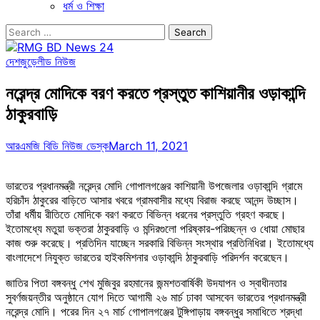
ধর্ম ও শিক্ষা
Search
for:
দেশজুড়ে
লীড নিউজ
নরেন্দ্র মোদিকে বরণ করতে প্রস্তুত কাশিয়ানীর ওড়াকান্দি
ঠাকুরবাড়ি
আরএমজি বিডি নিউজ ডেস্ক
March 11, 2021
ভারতের প্রধানমন্ত্রী নরেন্দ্র মোদি গোপালগঞ্জের কাশিয়ানী উপজেলার ওড়াকান্দি গ্রামে
হরিচাঁদ ঠাকুরের বাড়িতে আসার খবরে গ্রামবাসীর মধ্যে বিরাজ করছে আনন্দ উচ্ছাস।
তাঁরা ধর্মীয় রীতিতে মোদিকে বরণ করতে বিভিন্ন ধরনের প্রস্তুতি গ্রহণ করছে।
ইতোমধ্যে মতুয়া ভক্তরা ঠাকুরবাড়ি ও মন্দিরগুলো পরিষ্কার-পরিচ্ছন্ন ও ধোয়া মোছার
কাজ শুরু করেছে। প্রতিদিন যাচ্ছেন সরকারি বিভিন্ন সংস্থার প্রতিনিধিরা। ইতোমধ্যে
বাংলাদেশে নিযুক্ত ভারতের হাইকমিশনার ওড়াকান্দি ঠাকুরবাড়ি পরিদর্শন করেছেন।
জাতির পিতা বঙ্গবন্ধু শেখ মুজিবুর রহমানের জন্মশতবার্ষিকী উদযাপন ও স্বাধীনতার
সুবর্ণজয়ন্তীর অনুষ্ঠানে যোগ দিতে আগামী ২৬ মার্চ ঢাকা আসবেন ভারতের প্রধানমন্ত্রী
নরেন্দ্র মোদি। পরের দিন ২৭ মার্চ গোপালগঞ্জের টুঙ্গিপাড়ায় বঙ্গবন্ধুর সমাধিতে শ্রদ্ধা