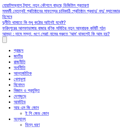
Skip
হোয়াটসঅ্যাপ ট্র্যাপ: নতুন কৌশলে বাড়ছে ডিজিটাল প্রতারণা
to
সমমর্মী নেতৃত্বই প্রতিষ্ঠানের সাফল্যের চাবিকাঠি :প্রতিষ্ঠান প্রধান/ বস/ ম্যানেজার
content
হিসেবে
দুর্নীতি থামাতে কি শুধু কঠোর আইনই যথেষ্ট?
ফরিদপুরের আলফাডাঙ্গায় বাজার বণিক সমিতির নতুন আহ্বায়ক কমিটি গঠন
আমড়া : দামে সস্তা, গুণে সেরা! নামের শুরুতে ‘আম’ থাকলেই কি আম হয়?
প্রচ্ছদ
জাতীয়
রাজনীতি
অর্থনীতি
আন্তর্জাতিক
খেলাধুলা
বিনোদন
বিজ্ঞান ও প্রযুক্তি
দেশজুড়ে
আর্কাইভ
আর এম জি জোন
ই পি জেড জোন
অন্যান্য
ভিন্ন ধরণ