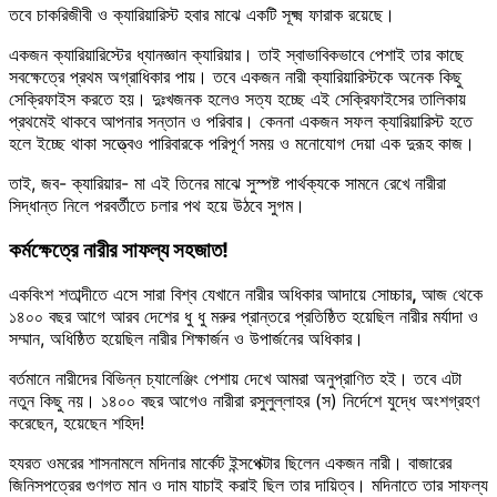
তবে চাকরিজীবী ও ক্যারিয়ারিস্ট হবার মাঝে একটি সূক্ষ্ম ফারাক রয়েছে।
একজন ক্যারিয়ারিস্টের ধ্যানজ্ঞান ক্যারিয়ার। তাই স্বাভাবিকভাবে পেশাই তার কাছে
সবক্ষেত্রে প্রথম অগ্রাধিকার পায়। তবে একজন নারী ক্যারিয়ারিস্টকে অনেক কিছু
সেক্রিফাইস করতে হয়। দুঃখজনক হলেও সত্য হচ্ছে এই সেক্রিফাইসের তালিকায়
প্রথমেই থাকবে আপনার সন্তান ও পরিবার। কেননা একজন সফল ক্যারিয়ারিস্ট হতে
হলে ইচ্ছে থাকা সত্ত্বেও পারিবারকে পরিপূর্ণ সময় ও মনোযোগ দেয়া এক দুরূহ কাজ।
তাই, জব- ক্যারিয়ার- মা এই তিনের মাঝে সুস্পষ্ট পার্থক্যকে সামনে রেখে নারীরা
সিদ্ধান্ত নিলে পরবর্তীতে চলার পথ হয়ে উঠবে সুগম।
কর্মক্ষেত্রে নারীর সাফল্য সহজাত!
একবিংশ শতাব্দীতে এসে সারা বিশ্ব যেখানে নারীর অধিকার আদায়ে সোচ্চার
,
আজ থেকে
১৪০০ বছর আগে আরব দেশের ধু ধু মরুর প্রান্তরে প্রতিষ্ঠিত হয়েছিল নারীর মর্যাদা ও
সম্মান, অধিষ্ঠিত হয়েছিল নারীর শিক্ষার্জন ও উপার্জনের অধিকার।
বর্তমানে নারীদের বিভিন্ন চ্যালেঞ্জিং পেশায় দেখে আমরা অনুপ্রাণিত হই। তবে এটা
নতুন কিছু নয়। ১৪০০ বছর আগেও নারীরা রসুলুল্লাহর (স) নির্দেশে যুদ্ধে অংশগ্রহণ
করেছেন, হয়েছেন শহিদ!
হযরত ওমরের শাসনামলে মদিনার মার্কেট ইন্সপেক্টার ছিলেন একজন নারী। বাজারের
জিনিসপত্রের গুণগত মান ও দাম যাচাই করাই ছিল তার দায়িত্ব। মদিনাতে তার সাফল্য