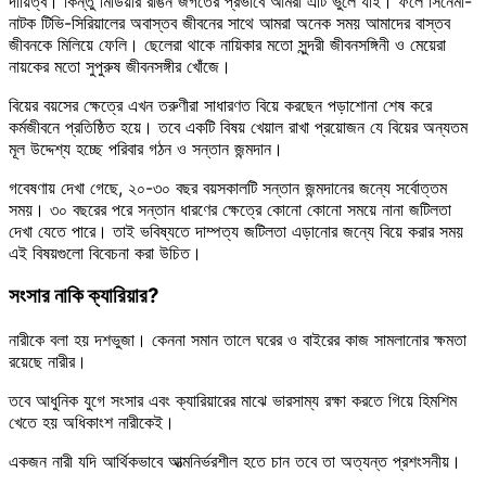
দায়িত্ব। কিন্তু মিডিয়ার রঙিন জগতের প্রভাবে আমরা এটি ভুলে যাই। ফলে সিনেমা-
নাটক টিভি-সিরিয়ালের অবাস্তব জীবনের সাথে আমরা অনেক সময় আমাদের বাস্তব
জীবনকে মিলিয়ে ফেলি। ছেলেরা থাকে নায়িকার মতো সুন্দরী জীবনসঙ্গিনী ও মেয়েরা
নায়কের মতো সুপুরুষ জীবনসঙ্গীর খোঁজে।
বিয়ের বয়সের ক্ষেত্রে এখন তরুণীরা সাধারণত বিয়ে করছেন পড়াশোনা শেষ করে
কর্মজীবনে প্রতিষ্ঠিত হয়ে। তবে একটি বিষয় খেয়াল রাখা প্রয়োজন যে বিয়ের অন্যতম
মূল উদ্দেশ্য হচ্ছে পরিবার গঠন ও সন্তান জন্মদান।
গবেষণায় দেখা গেছে, ২০-৩০ বছর বয়সকালটি সন্তান জন্মদানের জন্যে সর্বোত্তম
সময়। ৩০ বছরের পরে সন্তান ধারণের ক্ষেত্রে কোনো কোনো সময়ে নানা জটিলতা
দেখা যেতে পারে। তাই ভবিষ্যতে দাম্পত্য জটিলতা এড়ানোর জন্যে বিয়ে করার সময়
এই বিষয়গুলো বিবেচনা করা উচিত।
সংসার নাকি ক্যারিয়ার?
নারীকে বলা হয় দশভুজা। কেননা সমান তালে ঘরের ও বাইরের কাজ সামলানোর ক্ষমতা
রয়েছে নারীর।
তবে আধুনিক যুগে সংসার এবং ক্যারিয়ারের মাঝে ভারসাম্য রক্ষা করতে গিয়ে হিমশিম
খেতে হয় অধিকাংশ নারীকেই।
একজন নারী যদি আর্থিকভাবে আত্মনির্ভরশীল হতে চান তবে তা অত্যন্ত প্রশংসনীয়।