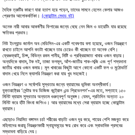
দৈহিক ত্রুটির কারণে যারা হতাশ হয়ে পড়েন
,
তাদের সামনে হেলেন কেলার আজও
প্রেরণার আলোকবর্তিকা।
(কোয়ান্টাম মেথড বই)
অনেক নারী আবার আকর্ষণীয় ফিগারের জন্যে বেছে নেন জিম ও ডায়েটিং যার রয়েছে
ক্ষতিকর প্রভাব।
নিউ ইংল্যান্ড জার্নাল অব মেডিসিন-এর একটি গবেষণায় বলা হয়েছে
,
ওজন নিয়ন্ত্রণে
রাখতে চাইলে আপনি কতটা খাচ্ছেন তার চেয়েও কী খাচ্ছেন তা অনেক বেশি।
ফ্রেঞ্চফ্রাই
,
চিপ্স
,
বিভিন্ন রকম পানীয়
,
মিষ্টি ও প্রক্রিয়াজাত খাবার ওজন বাড়ায়।
অন্যদিকে বাদাম
,
টক দই
,
তাজা ফলমূল
,
আঁশ-জাতীয় শাক-সব্জি এবং পূর্ণ শস্যদানা
জাতীয় খাবার ওজন কমায়। মূল খাবারের কিছুটা আগে কোনো একটি ফল ও মুঠোভর্তি
বাদাম খেয়ে নিলে ক্যালরি নিয়ন্ত্রণ করা যায় খুব সহজেই।
ওজন নিয়ন্ত্রণ ও সর্বোপরি সুস্থতার জন্যে ব্যায়ামের ভূমিকা অনস্বীকার্য।
যুক্তরাষ্ট্রের
‘
সেন্টার ফর ডিজিজ কন্ট্রোল এন্ড প্রিভেনশন
’-
এর মতে
,
সপ্তাহে ১৫০
মিনিট ব্যায়াম সুস্থতার অন্যতম গুরুত্বপূর্ণ অনুষঙ্গ। যেমন
,
প্রতিদিন অন্তত ২০
মিনিট করে হাঁটা কিংবা জগিংও। আর ব্যায়ামের মধ্যে সেরা ব্যায়াম হচ্ছে কোয়ান্টাম
ব্যায়াম।
এছাড়াও নিয়মিত বঙ্গাসন চর্চা শরীরের বাড়তি ওজন দূর করে, পায়ের পেশি মজবুত করে
মহিলাদের জরায়ু নিয়ন্ত্রণকারী স্নায়ুসমূহের ক্ষয় রোধ করে এবং স্বাভাবিক প্রসবের
সম্ভাবনা বাড়িয়ে দেয়।