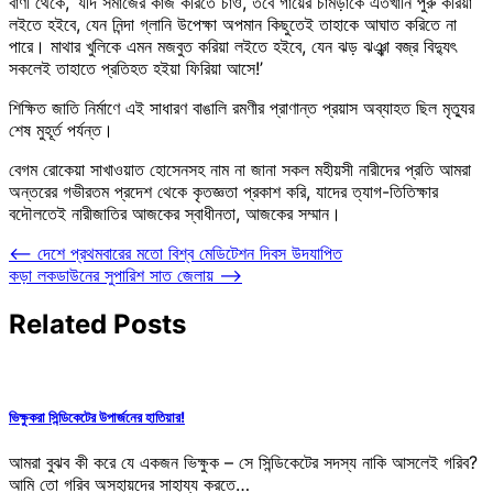
বাণী থেকে, ‘যদি সমাজের কাজ করিতে চাও, তবে গায়ের চামড়াকে এতখানি পুরু করিয়া
লইতে হইবে, যেন নিন্দা গ্লানি উপেক্ষা অপমান কিছুতেই তাহাকে আঘাত করিতে না
পারে। মাথার খুলিকে এমন মজবুত করিয়া লইতে হইবে, যেন ঝড় ঝঞ্ঝা বজ্র বিদ্যুৎ
সকলেই তাহাতে প্রতিহত হইয়া ফিরিয়া আসে!’
শিক্ষিত জাতি নির্মাণে এই সাধারণ বাঙালি রমণীর প্রাণান্ত প্রয়াস অব্যাহত ছিল মৃত্যুর
শেষ মুহূর্ত পর্যন্ত।
বেগম রোকেয়া সাখাওয়াত হোসেনসহ নাম না জানা সকল মহীয়সী নারীদের প্রতি আমরা
অন্তরের গভীরতম প্রদেশ থেকে কৃতজ্ঞতা প্রকাশ করি, যাদের ত্যাগ-তিতিক্ষার
বদৌলতেই নারীজাতির আজকের স্বাধীনতা, আজকের সম্মান।
Post
⟵
দেশে প্রথমবারের মতো বিশ্ব মেডিটেশন দিবস উদযাপিত
কড়া লকডাউনের সুপারিশ সাত জেলায়
⟶
navigation
Related Posts
ভিক্ষুকরা সিন্ডিকেটের উপার্জনের হাতিয়ার!
আমরা বুঝব কী করে যে একজন ভিক্ষুক – সে সিন্ডিকেটের সদস্য নাকি আসলেই গরিব?
আমি তো গরিব অসহায়দের সাহায্য করতে…