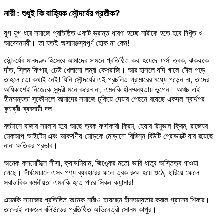
নারী : শুধুই কি বাহ্যিক সৌন্দর্যের প্রতীক?
যুগ যুগ ধরে সমাজে প্রতিষ্ঠিত একটি ভ্রান্ত ধারণা হচ্ছে নারীকে হতে হবে নিখুঁত ও
আবেদনময়ী। তা যতই অসামঞ্জস্যপূর্ণ হোক না কেন!
সৌন্দর্যের মানদণ্ড হিসেবে আমাদের সামনে প্রতিষ্ঠিত করা হয়েছে ফর্সা ত্বক, ঝকঝকে
দাঁত, স্লিম ফিগার, ঢেউ খেলানো লম্বা কেশরাজি। আর হাসলে যদি গালে টোল পড়ে
তাহলে তো কথাই নেই! যিনি সৌন্দর্যের এই প্রচলিত গ্রামারের মধ্যে পড়েন না, তাদের
অধিকাংশই নিজেকে সুন্দরী মনে করেন না, এমনকি হীনম্মন্যতায় ভুগেন। অথচ এই
হীনম্মন্যতা সুকৌশলে আমাদের সমাজে ঢুকিয়ে দেয়ার পেছনে রয়েছে একদল স্বার্থপর
কুচক্রী ব্যবসায়ী দল।
বর্তমানে বাজার সয়লাব হয়ে আছে ত্বক ফর্সাকারী ক্রিম, হেয়ার রিমুভাল ক্রিম, রাজ্যের
মেকআপ আইটেম এবং আকর্ষণীয় মোড়কে মোড়ানো বিভিন্ন বিউটি প্রোডাক্টে যার রয়েছে
নানা ক্ষতিকর প্রভাব।
অনেক কসমেটিক্সে সীসা, ক্যাডমিয়াম, জিঙ্কের মতো ভারি ধাতুর অস্তিত্ব পাওয়া
গেছে। দীর্ঘমেয়াদে এসব পণ্য ব্যবহারের ফলে ত্বক রুক্ষ হয়ে ওঠে, হারিয়ে ফেলে
স্বাভাবিক কমনীয়তা এমনকি হতে পারে স্কিন ক্যান্সার!
এমনকি সমাজের প্রতিষ্ঠিত অনেক নারীও হয়েছেন হীনম্মন্যতার করাল গ্রাসের শিকার।
তাদেরই একজন বলিউডের প্রতিষ্ঠিত অভিনেত্রী সোনম কাপুর।