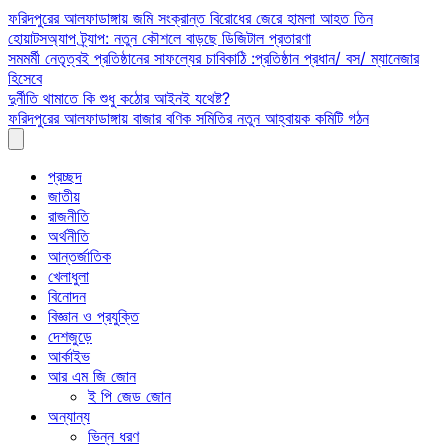
Skip
ফরিদপুরের আলফাডাঙ্গায় জমি সংক্রান্ত বিরোধের জেরে হামলা আহত তিন
to
হোয়াটসঅ্যাপ ট্র্যাপ: নতুন কৌশলে বাড়ছে ডিজিটাল প্রতারণা
content
সমমর্মী নেতৃত্বই প্রতিষ্ঠানের সাফল্যের চাবিকাঠি :প্রতিষ্ঠান প্রধান/ বস/ ম্যানেজার
হিসেবে
দুর্নীতি থামাতে কি শুধু কঠোর আইনই যথেষ্ট?
ফরিদপুরের আলফাডাঙ্গায় বাজার বণিক সমিতির নতুন আহ্বায়ক কমিটি গঠন
প্রচ্ছদ
জাতীয়
রাজনীতি
অর্থনীতি
আন্তর্জাতিক
খেলাধুলা
বিনোদন
বিজ্ঞান ও প্রযুক্তি
দেশজুড়ে
আর্কাইভ
আর এম জি জোন
ই পি জেড জোন
অন্যান্য
ভিন্ন ধরণ