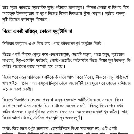
তাই স্রষ্টা প্রদত্ত স্বাভাবিক সুস্থ শরীরকে ভালবাসুন। নিজের চেহারা বা ফিগার নিয়ে
অহেতুক হীনম্মন্যতায় না ভুগে নিজের বিশেষ দিকগুলো খুঁজে বেড়ান। স্রষ্টার অনন্য
সৃষ্টি হিসেবে ভালবাসুন নিজেকে।
বিয়ে: একটি দায়িত্ব, কোনো ফ্যান্টাসি না
মিডিয়ার কল্যাণে এখন বিয়ে হয়ে গেছে জাঁকজমকপূর্ণ অনুষ্ঠান নির্ভর।
বিয়ের একটি দিনকে কেন্দ্র করে এনগেইজমেন্ট, মেহেদি সন্ধ্যা, গায়ে হলুদ, ব্রাইডাল
শাওয়ার, প্রি-ওয়েডিং ফটোশুট, পোস্ট-ওয়েডিং ফটোশুটের ভিড়ে বিয়ের মূল উদ্দেশ্য কি
সেটাই অনেকের কাছে অস্পষ্ট হয়ে গেছে।
বিয়ের পরে নতুন পরিবারের সবাইকে কীভাবে আপন করে নিবেন, কীভাবে নতুন পরিবেশে
খাপ খাইয়ে নিবেন এমন বাস্তব চিন্তা থেকে অনেকটাই যেন দূরে সরে গেছেন বর্তমানের
অনেক তরুণ তরুণী।
বিয়েতে ডিজাইনার লেহেঙ্গা পরব বা অমুক মেকআপ আর্টিস্টের কাছে সাজবো, বিয়ের
আগে থেকেই এমন স্বপ্নে বিভোর থাকেন অনেক তরুণী। কিন্তু বিয়ের পরে যখন
কঠিন বাস্তবতার মুখোমুখি হন তখন তা মেনে নেয়া অনেকের জন্যেই খুব কঠিন। তাই
বিয়ের আগে থেকেই মানসিক প্রস্তুতি খুব গুরুত্বপূর্ণ।
অর্থাৎ বিয়ে মানে শুধুই ভালবাসা, রোমান্টিসিজম কিংবা সাজসজ্জা নয়
,
এটি একটি