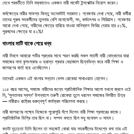
দেখে পরবর্তীতে তিনি মক্কাতেও একজন নারী মার্কেট ইন্সপেক্টার নিয়োগ করেন।
কর্মক্ষেত্রে নারীর সাফল্য কিন্তু অনেকটাই সহজাত। গবেষণায় দেখা গেছে, নারী কর্মীরা
তাদের পুরুষ সহকর্মীদের তুলনায় বেশি মনোযোগী, সৎ, কর্মতৎপর ও সিরিয়াস। গবেষণায়
আরো দেখা গেছে, নারীদের ক্ষেত্রে হারিয়ে যাওয়া মানিব্যাগ ফিরিয় দেয়ার হার ৫১%,
পুরুষদের ক্ষেত্রে যা ৪২%!
বাংলার মাটি যাকে পেয়ে ধন্য
নারী দিবসে আবারো গভীর শ্রদ্ধার সাথে স্মরণ করছি সকল সাহসী নারী যোদ্ধাদের যারা
সমাজের নানা কুসংস্কার ও ভ্রান্ত প্রথার বেড়াজাল ছিন্নভিন্ন করে নারী শিক্ষা ও
জাগরণের বার্তা বয়ে এনেছিলেন।
তাদেরই একজন এই বাংলার সন্তান বেগম রোকেয়া সাখাওয়াত হোসেন।
১১৫ বছর আগের
,
সমাজে নারীদের জন্যে প্রাতিষ্ঠানিক শিক্ষার আলো যখনো জ্বলে ওঠে
নি
, ‘
সুলতানার স্বপ্ন
’
উপন্যাসে তরুণী রোকেয়া তুলে ধরলেন সমাজের বিপরীত চিত্র
—
নারীরাও রাষ্ট্রের গুরুত্বপূর্ণ কার্যক্রম পরিচালনা করছে।
নারী জাগরণের লক্ষ্যে নিজেকে পুরোপুরি সঁপে দিলেন নারী শিক্ষা প্রসারের কাজে।
প্রাতিষ্ঠানিক ডিগ্রি তার ছিল না। সম্পদ বলতে ছিল শুধু মনোবল ও সাহস।
কতটা দৃঢ়চেতা তিনি ছিলেন তা সহজেই বোঝা যায় সহকর্মীদের উদ্দেশ্যে বলা তার এই