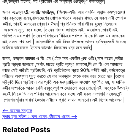
এম,উজ্জ্বল হায়দার, সহ প্রতিষ্ঠান এর অন্যান্য গুরুত্বপূর্ণ কর্মকর্তাবৃন্দ|
জনাব আব্দুল্লাহ&-আল&-মাহ&মুদ, (জিএম-এইচ আর এডমিন অ্যান্ড কমপ্লায়েন্স)
তার বক্তব্যে বলেন,বাংলাদেশের পোশাক খাতের অবদান রাখছে যে সকল নারী পোশাক
কর্মীরা, তারাই আমাদের প্রেরণার উৎস| প্রতিনিয়ত তাঁরা জীবন যুদ্ধে নিজেদের
অবস্থান সুদৃঢ় করে যাচ্ছে |তাদের শ্রদ্ধা জানাতে এই আয়োজন ,তারাই এই
প্রতিষ্ঠান এর প্রাণ |তাদের পরিশ্রমের বিনিময়ে প্রাপ্ত সি কে ডি এল এর আজকের
এই সফল পথ চলা | আন্তর্জাতিক নারী দিবস উপলক্ষে তাদের ব্যতিক্রমধর্মী শুভেচ্ছা
জানিয়ে আয়োজক হিসেবে আমরাও নিজেদের ধন্য মনে করছি|
জনাব, উজ্জ্বল হায়দার এ জি এম (এইচ আর এডমিন এন্ড ওডি),মনে করেন ,নারীর
প্রতি শ্রদ্ধা জানানো ,অর্থাৎ মায়ের প্রতি শ্রদ্ধা জানানো,সি কে ডি এল আমাদের
কাছে সেই নারীরই প্রতিচ্ছবি, এই প্রতিষ্ঠানের প্রায় 90% কর্মীই নারী, কর্মক্ষেত্রে
নারীদের অবস্থান সুদৃঢ় করতে যে যার অবস্থান থেকে কাজ করে যেতে হবে |তাদের
স্বীকৃতি দিলে প্রতিষ্ঠান এর প্রতি এক মনস্তাত্ত্বিক সংযোগ স্থাপিত হয়, যা মালিক
কর্মীর সম্পর্ককে আরও বেশি বন্ধুত্বপূর্ণ ও জোরালো করে তোলে|এই সত্যকে উপলব্ধি
করেই সি কে ডি এল পরিবার আয়োজন করে যাচ্ছে এই সকল এমপ্লয়ি এঙ্গেজমেন্ট
প্রোগ্রাম|যার ধারাবাহিকতায় নারীদের প্রতি সম্মান জানানোর এই বিশেষ আয়োজন|
Post
⟵
জ্ঞানের সন্ধানে
সুপার ফুড মরিঙ্গা : কেন খাবেন, কীভাবে খাবেন
⟶
navigation
Related Posts