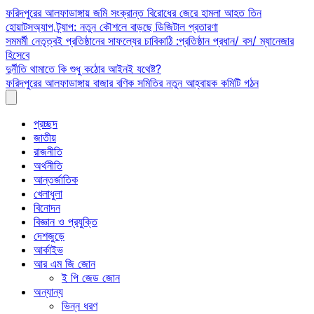
Skip
ফরিদপুরের আলফাডাঙ্গায় জমি সংক্রান্ত বিরোধের জেরে হামলা আহত তিন
to
হোয়াটসঅ্যাপ ট্র্যাপ: নতুন কৌশলে বাড়ছে ডিজিটাল প্রতারণা
content
সমমর্মী নেতৃত্বই প্রতিষ্ঠানের সাফল্যের চাবিকাঠি :প্রতিষ্ঠান প্রধান/ বস/ ম্যানেজার
হিসেবে
দুর্নীতি থামাতে কি শুধু কঠোর আইনই যথেষ্ট?
ফরিদপুরের আলফাডাঙ্গায় বাজার বণিক সমিতির নতুন আহ্বায়ক কমিটি গঠন
প্রচ্ছদ
জাতীয়
রাজনীতি
অর্থনীতি
আন্তর্জাতিক
খেলাধুলা
বিনোদন
বিজ্ঞান ও প্রযুক্তি
দেশজুড়ে
আর্কাইভ
আর এম জি জোন
ই পি জেড জোন
অন্যান্য
ভিন্ন ধরণ