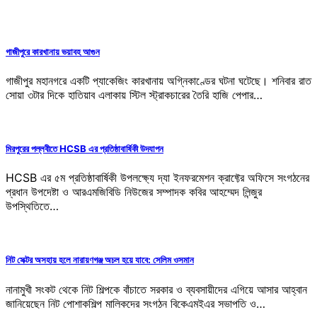
গাজীপুরে কারখানায় ভয়াবহ আগুন
গাজীপুর মহানগরে একটি প্যাকেজিং কারখানায় অগ্নিকাণ্ডের ঘটনা ঘটেছে। শনিবার রাত
সোয়া ৩টার দিকে হাতিয়াব এলাকায় স্টিল স্ট্রাকচারের তৈরি হাজি পেপার…
মিরপুরের পল্লবীতে HCSB এর প্রতিষ্ঠাবার্ষিকী উদযাপন
HCSB এর ৫ম প্রতিষ্ঠাবার্ষিকী উপলক্ষ্যে দ্যা ইনফরমেশন ক্রাফ্টের অফিসে সংগঠনের
প্রধান উপদেষ্টা ও আরএমজিবিডি নিউজের সম্পাদক কবির আহম্মেদ লিন্জুর
উপস্থিতিতে…
নিট সেক্টর অসহায় হলে নারায়ণগঞ্জ অচল হয়ে যাবে: সেলিম ওসমান
নানামুখী সংকট থেকে নিট শিল্পকে বাঁচাতে সরকার ও ব্যবসায়ীদের এগিয়ে আসার আহ্বান
জানিয়েছেন নিট পোশাকশিল্প মালিকদের সংগঠন বিকেএমইএর সভাপতি ও…