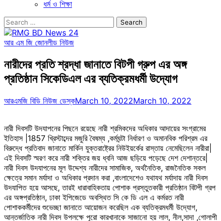
ধর্ম ও শিক্ষা
Search
for:
আর এম জি জোন
লীড নিউজ
নারীদের প্রতি শ্রদ্ধা জানাতে বিটপী গ্রুপ এর অঙ্গ
প্রতিষ্ঠান সিকেডিএল এর ব্যতিক্রমধর্মী উদ্যোগ
আরএমজি বিডি নিউজ ডেস্ক
March 10, 2022
March 10, 2022
নারী দিবসটি উদযাপনের পিছনে রয়েছে নারী শ্রমিকদের অধিকার আদায়ের সংগ্রামের
ইতিহাস |1857 খ্রিস্টাব্দের মজুরি বৈষম্য ,কর্মঘন্টা নির্ধারণ ও অমানবিক পরিশ্রম এর
বিরুদ্ধে প্রতিবাদ জানাতে মার্কিন যুক্তরাষ্ট্রের নিউইয়র্কের রাস্তায় নেমেছিলেন নারীরা|
এই দিবসটি স্মরণ করে নারী শক্তির জয় ধ্বনি আজ ছড়িয়ে পড়েছে দেশ দেশান্তরে|
নারী দিবস উদযাপনের মূল উদ্দেশ্য নারীদের সামাজিক, অর্থনৈতিক, রাজনৈতিক সকল
ক্ষেত্রে সমান মর্যাদা ও অধিকার প্রদান করা ,বাংলাদেশেও যথাযথ মর্যাদায় নারী দিবস
উদযাপিত হয়ে আসছে, তারই ধারাবাহিকতায় পোশাক প্রস্তুতকারী প্রতিষ্ঠান বিটপী গ্রপ
এর অঙ্গপ্রতিষ্ঠান, ঢাকা ইপিজেডে অবস্থিত সি কে ডি এল এ কর্মরত নারী
পোশাককর্মীদের শুভেচ্ছা জানাতে আয়োজন করেছিল এক ব্যতিক্রমধর্মী উদ্যোগ,
আন্তর্জাতিক নারী দিবস উপলক্ষে পুরো কারখানাকে সাজানো হয় লাল, নীল,সাদা ,গোলাপী