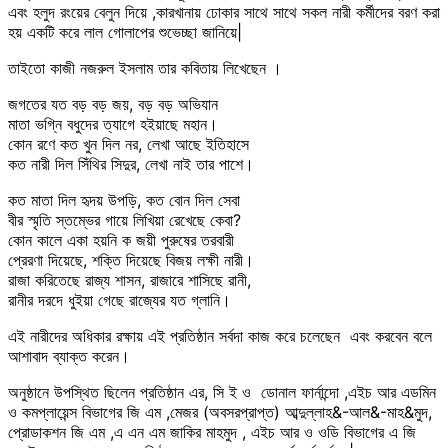
এবং হলুদ রংয়ের বেলুন দিয়ে ,কারখানায় ঢোকার সাথে সাথে সকল নারী কর্মীদের বরণ করা
হয় একটি করে লাল গোলাপের শুভেচ্ছা জানিয়ে|
তাইতো কাজী নজরুল ইসলাম তার কবিতায় লিখেছেন ।
জগতের যত বড় বড় জয়, বড় বড় অভিযান
মাতা ভগ্নি বধুদের ত্যাগে হইয়াছে মহান।
কোন রণে কত খুন দিল নর, লেখা আছে ইতিহাসে
কত নারী দিল সিঁথির সিদুর, লেখা নাই তার পাশে।
কত মাতা দিল হৃদয় উপড়ি, কত বোন দিল সেবা
বীর স্মৃতি স্তম্ভের গায়ে লিখিয়া রেখেছে কেবা?
কোন কালে একা হয়নি ক জয়ী পুরুষের তরবারী
প্রেরণা দিয়েছে, শক্তি দিয়েছে বিজয় লক্ষী নারী।
রাজা করিতেছে রাজ্য শাসন, রাজারে শাসিছে রানী,
রানীর দরদে ধুইয়া গেছে রাজ্যের যত গ্লানি।
এই নারীদের অধিকার রক্ষায় এই প্রতিষ্ঠান সর্বদা কাজ করে চলেছেন এবং করবেন বলে
আশাবাদ ব্যাক্ত করেন।
অনুষ্ঠানে উপস্থিত ছিলেন প্রতিষ্ঠান এর, সি ই ও ডোনাল ফার্নান্দো ,এইচ আর এডমিন
ও কমপ্লায়েন্স বিভাগের জি এম ,মেজর (অবসরপ্রাপ্ত) আব্দুল্লাহ&-আল&-মাহ&মুদ,
প্রোডাকশন জি এম ,এ এন এম জাকির মাহমুদ , এইচ আর ও ওডি বিভাগের এ জি