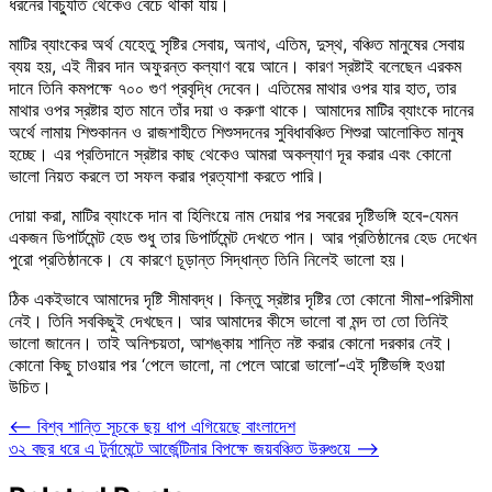
ধরনের বিচ্যুতি থেকেও বেঁচে থাকা যায়।
মাটির ব্যাংকের অর্থ যেহেতু সৃষ্টির সেবায়, অনাথ, এতিম, দুস্থ, বঞ্চিত মানুষের সেবায়
ব্যয় হয়, এই নীরব দান অফুরন্ত কল্যাণ বয়ে আনে। কারণ স্রষ্টাই বলেছেন এরকম
দানে তিনি কমপক্ষে ৭০০ গুণ প্রবৃদ্ধি দেবেন। এতিমের মাথার ওপর যার হাত, তার
মাথার ওপর স্রষ্টার হাত মানে তাঁর দয়া ও করুণা থাকে। আমাদের মাটির ব্যাংকে দানের
অর্থে লামায় শিশুকানন ও রাজশাহীতে শিশুসদনের সুবিধাবঞ্চিত শিশুরা আলোকিত মানুষ
হচ্ছে। এর প্রতিদানে স্রষ্টার কাছ থেকেও আমরা অকল্যাণ দূর করার এবং কোনো
ভালো নিয়ত করলে তা সফল করার প্রত্যাশা করতে পারি।
দোয়া করা, মাটির ব্যাংকে দান বা হিলিংয়ে নাম দেয়ার পর সবরের দৃষ্টিভঙ্গি হবে-যেমন
একজন ডিপার্টমেন্ট হেড শুধু তার ডিপার্টমেন্ট দেখতে পান। আর প্রতিষ্ঠানের হেড দেখেন
পুরো প্রতিষ্ঠানকে। যে কারণে চূড়ান্ত সিদ্ধান্ত তিনি নিলেই ভালো হয়।
ঠিক একইভাবে আমাদের দৃষ্টি সীমাবদ্ধ। কিন্তু স্রষ্টার দৃষ্টির তো কোনো সীমা-পরিসীমা
নেই। তিনি সবকিছুই দেখছেন। আর আমাদের কীসে ভালো বা মন্দ তা তো তিনিই
ভালো জানেন। তাই অনিশ্চয়তা, আশঙ্কায় শান্তি নষ্ট করার কোনো দরকার নেই।
কোনো কিছু চাওয়ার পর ‘পেলে ভালো, না পেলে আরো ভালো’-এই দৃষ্টিভঙ্গি হওয়া
উচিত।
Post
⟵
বিশ্ব শান্তি সূচকে ছয় ধাপ এগিয়েছে বাংলাদেশ
৩২ বছর ধরে এ টুর্নামেন্টে আর্জেন্টিনার বিপক্ষে জয়বঞ্চিত উরুগুয়ে
⟶
navigation