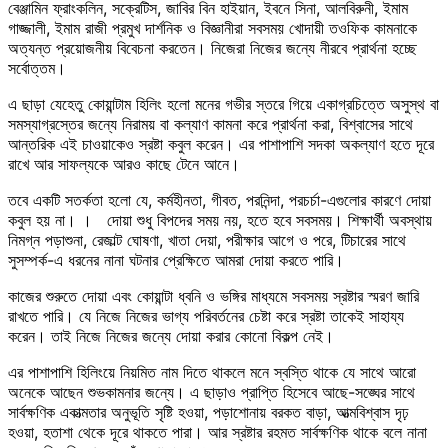
বেঞ্জামিন ফ্রাংকলিন, সক্রেটিস, জাবির বিন হাইয়ান, ইবনে সিনা, আলবিরুনী, ইমাম
গাজ্জালী, ইমাম রাজী প্রমুখ দার্শনিক ও বিজ্ঞানীরা সবসময় খোদায়ী তওফিক কামনাকে
অত্যন্ত প্রয়োজনীয় বিবেচনা করতেন। নিজেরা নিজের জন্যে নীরবে প্রার্থনা হচ্ছে
সর্বোত্তম।
এ ছাড়া যেহেতু কোয়ান্টাম হিলিং হলো মনের গভীর স্তরে গিয়ে একাগ্রচিত্তে অসুস্থ বা
সমস্যাগ্রস্তের জন্যে নিরাময় বা কল্যাণ কামনা করে প্রার্থনা করা, বিশ্বাসের সাথে
আন্তরিক এই চাওয়াকেও স্রষ্টা কবুল করেন। এর পাশাপাশি সদকা অকল্যাণ হতে দূরে
রাখে আর সাফল্যকে আরও কাছে টেনে আনে।
তবে একটি সতর্কতা হলো যে, কর্মহীনতা, গীবত, পরনিন্দা, পরচর্চা-এগুলোর কারণে দোয়া
কবুল হয় না। । দোয়া শুধু বিপদের সময় নয়, হতে হবে সবসময়। শিক্ষার্থী অবস্থায়
নিমগ্ন পড়াশুনা, রেজাল্ট ঘোষণা, খাতা দেয়া, পরীক্ষার আগে ও পরে, টিচারের সাথে
সুসম্পর্ক-এ ধরনের নানা ঘটনার প্রেক্ষিতে আমরা দোয়া করতে পারি।
কাজের শুরুতে দোয়া এবং কোয়ান্টা ধ্বনি ও ভঙ্গির মাধ্যমে সবসময় স্রষ্টার স্মরণ জারি
রাখতে পারি। যে নিজে নিজের ভাগ্য পরিবর্তনের চেষ্টা করে স্রষ্টা তাকেই সাহায্য
করেন। তাই নিজে নিজের জন্যে দোয়া করার কোনো বিকল্প নেই।
এর পাশাপাশি হিলিংয়ে নিয়মিত নাম দিতে থাকলে মনে স্বস্তি থাকে যে সাথে আরো
অনেকে আছেন শুভকামনার জন্যে। এ ছাড়াও প্রাপ্তি হিসেবে আছে-সঙ্ঘের সাথে
সার্বক্ষণিক একাত্মতার অনুভূতি সৃষ্টি হওয়া, পড়াশোনায় বরকত বাড়া, আত্মবিশ্বাস দৃঢ়
হওয়া, হতাশা থেকে দূরে থাকতে পারা। আর স্রষ্টার রহমত সার্বক্ষণিক থাকে বলে নানা