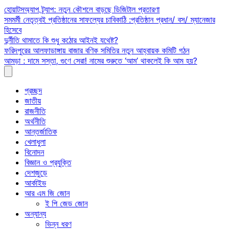
Skip
হোয়াটসঅ্যাপ ট্র্যাপ: নতুন কৌশলে বাড়ছে ডিজিটাল প্রতারণা
to
সমমর্মী নেতৃত্বই প্রতিষ্ঠানের সাফল্যের চাবিকাঠি :প্রতিষ্ঠান প্রধান/ বস/ ম্যানেজার
content
হিসেবে
দুর্নীতি থামাতে কি শুধু কঠোর আইনই যথেষ্ট?
ফরিদপুরের আলফাডাঙ্গায় বাজার বণিক সমিতির নতুন আহ্বায়ক কমিটি গঠন
আমড়া : দামে সস্তা, গুণে সেরা! নামের শুরুতে ‘আম’ থাকলেই কি আম হয়?
প্রচ্ছদ
জাতীয়
রাজনীতি
অর্থনীতি
আন্তর্জাতিক
খেলাধুলা
বিনোদন
বিজ্ঞান ও প্রযুক্তি
দেশজুড়ে
আর্কাইভ
আর এম জি জোন
ই পি জেড জোন
অন্যান্য
ভিন্ন ধরণ